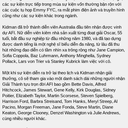
các sự kiện trực tiếp trong mùa sự kiện vốn thường bận rộn với
các cuộc tụ họp Emmy FYC, ra mắt phim điện ảnh và truyền hình
cũng như các sự kiện khác trong ngành.
Kidman đã trở thành diễn viên Australia đầu tiên nhận được vinh
dự AFI. Nữ diễn viên kiêm nhà sản xuất từng đoạt giải Oscar, 55
tuổi, bắt đầu sự nghiệp từ đầu những năm 1980, và đã tạo dựng
được danh tiếng là một nghệ sĩ biểu diễn đa năng, từ lâu đã thu
hút những đạo diễn có tầm nhìn xa trông rộng như Jane Campion,
Sofia Coppola, Baz Luhrmann, Anthony Minghella, Sydney
Pollack, Lars von Trier và Stanley Kubrick làm việc với cô.
Một khi sự kiện diễn ra trở lại theo lịch và Kidman nhận giải
thưởng, cô sẽ tham gia vào một danh sách dài những người nhận
Giải Thành tựu trọn đời AFI bao gồm Bette Davis, Alfred
Hitchcock, James Stewart, Gene Kelly, Kirk Douglas, Sidney
Poitier, Elizabeth Taylor, Martin Scorsese, Steven Spielberg,
Harrison Ford, Barbra Streisand, Tom Hanks, Meryl Streep, Al
Pacino, Morgan Freeman, Jane Fonda, Steve Martin, Diane
Keaton, George Clooney, Denzel Washington và Julie Andrews,
cùng nhiều người khác.