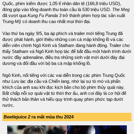
Quốc, phim kiếm được 1,05 tỉ nhân dân tệ (166,8 triệu USD),
đóng góp vào tổng doanh thu toàn cầu là 530 triệu USD.
The Meg
đã vượt qua
Kung Fu Panda 3
trở thành phim hợp tác sản xuất
Trung-Mỹ có doanh thu cao nhất mọi thời đại.
Vào thứ ba ngày 9/5, ba áp phích và trailer mới tiếng Trung đã
được phát hành, giới thiệu những con cá mập khổng lồ và các
diễn viên chính Ngô Kinh và Statham đang hành động. Trailer cho
thấy Statham và Ngô Kinh hợp tác để bắt đầu một hành trình dưới
nước đầy adrenaline, điều tra những sinh vật mới dưới đáy đại
dương và đối đầu với bộ ba cá mập khổng lồ.
Ngô Kinh, nổi tiếng với các vai diễn trong các phim Trung Quốc
như
Lưu lạc địa cầu
và
Chiến lang
, nhớ lại sự tò mò và phấn
khích của anh sau khi đọc kịch bản cho bộ phim thủy quái này.
Bất chấp nỗi sợ quái vật từ thời thơ ấu, anh coi đây là cơ hội để
thử thách bản thân và hiểu quy trình quay phim phức tạp dưới
nước.
Beetlejuice 2
ra mắt mùa thu 2024