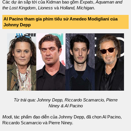
Các dự án sắp tới của Kidman bao gồm
Expats
,
Aquaman and
the Lost Kingdom
,
Lioness
và
Holland, Michigan
.
Al Pacino tham gia phim tiểu sử Amedeo Modigliani của
Johnny Depp
Từ trái qua: Johnny Depp, Riccardo Scamarcio, Pierre
Niney & Al Pacino
Modi
, tác phẩm đạo diễn của Johnny Depp, đã chọn Al Pacino,
Riccardo Scamarcio và Pierre Niney.