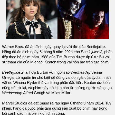
Warner Bros. đã ấn định ngày quay lại với đời của Beetlejuice.
Hãng đã ấn định ngày 6 tháng 9 năm 2024 cho
Beetlejuice 2
, phần
tiếp theo bộ phim năm 1988 của Tim Burton được ấp ủ từ lâu với
sự tham gia của Michael Keaton trong vai hồn ma trên tựa phim.
Beetlejuice 2
tái hợp Burton với ngôi sao
Wednesday
Jenna
Ortega, có nguồn tin cho biết sẽ đóng vai con gái của Lydia, nhân
vật do Winona Ryder thủ vai trong phần đầu tiên. Keaton dự kiến
cũng sẽ trở lại, và phim này có kịch bản từ những người sáng tạo
Wednesday
Alfred Gough và Miles Millar.
Marvel Studios đã đặt
Blade
ra rạp ngày 6 tháng 9 năm 2024. Tuy
nhiên, hãng đã buộc phải tạm dừng sản xuất bộ phim này trong
bối cảnh các nhà biên kịch đình công.