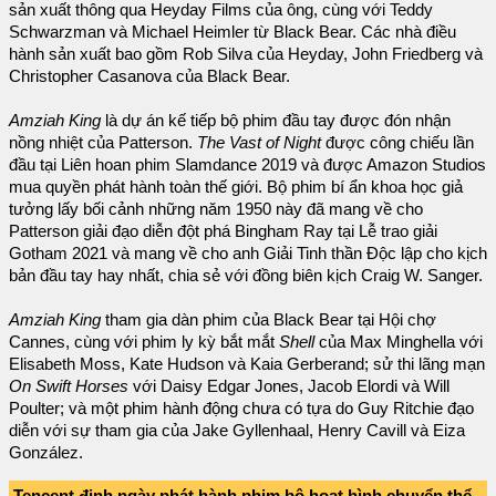
sản xuất thông qua Heyday Films của ông, cùng với Teddy
Schwarzman và Michael Heimler từ Black Bear. Các nhà điều
hành sản xuất bao gồm Rob Silva của Heyday, John Friedberg và
Christopher Casanova của Black Bear.
Amziah King
là dự án kế tiếp bộ phim đầu tay được đón nhận
nồng nhiệt của Patterson.
The Vast of Night
được công chiếu lần
đầu tại Liên hoan phim Slamdance 2019 và được Amazon Studios
mua quyền phát hành toàn thế giới. Bộ phim bí ẩn khoa học giả
tưởng lấy bối cảnh những năm 1950 này đã mang về cho
Patterson giải đạo diễn đột phá Bingham Ray tại Lễ trao giải
Gotham 2021 và mang về cho anh Giải Tinh thần Độc lập cho kịch
bản đầu tay hay nhất, chia sẻ với đồng biên kịch Craig W. Sanger.
Amziah King
tham gia dàn phim của Black Bear tại Hội chợ
Cannes, cùng với phim ly kỳ bắt mắt
Shell
của Max Minghella với
Elisabeth Moss, Kate Hudson và Kaia Gerberand; sử thi lãng mạn
On Swift Horses
với Daisy Edgar Jones, Jacob Elordi và Will
Poulter; và một phim hành động chưa có tựa do Guy Ritchie đạo
diễn với sự tham gia của Jake Gyllenhaal, Henry Cavill và Eiza
González.
Tencent định ngày phát hành phim bộ hoạt hình chuyển thể