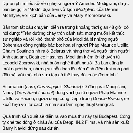
Dự án phim tiểu sử về nghệ sĩ người Ý Amedeo Modigliani, được
bạn bè gọi là “Modi”, dựa trên vở kịch
Modigliani
của Dennis
McIntyre, với kịch bản của Jerzy và Mary Kromolowski.
Bản tóm tắt câu chuyện, diễn ra trong khoảng thời gian 48 giờ, có
nội dung: “Trên đường chạy trốn cảnh sát, mong muốn kết thúc
sự nghiệp và rời khỏi thành phố của Modi đã bị những người
Bohemian đồng nghiệp bác bỏ: họa sĩ người Pháp Maurice Utrillo,
Chaim Soutine sinh ra ở Belarus và nàng thơ và người tình người
Anh của anh, Beatrice Hastings. Modi tìm kiếm lời khuyên từ
Leopold Zborowski, nhà buôn nghệ thuật người Ba Lan cũng là
một người bạn, nhưng sự hỗn loạn lên đến đỉnh điểm khi anh phải
đối mặt với một nhà sưu tập có thể thay đổi cuộc đời mình.”
Scamarcio (
Loro
,
Caravaggio’s Shadow
) sẽ đóng vai Modigliani,
Niney (
Yves Saint Laurent
) đóng vai họa sĩ người Pháp Maurice
Utrillo và Pacino, người đóng cùng Depp trong
Donnie Brasco
, sẽ
xuất hiện với tư cách là nhà sưu tầm nghệ thuật Gangnat.
Quá trình sản xuất sẽ diễn ra vào mùa thu này tại Budapest. Công
ty chế tác đóng ở châu Âu của Depp, IN.2 Films, và nhà sản xuất
Barry Navidi đứng sau dự án.