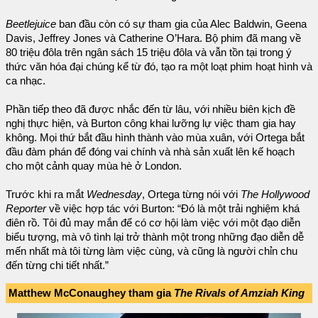
Beetlejuice
ban đầu còn có sự tham gia của Alec Baldwin, Geena
Davis, Jeffrey Jones và Catherine O’Hara. Bộ phim đã mang về
80 triệu đôla trên ngân sách 15 triệu đôla và vẫn tồn tại trong ý
thức văn hóa đại chúng kể từ đó, tạo ra một loạt phim hoạt hình và
ca nhạc.
Phần tiếp theo đã được nhắc đến từ lâu, với nhiều biên kịch đề
nghị thực hiện, và Burton công khai lưỡng lự việc tham gia hay
không. Mọi thứ bắt đầu hình thành vào mùa xuân, với Ortega bắt
đầu đàm phán để đóng vai chính và nhà sản xuất lên kế hoạch
cho một cảnh quay mùa hè ở London.
Trước khi ra mắt
Wednesday
, Ortega từng nói với
The Hollywood
Reporter
về việc hợp tác với Burton: “Đó là một trải nghiệm khá
điên rồ. Tôi đủ may mắn để có cơ hội làm việc với một đạo diễn
biểu tượng, mà vô tình lại trở thành một trong những đạo diễn dễ
mến nhất mà tôi từng làm việc cùng, và cũng là người chỉn chu
đến từng chi tiết nhất.”
Matthew McConaughey tham gia
The Rivals of Amziah King