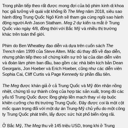
Trong phần tiếp theo rất được mong đợi của bộ phim kinh dị khoa
học giả tưởng về quái vật khổng lồ
The Meg
năm 2018, siêu sao
hành động Trung Quốc Ngô Kinh sẽ tham gia cùng ngôi sao hành
động người Anh Jason Statham.
Meg 2
dự kiến ra mắt ở Trung
Quốc vào ngày 4/8, đồng thời với Bắc Mỹ và nhiều thị trường
khác trên toàn thế giới.
Phim do Ben Wheatley đạo diễn và dựa trên cuốn sách
The
Trench
năm 1999 của Steve Alten. Mặc dù thay đổi về đạo diễn,
nhưng phần tiếp theo sẽ chứng kiến sự trở lại của dàn diễn viên
và đoàn làm phim ban đầu, bao gồm các nhà biên kịch bản Dean
Georgaris, Jon Hoeber và Erich Hoeber, cũng như các diễn viên
Sophia Cai, Cliff Curtis và Page Kennedy từ phần đầu tiên.
The Meg
được khán giả ở cả Trung Quốc và Mỹ đón nhận nồng
nhiệt, chứng tỏ sự thành công của hợp tác sản xuất, trong đó các
yếu tố Trung Quốc được lồng ghép liền mạch thay vì ép buộc
khiên cưỡng cho thị trường Trung Quốc. Đây được coi là một cột
mốc quan trọng đối với một dự án Trung-Mỹ chủ yếu do một công
ty Trung Quốc phát triển, lấy được sức hút phổ biến rộng rãi.
Ở Bắc Mỹ,
The Meg
thu về 145 triệu USD, trong khi ở Trung