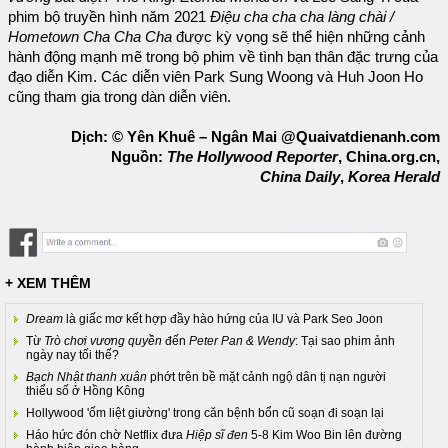
phim bộ truyền hình năm 2021
Điệu cha cha cha làng chài /
Hometown Cha Cha Cha
được kỳ vọng sẽ thể hiện những cảnh
hành động mạnh mẽ trong bộ phim về tình bạn thân đặc trưng của
đạo diễn Kim. Các diễn viên Park Sung Woong và Huh Joon Ho
cũng tham gia trong dàn diễn viên.
Dịch: © Yên Khuê – Ngân Mai @Quaivatdienanh.com
Nguồn:
The Hollywood Reporter
, China.org.cn,
China Daily
,
Korea Herald
+ XEM THÊM
Dream
là giấc mơ kết hợp đầy hào hứng của IU và Park Seo Joon
Từ
Trò chơi vương quyền
đến
Peter Pan & Wendy
: Tại sao phim ảnh
ngày nay tối thế?
Bạch Nhật thanh xuân
phớt trên bề mặt cảnh ngộ dân tị nạn người
thiểu số ở Hồng Kông
Hollywood 'ốm liệt giường' trong căn bệnh bổn cũ soạn đi soạn lại
Háo hức đón chờ Netflix đưa
Hiệp sĩ đen
5-8 Kim Woo Bin lên đường