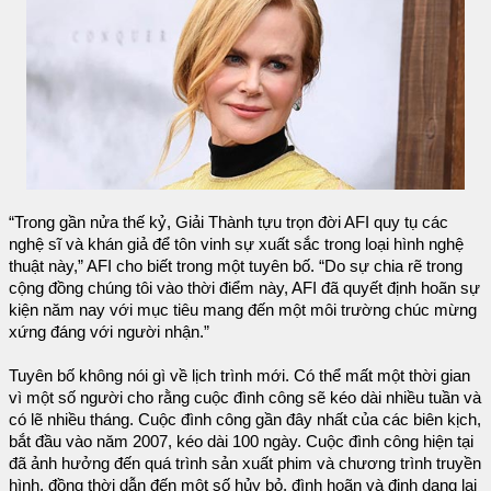
“Trong gần nửa thế kỷ, Giải Thành tựu trọn đời AFI quy tụ các
nghệ sĩ và khán giả để tôn vinh sự xuất sắc trong loại hình nghệ
thuật này,” AFI cho biết trong một tuyên bố. “Do sự chia rẽ trong
cộng đồng chúng tôi vào thời điểm này, AFI đã quyết định hoãn sự
kiện năm nay với mục tiêu mang đến một môi trường chúc mừng
xứng đáng với người nhận.”
Tuyên bố không nói gì về lịch trình mới. Có thể mất một thời gian
vì một số người cho rằng cuộc đình công sẽ kéo dài nhiều tuần và
có lẽ nhiều tháng. Cuộc đình công gần đây nhất của các biên kịch,
bắt đầu vào năm 2007, kéo dài 100 ngày. Cuộc đình công hiện tại
đã ảnh hưởng đến quá trình sản xuất phim và chương trình truyền
hình, đồng thời dẫn đến một số hủy bỏ, đình hoãn và định dạng lại