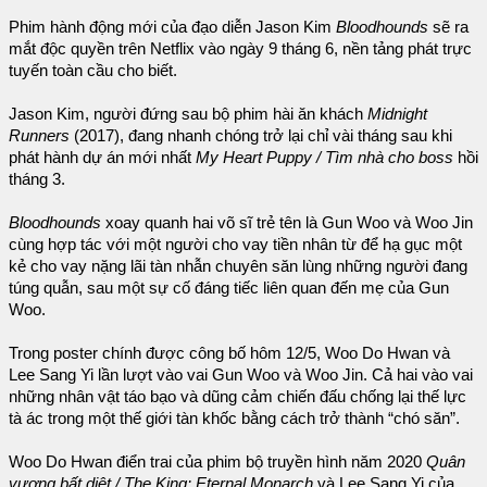
Phim hành động mới của đạo diễn Jason Kim
Bloodhounds
sẽ ra
mắt độc quyền trên Netflix vào ngày 9 tháng 6, nền tảng phát trực
tuyến toàn cầu cho biết.
Jason Kim, người đứng sau bộ phim hài ăn khách
Midnight
Runners
(2017), đang nhanh chóng trở lại chỉ vài tháng sau khi
phát hành dự án mới nhất
My Heart Puppy / Tìm nhà cho boss
hồi
tháng 3.
Bloodhounds
xoay quanh hai võ sĩ trẻ tên là Gun Woo và Woo Jin
cùng hợp tác với một người cho vay tiền nhân từ để hạ gục một
kẻ cho vay nặng lãi tàn nhẫn chuyên săn lùng những người đang
túng quẫn, sau một sự cố đáng tiếc liên quan đến mẹ của Gun
Woo.
Trong poster chính được công bố hôm 12/5, Woo Do Hwan và
Lee Sang Yi lần lượt vào vai Gun Woo và Woo Jin. Cả hai vào vai
những nhân vật táo bạo và dũng cảm chiến đấu chống lại thế lực
tà ác trong một thế giới tàn khốc bằng cách trở thành “chó săn”.
Woo Do Hwan điển trai của phim bộ truyền hình năm 2020
Quân
vương bất diệt / The King: Eternal Monarch
và Lee Sang Yi của