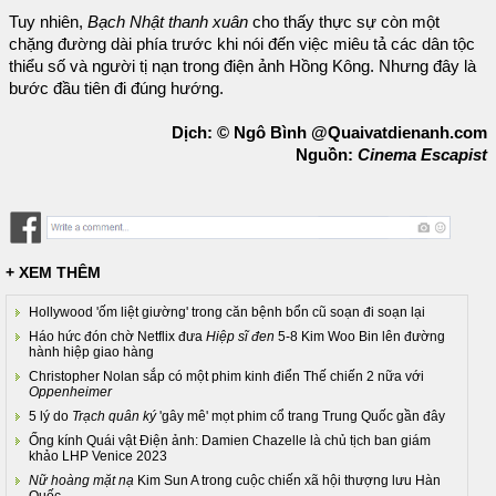
Tuy nhiên,
Bạch Nhật thanh xuân
cho thấy thực sự còn một
chặng đường dài phía trước khi nói đến việc miêu tả các dân tộc
thiểu số và người tị nạn trong điện ảnh Hồng Kông. Nhưng đây là
bước đầu tiên đi đúng hướng.
Dịch: © Ngô Bình @Quaivatdienanh.com
Nguồn:
Cinema Escapist
+ XEM THÊM
Hollywood 'ốm liệt giường' trong căn bệnh bổn cũ soạn đi soạn lại
Háo hức đón chờ Netflix đưa
Hiệp sĩ đen
5-8 Kim Woo Bin lên đường
hành hiệp giao hàng
Christopher Nolan sắp có một phim kinh điển Thế chiến 2 nữa với
Oppenheimer
5 lý do
Trạch quân ký
'gây mê' mọt phim cổ trang Trung Quốc gần đây
Ống kính Quái vật Điện ảnh: Damien Chazelle là chủ tịch ban giám
khảo LHP Venice 2023
Nữ hoàng mặt nạ
Kim Sun A trong cuộc chiến xã hội thượng lưu Hàn
Quốc