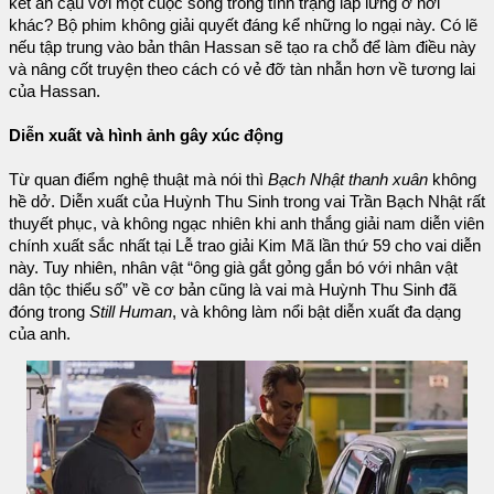
kết án cậu với một cuộc sống trong tình trạng lấp lửng ở nơi
khác? Bộ phim không giải quyết đáng kể những lo ngại này. Có lẽ
nếu tập trung vào bản thân Hassan sẽ tạo ra chỗ để làm điều này
và nâng cốt truyện theo cách có vẻ đỡ tàn nhẫn hơn về tương lai
của Hassan.
Diễn xuất và hình ảnh gây xúc động
Từ quan điểm nghệ thuật mà nói thì
Bạch Nhật thanh xuân
không
hề dở. Diễn xuất của Huỳnh Thu Sinh trong vai Trần Bạch Nhật rất
thuyết phục, và không ngạc nhiên khi anh thắng giải nam diễn viên
chính xuất sắc nhất tại Lễ trao giải Kim Mã lần thứ 59 cho vai diễn
này. Tuy nhiên, nhân vật “ông già gắt gỏng gắn bó với nhân vật
dân tộc thiểu số” về cơ bản cũng là vai mà Huỳnh Thu Sinh đã
đóng trong
Still Human
, và không làm nổi bật diễn xuất đa dạng
của anh.