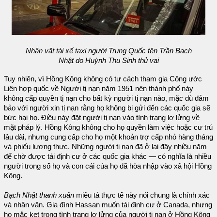
Nhân vật tài xế taxi người Trung Quốc tên Trần Bạch
Nhật do Huỳnh Thu Sinh thủ vai
Tuy nhiên, vì Hồng Kông không có tư cách tham gia Công ước
Liên hợp quốc về Người tị nạn năm 1951 nên thành phố này
không cấp quyền tị nạn cho bất kỳ người tị nạn nào, mặc dù đảm
bảo với người xin tị nạn rằng họ không bị gửi đến các quốc gia sẽ
bức hại họ. Điều này đặt người tị nạn vào tình trạng lơ lửng về
mặt pháp lý. Hồng Kông không cho họ quyền làm việc hoặc cư trú
lâu dài, nhưng cung cấp cho họ một khoản trợ cấp nhỏ hàng tháng
và phiếu lương thực. Những người tị nạn đã ở lại đây nhiều năm
để chờ được tái định cư ở các quốc gia khác — có nghĩa là nhiều
người trong số họ và con cái của họ đã hòa nhập vào xã hội Hồng
Kông.
Bạch Nhật thanh xuân
miêu tả thực tế này nói chung là chính xác
và nhân văn. Gia đình Hassan muốn tái định cư ở Canada, nhưng
họ mắc kẹt trong tình trạng lơ lửng của người tị nạn ở Hồng Kông