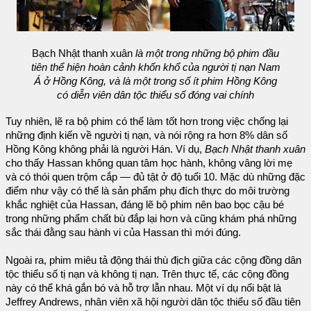
Bạch Nhật thanh xuân
là một trong những bộ phim đầu
tiên thể hiện hoàn cảnh khốn khổ của người tị nạn Nam
Á ở Hồng Kông, và là một trong số ít phim Hồng Kông
có diễn viên dân tộc thiểu số đóng vai chính
Tuy nhiên, lẽ ra bộ phim có thể làm tốt hơn trong việc chống lại
những định kiến về người tị nạn, và nói rộng ra hơn 8% dân số
Hồng Kông không phải là người Hán. Ví dụ,
Bạch Nhật thanh xuân
cho thấy Hassan không quan tâm học hành, không vâng lời mẹ
và có thói quen trộm cắp — đủ tật ở độ tuổi 10. Mặc dù những đặc
điểm như vậy có thể là sản phẩm phụ đích thực do môi trường
khắc nghiệt của Hassan, đáng lẽ bộ phim nên bao bọc cậu bé
trong những phẩm chất bù đắp lại hơn và cũng khám phá những
sắc thái đằng sau hành vi của Hassan thì mới đúng.
Ngoài ra, phim miêu tả động thái thù địch giữa các cộng đồng dân
tộc thiểu số tị nạn và không tị nạn. Trên thực tế, các cộng đồng
này có thể khá gắn bó và hỗ trợ lẫn nhau. Một ví dụ nổi bật là
Jeffrey Andrews, nhân viên xã hội người dân tộc thiểu số đầu tiên