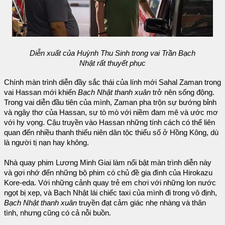
Diễn xuất của Huỳnh Thu Sinh trong vai Trần Bạch
Nhật rất thuyết phục
Chính màn trình diễn đầy sắc thái của lính mới Sahal Zaman trong
vai Hassan mới khiến
Bạch Nhật thanh xuân
trở nên sống động.
Trong vai diễn đầu tiên của mình, Zaman pha trộn sự bướng bỉnh
và ngây thơ của Hassan, sự tò mò với niềm đam mê và ước mơ
với hy vọng. Cậu truyền vào Hassan những tính cách có thể liên
quan đến nhiều thanh thiếu niên dân tộc thiểu số ở Hồng Kông, dù
là người tị nạn hay không.
Nhà quay phim Lương Minh Giai làm nổi bật màn trình diễn này
và gợi nhớ đến những bộ phim có chủ đề gia đình của Hirokazu
Kore-eda. Với những cảnh quay trẻ em chơi với những lon nước
ngọt bị xẹp, và Bạch Nhật lái chiếc taxi của mình đi trong vô định,
Bạch Nhật thanh xuân
truyền đạt cảm giác nhẹ nhàng và thân
tình, nhưng cũng có cả nỗi buồn.