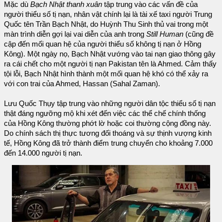
Mặc dù
Bạch Nhật thanh xuân
tập trung vào các vấn đề của
người thiểu số tị nạn, nhân vật chính lại là tài xế taxi người Trung
Quốc tên Trần Bạch Nhật, do Huỳnh Thu Sinh thủ vai trong một
màn trình diễn gợi lại vai diễn của anh trong
Still Human
(cũng đề
cập đến mối quan hệ của người thiểu số không tị nạn ở Hồng
Kông). Một ngày nọ, Bạch Nhật vướng vào tai nạn giao thông gây
ra cái chết cho một người tị nạn Pakistan tên là Ahmed. Cảm thấy
tội lỗi, Bạch Nhật hình thành một mối quan hệ khó có thể xảy ra
với con trai của Ahmed, Hassan (Sahal Zaman).
Lưu Quốc Thụy tập trung vào những người dân tộc thiểu số tị nạn
thật đáng ngưỡng mộ khi xét đến việc các thể chế chính thống
của Hồng Kông thường phớt lờ hoặc coi thường cộng đồng này.
Do chính sách thị thực tương đối thoáng và sự thịnh vượng kinh
tế, Hồng Kông đã trở thành điểm trung chuyển cho khoảng 7.000
đến 14.000 người tị nạn.