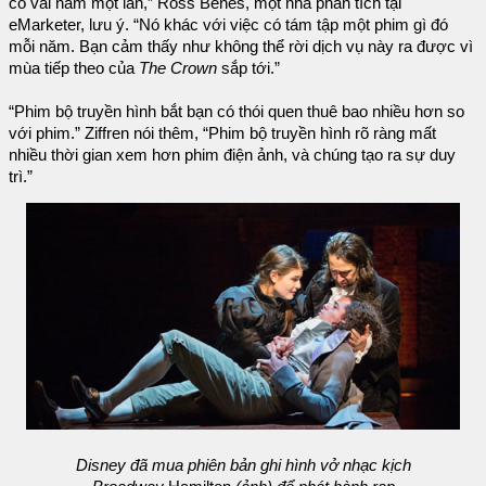
có vài năm một lần,” Ross Benes, một nhà phân tích tại
eMarketer, lưu ý. “Nó khác với việc có tám tập một phim gì đó
mỗi năm. Bạn cảm thấy như không thể rời dịch vụ này ra được vì
mùa tiếp theo của
The Crown
sắp tới.”
“Phim bộ truyền hình bắt bạn có thói quen thuê bao nhiều hơn so
với phim.” Ziffren nói thêm, “Phim bộ truyền hình rõ ràng mất
nhiều thời gian xem hơn phim điện ảnh, và chúng tạo ra sự duy
trì.”
Disney đã mua phiên bản ghi hình vở nhạc kịch