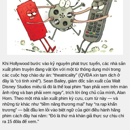
Khi Hollywood bước vào kỷ nguyên phát trực tuyến, các nhà sản
xuất phim truyện đang vật lộn với một từ thông dụng mới trong
các cuộc họp chào dự án: “theatricality” (QVĐA xin tạm dịch ở
đây là “có tính xinê”). Sean Bailey, giám đốc sản xuất của Walt
Disney Studios miêu tả đó là thể loại phim “bạn phải xem trên màn
ảnh rộng và bạn phải xem ngay”, trích lời ông chủ của mình, Alan
Horn. Theo một nhà sản xuất phim kỳ cựu, cụm từ này — và
những từ khác như “tiềm năng thương mại” hay “ra rạp khẩn
trương” — bắt đầu len lỏi vào biệt ngữ của giới điều hành hãng
phim cách đây hai năm: “Đó là thứ mà khán giả thực sự chịu chi
ra 15 đôla để xem.”