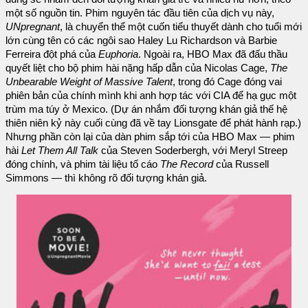
một số nguồn tin. Phim nguyên tác đầu tiên của dịch vụ này,
UNpregnant
, là chuyển thể một cuốn tiểu thuyết dành cho tuổi mới
lớn cùng tên có các ngôi sao Haley Lu Richardson và Barbie
Ferreira đột phá của
Euphoria
. Ngoài ra, HBO Max đã đấu thầu
quyết liệt cho bộ phim hài nặng hấp dẫn của Nicolas Cage,
The
Unbearable Weight of Massive Talent
, trong đó Cage đóng vai
phiên bản của chính mình khi anh hợp tác với CIA để hạ gục một
trùm ma túy ở Mexico. (Dự án nhắm đối tượng khán giả thế hệ
thiên niên kỷ này cuối cùng đã về tay Lionsgate để phát hành rạp.)
Nhưng phần còn lại của dàn phim sắp tới của HBO Max — phim
hài
Let Them All Talk
của Steven Soderbergh, với Meryl Streep
đóng chính, và phim tài liệu tố cáo
The Record
của Russell
Simmons — thì không rõ đối tượng khán giả.