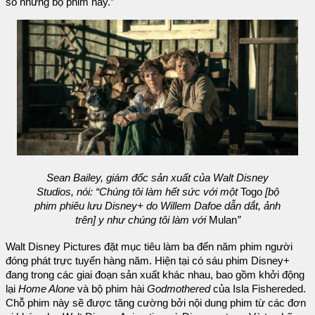
số những bộ phim này.”
Sean Bailey, giám đốc sản xuất của Walt Disney
Studios, nói: “Chúng tôi làm hết sức với một
Togo
[bộ
phim phiêu lưu Disney+ do Willem Dafoe dẫn dắt, ảnh
trên] y như chúng tôi làm với
Mulan
”
Walt Disney Pictures đặt mục tiêu làm ba đến năm phim người
đóng phát trực tuyến hàng năm. Hiện tại có sáu phim Disney+
đang trong các giai đoạn sản xuất khác nhau, bao gồm khởi động
lại
Home Alone
và bộ phim hài
Godmothered
của Isla Fishereded.
Chỗ phim này sẽ được tăng cường bởi nội dung phim từ các đơn