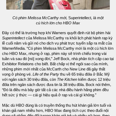
Có phim Melissa McCarthy mới,
Superintellect
, là một
cú hích lớn cho HBO Max
Đây có thể là trường hợp khi Warners quyết định rút bộ phim hài
Superintellect
của Melissa McCarthy ra khỏi lịch phát hành rạp kỳ
lễ cuối năm và gửi nó cho dịch vụ phát trực tuyến sắp ra mắt của
WarnerMedia. “Có phim Melissa McCarthy mới là một cú hích lớn
cho HBO Max, nhưng ở rạp, phim này sẽ trình chiếu trong vài
tuần và sau đó [nó] xong đời,” Jeff Bock, nhà phân tích cấp cao tại
Exhibitor Relations cho biết. Bất chấp vị thế ngôi sao của mình,
những phim mới nhất của McCarth cho New Line đã gây thất
vọng ở phòng vé.
Life of the Party
thu về 65 triệu đôla ở Bắc Mỹ
với ngân sách 30 triệu đôla, còn
The Kitchen
kiếm được 12 triệu
đôla trên ngân sách được đưa tin là 38 triệu đôla. Bock nói thêm,
“Đó là điều mà bây giờ tất cả các nhà điều hành hãng phim đều
hết sức ý thức — cái gì hiệu quả ở rạp và cái gì không.”
Mặc dù HBO đúng là có truyền thống thu hút khán giả lớn tuổi và
khán giả nam nhiều hơn, HBO Max đang tích cực theo đuổi nội
dung sẽ nhắm đến đối tượng khán giả trẻ và nhiều nữ hơn, theo