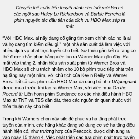
Chuyển thể cuốn tiểu thuyết dành cho tuổi mới lớn có
các ngôi sao Haley Lu Richardson và Barbie Ferreira là
phim nguyên tác đầu tiên của dịch vụ HBO Max sắp ra
mắt
“Với HBO Max, ai nấy đang cố gắng tìm xem chính xác họ là ai
và họ đang tìm kiếm điều gì,” một nhà sản xuất đã làm việc với
nhiều dịch vụ phát trực tuyến cho biết. Sự thiếu gắn kết rõ ràng có
thể được khắc phục bằng việc tạo ra Warner Max gần đây. Ra
mắt vào tháng 2, nhãn hiệu sản xuất phim từ Warner Bros và
HBO Max sẽ chịu trách nhiệm cho 10 bộ phim trực tiếp phát trên
hạ tầng này một năm, với chủ tịch của Kevin Reilly và Warner
Bros. Tất cả các phim của HBO Max đã công bố như
UNpregnant
được mua trước khi tạo ra Warner Max, với việc mua
On the
Record
từ Liên hoan phim Sundance do các nhà điều hành HBO
Max từ TNT và TBS dẫn dắt, theo các nguồn tin quen thuộc với
thỏa thuận này cho biết.
Trong khi Warners chọn xây silo để phục vụ hạ tầng phát trực
tuyến của mình, các hãng khác đang sử dụng cơ sở hạ tầng điều
hành hiện có, như trường hợp của Peacock, được định tung ra
vào ngày 15 tháng 4. Việc phát triển các tựa phim phát trực tuyến