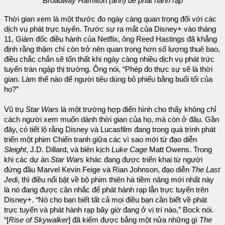
Broadway
Hamilton
(ảnh) để phát hành rạp
Thời gian xem là một thước đo ngày càng quan trọng đối với các
dịch vụ phát trực tuyến. Trước sự ra mắt của Disney+ vào tháng
11, Giám đốc điều hành của Netflix, ông Reed Hastings đã khẳng
định rằng thậm chí còn trở nên quan trọng hơn số lượng thuê bao,
điều chắc chắn sẽ tổn thất khi ngày càng nhiều dịch vụ phát trức
tuyến tràn ngập thị trường. Ông nói, “Phép đo thực sự sẽ là thời
gian. Làm thế nào để người tiêu dùng bỏ phiếu bằng buổi tối của
họ?”
Vũ trụ
Star Wars
là một trường hợp điển hình cho thấy không chỉ
cách người xem muốn dành thời gian của họ, mà còn ở đâu. Gần
đây, có tiết lộ rằng Disney và Lucasfilm đang trong quá trình phát
triển một phim Chiến tranh giữa các vì sao mới từ đạo diễn
Sleight
, J.D. Dillard, và biên kịch
Luke Cage
Matt Owens. Trong
khi các dự án
Star Wars
khác đang được triển khai từ người
đứng đầu Marvel Kevin Feige và Rian Johnson, đạo diễn
The Last
Jedi
, thì điều nổi bật về bộ phim thiên hà tiềm năng mới nhất này
là nó đang được cân nhắc để phát hành rạp lẫn trực tuyến trên
Disney+. “Nó cho bạn biết tất cả mọi điều bạn cần biết về phát
trực tuyến và phát hành rạp bây giờ đang ở vị trí nào,” Bock nói.
“[
Rise of Skywalker
] đã kiếm được bằng một nửa những gì
The