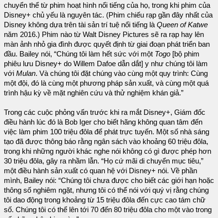
chuyển thể từ phim hoạt hình nổi tiếng của họ, trong khi phim của
Disney+ chủ yếu là nguyên tác. (Phim chiếu rạp gần đây nhất của
Disney không dựa trên tài sản trí tuệ nổi tiếng là
Queen of Katwe
năm 2016.) Phim nào từ Walt Disney Pictures sẽ ra rạp hay lên
màn ảnh nhỏ gia đình được quyết định từ giai đoạn phát triển ban
đầu. Bailey nói, “Chúng tôi làm hết sức với một
Togo
[bộ phim
phiêu lưu Disney+ do Willem Dafoe dẫn dắt] y như chúng tôi làm
với
Mulan
. Và chúng tôi đặt chúng vào cùng một quy trình: Cùng
một đội, đó là cùng một phương pháp sản xuất, và cùng một quá
trình hậu kỳ về mặt nghiên cứu và thử nghiệm khán giả.”
Trong các cuộc phỏng vấn trước khi ra mắt Disney+, Giám đốc
điều hành lúc đó là Bob Iger cho biết hãng không quan tâm đến
việc làm phim 100 triệu đôla để phát trực tuyến. Một số nhà sáng
tạo đã được thông báo rằng ngân sách vào khoảng 60 triệu đôla,
trong khi những người khác nghe nói không có gì được phép hơn
30 triệu đôla, gây ra nhầm lẫn. “Họ cứ mãi di chuyển mục tiêu,”
một điều hành sản xuất có quan hệ với Disney+ nói. Về phần
mình, Bailey nói: “Chúng tôi chưa được cho biết các giới hạn hoặc
thông số nghiêm ngặt, nhưng tôi có thể nói với quý vị rằng chúng
tôi dao động trong khoảng từ 15 triệu đôla đến cực cao tám chữ
số. Chúng tôi có thể lên tới 70 đến 80 triệu đôla cho một vào trong