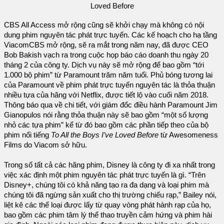
Loved Before
CBS All Access mở rộng cũng sẽ khởi chạy mà không có nội
dung phim nguyên tác phát trực tuyến. Các kế hoạch cho hạ tầng
ViacomCBS mở rộng, sẽ ra mắt trong năm nay, đã được CEO
Bob Bakish vạch ra trong cuộc họp báo cáo doanh thu ngày 20
tháng 2 của công ty. Dịch vụ này sẽ mở rộng để bao gồm “tới
1.000 bộ phim” từ Paramount trăm năm tuổi. Phủ bóng tương lai
của Paramount về phim phát trực tuyến nguyên tác là thỏa thuận
nhiều tựa của hãng với Netflix, được tiết lộ vào cuối năm 2018.
Thông báo qua về chi tiết, với giám đốc điều hành Paramount Jim
Gianopulos nói rằng thỏa thuận này sẽ bao gồm “một số lượng
nhỏ các tựa phim” kể từ đó bao gồm các phần tiếp theo của bộ
phim nổi tiếng
To All the Boys I’ve Loved Before
từ Awesomeness
Films do Viacom sở hữu.
Trong số tất cả các hãng phim, Disney là công ty đi xa nhất trong
việc xác định một phim nguyên tác phát trực tuyến là gì. “Trên
Disney+, chúng tôi có khả năng tạo ra đa dạng và loại phim mà
chúng tôi đã ngừng sản xuất cho thị trường chiếu rạp,” Bailey nói,
liệt kê các thể loại được lấy từ quay vòng phát hành rạp của họ,
bao gồm các phim tâm lý thể thao truyền cảm hứng và phim hài