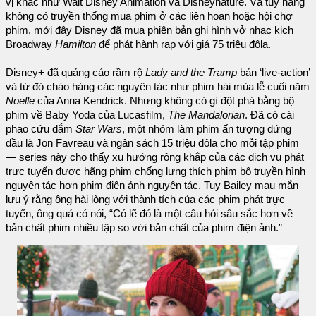
vị khác như Walt Disney Animation và Disneynature. Và tuy hãng
không có truyền thống mua phim ở các liên hoan hoặc hội chợ
phim, mới đây Disney đã mua phiên bản ghi hình vở nhạc kịch
Broadway
Hamilton
để phát hành rạp với giá 75 triệu đôla.
Disney+ đã quảng cáo rầm rộ
Lady and the Tramp
bản ‘live-action’
và từ đó chào hàng các nguyên tác như phim hài mùa lễ cuối năm
Noelle
của Anna Kendrick. Nhưng không có gì đột phá bằng bộ
phim về Baby Yoda của Lucasfilm,
The Mandalorian
. Đã có cái
phao cứu đắm
Star Wars
, một nhóm làm phim ấn tượng đứng
đầu là Jon Favreau và ngân sách 15 triệu đôla cho mỗi tập phim
— series này cho thấy xu hướng rộng khắp của các dịch vụ phát
trực tuyến được hãng phim chống lưng thích phim bộ truyền hình
nguyên tác hơn phim điện ảnh nguyên tác. Tuy Bailey mau mắn
lưu ý rằng ông hài lòng với thành tích của các phim phát trực
tuyến, ông quả có nói, “Có lẽ đó là một câu hỏi sâu sắc hơn về
bản chất phim nhiều tập so với bản chất của phim điện ảnh.”