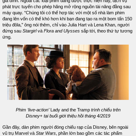
gia đình. Ngoài các loại phim đang được thực hiện này, dịch vụ
phát trực tuyến cho phép hãng mở rộng nguồn tài năng đằng sau
máy quay. “Chúng tôi có thể hợp tác với một số nhà làm phim
đang lên vốn có thể khó hơn khi bạn đang tạo ra một bom tấn 150
triệu đôla,” ông nói thêm, chỉ vào Julia Hart và Lena Khan, người
đứng sau
Stargirl
và
Flora and Ulysses
sắp tới, theo thứ tự tương
ứng.
Phim ‘live-action’
Lady and the Tramp
trình chiếu trên
Disney+ tại buổi giới thiệu hồi tháng 4/2019
Gần đây, dàn phim người đóng chiếu rạp của Disney, bên ngoài
vũ trụ Marvel và
Star Wars
, phần lớn bao gồm các tác phẩm