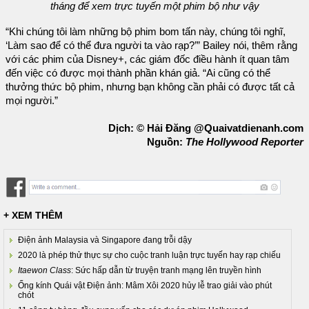
tháng để xem trực tuyến một phim bộ như vậy
“Khi chúng tôi làm những bộ phim bom tấn này, chúng tôi nghĩ,
‘Làm sao để có thể đưa người ta vào rạp?’” Bailey nói, thêm rằng
với các phim của Disney+, các giám đốc điều hành ít quan tâm
đến việc có được mọi thành phần khán giả. “Ai cũng có thể
thưởng thức bộ phim, nhưng bạn không cần phải có được tất cả
mọi người.”
Dịch: © Hải Đăng @Quaivatdienanh.com
Nguồn:
The Hollywood Reporter
+ XEM THÊM
Điện ảnh Malaysia và Singapore đang trỗi dậy
2020 là phép thử thực sự cho cuộc tranh luận trực tuyến hay rạp chiếu
Itaewon Class
: Sức hấp dẫn từ truyện tranh mạng lên truyền hình
Ống kính Quái vật Điện ảnh: Mâm Xôi 2020 hủy lễ trao giải vào phút
chót