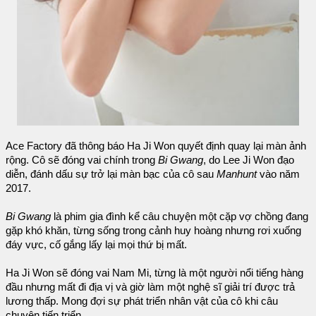
Ace Factory đã thông báo Ha Ji Won quyết định quay lại màn ảnh
rộng. Cô sẽ đóng vai chính trong
Bi Gwang
, do Lee Ji Won đạo
diễn, đánh dấu sự trở lại màn bạc của cô sau
Manhunt
vào năm
2017.
Bi Gwang
là phim gia đình kể câu chuyện một cặp vợ chồng đang
gặp khó khăn, từng sống trong cảnh huy hoàng nhưng rơi xuống
đáy vực, cố gắng lấy lại mọi thứ bị mất.
Ha Ji Won sẽ đóng vai Nam Mi, từng là một người nổi tiếng hàng
đầu nhưng mất đi địa vị và giờ làm một nghệ sĩ giải trí được trả
lương thấp. Mong đợi sự phát triển nhân vật của cô khi câu
chuyện tiến triển.