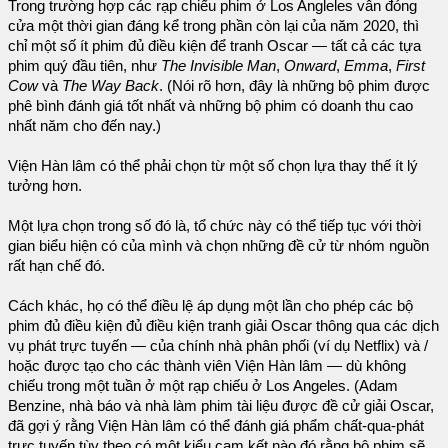
Trong trường hợp các rạp chiếu phim ở Los Angleles vẫn đóng
cửa một thời gian đáng kể trong phần còn lại của năm 2020, thì
chỉ một số ít phim đủ điều kiện để tranh Oscar — tất cả các tựa
phim quý đầu tiên, như
The Invisible Man
,
Onward
,
Emma
,
First
Cow
và
The Way Back
. (Nói rõ hơn, đây là những bộ phim được
phê bình đánh giá tốt nhất và những bộ phim có doanh thu cao
nhất năm cho đến nay.)
Viện Hàn lâm có thể phải chọn từ một số chọn lựa thay thế ít lý
tưởng hơn.
Một lựa chọn trong số đó là, tổ chức này có thể tiếp tục với thời
gian biểu hiện có của mình và chọn những đề cử từ nhóm nguồn
rất hạn chế đó.
Cách khác, họ có thể điều lệ áp dụng một lần cho phép các bộ
phim đủ điều kiện đủ điều kiện tranh giải Oscar thông qua các dịch
vụ phát trực tuyến — của chính nhà phân phối (ví dụ Netflix) và /
hoặc được tạo cho các thành viên Viện Hàn lâm — dù không
chiếu trong một tuần ở một rạp chiếu ở Los Angeles. (Adam
Benzine, nhà báo và nhà làm phim tài liệu được đề cử giải Oscar,
đã gợi ý rằng Viện Hàn lâm có thể đánh giá phẩm chất-qua-phát
trực tuyến tùy theo có một kiểu cam kết nào đó rằng bộ phim sẽ