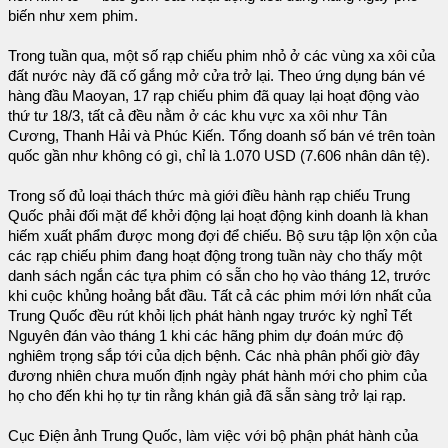
biến như xem phim.
Trong tuần qua, một số rạp chiếu phim nhỏ ở các vùng xa xôi của
đất nước này đã cố gắng mở cửa trở lại. Theo ứng dụng bán vé
hàng đầu Maoyan, 17 rạp chiếu phim đã quay lại hoạt động vào
thứ tư 18/3, tất cả đều nằm ở các khu vực xa xôi như Tân
Cương, Thanh Hải và Phúc Kiến. Tổng doanh số bán vé trên toàn
quốc gần như không có gì, chỉ là 1.070 USD (7.606 nhân dân tệ).
Trong số đủ loại thách thức mà giới điều hành rạp chiếu Trung
Quốc phải đối mặt để khởi động lại hoạt động kinh doanh là khan
hiếm xuất phẩm được mong đợi để chiếu. Bộ sưu tập lộn xộn của
các rạp chiếu phim đang hoạt động trong tuần này cho thấy một
danh sách ngắn các tựa phim có sẵn cho họ vào tháng 12, trước
khi cuộc khủng hoảng bắt đầu. Tất cả các phim mới lớn nhất của
Trung Quốc đều rút khỏi lịch phát hành ngay trước kỳ nghỉ Tết
Nguyên đán vào tháng 1 khi các hãng phim dự đoán mức độ
nghiêm trọng sắp tới của dịch bệnh. Các nhà phân phối giờ đây
đương nhiên chưa muốn định ngày phát hành mới cho phim của
họ cho đến khi họ tự tin rằng khán giả đã sẵn sàng trở lại rạp.
Cục Điện ảnh Trung Quốc, làm việc với bộ phận phát hành của