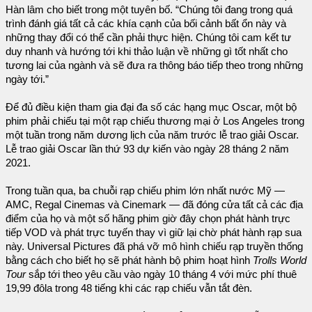
Hàn lâm cho biết trong một tuyên bố. “Chúng tôi đang trong quá
trình đánh giá tất cả các khía cạnh của bối cảnh bất ổn này và
những thay đổi có thể cần phải thực hiện. Chúng tôi cam kết tư
duy nhanh và hướng tới khi thảo luận về những gì tốt nhất cho
tương lai của ngành và sẽ đưa ra thông báo tiếp theo trong những
ngày tới.”
Để đủ điều kiện tham gia đại đa số các hạng mục Oscar, một bộ
phim phải chiếu tại một rạp chiếu thương mại ở Los Angeles trong
một tuần trong năm dương lịch của năm trước lễ trao giải Oscar.
Lễ trao giải Oscar lần thứ 93 dự kiến vào ngày 28 tháng 2 năm
2021.
Trong tuần qua, ba chuỗi rạp chiếu phim lớn nhất nước Mỹ —
AMC, Regal Cinemas và Cinemark — đã đóng cửa tất cả các địa
điểm của họ và một số hãng phim giờ đây chọn phát hành trực
tiếp VOD và phát trực tuyến thay vì giữ lại chờ phát hành rạp sua
này. Universal Pictures đã phá vỡ mô hình chiếu rạp truyền thống
bằng cách cho biết họ sẽ phát hành bộ phim hoạt hình
Trolls World
Tour
sắp tới theo yêu cầu vào ngày 10 tháng 4 với mức phí thuê
19,99 đôla trong 48 tiếng khi các rạp chiếu vẫn tắt đèn.