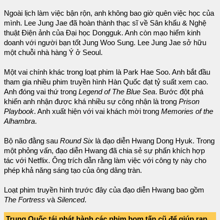
Ngoài lịch làm việc bận rộn, anh không bao giờ quên việc học của
mình. Lee Jung Jae đã hoàn thành thạc sĩ về Sân khấu & Nghệ
thuật Điện ảnh của Đại học Dongguk. Anh còn mạo hiểm kinh
doanh với người bạn tốt Jung Woo Sung. Lee Jung Jae sở hữu
một chuỗi nhà hàng Ý ở Seoul.
Một vai chính khác trong loạt phim là Park Hae Soo. Anh bắt đầu
tham gia nhiều phim truyền hình Hàn Quốc đạt tỷ suất xem cao.
Anh đóng vai thứ trong
Legend of The Blue Sea
. Bước đột phá
khiến anh nhận được khá nhiều sự công nhận là trong
Prison
Playbook
. Anh xuất hiện với vai khách mời trong
Memories of the
Alhambra
.
Bộ não đằng sau
Round Six
là đạo diễn Hwang Dong Hyuk. Trong
một phỏng vấn, đạo diễn Hwang đã chia sẻ sự phấn khích hợp
tác với Netflix. Ông trích dẫn rằng làm việc với công ty này cho
phép khả năng sáng tạo của ông dâng tràn.
Loạt phim truyền hình trước đây của đạo diễn Hwang bao gồm
The Fortress
và
Silenced
.
Trung Quốc tái phát hành các phim bom tấn cũ để giúp rạp