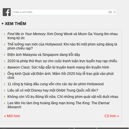
+ XEM THÊM
Find Me in Your Memory
: Kim Dong Wook và Moon Ga Young tìm nhau
trong ký ức
Thế lưỡng nan mới của Hollywood: Khi nào thì một phim xứng đáng là
phim chiếu rạp?
Điện ảnh Malaysia và Singapore đang trỗi dậy
2020 là phép thử thực sự cho cuộc tranh luận trực tuyến hay rạp chiếu
Itaewon Class
: Sức hấp dẫn từ truyện tranh mạng lên truyền hình
Ống kính Quái vật Điện ảnh: Mâm Xôi 2020 hủy lễ trao giải vào phút
chót
11 công ty hàng đầu cung vốn cho các dự án phim Hollywood
Liệu sẽ có một Disney hay một Ghibli Trung Quốc nổi lên?
Không còn Vũ trụ Bóng tối nữa: Chỉ những phim quái vật nối đuôi nhau
Lee Min Ho làm ông hoàng lãng mạn trong
The King: The Eternal
Monarch
« Mới hơn
Cũ hơn »