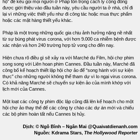
hộ” để kêu gọi mọi người ở Pháp tôn trọng cách ly cộng đồng
được giới thiệu vào đầu tuần này, yêu cầu người ta ở nhà, chỉ đi
lại vì những việc thiết yếu như đi công tác hoặc mua thực phẩm
hoặc các mặt hàng thiết yếu khác.
Pháp là một trong những quốc gia chịu ảnh hưởng nặng nề nhất
từ sự bùng phát virus corona, với hơn 9.000 ca nhiễm bệnh được
xác nhận và hơn 240 trường hợp tử vong cho đến nay.
Hiện chưa rõ điều gì sẽ xảy ra với Marché du Film, hội chợ phim
song song với Liên hoan phim Cannes. Đầu tuần này, Marché đã
công bố kế hoạch thiết lập hội chợ ảo để “song hành với sự kiện
thực” cho những người không thể tham dự vì lo ngại virus corona.
Có khả năng Marché sẽ chuyển sự kiện ảo của mình khớp với
lịch mới của Cannes.
Một loạt các công ty phim độc lập cũng đã lên kế hoạch cho một
hội chợ ảo thay thế để các công ty chào các dự án mới và chiếu
các bộ phim hoàn tất nếu Cannes bị hủy.
Dịch: © Ngô Bình – Ngân Mai @Quaivatdienanh.com
Nguồn: Kdrama Stars,
The Hollywood Reporter