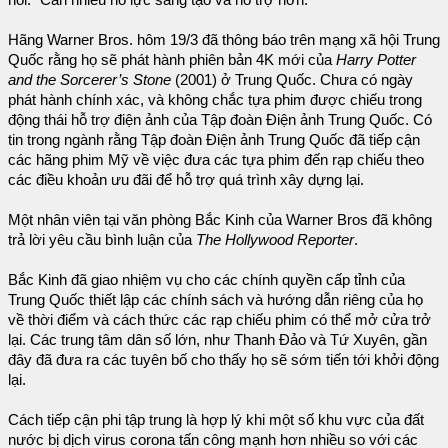
nói. “Cần nhiều nỗ lực sáng tạo và hỗ trợ hơn.”
Hãng Warner Bros. hôm 19/3 đã thông báo trên mạng xã hội Trung
Quốc rằng họ sẽ phát hành phiên bản 4K mới của
Harry Potter
and the Sorcerer’s Stone
(2001) ở Trung Quốc. Chưa có ngày
phát hành chính xác, và không chắc tựa phim được chiếu trong
động thái hỗ trợ điện ảnh của Tập đoàn Điện ảnh Trung Quốc. Có
tin trong ngành rằng Tập đoàn Điện ảnh Trung Quốc đã tiếp cận
các hãng phim Mỹ về việc đưa các tựa phim đến rạp chiếu theo
các điều khoản ưu đãi để hỗ trợ quá trình xây dựng lại.
Một nhân viên tại văn phòng Bắc Kinh của Warner Bros đã không
trả lời yêu cầu bình luận của
The Hollywood Reporter
.
Bắc Kinh đã giao nhiệm vụ cho các chính quyền cấp tỉnh của
Trung Quốc thiết lập các chính sách và hướng dẫn riêng của họ
về thời điểm và cách thức các rạp chiếu phim có thể mở cửa trở
lại. Các trung tâm dân số lớn, như Thanh Đảo và Tứ Xuyên, gần
đây đã đưa ra các tuyên bố cho thấy họ sẽ sớm tiến tới khởi động
lại.
Cách tiếp cận phi tập trung là hợp lý khi một số khu vực của đất
nước bị dịch virus corona tấn công mạnh hơn nhiều so với các