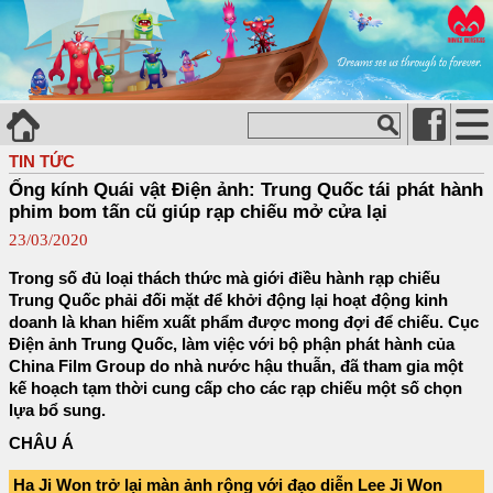
TIN TỨC
Ống kính Quái vật Điện ảnh: Trung Quốc tái phát hành
phim bom tấn cũ giúp rạp chiếu mở cửa lại
23/03/2020
Trong số đủ loại thách thức mà giới điều hành rạp chiếu
Trung Quốc phải đối mặt để khởi động lại hoạt động kinh
doanh là khan hiếm xuất phẩm được mong đợi để chiếu. Cục
Điện ảnh Trung Quốc, làm việc với bộ phận phát hành của
China Film Group do nhà nước hậu thuẫn, đã tham gia một
kế hoạch tạm thời cung cấp cho các rạp chiếu một số chọn
lựa bổ sung.
CHÂU Á
Ha Ji Won trở lại màn ảnh rộng với đạo diễn Lee Ji Won