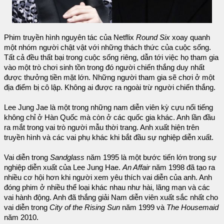
Phim truyền hình nguyên tác của Netflix
Round Six
xoay quanh
một nhóm người chật vật với những thách thức của cuộc sống.
Tất cả đều thất bại trong cuộc sống riêng, dẫn tới việc họ tham gia
vào một trò chơi sinh tồn trong đó người chiến thắng duy nhất
được thưởng tiền mặt lớn. Những người tham gia sẽ chơi ở một
địa điểm bị cô lập. Không ai được ra ngoài trừ người chiến thắng.
Lee Jung Jae là một trong những nam diễn viên kỳ cựu nổi tiếng
không chỉ ở Hàn Quốc mà còn ở các quốc gia khác. Anh lần đầu
ra mắt trong vai trò người mẫu thời trang. Anh xuất hiện trên
truyền hình và các vai phụ khác khi bắt đầu sự nghiệp diễn xuất.
Vai diễn trong
Sandglass
năm 1995 là một bước tiến lớn trong sự
nghiệp diễn xuất của Lee Jung Hae.
An Affair
năm 1998 đã tạo ra
nhiều cơ hội hơn khi người xem yêu thích vai diễn của anh. Anh
đóng phim ở nhiều thể loại khác nhau như hài, lãng mạn và các
vai hành động. Anh đã thắng giải Nam diễn viên xuất sắc nhất cho
vai diễn trong
City of the Rising Sun
năm 1999 và
The Housemaid
năm 2010.