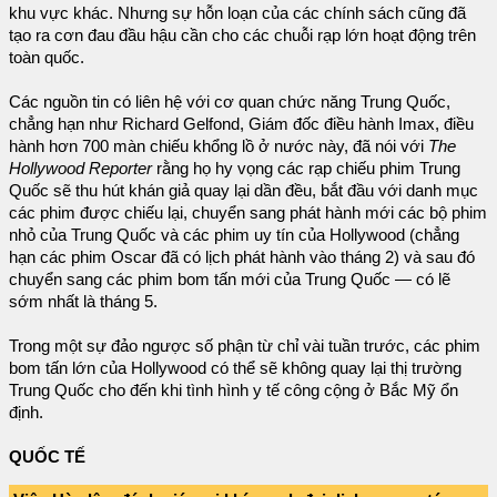
khu vực khác. Nhưng sự hỗn loạn của các chính sách cũng đã
tạo ra cơn đau đầu hậu cần cho các chuỗi rạp lớn hoạt động trên
toàn quốc.
Các nguồn tin có liên hệ với cơ quan chức năng Trung Quốc,
chẳng hạn như Richard Gelfond, Giám đốc điều hành Imax, điều
hành hơn 700 màn chiếu khổng lồ ở nước này, đã nói với
The
Hollywood Reporter
rằng họ hy vọng các rạp chiếu phim Trung
Quốc sẽ thu hút khán giả quay lại dần đều, bắt đầu với danh mục
các phim được chiếu lại, chuyển sang phát hành mới các bộ phim
nhỏ của Trung Quốc và các phim uy tín của Hollywood (chẳng
hạn các phim Oscar đã có lịch phát hành vào tháng 2) và sau đó
chuyển sang các phim bom tấn mới của Trung Quốc — có lẽ
sớm nhất là tháng 5.
Trong một sự đảo ngược số phận từ chỉ vài tuần trước, các phim
bom tấn lớn của Hollywood có thể sẽ không quay lại thị trường
Trung Quốc cho đến khi tình hình y tế công cộng ở Bắc Mỹ ổn
định.
QUỐC TẾ