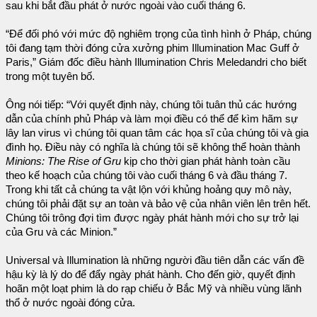
sau khi bắt đầu phát ở nước ngoài vào cuối tháng 6.
“Để đối phó với mức độ nghiêm trọng của tình hình ở Pháp, chúng
tôi đang tạm thời đóng cửa xưởng phim Illumination Mac Guff ở
Paris,” Giám đốc điều hành Illumination Chris Meledandri cho biết
trong một tuyên bố.
Ông nói tiếp: “Với quyết định này, chúng tôi tuân thủ các hướng
dẫn của chính phủ Pháp và làm mọi điều có thể để kìm hãm sự
lây lan virus vì chúng tôi quan tâm các họa sĩ của chúng tôi và gia
đình họ. Điều này có nghĩa là chúng tôi sẽ không thể hoàn thành
Minions: The Rise of Gru
kịp cho thời gian phát hành toàn cầu
theo kế hoạch của chúng tôi vào cuối tháng 6 và đầu tháng 7.
Trong khi tất cả chúng ta vật lộn với khủng hoảng quy mô này,
chúng tôi phải đặt sự an toàn và bảo vệ của nhân viên lên trên hết.
Chúng tôi trông đợi tìm được ngày phát hành mới cho sự trở lại
của Gru và các Minion.”
Universal và Illumination là những người đầu tiên dẫn các vấn đề
hậu kỳ là lý do để đẩy ngày phát hành. Cho đến giờ, quyết định
hoãn một loạt phim là do rạp chiếu ở Bắc Mỹ và nhiều vùng lãnh
thổ ở nước ngoài đóng cửa.