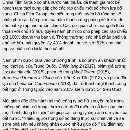
China Film Group do nhà nước hậu thuẫn, đã tham gia một kế
hoạch tạm thời cung cấp cho các rạp chiếu một số chọn lựa bổ
sung. China Film Group cho biết trong một tuyên bố rằng họ sẽ
phân phối các bản phim của năm thành công phòng vé trước đó
cho bất kỳ rạp nào muốn chiếu. Các cơ quan chức năng đã thỏa
thuận với chủ sở hữu quyền năm phim đó cho phép các rạp chiếu
giữ 100% doanh thu bán vé. Thông thường, các nhà phân phối và
chủ sở hữu bản quyền lấy 43% doanh thu vé, với 51% cho nhà
rạp và phần còn lại là thuế và phí.
Năm phim được đưa vào chương trình là bộ phim ăn khách nhất
mọi thời đại của Trung Quốc,
Chiến lang 2
(2017), phim giả tưởng
Lưu lạc địa cầu
(2019), phim cổ trang
Wolf Totem
(2015),
American Dreams in China
của Trần Khả Tân (2013), và phim độc
lập của Lebanon
Capernaum
(2018), đã trở thành một thành công
bất ngờ ở Trung Quốc vào năm 2019, kiếm được 54 triệu USD.
Một giám đốc điều hành tại một công ty sở hữu quyền một trong
những bộ phim có trong chương trình đã miêu tả nỗ lực này như
một “hành động từ thiện” để giúp các công ty điện ảnh ốm yếu của
đất nước. “Nhiều người trong số họ đang thực sự chật vật và sẽ
sớm phá sản nếu không nhận được nhiều giúp đỡ,” đại diện này