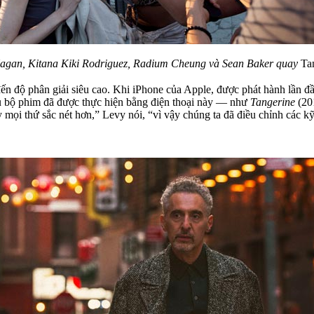
Hagan, Kitana Kiki Rodriguez, Radium Cheung và Sean Baker quay
Ta
ến độ phân giải siêu cao. Khi iPhone của Apple, được phát hành lần đ
ều bộ phim đã được thực hiện bằng điện thoại này — như
Tangerine
(20
mọi thứ sắc nét hơn,” Levy nói, “vì vậy chúng ta đã điều chỉnh các kỹ t