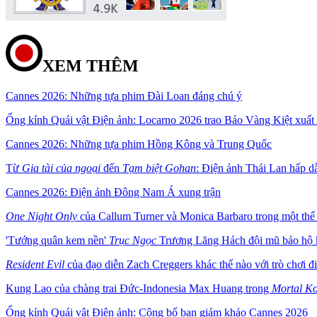
XEM THÊM
Cannes 2026: Những tựa phim Đài Loan đáng chú ý
Ống kính Quái vật Điện ảnh: Locarno 2026 trao Báo Vàng Kiệt xuất c
Cannes 2026: Những tựa phim Hồng Kông và Trung Quốc
Từ
Gia tài của ngoại
đến
Tạm biệt Gohan
: Điện ảnh Thái Lan hấp d
Cannes 2026: Điện ảnh Đông Nam Á xung trận
One Night Only
của Callum Turner và Monica Barbaro trong một thế 
'Tướng quân kem nền'
Trục Ngọc
Trương Lăng Hách đội mũ bảo hộ 
Resident Evil
của đạo diễn Zach Creggers khác thế nào với trò chơi đ
Kung Lao của chàng trai Đức-Indonesia Max Huang trong
Mortal Ko
Ống kính Quái vật Điện ảnh: Công bố ban giám khảo Cannes 2026