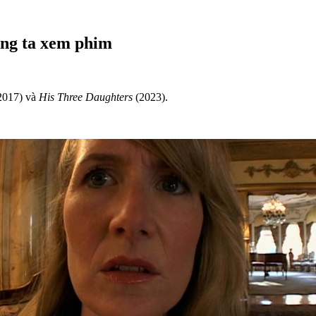
úng ta xem phim
2017) và
His Three Daughters
(2023).