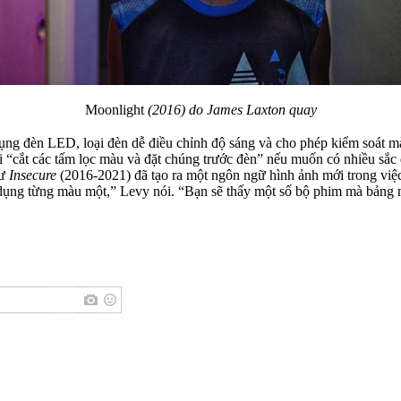
Moonlight
(2016) do James Laxton quay
g đèn LED, loại đèn dễ điều chỉnh độ sáng và cho phép kiểm soát mà
hải “cắt các tấm lọc màu và đặt chúng trước đèn” nếu muốn có nhiều sắ
hư
Insecure
(2016-2021) đã tạo ra một ngôn ngữ hình ảnh mới trong việ
sử dụng từng màu một,” Levy nói. “Bạn sẽ thấy một số bộ phim mà bảng