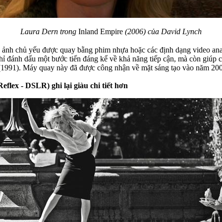
Laura Dern trong
Inland Empire
(2006) của David Lynch
ảnh chủ yếu được quay bằng phim nhựa hoặc các định dạng video ana
hỉ đánh dấu một bước tiến đáng kể về khả năng tiếp cận, mà còn giúp 
1991). Máy quay này đã được công nhận về mặt sáng tạo vào năm 20
flex - DSLR) ghi lại giàu chi tiết hơn