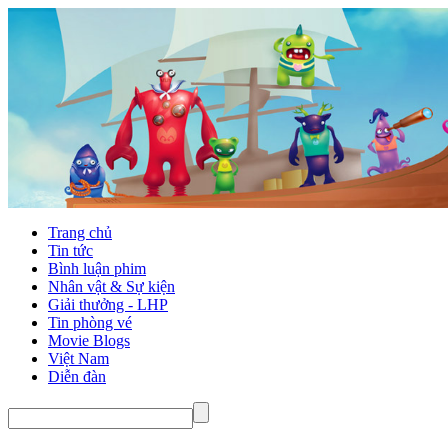
Trang chủ
Tin tức
Bình luận phim
Nhân vật & Sự kiện
Giải thưởng - LHP
Tin phòng vé
Movie Blogs
Việt Nam
Diễn đàn