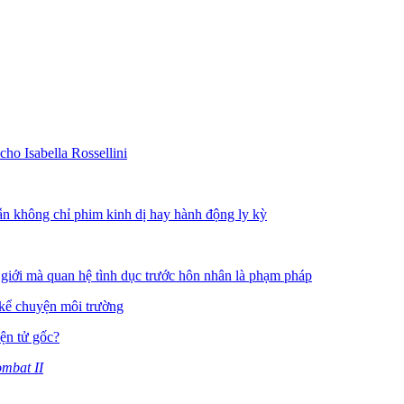
ho Isabella Rossellini
ẫn không chỉ phim kinh dị hay hành động ly kỳ
giới mà quan hệ tình dục trước hôn nhân là phạm pháp
kể chuyện môi trường
iện tử gốc?
mbat II