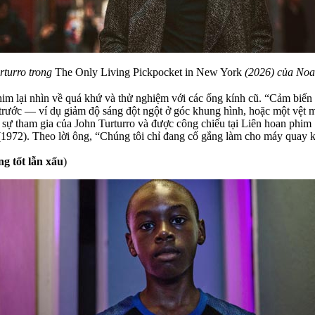
rturro trong
The Only Living Pickpocket in New York
(2026) của Noa
im lại nhìn về quá khứ và thử nghiệm với các ống kính cũ. “Cảm biến k
n trước — ví dụ giảm độ sáng đột ngột ở góc khung hình, hoặc một vệ
i sự tham gia của John Turturro và được công chiếu tại Liên hoan phi
1972). Theo lời ông, “Chúng tôi chỉ đang cố gắng làm cho máy quay 
g tốt lẫn xấu
)