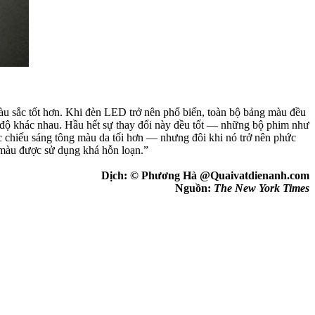
u sắc tốt hơn. Khi đèn LED trở nên phổ biến, toàn bộ bảng màu đều
c độ khác nhau. Hầu hết sự thay đổi này đều tốt — những bộ phim như
c chiếu sáng tông màu da tối hơn — nhưng đôi khi nó trở nên phức
 màu được sử dụng khá hỗn loạn.”
Dịch: © Phương Hà @Quaivatdienanh.com
Nguồn:
The New York Times