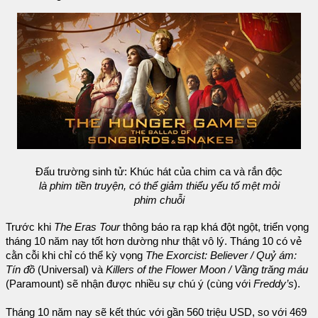
Đấu trường sinh tử: Khúc hát của chim ca và rắn độc
là phim tiền truyện, có thể giảm thiểu yếu tố mệt mỏi
phim chuỗi
Trước khi
The Eras Tour
thông báo ra rạp khá đột ngột, triển vọng
tháng 10 năm nay tốt hơn dường như thật vô lý. Tháng 10 có vẻ
cằn cỗi khi chỉ có thể kỳ vọng
The Exorcist: Believer / Quỷ ám:
Tín đồ
(Universal) và
Killers of the Flower Moon / Vầng trăng máu
(Paramount) sẽ nhận được nhiều sự chú ý (cùng với
Freddy’s
).
Tháng 10 năm nay sẽ kết thúc với gần 560 triệu USD, so với 469