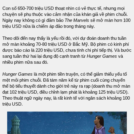
Con số 650-700 triệu USD thoạt nhìn có vẻ thực tế, nhưng mọi
chuyện sẽ phụ thuộc vào cảm nhận của khán giả về phim chuỗi.
Ngày nay không có gì đảm bảo
The Marvels
sẽ mở màn hơn 100
triệu USD nữa là chiếm áp đảo trong tháng này.
Theo dõi đến nay thấy là yếu rồi đó, với dự đoán doanh thu tuần
mở màn khoảng 70-80 triệu USD ở Bắc Mỹ. Bộ phim có kinh phí
được báo cáo là 220 triệu USD, chưa tính chi phí tiếp thị. Và bước
sang tuần thứ hai lại đụng độ cạnh tranh từ
Hunger Games
và
nhiều phim nữa sau đó.
Hunger Games
là một phim tiền truyện, có thể giảm thiểu yếu tố
mệt mỏi phim chuỗi. Đã tám năm kể từ phim cuối cùng chuyển
thể bộ tiểu thuyết dành cho giới trẻ này ra rạp (doanh thu mở màn
đạt 102 triệu USD, điều chỉnh lạm phát là khoảng 125 triệu USD).
Theo thuật ngữ ngày nay, là rất kinh tế với ngân sách khoảng 100
triệu USD.