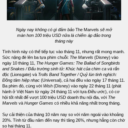
Ngày nay không có gì đảm bảo
The Marvels
sẽ mở
màn hơn 100 triệu USD nữa là chiếm áp đảo trong
tháng này
Tình hình này có thể tiếp tục vào tháng 11, nhưng rất mong manh.
Sức nặng đè lên ba tựa phim chuỗi:
The Marvels
(Disney) vào
ngày 10 tháng 11,
The Hunger Games: The Ballad of Songbirds
and Snakes / Đấu trường sinh tử: Khúc hát của chim ca và rắn
độc
(Lionsgate) và
Trolls Band Together / Quỷ lùn tinh nghịch:
Đồng tâm hiệp nhạc
(Universal), cả hai đều vào ngày 17 tháng 11.
Ba phim đó, cùng với
Wish
(Disney) vào ngày 22 tháng 11 (phát
hành ở Việt Nam từ ngày 24 tháng 11 với tựa
Điều ước
), có cơ
hội tốt nhất để vượt 100 triệu USD doanh thu nội địa, với
The
Marvels
và
Hunger Games
có nhiều khả năng nhất trong tháng.
Sự cải thiện của tháng 10 năm nay so với năm ngoái vào khoảng
20%. Tính từ đầu năm đến nay thì tăng 26%, nhưng hẵng còn chờ
so hai tháng 11.