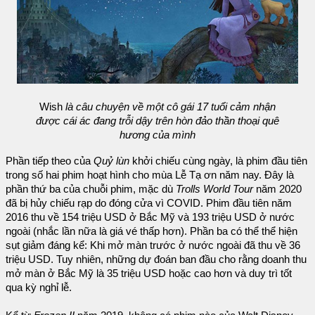
Wish
là câu chuyện về một cô gái 17 tuổi cảm nhận
được cái ác đang trỗi dậy trên hòn đảo thần thoại quê
hương của mình
Phần tiếp theo của
Quỷ lùn
khởi chiếu cùng ngày, là phim đầu tiên
trong số hai phim hoạt hình cho mùa Lễ Tạ ơn năm nay. Đây là
phần thứ ba của chuỗi phim, mặc dù
Trolls World Tour
năm 2020
đã bị hủy chiếu rạp do đóng cửa vì COVID. Phim đầu tiên năm
2016 thu về 154 triệu USD ở Bắc Mỹ và 193 triệu USD ở nước
ngoài (nhắc lần nữa là giá vé thấp hơn). Phần ba có thể thể hiện
sụt giảm đáng kể: Khi mở màn trước ở nước ngoài đã thu về 36
triệu USD. Tuy nhiên, những dự đoán ban đầu cho rằng doanh thu
mở màn ở Bắc Mỹ là 35 triệu USD hoặc cao hơn và duy trì tốt
qua kỳ nghỉ lễ.