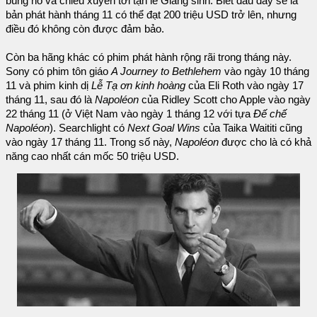
bùng nổ và chiếu xuyên tới tận lễ Giáng sinh. Biết đâu đây sẽ là
bản phát hành tháng 11 có thể đạt 200 triệu USD trở lên, nhưng
điều đó không còn được đảm bảo.
Còn ba hãng khác có phim phát hành rộng rãi trong tháng này.
Sony có phim tôn giáo
A Journey to Bethlehem
vào ngày 10 tháng
11 và phim kinh dị
Lễ Tạ ơn kinh hoàng
của Eli Roth vào ngày 17
tháng 11, sau đó là
Napoléon
của Ridley Scott cho Apple vào ngày
22 tháng 11 (ở Việt Nam vào ngày 1 tháng 12 với tựa
Đế chế
Napoléon
). Searchlight có
Next Goal Wins
của Taika Waititi cũng
vào ngày 17 tháng 11. Trong số này,
Napoléon
được cho là có khả
năng cao nhất cán mốc 50 triệu USD.