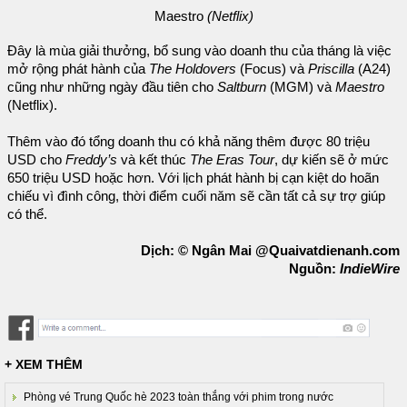
Maestro
(Netflix)
Đây là mùa giải thưởng, bổ sung vào doanh thu của tháng là việc
mở rộng phát hành của
The Holdovers
(Focus) và
Priscilla
(A24)
cũng như những ngày đầu tiên cho
Saltburn
(MGM) và
Maestro
(Netflix).
Thêm vào đó tổng doanh thu có khả năng thêm được 80 triệu
USD cho
Freddy’s
và kết thúc
The Eras Tour
, dự kiến sẽ ở mức
650 triệu USD hoặc hơn. Với lịch phát hành bị cạn kiệt do hoãn
chiếu vì đình công, thời điểm cuối năm sẽ cần tất cả sự trợ giúp
có thể.
Dịch: © Ngân Mai @Quaivatdienanh.com
Nguồn:
IndieWire
+ XEM THÊM
Phòng vé Trung Quốc hè 2023 toàn thắng với phim trong nước