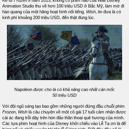
Kể từ
Frozen II
năm 2019, không có phim nào của Walt Disney
Animation Studio thu về hơn 100 triệu USD ở Bắc Mỹ, làm mờ đi
hào quang của một hãng hoạt hình nổi tiếng.
Wish
, tin đưa là có
kinh phí khoảng 200 triệu USD, đến thật đúng lúc.
Napoléon
được cho là có khả năng cao nhất cán mốc
50 triệu USD
Với đội ngũ sáng tạo bao gồm những người đứng đầu chuỗi phim
Frozen
,
Wish
là câu chuyện về một cô gái 17 tuổi cảm nhận được
cái ác đang trỗi dậy trên hòn đảo thần thoại quê hương của mình.
Các tựa phim hoạt hình của Disney khởi chiếu vào Lễ Tạ ơn là để