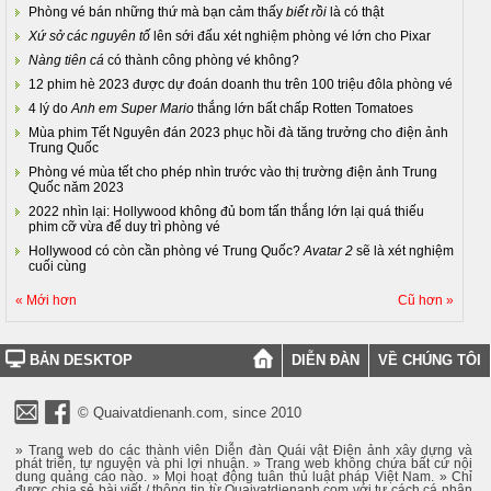
Phòng vé bán những thứ mà bạn cảm thấy
biết rồi
là có thật
Xứ sở các nguyên tố
lên sới đấu xét nghiệm phòng vé lớn cho Pixar
Nàng tiên cá
có thành công phòng vé không?
12 phim hè 2023 được dự đoán doanh thu trên 100 triệu đôla phòng vé
4 lý do
Anh em Super Mario
thắng lớn bất chấp Rotten Tomatoes
Mùa phim Tết Nguyên đán 2023 phục hồi đà tăng trưởng cho điện ảnh
Trung Quốc
Phòng vé mùa tết cho phép nhìn trước vào thị trường điện ảnh Trung
Quốc năm 2023
2022 nhìn lại: Hollywood không đủ bom tấn thắng lớn lại quá thiếu
phim cỡ vừa để duy trì phòng vé
Hollywood có còn cần phòng vé Trung Quốc?
Avatar 2
sẽ là xét nghiệm
cuối cùng
« Mới hơn
Cũ hơn »
BẢN DESKTOP
DIỄN ĐÀN
VỀ CHÚNG TÔI
© Quaivatdienanh.com, since 2010
» Trang web do các thành viên Diễn đàn Quái vật Điện ảnh xây dựng và
phát triển, tự nguyện và phi lợi nhuận. » Trang web không chứa bất cứ nội
dung quảng cáo nào. » Mọi hoạt động tuân thủ luật pháp Việt Nam. » Chỉ
được chia sẻ bài viết / thông tin từ Quaivatdienanh.com với tư cách cá nhân