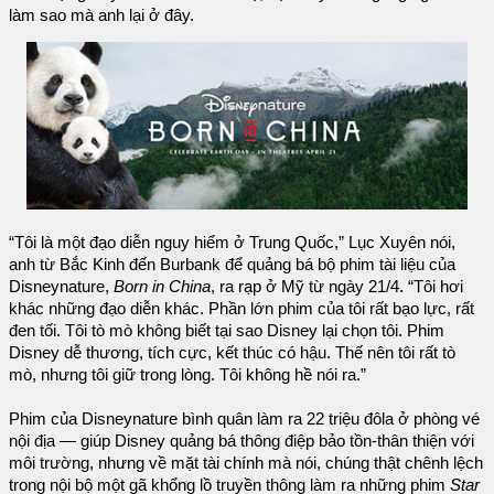
làm sao mà anh lại ở đây.
“Tôi là một đạo diễn nguy hiểm ở Trung Quốc,” Lục Xuyên nói,
anh từ Bắc Kinh đến Burbank để quảng bá bộ phim tài liệu của
Disneynature,
Born in China
, ra rạp ở Mỹ từ ngày 21/4. “Tôi hơi
khác những đạo diễn khác. Phần lớn phim của tôi rất bạo lực, rất
đen tối. Tôi tò mò không biết tại sao Disney lại chọn tôi. Phim
Disney dễ thương, tích cực, kết thúc có hậu. Thế nên tôi rất tò
mò, nhưng tôi giữ trong lòng. Tôi không hề nói ra.”
Phim của Disneynature bình quân làm ra 22 triệu đôla ở phòng vé
nội địa — giúp Disney quảng bá thông điệp bảo tồn-thân thiện với
môi trường, nhưng về mặt tài chính mà nói, chúng thật chênh lệch
trong nội bộ một gã khổng lồ truyền thông làm ra những phim
Star