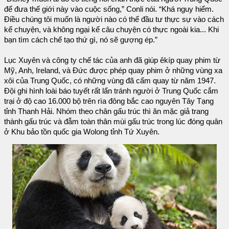
để đưa thế giới này vào cuộc sống,” Conli nói. “Khá nguy hiểm.
Điều chúng tôi muốn là người nào có thể đầu tư thực sự vào cách
kể chuyện, và không ngại kể câu chuyện có thực ngoài kia... Khi
bạn tìm cách chế tạo thứ gì, nó sẽ gượng ép.”
Lục Xuyên và công ty chế tác của anh đã giúp êkíp quay phim từ
Mỹ, Anh, Ireland, và Đức được phép quay phim ở những vùng xa
xôi của Trung Quốc, có những vùng đã cấm quay từ năm 1947.
Đội ghi hình loài báo tuyết rất lẩn tránh người ở Trung Quốc cắm
trại ở độ cao 16.000 bộ trên rìa đông bắc cao nguyên Tây Tạng
tỉnh Thanh Hải. Nhóm theo chân gấu trúc thì ăn mặc giả trang
thành gấu trúc và đẫm toàn thân mùi gấu trúc trong lúc đóng quân
ở Khu bảo tồn quốc gia Wolong tỉnh Tứ Xuyên.