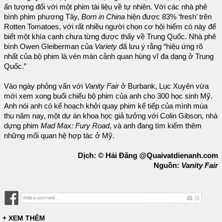
ấn tượng đối với một phim tài liệu về tự nhiên. Với các nhà phê
bình phim phương Tây,
Born in China
hiện được 83% ‘fresh’ trên
Rotten Tomatoes, với rất nhiều người chọn cơ hội hiếm có này để
biết một khía cạnh chưa từng được thấy về Trung Quốc. Nhà phê
bình Owen Gleiberman của
Variety
đã lưu ý rằng “hiệu ứng rõ
nhất của bộ phim là vén màn cảnh quan hùng vĩ đa dạng ở Trung
Quốc.”
Vào ngày phỏng vấn với
Vanity Fair
ở Burbank, Lục Xuyên vừa
mới xem xong buổi chiếu bộ phim của anh cho 300 học sinh Mỹ.
Anh nói anh có kế hoạch khởi quay phim kế tiếp của mình mùa
thu năm nay, một dự án khoa học giả tưởng với Colin Gibson, nhà
dựng phim
Mad Max: Fury Road
, và anh đang tìm kiếm thêm
những mối quan hệ hợp tác ở Mỹ.
Dịch: © Hải Đăng @Quaivatdienanh.com
Nguồn:
Vanity Fair
+ XEM THÊM