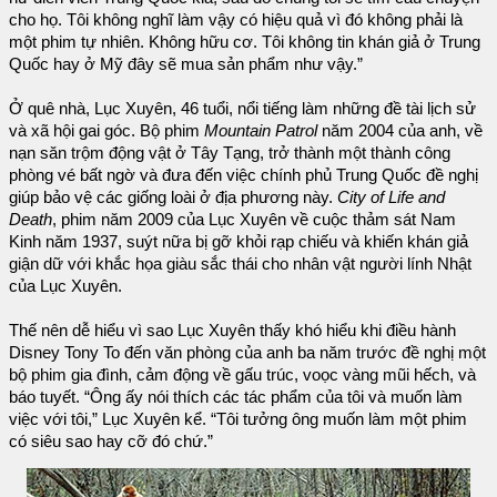
cho họ. Tôi không nghĩ làm vậy có hiệu quả vì đó không phải là
một phim tự nhiên. Không hữu cơ. Tôi không tin khán giả ở Trung
Quốc hay ở Mỹ đây sẽ mua sản phẩm như vậy.”
Ở quê nhà, Lục Xuyên, 46 tuổi, nổi tiếng làm những đề tài lịch sử
và xã hội gai góc. Bộ phim
Mountain Patrol
năm 2004 của anh, về
nạn săn trộm động vật ở Tây Tạng, trở thành một thành công
phòng vé bất ngờ và đưa đến việc chính phủ Trung Quốc đề nghị
giúp bảo vệ các giống loài ở địa phương này.
City of Life and
Death
, phim năm 2009 của Lục Xuyên về cuộc thảm sát Nam
Kinh năm 1937, suýt nữa bị gỡ khỏi rạp chiếu và khiến khán giả
giận dữ với khắc họa giàu sắc thái cho nhân vật người lính Nhật
của Lục Xuyên.
Thế nên dễ hiểu vì sao Lục Xuyên thấy khó hiểu khi điều hành
Disney Tony To đến văn phòng của anh ba năm trước đề nghị một
bộ phim gia đình, cảm động về gấu trúc, voọc vàng mũi hếch, và
báo tuyết. “Ông ấy nói thích các tác phẩm của tôi và muốn làm
việc với tôi,” Lục Xuyên kể. “Tôi tưởng ông muốn làm một phim
có siêu sao hay cỡ đó chứ.”