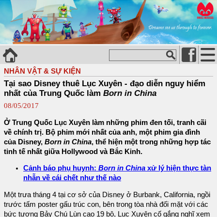
NHÂN VẬT & SỰ KIỆN
Tại sao Disney thuê Lục Xuyên - đạo diễn nguy hiểm
nhất của Trung Quốc làm
Born in China
08/05/2017
Ở Trung Quốc Lục Xuyên làm những phim đen tối, tranh cãi
về chính trị. Bộ phim mới nhất của anh, một phim gia đình
của Disney,
Born in China
, thể hiện một trong những hợp tác
tinh tế nhất giữa Hollywood và Bắc Kinh.
Cảnh báo phụ huynh:
Born in China
xử lý hiện thực tàn
nhẫn về cái chết như thế nào
Một trưa tháng 4 tại cơ sở của Disney ở Burbank, California, ngồi
trước tấm poster gấu trúc con, bên trong tòa nhà đối mặt với các
bức tượng Bảy Chú Lùn cao 19 bộ, Lục Xuyên cố gắng nghĩ xem