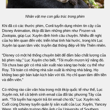
Nhân vật mẹ con gấu trúc trong phim
Khi đã có các thước phim, Conli tuyển dụng nhóm tin cậy của
Disney Animation, êkíp đã làm những phim như
Frozen
và
Zootopia
, giúp Lục Xuyên định hình câu chuyện. Nhiều đề nghị
của họ liên quan đến việc triển khai tính hài hước, trong khi Lục
Xuyên lại quan tâm việc truyền đạt thông điệp về Mẹ Thiên nhiên.
“Disney có một hệ thống chuyên biệt để đảm bảo chất lượng của
bộ phim này,” Lục Xuyên cho biết. “Tôi muốn mượn kỹ năng đó.
Tôi chưa bao giờ có nhà sản xuất nào sáng tạo hoặc cụ thể như
Roy. Tôi toàn có những nhà sản xuất là những nhà băng. Họ
không bao giờ bàn luận kịch bản với tôi. Họ chỉ quan tâm đến tiền
và diễn viên.”
Có những rào cản văn hóa trong một êkíp quốc tế như thế, Lục
Xuyên nói, kể cả bệnh sính email của đối tác phương Tây của
anh. “Tôi tuyển hai người trả lời email cho tôi,” Lục Xuyên nói.
Cuối cùng Disney tuyển quản lý sản xuất của Lục Xuyên, Yancey
Wang, tốt nghiệp trường điện ảnh của University of Southern