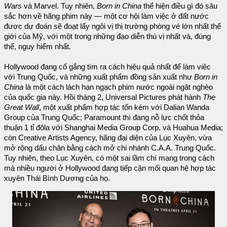
Wars
và Marvel. Tuy nhiên,
Born in China
thể hiện điều gì đó sâu
sắc hơn về hãng phim này — một cơ hội làm việc ở đất nước
được dự đoán sẽ đoạt lấy ngôi vị thị trường phòng vé lớn nhất thế
giới của Mỹ, với một trong những đạo diễn thú vị nhất và, đúng
thế, nguy hiểm nhất.
Hollywood đang cố gắng tìm ra cách hiệu quả nhất để làm việc
với Trung Quốc, và những xuất phẩm đồng sản xuất như
Born in
China
là một cách lách hạn ngạch phim nước ngoài ngặt nghèo
của quốc gia này. Hồi tháng 2, Universal Pictures phát hành
The
Great Wall
, một xuất phẩm hợp tác tốn kém với Dalian Wanda
Group của Trung Quốc; Paramount thì đang nỗ lực chốt thỏa
thuận 1 tỉ đôla với Shanghai Media Group Corp. và Huahua Media;
còn Creative Artists Agency, hãng đại diện của Lục Xuyên, vừa
mở rộng dấu chân bằng cách mở chi nhánh C.A.A. Trung Quốc.
Tuy nhiên, theo Lục Xuyên, có một sai lầm chí mạng trong cách
mà nhiều người ở Hollywood đang tiếp cận mối quan hệ hợp tác
xuyên Thái Bình Dương của họ.