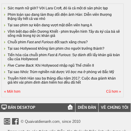
Sức mạnh nữ giới? Với Lara Croft, đó là cả một di sản phức tạp
Phim toàn sao đang làm thay đổi điện ảnh Hàn: Diễn viên thượng
thặng lấy hết cả vai nhỏ
Tại sao phim sự kiện đang vượt mặt diễn viên hạng A
Vĩnh biệt đạo diễn Dương Khiết - phim truyền hình
Tây du ký
của bà sẽ
sống mãi trong ký ức khán giả
Chuỗi phim
Fast and Furious
đốt sạch xăng chưa?
Tại sao Hollywood không làm phim cho người trưởng thành?
Tiến hóa của chuỗi phim
Fast & Furious
: Sự đánh đổi lấy khán giả toàn
cầu của Hollywood
Five Came Back
: Khi Hollywood nhập ngũ Thế chiến II
Tại sao
Nhóc Trùm
nghiền nát được
Vỏ bọc ma
ở phòng vé Bắc Mỹ
Truyền hình Hàn sau ba tháng đầu năm 2017: Cuộc đua giành khán
giả khi vài phim đình đám hiếm hoi đều đã hết
« Mới hơn
Cũ hơn »
BẢN DESKTOP
DIỄN ĐÀN
VỀ CHÚNG TÔI
© Quaivatdienanh.com, since 2010