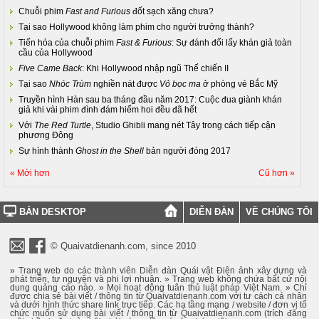
Chuỗi phim
Fast and Furious
đốt sạch xăng chưa?
Tại sao Hollywood không làm phim cho người trưởng thành?
Tiến hóa của chuỗi phim
Fast & Furious
: Sự đánh đổi lấy khán giả toàn
cầu của Hollywood
Five Came Back
: Khi Hollywood nhập ngũ Thế chiến II
Tại sao
Nhóc Trùm
nghiền nát được
Vỏ bọc ma
ở phòng vé Bắc Mỹ
Truyền hình Hàn sau ba tháng đầu năm 2017: Cuộc đua giành khán
giả khi vài phim đình đám hiếm hoi đều đã hết
Với
The Red Turtle
, Studio Ghibli mang nét Tây trong cách tiếp cận
phương Đông
Sự hình thành
Ghost in the Shell
bản người đóng 2017
« Mới hơn
Cũ hơn »
BẢN DESKTOP
DIỄN ĐÀN
VỀ CHÚNG TÔI
© Quaivatdienanh.com, since 2010
» Trang web do các thành viên Diễn đàn Quái vật Điện ảnh xây dựng và
phát triển, tự nguyện và phi lợi nhuận. » Trang web không chứa bất cứ nội
dung quảng cáo nào. » Mọi hoạt động tuân thủ luật pháp Việt Nam. » Chỉ
được chia sẻ bài viết / thông tin từ Quaivatdienanh.com với tư cách cá nhân
và dưới hình thức share link trực tiếp. Các hạ tầng mạng / website / đơn vị tổ
chức muốn sử dụng bài viết / thông tin từ Quaivatdienanh.com (trích đăng