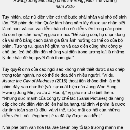
Hwang Jung Min đóng pháp sư trong phim
The Wailing
năm 2016
Tuy nhiên, các nữ diễn viên có thể buộc phải nhận vai nhỏ để sinh
tồn. “Số phim do Hàn Quốc làm hàng năm lấy được sự nhận biết
là có hạn, và các vai diễn chào cho nữ diễn viên trong các phim
đó còn hạn chế hơn,” vị giáo sư nói. “Để sống còn, họ chọn đóng
cả vai nhỏ bằng cách đánh giá tầm ảnh hưởng có thể có của bộ
phim. Tương tự, quan hệ giữa họ và đạo diễn cũng như công ty
chế tác, [có thể dẫn đến những vai diễn trong tương lai] là những
lý do khác để họ quyết định tham gia.”
Tuy quyết định của các ngôi sao không nhất thiết được sao chép
trong toàn ngành, nó có thể đe dọa đến nhiều người. “Ví dụ,
Asura: the City of Madness
(2016) thoạt tiên không định là một
phim đầy sao như thế (với sự xuất hiện của Jung Woo Sung,
Hwang Jung Min, và Ju Ji Hoon),” vị giáo sư cho biết thêm.
“Nhưng sức mạnh của công ty chế tác (Sanai Pictures) đã nâng
cấp cho các diễn viên đó lên hai ba hạng, tái định vị phim là được
dự tính toàn sao từ đầu, và vì thế, tước mất cơ hội của những
diễn viên ít nổi tiếng hơn [lẽ ra đã lấy được vai diễn].”
Nhà phê bình văn hóa Ha Jae Geun bày tỏ lập trường mạnh mẽ