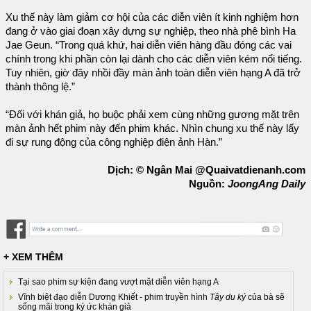
Xu thế này làm giảm cơ hội của các diễn viên ít kinh nghiệm hơn
đang ở vào giai đoạn xây dựng sự nghiệp, theo nhà phê bình Ha
Jae Geun. “Trong quá khứ, hai diễn viên hàng đầu đóng các vai
chính trong khi phần còn lại dành cho các diễn viên kém nổi tiếng.
Tuy nhiên, giờ đây nhồi đầy màn ảnh toàn diễn viên hạng A đã trở
thành thông lệ.”
“Đối với khán giả, họ buộc phải xem cùng những gương mặt trên
màn ảnh hết phim này đến phim khác. Nhìn chung xu thế này lấy
đi sự rung động của công nghiệp điện ảnh Hàn.”
Dịch: © Ngân Mai @Quaivatdienanh.com
Nguồn:
JoongAng Daily
+ XEM THÊM
Tại sao phim sự kiện đang vượt mặt diễn viên hạng A
Vĩnh biệt đạo diễn Dương Khiết - phim truyền hình
Tây du ký
của bà sẽ
sống mãi trong ký ức khán giả