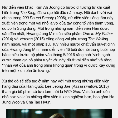
Nữ diễn viên khác, Kim Ah Joong có bước đi tương tự khi xuất
hiện trong
The King
, đã ra rạp hồi đầu năm nay. Nổi danh với vai
chính trong
200 Pound Beauty
(2006), nữ diễn viên tiếng tăm này
xuất hiện trong một vai nhỏ là vợ của tay công tố viên tham vọng,
do Jo In Sung đóng. Một trong những nam diễn viên Hàn được
săn đón nhất, Hwang Jung Min của siêu phẩm
Ode to My Father
(2014) và
Veteran
(2015) cũng đóng vai phụ trong
The Wailing
năm ngoái, vai một pháp sư. Tuy nhiều người chất vấn quyết định
của Hwang Jung Min, nam diễn viên 46 tuổi đời nói trong buổi họp
báo chiếu trước bộ phim vào tháng 5/2016 rằng nah “vinh hạnh
được tham gia bộ phim tuyệt vời này dù ở vai diễn nào” và rằng
“nhân vật của anh trong phim không quan trọng vì được xây dựng
trên một kịch bản ấn tượng.”
Xu thế đó sẽ tiếp tục ở năm nay với một trong những diễn viên
hàng đầu của Hàn Quốc Lee Jeong Jae (
Assassination
, 2015)
tham gia bộ phim có tựa tạm thời là
With God
. Vai của anh còn
nhỏ hơn vai của những diễn viên ít kinh nghiệm hơn, bao gồm Ha
Jung Woo và Cha Tae Hyun.