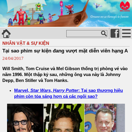
NHÂN VẬT & SỰ KIỆN
Tại sao phim sự kiện đang vượt mặt diễn viên hạng A
24/04/2017
Will Smith, Tom Cruise và Mel Gibson thống trị phòng vé vào
năm 1996. Một thập kỷ sau, những ông vua này là Johnny
Depp, Ben Stiller và Tom Hanks.
Marvel,
Star Wars
,
Harry Potter
: Tại sao thương hiệu
phim còn tỏa sáng hơn cả các ngôi sao?