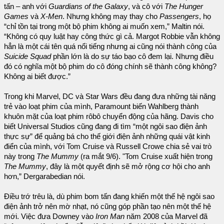
tấn – anh với
Guardians of the Galaxy
, và cô với
The Hunger
Games
và
X-Men
. Nhưng không may thay cho
Passengers
, họ
“chỉ tồn tại trong một bộ phim không ai muốn xem,” Maltin nói.
“Không có quy luật hay công thức gì cả. Margot Robbie vẫn không
hẳn là một cái tên quá nổi tiếng nhưng ai cũng nói thành công của
Suicide Squad
phần lớn là do sự táo bạo cô đem lại. Nhưng điều
đó có nghĩa một bộ phim do cô đóng chính sẽ thành công không?
Không ai biết được.”
Trong khi Marvel, DC và Star Wars đều đang đưa những tài năng
trẻ vào loạt phim của mình, Paramount biến Wahlberg thành
khuôn mặt của loạt phim rôbô chuyển động của hãng. Davis cho
biết Universal Studios cũng đang đi tìm “một ngôi sao điện ảnh
thực sự” để quảng bá cho thế giới điện ảnh những quái vật kinh
điển của mình, với Tom Cruise và Russell Crowe chia sẻ vai trò
này trong
The Mummy
(ra mắt 9/6). "Tom Cruise xuất hiện trong
The Mummy
, đây là một quyết định sẽ mở rộng cơ hội cho anh
hơn,” Dergarabedian nói.
Điều trớ trêu là, dù phim bom tấn đang khiến một thế hệ ngôi sao
điện ảnh trở nên mờ nhạt, nó cũng góp phần tạo nên một thế hệ
mới. Việc đưa Downey vào
Iron Man
năm 2008 của Marvel đã