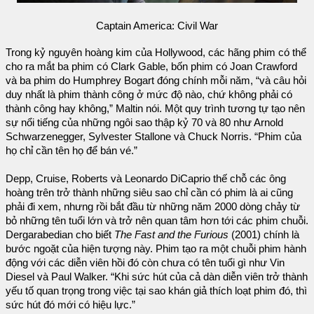
Captain America: Civil War
Trong kỷ nguyên hoàng kim của Hollywood, các hãng phim có thể
cho ra mắt ba phim có Clark Gable, bốn phim có Joan Crawford
và ba phim do Humphrey Bogart đóng chính mỗi năm, “và câu hỏi
duy nhất là phim thành công ở mức độ nào, chứ không phải có
thành công hay không,” Maltin nói. Một quy trình tương tự tạo nên
sự nổi tiếng của những ngôi sao thập kỷ 70 và 80 như Arnold
Schwarzenegger, Sylvester Stallone và Chuck Norris. “Phim của
họ chỉ cần tên họ để bán vé.”
Depp, Cruise, Roberts và Leonardo DiCaprio thế chỗ các ông
hoàng trên trở thành những siêu sao chỉ cần có phim là ai cũng
phải đi xem, nhưng rồi bắt đầu từ những năm 2000 dòng chảy từ
bỏ những tên tuổi lớn và trở nên quan tâm hơn tới các phim chuỗi.
Dergarabedian cho biết
The Fast and the Furious
(2001) chính là
bước ngoặt của hiện tượng này. Phim tạo ra một chuỗi phim hành
động với các diễn viên hồi đó còn chưa có tên tuổi gì như Vin
Diesel và Paul Walker. “Khi sức hút của cả dàn diễn viên trở thành
yếu tố quan trọng trong việc tại sao khán giả thích loạt phim đó, thì
sức hút đó mới có hiệu lực.”