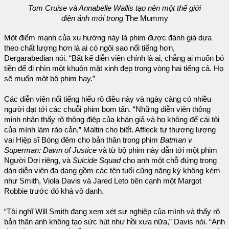
Tom Cruise và Annabelle Wallis tạo nên một thế giới
điện ảnh mới trong
The Mummy
Một điểm mạnh của xu hướng này là phim được đánh giá dựa
theo chất lượng hơn là ai có ngôi sao nổi tiếng hơn,
Dergarabedian nói. “Bất kể diễn viên chính là ai, chẳng ai muốn bỏ
tiền để đi nhìn một khuôn mặt xinh đẹp trong vòng hai tiếng cả. Họ
sẽ muốn một bộ phim hay.”
Các diễn viên nổi tiếng hiểu rõ điều này và ngày càng có nhiều
người dạt tới các chuỗi phim bom tấn. “Những diễn viên thông
minh nhận thấy rõ thông điệp của khán giả và họ không để cái tôi
của mình làm rào cản,” Maltin cho biết. Affleck tự thương lượng
vai Hiệp sĩ Bóng đêm cho bản thân trong phim
Batman v
Superman: Dawn of Justice
và từ bộ phim này dẫn tới một phim
Người Dơi riêng, và
Suicide Squad
cho anh một chỗ đứng trong
dàn diễn viên đa dạng gồm các tên tuổi cũng nặng ký không kém
như Smith, Viola Davis và Jared Leto bên cạnh một Margot
Robbie trước đó khá vô danh.
“Tôi nghĩ Will Smith đang xem xét sự nghiệp của mình và thấy rõ
bản thân anh không tạo sức hút như hồi xưa nữa,” Davis nói. “Anh