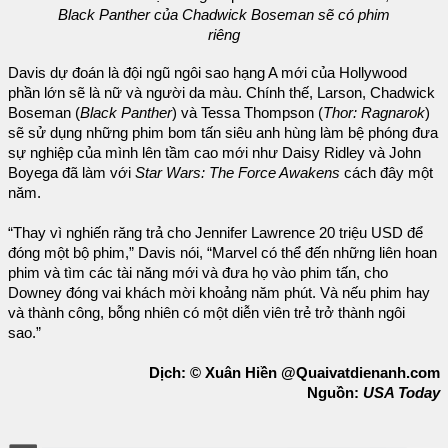
Black Panther của Chadwick Boseman sẽ có phim
riêng
Davis dự đoán là đội ngũ ngôi sao hạng A mới của Hollywood
phần lớn sẽ là nữ và người da màu. Chính thế, Larson, Chadwick
Boseman (
Black Panther
) và Tessa Thompson (
Thor: Ragnarok
)
sẽ sử dụng những phim bom tấn siêu anh hùng làm bệ phóng đưa
sự nghiệp của mình lên tầm cao mới như Daisy Ridley và John
Boyega đã làm với
Star Wars: The Force Awakens
cách đây một
năm.
“Thay vì nghiến răng trả cho Jennifer Lawrence 20 triệu USD để
đóng một bộ phim,” Davis nói, “Marvel có thể đến những liên hoan
phim và tìm các tài năng mới và đưa họ vào phim tấn, cho
Downey đóng vai khách mời khoảng năm phút. Và nếu phim hay
và thành công, bỗng nhiên có một diễn viên trẻ trở thành ngôi
sao.”
Dịch: © Xuân Hiền @Quaivatdienanh.com
Nguồn:
USA Today