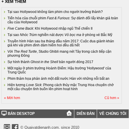
+ XEM THÊM
Tại sao Hollywood không làm phim cho người trưởng thành?
Tiến hóa của chuỗi phim
Fast & Furious
: Sự đánh đổi lấy khán giả toàn
cầu của Hollywood
Five Came Back
: Khi Hollywood nhập ngũ Thế chiến II
Tại sao
Nhóc Trùm
nghiền nát được
Vỏ bọc ma
ở phòng vé Bắc Mỹ
Truyền hình Hàn sau ba tháng đầu năm 2017: Cuộc đua giành khán
giả khi vài phim đình đám hiếm hoi đều đã hết
Với
The Red Turtle
, Studio Ghibli mang nét Tây trong cách tiếp cận
phương Đông
Sự hình thành
Ghost in the Shell
bản người đóng 2017
Một ngày ở phim trường Hoành Điếm: Hậu trường 'Hollywood' của
Trung Quốc
Phim thảm họa phản ánh một đất nước Hàn với những nỗi bất an
Hiện tượng
Love Sick
: Phong cách thủy mặc Trung Hoa chuyên chở
một câu chuyện tình buồn lên phim hoạt hình
« Mới hơn
Cũ hơn »
BẢN DESKTOP
DIỄN ĐÀN
VỀ CHÚNG TÔI
© Quaivatdienanh.com, since 2010