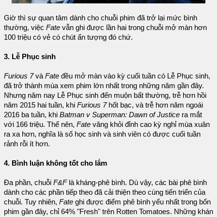
Giờ thì sự quan tâm dành cho chuỗi phim đã trở lại mức bình
thường, việc
Fate
vẫn ghi được lần hai trong chuỗi mở màn hơn
100 triệu có vẻ có chút ấn tượng đó chứ.
3. Lễ Phục sinh
Furious 7
và
Fate
đều mở màn vào kỳ cuối tuần có Lễ Phục sinh,
đã trở thành mùa xem phim lớn nhất trong những năm gần đây.
Nhưng năm nay Lễ Phục sinh đến muộn bất thường, trễ hơn hồi
năm 2015 hai tuần, khi
Furious 7
hốt bạc, và trễ hơn năm ngoái
2016 ba tuần, khi
Batman v Superman: Dawn of Justice
ra mắt
với 166 triệu. Thế nên,
Fate
văng khỏi đỉnh cao kỳ nghỉ mùa xuân
ra xa hơn, nghĩa là số học sinh và sinh viên có được cuối tuần
rảnh rỗi ít hơn.
4. Bình luận không tốt cho lắm
Đa phần, chuỗi
F&F
là kháng-phê bình. Dù vậy, các bài phê bình
dành cho các phần tiếp theo đã cải thiện theo cùng tiến triển của
chuỗi. Tuy nhiên,
Fate
ghi được điểm phê bình yếu nhất trong bốn
phim gần đây, chỉ 64% "Fresh" trên Rotten Tomatoes. Những khán