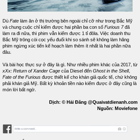
Dù
Fate
làm ăn ở thị trường bên ngoài chỉ cỡ như trong Bắc Mỹ
và chung cuộc chỉ kiếm được hai phần ba con số
Furious 7
đã
làm ra đi nữa, thì phim vẫn kiếm được 1 tỉ đôla. Việc doanh thu
Bắc Mỹ trông còi cọc yếu đuối khi so sánh sẽ không làm hãng
phim ngừng xúc tiến kế hoạch làm thêm ít nhất là hai phần nữa
đâu.
Và bài học thực sự ở đây là gì. Như nhiều phim khác của 2017, từ
xXx: Return of Xander Cage
của Diesel đến
Ghost in the Shell
,
Fate of the Furious
được thiết kế cho khán giả quốc tế, chứ không
phải khán giả Mỹ. Bất kỳ khoản tiền nào kiếm được ở đây cũng là
món lời bất ngờ.
Dịch: © Hải Đăng @Quaivatdienanh.com
Nguồn: Moviefone