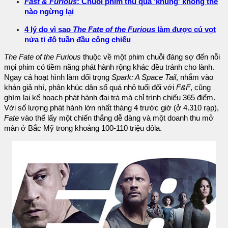
Fast & Furious
: Chuỗi phim thu quá 'khủng' không thể
nào ngừng lại
4 lý do vì sao
The Fate of the Furious
làm được cú vọt
nửa tỉ đô tuần đầu công chiếu
The Fate of the Furious
thuộc về một phim chuỗi đáng sợ đến nỗi
mọi phim có tiềm năng phát hành rộng khác đều tránh cho lành.
Ngay cả hoạt hình làm đối trọng
Spark: A Space Tail
, nhắm vào
khán giả nhí, phân khúc dân số quá nhỏ tuổi đối với
F&F
, cũng
ghìm lại kế hoạch phát hành đại trà mà chỉ trình chiếu 365 điểm.
Với số lượng phát hành lớn nhất tháng 4 trước giờ (ở 4.310 rạp),
Fate
vào thế lấy một chiến thắng dễ dàng và một doanh thu mở
màn ở Bắc Mỹ trong khoảng 100-110 triệu đôla.