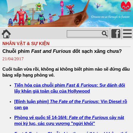
NHÂN VẬT & SỰ KIỆN
Chuỗi phim
Fast and Furious
đốt sạch xăng chưa?
21/04/2017
Cuối tuần vừa rồi, không ai không biết phim nào sẽ đứng đầu
bảng xếp hạng phòng vé.
Tiến hóa của chuỗi phim
Fast & Furious
: Sự đánh đổi
lấy khán giả toàn cầu của Hollywood
[Bình luận phim]
The Fate of the Furious
: Vin Diesel rồ
cạn ga
Phòng vé quốc tế 14-16/4:
Fate of the Furious
cày nát
mọi kỷ lục, các cựu vương "ngửi khói"