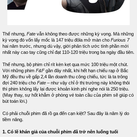
Thế nhưng,
Fate
vẫn không theo được những kỳ vọng. Mà những
kỳ vọng đó vốn lấy mốc là 147 triệu đôla mở màn cho
Furious 7
hai năm trước, nhưng dù vậy, giới phân tích ước tính phần mới
nhất này cao tay cũng chỉ đạt 110-120 triệu trong ba ngày đầu tiên.
Thế nhưng, bộ phim chỉ rít kèn kẹt qua mức 100 triệu một chút.
Với những phim
F&F
gần đây nhất, khi hết hạn chiếu rạp ở Bắc
Mỹ đều thu về gấp 2,4 lần doanh thu công chiếu, tức là ta trông
đợi 240 triệu cho
Fate
– như vậy chỉ ở thị trường này không thôi
thì phim không lấy lại được khoản kinh phí nghe nói là 250 triệu.
(May thay, sự hốt khẳm ở phòng vé toàn cầu của phim sẽ giúp có
bút toán lời.)
Có phải chuỗi phim đã rồ ga đến cạn kiệt? Sau đây là năm lý do
tiềm năng.
1. Có lẽ khán giả của chuỗi phim đã trở nên luống tuổi