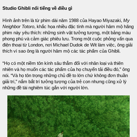
Studio Ghibli nổi tiếng về điều gì
Hình ảnh trên là từ phim dài năm 1988 của Hayao Miyazaki,
My
Neighbor Totoro
, khắc họa nhiều đặc tính mà người hâm mộ hãng
phim này yêu thích: những sinh vật tưởng tượng, một bảng màu
phong phú và cảm giác phiêu lưu. Trong một cuộc phỏng vấn qua
điện thoại từ London, nơi Michael Dudok de Wit làm việc, ông giải
thích vì sao ông là người hâm mộ các tác phẩm của Ghibli.
“Họ có một niềm tôn kính sâu thẳm đối với nhân loại và thiên
nhiên và họ muốn các tác phẩm của họ chuyển tải điều đó,” ông
nói. “Và họ tôn trọng những chủ đề to lớn chứ không đơn thuần
giải trí,” nắm bắt trí tưởng tượng của trẻ con nhưng cũng xử lý
những đề tài nghiêm túc gắn với người lớn.