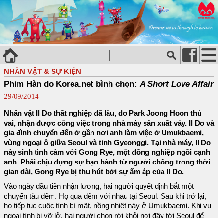
NHÂN VẬT & SỰ KIỆN
Phim Hàn do Korea.net bình chọn:
A Short Love Affair
29/09/2014
Nhân vật Il Do thất nghiệp đã lâu, do Park Joong Hoon thủ
vai, nhận được công việc trong nhà máy sản xuất váy. Il Do và
gia đình chuyển đến ở gần nơi anh làm việc ở Umukbaemi,
vùng ngoại ô giữa Seoul và tỉnh Gyeonggi. Tại nhà máy, Il Do
nảy sinh tình cảm với Gong Rye, một đồng nghiệp ngồi cạnh
anh. Phải chịu đựng sự bạo hành từ người chồng trong thời
gian dài, Gong Rye bị thu hút bởi sự ấm áp của Il Do.
Vào ngày đầu tiên nhận lương, hai người quyết định bắt một
chuyến tàu đêm. Họ qua đêm với nhau tại Seoul. Sau khi trở lại,
họ tiếp tục cuộc tình bí mật, nồng nhiệt này ở Umukbaemi. Khi vụ
ngoại tình bị vỡ lở, hai người chọn rời khỏi nơi đây tới Seoul để