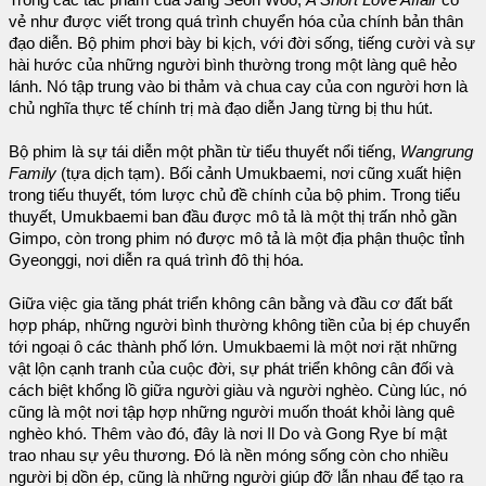
vẻ như được viết trong quá trình chuyển hóa của chính bản thân
đạo diễn. Bộ phim phơi bày bi kịch, với đời sống, tiếng cười và sự
hài hước của những người bình thường trong một làng quê hẻo
lánh. Nó tập trung vào bi thảm và chua cay của con người hơn là
chủ nghĩa thực tế chính trị mà đạo diễn Jang từng bị thu hút.
Bộ phim là sự tái diễn một phần từ tiểu thuyết nổi tiếng,
Wangrung
Family
(tựa dịch tạm). Bối cảnh Umukbaemi, nơi cũng xuất hiện
trong tiếu thuyết, tóm lược chủ đề chính của bộ phim. Trong tiểu
thuyết, Umukbaemi ban đầu được mô tả là một thị trấn nhỏ gần
Gimpo, còn trong phim nó được mô tả là một địa phận thuộc tỉnh
Gyeonggi, nơi diễn ra quá trình đô thị hóa.
Giữa việc gia tăng phát triển không cân bằng và đầu cơ đất bất
hợp pháp, những người bình thường không tiền của bị ép chuyển
tới ngoại ô các thành phố lớn. Umukbaemi là một nơi rặt những
vật lộn cạnh tranh của cuộc đời, sự phát triển không cân đối và
cách biệt khổng lồ giữa người giàu và người nghèo. Cùng lúc, nó
cũng là một nơi tập hợp những người muốn thoát khỏi làng quê
nghèo khó. Thêm vào đó, đây là nơi Il Do và Gong Rye bí mật
trao nhau sự yêu thương. Đó là nền móng sống còn cho nhiều
người bị dồn ép, cũng là những người giúp đỡ lẫn nhau để tạo ra