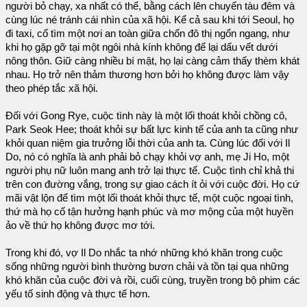
người bỏ chạy, xa nhất có thể, bằng cách lên chuyến tàu đêm và
cùng lúc né tránh cái nhìn của xã hội. Kể cả sau khi tới Seoul, họ
đi taxi, cố tìm một nơi an toàn giữa chốn đô thị ngổn ngang, như
khi họ gặp gỡ tại một ngôi nhà kính không để lại dấu vết dưới
nông thôn. Giữ càng nhiều bí mật, họ lại càng cảm thấy thèm khát
nhau. Họ trở nên thảm thương hơn bởi họ không được làm vậy
theo phép tắc xã hội.
Đối với Gong Rye, cuộc tình này là một lối thoát khỏi chồng cô,
Park Seok Hee; thoát khỏi sự bất lực kinh tế của anh ta cũng như
khỏi quan niệm gia trưởng lỗi thời của anh ta. Cùng lúc đối với Il
Do, nó có nghĩa là anh phải bỏ chạy khỏi vợ anh, mẹ Ji Ho, một
người phụ nữ luôn mang anh trở lại thực tế. Cuộc tình chỉ khả thi
trên con đường vắng, trong sự giao cách ít ỏi với cuộc đời. Họ cứ
mãi vật lộn để tìm một lối thoát khỏi thực tế, một cuộc ngoại tình,
thứ mà họ cố tận hưởng hạnh phúc và mơ mộng của một huyền
ảo về thứ họ không được mơ tới.
Trong khi đó, vợ Il Do nhắc ta nhớ những khó khăn trong cuộc
sống những người bình thường bươn chải và tồn tại qua những
khó khăn của cuộc đời và rồi, cuối cùng, truyền trong bộ phim các
yếu tố sinh động và thực tế hơn.