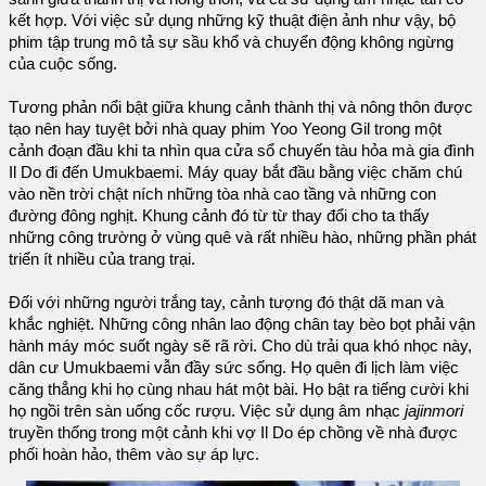
kết hợp. Với việc sử dụng những kỹ thuật điện ảnh như vậy, bộ
phim tập trung mô tả sự sầu khổ và chuyển động không ngừng
của cuộc sống.
Tương phản nổi bật giữa khung cảnh thành thị và nông thôn được
tạo nên hay tuyệt bởi nhà quay phim Yoo Yeong Gil trong một
cảnh đoạn đầu khi ta nhìn qua cửa sổ chuyến tàu hỏa mà gia đình
Il Do đi đến Umukbaemi. Máy quay bắt đầu bằng việc chăm chú
vào nền trời chật ních những tòa nhà cao tầng và những con
đường đông nghịt. Khung cảnh đó từ từ thay đổi cho ta thấy
những công trường ở vùng quê và rất nhiều hào, những phần phát
triển ít nhiều của trang trại.
Đối với những người trắng tay, cảnh tượng đó thật dã man và
khắc nghiệt. Những công nhân lao động chân tay bèo bọt phải vận
hành máy móc suốt ngày sẽ rã rời. Cho dù trải qua khó nhọc này,
dân cư Umukbaemi vẫn đầy sức sống. Họ quên đi lịch làm việc
căng thẳng khi họ cùng nhau hát một bài. Họ bật ra tiếng cười khi
họ ngồi trên sàn uống cốc rượu. Việc sử dụng âm nhạc
jajinmori
truyền thống trong một cảnh khi vợ Il Do ép chồng về nhà được
phối hoàn hảo, thêm vào sự áp lực.