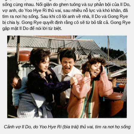
sống cùng nhau. Nổi giận do ghen tuông và sự phản bội của Il Do,
vợ anh, do Yoo Hye Ri thủ vai, sau nhiều nỗ lực và khó khăn, đã
tìm ra nơi họ sống. Sau khi cô lôi anh về nhà, Il Do và Gong Rye
bị chia ly. Gong Rye quyết định rằng cô sẽ từ bỏ tất cả. Gong Rye
gặp mặt Il Do để nói lời từ biệt.
Cảnh vợ Il Do, do Yoo Hye Ri (bìa trái) thủ vai, tìm ra nơi họ sống