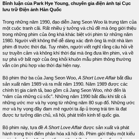
Bình luận của Park Hye Young, chuyên gia điện ảnh tại Cục
lưu trữ Điện ảnh Hàn Quốc
Trong những năm 1990, đạo diễn Jang Seon Woo là trung tâm của
một cuộc tranh cãi. Rất nhiều ý tưởng và chủ đề mà ông giới thiệu
trong những phim của ông khá khác biệt với phim từ những năm
1980. Người viết không thể dễ dàng xác định ông là một nhà làm
phim đi trước thời đại. Tuy nhiên, người viết nghĩ rằng câu hỏi về
sự truyền cảm và không khí thời đại mà ông đưa lên phim, và về
sự phá vỡ bất ngờ của ông khỏi khuôn mẫu phim thông thường
vẫn còn phù hợp vào thời đại hiện nay.
Bộ phim thứ ba của Jang Seon Woo,
A Short Love Affair
bắt đầu
sản xuất năm 1989 và ra mắt năm 1990. Năm 1989 được các
chính trị gia cánh tả, bao gồm cả Jang Seon Woo, nhớ đến là
“năm của những cú sốc”. Những năm 1990 bắt đầu khi tất cả
những ước mơ và hy vọng từ những năm 80 sụp đổ. Những ước
mơ và hy vọng đầy đam mê người ta ấp ủ trong trái tim là đạt
được tư tưởng dân chủ, xã hội, phát triển kinh tế quốc gia.
Bộ phim này, tựa đề
A Short Love Affair
được sản xuất và phát
hành trong thời điểm phân hóa xã hội đó. Phim giới thiệu một kiểu