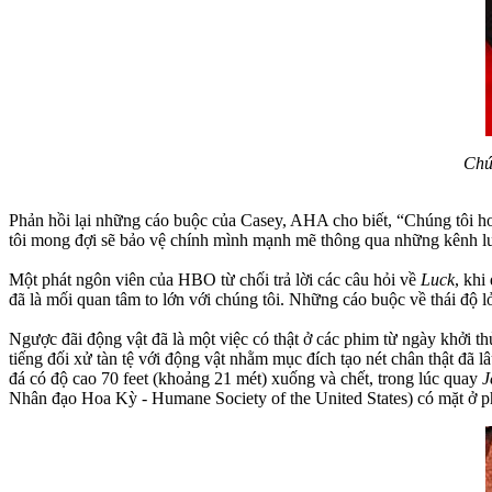
Chú
Phản hồi lại những cáo buộc của Casey, AHA cho biết, “Chúng tôi ho
tôi mong đợi sẽ bảo vệ chính mình mạnh mẽ thông qua những kênh lu
Một phát ngôn viên của HBO từ chối trả lời các câu hỏi về
Luck
, khi
đã là mối quan tâm to lớn với chúng tôi. Những cáo buộc về thái độ lỏn
Ngược đãi động vật đã là một việc có thật ở các phim từ ngày khởi 
tiếng đối xử tàn tệ với động vật nhằm mục đích tạo nét chân thật đã 
đá có độ cao 70 feet (khoảng 21 mét) xuống và chết, trong lúc quay
J
Nhân đạo Hoa Kỳ - Humane Society of the United States) có mặt ở p