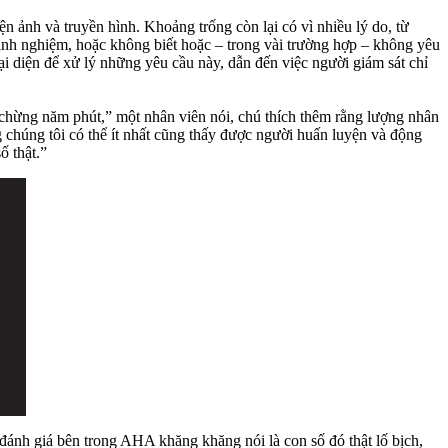
 ảnh và truyền hình. Khoảng trống còn lại có vì nhiều lý do, từ
kinh nghiệm, hoặc không biết hoặc – trong vài trường hợp – không yêu
i diện để xử lý những yêu cầu này, dẫn đến việc người giám sát chỉ
ó chừng năm phút,” một nhân viên nói, chú thích thêm rằng lượng nhân
chúng tôi có thể ít nhất cũng thấy được người huấn luyện và động
ố thật.”
ánh giá bên trong AHA khăng khăng nói là con số đó thật lố bịch,