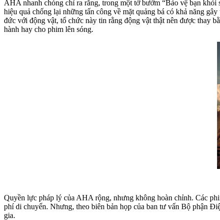
AHA nhanh chóng chỉ ra rằng, trong một tờ bướm “Bảo vệ bạn khỏi sự
hiệu quả chống lại những tấn công về mặt quảng bá có khả năng gây 
đức với động vật, tổ chức này tin rằng động vật thật nên được thay b
hành hay cho phim lên sóng.
Quyền lực pháp lý của AHA rộng, nhưng không hoàn chỉnh. Các phim 
phí di chuyển. Nhưng, theo biên bản họp của ban tư vấn Bộ phận 
gia.