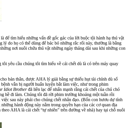
là để tìm hiểu những vấn đề gốc gác của lời buộc tội hành hạ thú vật
g lý do họ có thể dùng để bác bỏ những rắc rối này, thường là bằng
g những nơi nuôi chứa thú vật những ngày tháng dài sau khi những con
tôi yêu cầu chúng tôi tìm hiểu về cái chết dù là có trên máy quay
ho bản thân, được AHA lý giải bằng sự thiếu hụt tài chính dù số
ị bệnh vẫn bị người huấn luyện bắt làm việc, như trong phim
r Idiot Brother
đã liên lạc để nhấn mạnh rằng cái chết của chú chó
ng hề đi làm. Chúng tôi đã rời phim trường khoảng một tuần rồi
i việc sau này phải cho chúng chết nhân đạo. (Bốn con hươu dự tính
A những hành động này nằm trong quyền hạn của các cơ quan địa
à theo AHA là cái chết “tự nhiên” trên đường về nhà) hay tại chỗ nuôi