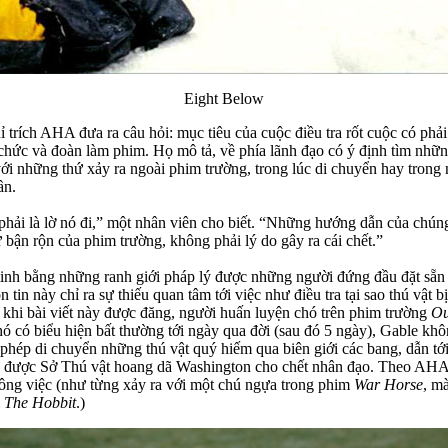
Eight Below
trích AHA đưa ra câu hỏi: mục tiêu của cuộc điều tra rốt cuộc có phải 
chức và đoàn làm phim. Họ mô tả, về phía lãnh đạo có ý định tìm nhữn
 với những thứ xảy ra ngoài phim trường, trong lúc di chuyển hay tron
ần.
phải là lờ nó đi,” một nhân viên cho biết. “Những hướng dẫn của chúng 
bận rộn của phim trường, không phải lý do gây ra cái chết.”
inh bằng những ranh giới pháp lý được những người đứng đầu đặt sẵn c
 này chỉ ra sự thiếu quan tâm tới việc như điều tra tại sao thú vật b
u khi bài viết này được đăng, người huấn luyện chó trên phim trường
Ou
hó có biểu hiện bất thường tới ngày qua đời (sau đó 5 ngày), Gable khô
 phép di chuyển những thú vật quý hiếm qua biên giới các bang, dẫn tớ
 đã được Sở Thú vật hoang dã Washington cho chết nhân đạo. Theo AH
 công việc (như từng xảy ra với một chú ngựa trong phim
War Horse
, m
m
The Hobbit
.)