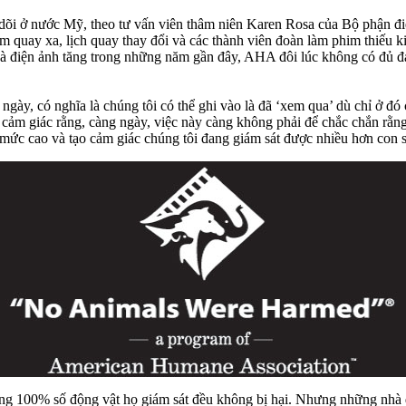
õi ở nước Mỹ, theo tư vấn viên thâm niên Karen Rosa của Bộ phận điện
ểm quay xa, lịch quay thay đổi và các thành viên đoàn làm phim thiếu 
và điện ảnh tăng trong những năm gần đây, AHA đôi lúc không có đủ đạ
gày, có nghĩa là chúng tôi có thể ghi vào là đã ‘xem qua’ dù chỉ ở đ
ảm giác rằng, càng ngày, việc này càng không phải để chắc chắn rằng 
 mức cao và tạo cảm giác chúng tôi đang giám sát được nhiều hơn con s
ng 100% số động vật họ giám sát đều không bị hại. Nhưng những nhà đ