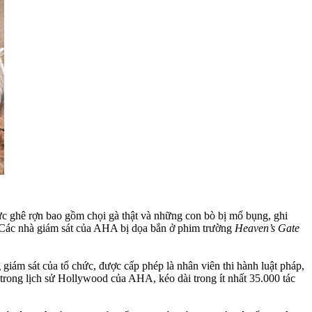
thực ghê rợn bao gồm chọi gà thật và những con bò bị mổ bụng, ghi
 (Các nhà giám sát của AHA bị dọa bắn ở phim trường
Heaven’s Gate
iám sát của tổ chức, được cấp phép là nhân viên thi hành luật pháp,
i trong lịch sử Hollywood của AHA, kéo dài trong ít nhất 35.000 tác