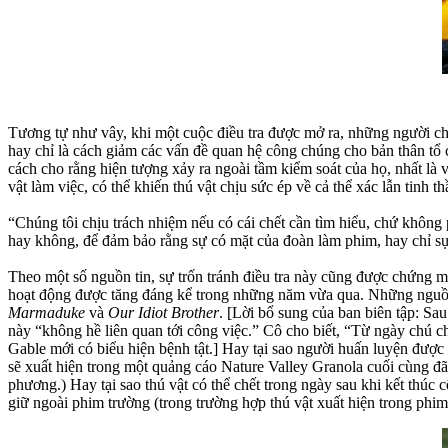
Tương tự như vây, khi một cuộc điều tra được mở ra, những người chỉ 
hay chỉ là cách giảm các vấn đề quan hệ công chúng cho bản thân tổ 
cách cho rằng hiện tượng xảy ra ngoài tầm kiểm soát của họ, nhất là
vật làm việc, có thể khiến thú vật chịu sức ép về cả thể xác lẫn tinh th
“Chúng tôi chịu trách nhiệm nếu có cái chết cần tìm hiểu, chứ không 
hay không, để đảm bảo rằng sự có mặt của đoàn làm phim, hay chỉ sự 
Theo một số nguồn tin, sự trốn tránh điều tra này cũng được chứng m
hoạt động được tăng đáng kể trong những năm vừa qua. Những nguồn tin
Marmaduke
và
Our Idiot Brother
. [Lời bổ sung của ban biên tập: Sa
này “không hề liên quan tới công việc.” Cô cho biết, “Từ ngày chú c
Gable mới có biểu hiện bệnh tật.] Hay tại sao người huấn luyện được
sẽ xuất hiện trong một quảng cáo Nature Valley Granola cuối cùng
phương.) Hay tại sao thú vật có thể chết trong ngày sau khi kết thúc
giữ ngoài phim trường (trong trường hợp thú vật xuất hiện trong phi