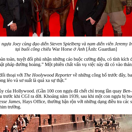
 ngựa Joey cùng đạo diễn Steven Spielberg và nam diễn viên Jeremy Ir
tại buổi công chiếu
War Horse
ở Anh
[Ảnh: Guardian]
àn toàn, tuyệt đối phủ nhận những cáo buộc cường điệu, có tính kích 
ật pháp đường hoàng.” Một phiên chất vấn vụ việc này đã có vào thán
 đối thoại với
The Hoolywood Reporter
về những công bố trước đây, bao
g lẻo và sơ suất là quá xa sự thật.”
thủy của Hollywood. (Gần 100 con ngựa đã chết chỉ trong lần quay
Ben
lâu trước khi CGI ra đời. Khoảng năm 1939, sau khi một con ngựa bị bu
esse James
, Hays Office, thường bận rộn với những dạng điều tra các
him trường.