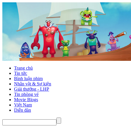
Trang chủ
Tin tức
Bình luận phim
Nhân vật & Sự kiện
Giải thưởng - LHP
Tin phòng vé
Movie Blogs
Việt Nam
Diễn đàn