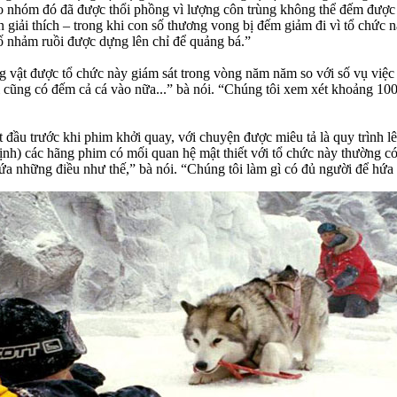
heo nhóm đó đã được thổi phồng vì lượng côn trùng không thể đếm đư
 giải thích – trong khi con số thương vong bị đếm giảm đi vì tổ chức 
số nhảm ruồi được dựng lên chỉ để quảng bá.”
 vật được tổ chức này giám sát trong vòng năm năm so với số vụ việc đ
 cũng có đếm cả cá vào nữa...” bà nói. “Chúng tôi xem xét khoảng 100.
ầu trước khi phim khởi quay, với chuyện được miêu tả là quy trình lên
nh) các hãng phim có mối quan hệ mật thiết với tổ chức này thường có
ứa những điều như thế,” bà nói. “Chúng tôi làm gì có đủ người để hứa 