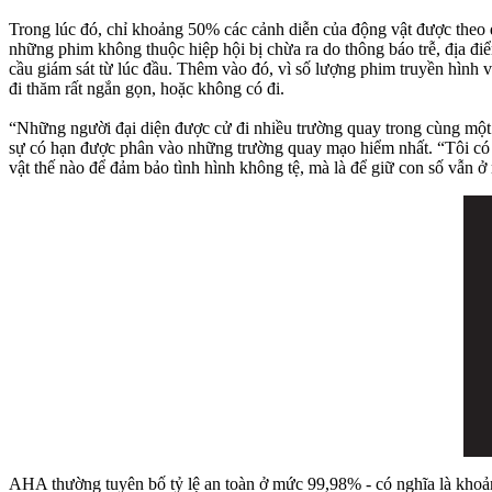
Trong lúc đó, chỉ khoảng 50% các cảnh diễn của động vật được theo d
những phim không thuộc hiệp hội bị chừa ra do thông báo trễ, địa đi
cầu giám sát từ lúc đầu. Thêm vào đó, vì số lượng phim truyền hình 
đi thăm rất ngắn gọn, hoặc không có đi.
“Những người đại diện được cử đi nhiều trường quay trong cùng một n
sự có hạn được phân vào những trường quay mạo hiểm nhất. “Tôi có c
vật thế nào để đảm bảo tình hình không tệ, mà là để giữ con số vẫn ở
AHA thường tuyên bố tỷ lệ an toàn ở mức 99,98% - có nghĩa là khoả