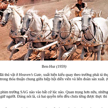
Ben-Hur
(1959)
ãi thú vật ở
Heaven’s Gate
, xuất hiện kiểu quay theo trường phái tả 
ong thỏa thuận chung giữa hiệp hội diễn viên và liên đoàn sản xuất.
 phim trường SAG nào vào bất cứ lúc nào. Quan trọng hơn nữa, những g
ắt giữ người. Đáng nói là, cả hai quyền trên đều chưa từng được thực th