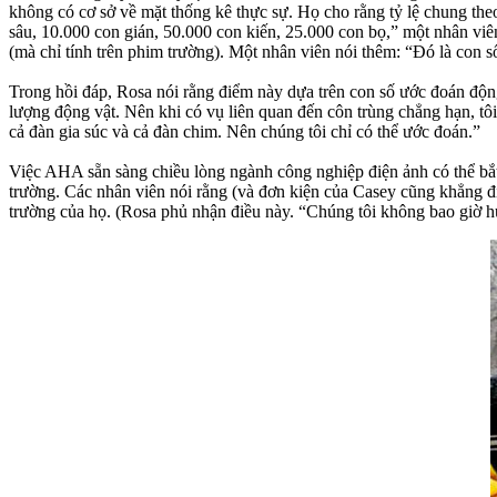
không có cơ sở về mặt thống kê thực sự. Họ cho rằng tỷ lệ chung t
sâu, 10.000 con gián, 50.000 con kiến, 25.000 con bọ,” một nhân viên
(mà chỉ tính trên phim trường). Một nhân viên nói thêm: “Đó là con 
Trong hồi đáp, Rosa nói rằng điểm này dựa trên con số ước đoán động
lượng động vật. Nên khi có vụ liên quan đến côn trùng chẳng hạn, tôi
cả đàn gia súc và cả đàn chim. Nên chúng tôi chỉ có thể ước đoán.”
Việc AHA sẵn sàng chiều lòng ngành công nghiệp điện ảnh có thể bắt đ
trường. Các nhân viên nói rằng (và đơn kiện của Casey cũng khẳng đị
trường của họ. (Rosa phủ nhận điều này. “Chúng tôi không bao giờ h