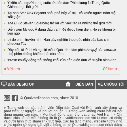
Ý kiến của người trong cuộc từ diễn đàn 'Phim kung fu Trung Quốc:
Chinh phục thế giới'
Tại sao
Star Trek Beyond
phải phá hủy vũ trụ - và khiến người hâm mộ
'nổi giận'
The BFG
: Steven Spielberg trở lại với việc tạo ra những thế giới mới
Diễn viên Mỹ gốc Á đang đấu tranh để được hiện diện. Họ sẽ không bị
làm ngơ
Lý do phim truyền hình Hàn gây nghiện theo góc nhìn của báo chí
phương Tây
Dây trói, ái tử thi và người mẫu: Quá trình làm phim
Ác quỷ sàn catwalk
- bộ phim khủng khiếp nhất của năm
'Brexit' khuấy động 'nỗi thống khổ' của nền điện ảnh và truyền hình Anh
« Mới hơn
Cũ hơn »
BẢN DESKTOP
DIỄN ĐÀN
VỀ CHÚNG TÔI
© Quaivatdienanh.com, since 2010
» Trang web do các thành viên Diễn đàn Quái vật Điện ảnh xây dựng và
phát triển, tự nguyện và phi lợi nhuận. » Trang web không chứa bất cứ nội
dung quảng cáo nào. » Mọi hoạt động tuân thủ luật pháp Việt Nam. » Chỉ
được chia sẻ bài viết / thông tin từ Quaivatdienanh.com với tư cách cá nhân
và dưới hình thức share link trực tiếp. Các hạ tầng mạng / website / đơn vị tổ
chức muốn sử dụng bài viết / thông tin từ Quaivatdienanh.com (trích đăng