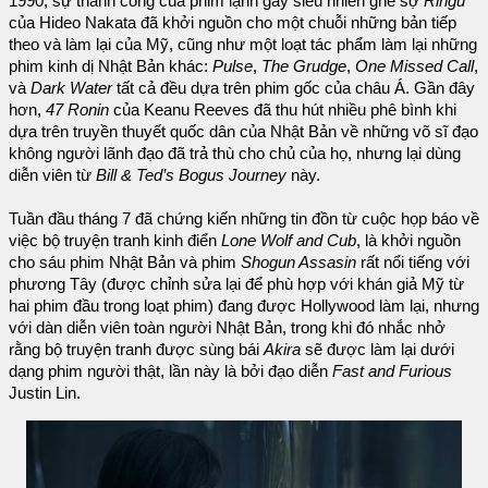
1990, sự thành công của phim lạnh gáy siêu nhiên ghê sợ
Ringu
của Hideo Nakata đã khởi nguồn cho một chuỗi những bản tiếp
theo và làm lại của Mỹ, cũng như một loạt tác phẩm làm lại những
phim kinh dị Nhật Bản khác:
Pulse
,
The Grudge
,
One Missed Call
,
và
Dark Water
tất cả đều dựa trên phim gốc của châu Á. Gần đây
hơn,
47 Ronin
của Keanu Reeves đã thu hút nhiều phê bình khi
dựa trên truyền thuyết quốc dân của Nhật Bản về những võ sĩ đạo
không người lãnh đạo đã trả thù cho chủ của họ, nhưng lại dùng
diễn viên từ
Bill & Ted’s Bogus Journey
này.
Tuần đầu tháng 7 đã chứng kiến những tin đồn từ cuộc họp báo về
việc bộ truyện tranh kinh điển
Lone Wolf and Cub
, là khởi nguồn
cho sáu phim Nhật Bản và phim
Shogun Assasin
rất nổi tiếng với
phương Tây (được chỉnh sửa lại để phù hợp với khán giả Mỹ từ
hai phim đầu trong loạt phim) đang được Hollywood làm lại, nhưng
với dàn diễn viên toàn người Nhật Bản, trong khi đó nhắc nhở
rằng bộ truyện tranh được sùng bái
Akira
sẽ được làm lại dưới
dạng phim người thật, lần này là bởi đạo diễn
Fast and Furious
Justin Lin.