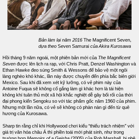
Bản làm lại năm 2016
The Magnificent Seven,
dựa theo
Seven Samurai
của Akira Kurosawa
Hồi tháng 9 năm ngoái, một phiên bản mới của
The Magnificent
Seven
được lên lịch ra rạp, với Chris Pratt, Denzel Washington và
Ethan Hawke đeo súng Smith & Wessons để bảo vệ một ngôi
làng nghèo khó khác, lần này được chuyển đến phía bắc biên giới
Mexico. Sau khi đã xem xét kỹ lưỡng, có vẻ phim này của
Antoine Fuqua sẽ không cố gắng làm gì khác hơn là tái hiện
không khí tuân thủ một xã hội khắc nghiệt dễ gây bối rối của thời
đại phong kiến Sengoku so với tác phẩm gốc năm 1960 của phim.
Nhưng một lần nữa, có vẻ sẽ không có phàn nàn gì đến từ quê
hương của Kurosawa.
Sharp tin rằng chỉ khi Hollywood chơi kiểu “thiếu trách nhiệm” với
giá trị văn hóa châu Á thì phiền toái mới phát sinh, như trong
trường hơp
Memoirs of a Geisha
(2005) của Rob Marshall, bị phê