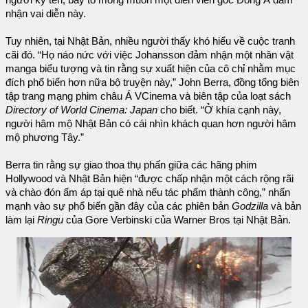
người ký tên, bày tỏ mong muốn một diễn viên gốc Đông Á đảm
nhận vai diễn này.
Tuy nhiên, tại Nhật Bản, nhiều người thấy khó hiểu về cuộc tranh
cãi đó. “Họ náo nức với việc Johansson đảm nhận một nhân vật
manga biểu tượng và tin rằng sự xuất hiện của cô chỉ nhằm mục
đích phổ biến hơn nữa bộ truyện này,” John Berra, đồng tổng biên
tập trang mạng phim châu Á VCinema và biên tập của loạt sách
Directory of World Cinema: Japan
cho biết. “Ở khía cạnh này,
người hâm mộ Nhật Bản có cái nhìn khách quan hơn người hâm
mộ phương Tây.”
Berra tin rằng sự giao thoa thụ phấn giữa các hãng phim
Hollywood và Nhật Bản hiện “được chấp nhận một cách rộng rãi
và chào đón ấm áp tại quê nhà nếu tác phẩm thành công,” nhấn
mạnh vào sự phổ biến gần đây của các phiên bản
Godzilla
và bản
làm lại
Ringu
của Gore Verbinski của Warner Bros tại Nhật Bản.