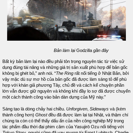
Bản làm lại
Godzilla
gần đây
Bất kỳ bản làm lại nào đều phải tôn trọng nguyên tác từ việc sử
dụng đúng tài năng và những giá trị sản xuất phù hợp để bản gốc
không bị ghét bỏ,” anh nói. “
The Ring
rất nổi tiếng ở Nhật Bản, bởi
vậy mặc dù sự mơ hồ của bản gốc đã được làm sáng tỏ để phù
hợp với khán giả phương Tây, chủ đề và cách kể chuyện phần
lớn vẫn được giữ nguyên và không khí đầy lo sợ đã được chuyển
một cách thành công vào bản dàn dựng của Mỹ này.”
Sáng tạo là dòng chảy hai chiều.
Unforgiven
,
Sideways
và (kém
thành công hơn)
Ghost
đều đã được làm lại tại Nhật, và thậm chí
chúng ta còn có thể thấy dấu ấn của nền công nghiệp Mỹ trong
tác phẩm đầu thời đại phim câm của Yasujirō Ozu nổi tiếng với
Tokyo Story
, người cũng đã vay mượn từ Ernst Lubitsch, Charlie