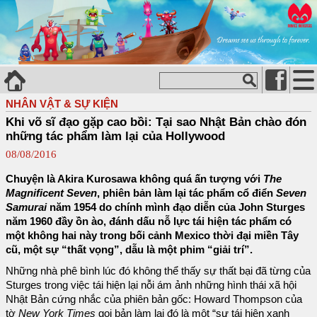
NHÂN VẬT & SỰ KIỆN
Khi võ sĩ đạo gặp cao bồi: Tại sao Nhật Bản chào đón
những tác phẩm làm lại của Hollywood
08/08/2016
Chuyện là Akira Kurosawa không quá ấn tượng với
The
Magnificent Seven
, phiên bản làm lại tác phẩm cổ điển
Seven
Samurai
năm 1954 do chính mình đạo diễn của John Sturges
năm 1960 đầy ồn ào, đánh dấu nỗ lực tái hiện tác phẩm có
một không hai này trong bối cảnh Mexico thời đại miền Tây
cũ, một sự “thất vọng”, dẫu là một phim “giải trí”.
Những nhà phê bình lúc đó không thể thấy sự thất bại đã từng của
Sturges trong việc tái hiện lại nỗi ám ảnh những hình thái xã hội
Nhật Bản cứng nhắc của phiên bản gốc: Howard Thompson của
tờ
New York Times
gọi bản làm lại đó là một “sự tái hiện xanh