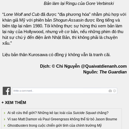
Bản làm lại
Ringu
của Gore Verbinski
“
Lone Wolf and Cub
đã được “địa phương hóa” nhằm phù hợp với
khán giả Mỹ với phiên bản
Shogun Assasin
được lồng tiếng và
biên tập lại năm 1980. Tôi không thực sự hứng thú xem bản làm
lại này của Hollywood, nhưng về cơ bản, nếu những phim đó thu
hút sự chú ý đến điện ảnh Nhật Bản, thì không phải là chuyện
xấu.”
Liệu bản thân Kurosawa có đồng ý không vẫn là tranh cãi.
Dịch: © Chi Nguyễn @Quaivatdienanh.com
Nguồn:
The Guardian
+ XEM THÊM
Ai sẽ cứu thế giới? Những kẻ lạc loài của
Suicide Squad
chăng?
Vì sao Matt Damon và Paul Greengrass không thể từ bỏ Jason Bourne
Ghostbusters
trong cuộc chiến giới tính của chính trường Mỹ