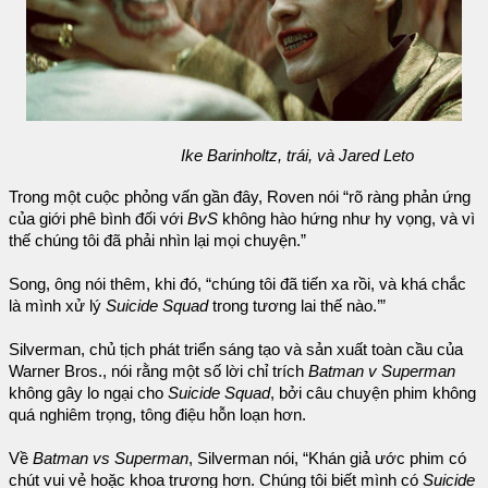
Ike Barinholtz, trái, và Jared Leto
Trong một cuộc phỏng vấn gần đây, Roven nói “rõ ràng phản ứng
của giới phê bình đối với
BvS
không hào hứng như hy vọng, và vì
thế chúng tôi đã phải nhìn lại mọi chuyện.”
Song, ông nói thêm, khi đó, “chúng tôi đã tiến xa rồi, và khá chắc
là mình xử lý
Suicide Squad
trong tương lai thế nào.’”
Silverman, chủ tịch phát triển sáng tạo và sản xuất toàn cầu của
Warner Bros., nói rằng một số lời chỉ trích
Batman v Superman
không gây lo ngại cho
Suicide Squad
, bởi câu chuyện phim không
quá nghiêm trọng, tông điệu hỗn loạn hơn.
Về
Batman vs Superman
, Silverman nói, “Khán giả ước phim có
chút vui vẻ hoặc khoa trương hơn. Chúng tôi biết mình có
Suicide