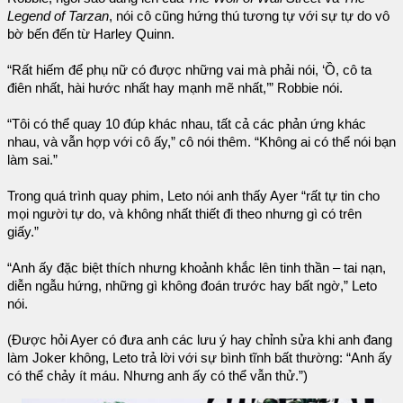
Legend of Tarzan
, nói cô cũng hứng thú tương tự với sự tự do vô
bờ bến đến từ Harley Quinn.
“Rất hiếm để phụ nữ có được những vai mà phải nói, ‘Ồ, cô ta
điên nhất, hài hước nhất hay mạnh mẽ nhất,’” Robbie nói.
“Tôi có thể quay 10 đúp khác nhau, tất cả các phản ứng khác
nhau, và vẫn hợp với cô ấy,” cô nói thêm. “Không ai có thể nói bạn
làm sai.”
Trong quá trình quay phim, Leto nói anh thấy Ayer “rất tự tin cho
mọi người tự do, và không nhất thiết đi theo nhưng gì có trên
giấy.”
“Anh ấy đặc biệt thích nhưng khoảnh khắc lên tinh thần – tai nạn,
diễn ngẫu hứng, những gì không đoán trước hay bất ngờ,” Leto
nói.
(Được hỏi Ayer có đưa anh các lưu ý hay chỉnh sửa khi anh đang
làm Joker không, Leto trả lời với sự bình tĩnh bất thường: “Anh ấy
có thể chảy ít máu. Nhưng anh ấy có thể vẫn thử.”)