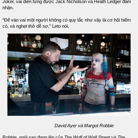
Joker, vai diễn từng được Jack Nicholson và Heath Ledger đảm
nhận.
“Để vào vai một người không có quy tắc như vậy là cơ hội hiếm
có, và nghẹt thở dễ sợ,” Leto nói.
David Ayer và Margot Robbie
Robbie, ngôi sao đang lên của
The Wolf of Wall Street
và
The