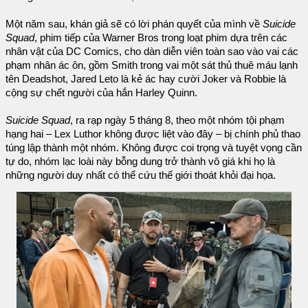
Một năm sau, khán giả sẽ có lời phán quyết của mình về
Suicide
Squad
, phim tiếp của Warner Bros trong loạt phim dựa trên các
nhân vật của DC Comics, cho dàn diễn viên toàn sao vào vai các
phạm nhân ác ôn, gồm Smith trong vai một sát thủ thuê máu lạnh
tên Deadshot, Jared Leto là kẻ ác hay cười Joker và Robbie là
cộng sự chết người của hắn Harley Quinn.
Suicide Squad
, ra rạp ngày 5 tháng 8, theo một nhóm tội phạm
hạng hai – Lex Luthor không được liệt vào đây – bị chính phủ thao
túng lập thành một nhóm. Không được coi trọng và tuyệt vọng cần
tự do, nhóm lạc loài này bỗng dung trở thành vô giá khi họ là
những người duy nhất có thể cứu thế giới thoát khỏi đại họa.