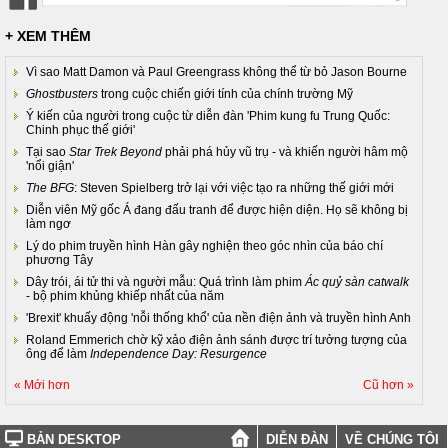
+ XEM THÊM
Vì sao Matt Damon và Paul Greengrass không thể từ bỏ Jason Bourne
Ghostbusters
trong cuộc chiến giới tính của chính trường Mỹ
Ý kiến của người trong cuộc từ diễn đàn 'Phim kung fu Trung Quốc:
Chinh phục thế giới'
Tại sao
Star Trek Beyond
phải phá hủy vũ trụ - và khiến người hâm mộ
'nổi giận'
The BFG
: Steven Spielberg trở lại với việc tạo ra những thế giới mới
Diễn viên Mỹ gốc Á đang đấu tranh để được hiện diện. Họ sẽ không bị
làm ngơ
Lý do phim truyền hình Hàn gây nghiện theo góc nhìn của báo chí
phương Tây
Dây trói, ái tử thi và người mẫu: Quá trình làm phim
Ác quỷ sàn catwalk
- bộ phim khủng khiếp nhất của năm
'Brexit' khuấy động 'nỗi thống khổ' của nền điện ảnh và truyền hình Anh
Roland Emmerich chờ kỹ xảo điện ảnh sánh được trí tưởng tượng của
ông để làm
Independence Day: Resurgence
« Mới hơn
Cũ hơn »
BẢN DESKTOP
DIỄN ĐÀN
VỀ CHÚNG TÔI