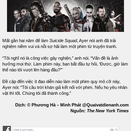
Mất gần hai năm để làm
Suicide Squad
, Ayer nói anh đã trải
nghiệm niềm vui và nỗi sợ hãi làm một phim từ truyện tranh.
“Tôi nghĩ nó là công việc gây nghiện,” anh nói. “Vấn đề là ảnh
hưởng mọi thứ. Làm phim này, bạn bắt đầu tự hỏi, ‘Được, giờ làm
thế nào tôi vượt lên hàng đầu?’”
Đề cập đến việc ít đạo diễn nào làm một phim quy mô cỡ này,
Ayer nói: “Tôi cầu trời khán giả kết nối với phim. Nếu họ yêu nhân
vật thì tốt. Chúng tôi đã thành công.”
Dịch: © Phương Hà – Minh Phát @Quaivatdienanh.com
Nguồn:
The New York Times