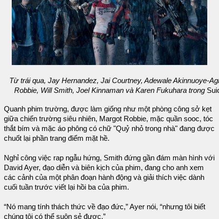
Từ trái qua, Jay Hernandez, Jai Courtney, Adewale Akinnuoye-Ag
Robbie, Will Smith, Joel Kinnaman và Karen Fukuhara trong
Sui
Quanh phim trường, được làm giống như một phòng công sở kẹt
giữa chiến trường siêu nhiên, Margot Robbie, mặc quần sooc, tóc
thắt bím và mặc áo phông có chữ "Quỷ nhỏ trong nhà" đang được
chuốt lại phần trang điểm mặt hề.
Nghỉ công việc rap ngẫu hứng, Smith đứng gần đám màn hình với
David Ayer, đạo diễn và biên kịch của phim, đang cho anh xem
các cảnh của một phân đoạn hành động và giải thích việc dành
cuối tuần trước viết lại hồi ba của phim.
“Nó mang tính thách thức về đạo đức,” Ayer nói, “nhưng tôi biết
chúng tôi có thể suôn sẻ được.”