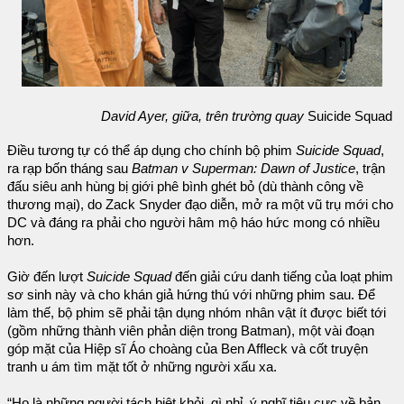
David Ayer, giữa, trên trường quay
Suicide Squad
Điều tương tự có thể áp dụng cho chính bộ phim
Suicide Squad
,
ra rạp bốn tháng sau
Batman v Superman: Dawn of Justice
, trận
đấu siêu anh hùng bị giới phê bình ghét bỏ (dù thành công về
thương mại), do Zack Snyder đạo diễn, mở ra một vũ trụ mới cho
DC và đáng ra phải cho người hâm mộ háo hức mong có nhiều
hơn.
Giờ đến lượt
Suicide Squad
đến giải cứu danh tiếng của loạt phim
sơ sinh này và cho khán giả hứng thú với những phim sau. Để
làm thế, bộ phim sẽ phải tận dụng nhóm nhân vật ít được biết tới
(gồm những thành viên phản diện trong Batman), một vài đoạn
góp mặt của Hiệp sĩ Áo choàng của Ben Affleck và cốt truyện
tranh u ám tìm mặt tốt ở những người xấu xa.
“Họ là những người tách biệt khỏi, gì nhỉ, ý nghĩ tiêu cực về bản