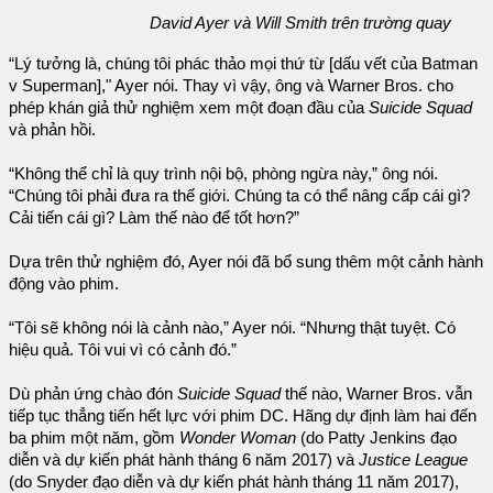
David Ayer và Will Smith trên trường quay
“Lý tưởng là, chúng tôi phác thảo mọi thứ từ [dấu vết của Batman
v Superman]," Ayer nói. Thay vì vậy, ông và Warner Bros. cho
phép khán giả thử nghiệm xem một đoạn đầu của
Suicide Squad
và phản hồi.
“Không thể chỉ là quy trình nội bộ, phòng ngừa này,” ông nói.
“Chúng tôi phải đưa ra thế giới. Chúng ta có thể nâng cấp cái gì?
Cải tiến cái gì? Làm thế nào để tốt hơn?”
Dựa trên thử nghiệm đó, Ayer nói đã bổ sung thêm một cảnh hành
động vào phim.
“Tôi sẽ không nói là cảnh nào,” Ayer nói. “Nhưng thật tuyệt. Có
hiệu quả. Tôi vui vì có cảnh đó.”
Dù phản ứng chào đón
Suicide Squad
thế nào, Warner Bros. vẫn
tiếp tục thẳng tiến hết lực với phim DC. Hãng dự định làm hai đến
ba phim một năm, gồm
Wonder Woman
(do Patty Jenkins đạo
diễn và dự kiến phát hành tháng 6 năm 2017) và
Justice League
(do Snyder đạo diễn và dự kiến phát hành tháng 11 năm 2017),