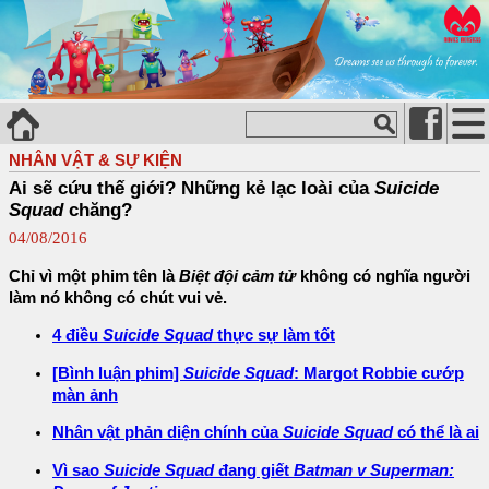
NHÂN VẬT & SỰ KIỆN
Ai sẽ cứu thế giới? Những kẻ lạc loài của
Suicide
Squad
chăng?
04/08/2016
Chỉ vì một phim tên là
Biệt đội cảm tử
không có nghĩa người
làm nó không có chút vui vẻ.
4 điều
Suicide Squad
thực sự làm tốt
[Bình luận phim]
Suicide Squad
: Margot Robbie cướp
màn ảnh
Nhân vật phản diện chính của
Suicide Squad
có thể là ai
Vì sao
Suicide Squad
đang giết
Batman v Superman: