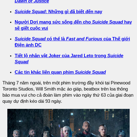
Dawn of Justice
Suicide Squad
: Những gì đã biết đến nay
Người Dơi mang sức sống đến cho
Suicide Squad
hay
sẽ giết cuộc vui
Suicide Squad
có thể là
Fast and Furious
của Thế giới
Điện ảnh DC
Tiết lộ nhân vật Joker của Jared Leto trong
Suicide
Squad
Các tin khác liên quan phim
Suicide Squad
Tháng 7 năm ngoái, trên một phim trường đầy khói tại Pinewood
Toronto Studios, Will Smith mặc áo giáp, beatbox trên loa thông
báo mua vui cho cả đoàn làm phim vào ngày thứ 63 của giai đoạn
quay dự định kéo dài 93 ngày.