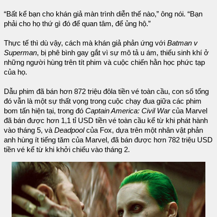
“Bất kể bạn cho khán giả màn trình diễn thế nào,” ông nói. “Bạn
phải cho họ thứ gì đó để quan tâm, để ủng hộ.”
Thực tế thì dù vậy, cách mà khán giả phản ứng với
Batman v
Superman
, bị phê bình gay gắt vì sự mô tả u ám, thiếu sinh khí ở
những người hùng trên tít phim và cuộc chiến hằn học phức tạp
của họ.
Dẫu phim đã bán hơn 872 triệu đôla tiền vé toàn cầu, con số tổng
đó vẫn là một sự thất vọng trong cuộc chạy đua giữa các phim
bom tấn hiện tại, trong đó
Captain America: Civil War
của Marvel
đã bán được hơn 1,1 tỉ USD tiền vé toàn cầu kể từ khi phát hành
vào tháng 5, và
Deadpool
của Fox, dựa trên một nhân vật phản
anh hùng ít tiếng tăm của Marvel, đã bán được hơn 782 triệu USD
tiền vé kể từ khi khởi chiếu vào tháng 2.