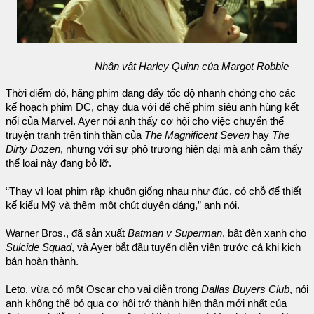
Nhân vật Harley Quinn của Margot Robbie
Thời điểm đó, hãng phim đang đẩy tốc độ nhanh chóng cho các
kế hoạch phim DC, chạy đua với đế chế phim siêu anh hùng kết
nối của Marvel. Ayer nói anh thấy cơ hội cho việc chuyển thể
truyện tranh trên tinh thần của
The Magnificent Seven
hay
The
Dirty Dozen
, nhưng với sự phô trương hiện đại mà anh cảm thấy
thể loại này đang bỏ lỡ.
“Thay vì loạt phim rập khuôn giống nhau như đúc, có chỗ để thiết
kế kiểu Mỹ và thêm một chút duyên dáng,” anh nói.
Warner Bros., đã sản xuất
Batman v Superman
, bật đèn xanh cho
Suicide Squad
, và Ayer bắt đầu tuyển diễn viên trước cả khi kịch
bản hoàn thành.
Leto, vừa có một Oscar cho vai diễn trong
Dallas Buyers Club
, nói
anh không thể bỏ qua cơ hội trở thành hiện thân mới nhất của