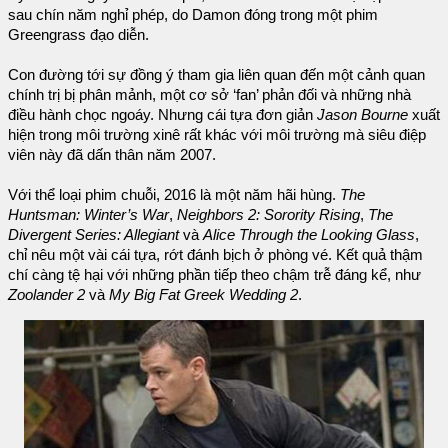
sau chín năm nghỉ phép, do Damon đóng trong một phim
Greengrass đạo diễn.
Con đường tới sự đồng ý tham gia liên quan đến một cảnh quan
chính trị bị phân mảnh, một cơ sở ‘fan’ phản đối và những nhà
điều hành chọc ngoáy. Nhưng cái tựa đơn giản
Jason Bourne
xuất
hiện trong môi trường xinê rất khác với môi trường mà siêu điệp
viên này đã dấn thân năm 2007.
Với thể loại phim chuỗi, 2016 là một năm hãi hùng.
The
Huntsman: Winter’s War
,
Neighbors 2: Sorority Rising
,
The
Divergent Series: Allegiant
và
Alice Through the Looking Glass
,
chỉ nêu một vài cái tựa, rớt đánh bịch ở phòng vé. Kết quả thậm
chí càng tệ hại với những phần tiếp theo chậm trễ đáng kể, như
Zoolander 2
và
My Big Fat Greek Wedding 2
.