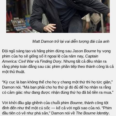
Matt Damon trở lại vai diễn tượng đài của anh
Đội ngũ sáng tạo và hãng phim đứng sau
Jason Bourne
hy vọng
phim của họ sẽ giống số ít ngoại lệ của năm nay,
Captain
America: Civil War
và
Finding Dory
. Nhưng tất cả đều nhận ra
rằng phép toán đằng sau các phim phần tiếp theo thành công là cả
một thủ thuật.
“Kỳ cục là bạn không thể cho họ y chang một thứ thì họ tức giận,”
Damon nói. “Mà bạn phải cho họ thứ gì đó đủ để họ nhận ra rằng
có cảm giác như đang được nhận đúng thứ họ đã bỏ tiền ra mua.”
Với khởi đầu gập ghềnh của chuỗi phim
Bourne
, thành công tột
đỉnh đến như thể một cú sốc — kể cả với ngôi sao của nó. “Phim
đầu tiên có vẻ như phá sản,” Damon nói về
The Bourne Identity
.