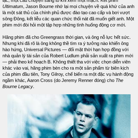
lạc, một câu chuyện sáng tỏ khi xem một mạch. Kết phim
Ultimatum
, Jason Bourne nhớ lại mọi chuyện về quá khứ của anh
là một sát thủ của chính phủ được đào tạo cao cấp và bơi vượt
sông Đông, kết liễu các quan chức thối nát đã muốn giết anh. Một
phim mới đòi hỏi một tập hợp những tình huống động cơ mới.
Hãng phim đã cho Greengrass thời gian, và ông nỗ lực hết sức.
Nhưng khi đã rõ là ông không thề tìm ra ý tưởng nào khiến ông
hào hứng, Universal Pictures — đối mặt thời hạn hợp đồng với
nhà quản lý tài sản của Robert Ludlum phải sản xuất ra phim mới
— phải theo kế hoạch B. Không thiết tha với việc chọn diễn viên
khác vào vai, hãng phim bèn cho ra một sản phẩm từ biên kịch
của phim đầu tiên, Tony Gilroy, chế biến ra một đặc vụ hành động
ngầm khác, Aaron Cross (do Jeremy Renner đóng) cho
The
Bourne Legacy
.