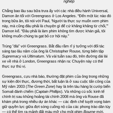
nghiệp
Chẳng bao lâu sau bữa trưa ấy với các nhà điều hành Universal,
Damon ăn tối với Greengrass ở Los Angeles. “Đến một lúc nào đó
trong bữa ăn, tôi nói với Paul, ‘Người ta thực sự muốn xem phim
này, mà cũng đâu phải là chuyện gì để cứ khăng khăng từ chối,’”
Damon kể. “Đâu phải là làm phim không tìm được khán giả, tôi
không muốn chúng ta gạt bỏ cơ hội này.”
Trúng "đài" với Greengrass. Bắt đầu rầm rĩ ý tưởng với đối tác
sáng tạo lâu năm của ông là Christopher Rouse, từng biên tập
Supremacy
và
Ultimatum
. Và vài tuần sau đó, trên đường dài lái
xe về nhà ở London, Greengrass nhận ra: Chuyện này có thể
thực sự thú vị.
Greengrass, cựu nhà báo, thường đặt phim của ông trong những
sự kiện đời thực, đương thời, bất luận là ở sau cuộc tấn công của
Mỹ năm 2003 (
The Green Zone
) hay là trên tàu hàng bị cướp biển
Somali đánh chiếm (
Captain Phillips
). Và những cú sốc kinh tế
chính trị sau khủng hoảng tài chính 2008 mà ông và Rouse đã
khám phá trong nhiều dự án khác — các định chế tuyệt vọng bám
giữ quyền lực giữa đợt sóng cuồng nộ của các phong trào dân túy
— có thể tìm ra mảnh đất màu mỡ cho một phim
Bourne
mới.