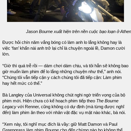
Jason Bourne xuất hiện trên nền cuộc bạo loạn ở Athe
Được hỏi chín năm vắng bóng có làm anh lo lắng không hay là
việc ‘fan’ khẩn nài anh trở lại chỉ là chuyện ngoài lề, Damon cười
lớn.
“Giờ thì quá trễ rồi — dám chơi dám chịu, và tôi hẳn sẽ không bao
giờ muốn làm phim để lo lắng những chuyện như thế,” anh nói.
“Chúng tôi vẫn tiếp cận y cách chúng tôi đã tiếp cận: Làm phim
hay hết mức có thể.”
Bà Langley của Universal không chút nghi ngờ triển vọng của bộ
phim mới. Hiện chưa có kế hoạch phim tiếp theo
The Bourne
Legacy
với Renner, cũng không có dự định (mà từng được nghĩ
đến) làm phim ăn theo với nhân vật đặc vụ mật nào khác, bà nói.
“Xem này, tôi nghĩ mục đích là vầy: giữ Matt Damon và Paul
Greengrass làm phim
Bourne
cho đến chừng nào họ không thể