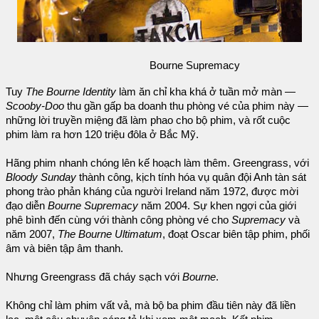
Bourne Supremacy
Tuy
The Bourne Identity
làm ăn chỉ kha khá ở tuần mở màn —
Scooby-Doo
thu gần gấp ba doanh thu phòng vé của phim này —
những lời truyền miệng đã làm phao cho bộ phim, và rốt cuộc
phim làm ra hơn 120 triệu đôla ở Bắc Mỹ.
Hãng phim nhanh chóng lên kế hoạch làm thêm. Greengrass, với
Bloody Sunday
thành công, kịch tính hóa vụ quân đội Anh tàn sát
phong trào phản kháng của người Ireland năm 1972, được mời
đạo diễn
Bourne Supremacy
năm 2004. Sự khen ngợi của giới
phê bình đến cùng với thành công phòng vé cho
Supremacy
và
năm 2007,
The Bourne Ultimatum
, đoạt Oscar biên tập phim, phối
âm và biên tập âm thanh.
Nhưng Greengrass đã cháy sạch với
Bourne
.
Không chỉ làm phim vất vả, mà bộ ba phim đầu tiên này đã liền