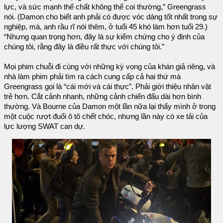
lực, và sức mạnh thể chất không thể coi thường,” Greengrass
nói. (Damon cho biết anh phải có được vóc dáng tốt nhất trong sự
nghiệp, mà, anh rầu rĩ nói thêm, ở tuổi 45 khó làm hơn tuổi 29.)
“Nhưng quan trọng hơn, đây là sự kiểm chứng cho ý định của
chúng tôi, rằng đây là điều rất thực với chúng tôi.”
Mọi phim chuỗi đi cùng với những kỳ vọng của khán giả riêng, và
nhà làm phim phải tìm ra cách cung cấp cả hai thứ mà
Greengrass gọi là “cái mới và cái thực”. Phải giới thiệu nhân vật
trẻ hơn. Cắt cảnh nhanh, những cảnh chiến đấu dài hơn bình
thường. Và Bourne của Damon một lần nữa lại thấy mình ở trong
một cuộc rượt đuổi ô tô chết chóc, nhưng lần này có xe tải của
lực lượng SWAT can dự.