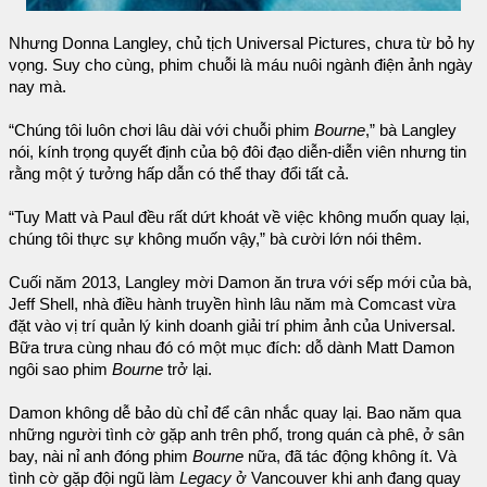
Nhưng Donna Langley, chủ tịch Universal Pictures, chưa từ bỏ hy
vọng. Suy cho cùng, phim chuỗi là máu nuôi ngành điện ảnh ngày
nay mà.
“Chúng tôi luôn chơi lâu dài với chuỗi phim
Bourne
,” bà Langley
nói, kính trọng quyết định của bộ đôi đạo diễn-diễn viên nhưng tin
rằng một ý tưởng hấp dẫn có thể thay đổi tất cả.
“Tuy Matt và Paul đều rất dứt khoát về việc không muốn quay lại,
chúng tôi thực sự không muốn vậy,” bà cười lớn nói thêm.
Cuối năm 2013, Langley mời Damon ăn trưa với sếp mới của bà,
Jeff Shell, nhà điều hành truyền hình lâu năm mà Comcast vừa
đặt vào vị trí quản lý kinh doanh giải trí phim ảnh của Universal.
Bữa trưa cùng nhau đó có một mục đích: dỗ dành Matt Damon
ngôi sao phim
Bourne
trở lại.
Damon không dễ bảo dù chỉ để cân nhắc quay lại. Bao năm qua
những người tình cờ gặp anh trên phố, trong quán cà phê, ở sân
bay, nài nỉ anh đóng phim
Bourne
nữa, đã tác động không ít. Và
tình cờ gặp đội ngũ làm
Legacy
ở Vancouver khi anh đang quay