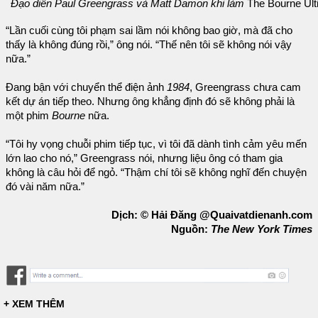
Đạo diễn Paul Greengrass và Matt Damon khi làm
The Bourne Ul
“Lần cuối cùng tôi phạm sai lầm nói không bao giờ, mà đã cho
thấy là không đúng rồi,” ông nói. “Thế nên tôi sẽ không nói vậy
nữa.”
Đang bận với chuyển thể điện ảnh
1984
, Greengrass chưa cam
kết dự án tiếp theo. Nhưng ông khẳng định đó sẽ không phải là
một phim
Bourne
nữa.
“Tôi hy vọng chuỗi phim tiếp tục, vì tôi đã dành tình cảm yêu mến
lớn lao cho nó,” Greengrass nói, nhưng liệu ông có tham gia
không là câu hỏi để ngỏ. “Thậm chí tôi sẽ không nghĩ đến chuyện
đó vài năm nữa.”
Dịch: © Hải Đăng @Quaivatdienanh.com
Nguồn:
The New York Times
+ XEM THÊM