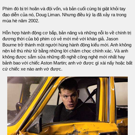
Phim đó bị trì hoãn và đội vốn, và bản cuối cùng bị giật khỏi tay
đạo diễn của nó, Doug Liman. Nhưng điều kỳ lạ đã xảy ra trong
mùa hè năm 2002.
Hỗn hợp hành động cơ bắp, bản năng và những nỗi lo về chính trị
đương thời của bộ phim có vẻ mới mẻ với khán giả. Jason
Bourne trở thành một người hùng hành động kiểu mới. Anh không
nện kẻ thù nhừ tử bằng những lời châm chọc chính xác. Và anh
không được sẳm sửa những đồ nghề công nghệ mới nhất hay
bảnh bao với chiếc Aston Martin; anh vớ được gì xài nấy hoặc bất
cứ chiếc xe nào anh vớ được.