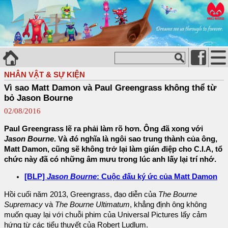
NHÂN VẬT & SỰ KIỆN
Vì sao Matt Damon và Paul Greengrass không thể từ
bỏ Jason Bourne
02/08/2016
Paul Greengrass lẽ ra phải làm rõ hơn. Ông đã xong với
Jason Bourne
. Và đó nghĩa là ngôi sao trung thành của ông,
Matt Damon, cũng sẽ không trở lại làm gián điệp cho C.I.A, tổ
chức này đã có những âm mưu trong lúc anh lấy lại trí nhớ.
[BLP]
Jason Bourne
: Cuộc đấu ký ức của Matt Damon
Hồi cuối năm 2013, Greengrass, đạo diễn của
The Bourne
Supremacy
và
The Bourne Ultimatum
, khẳng định ông không
muốn quay lại với chuỗi phim của Universal Pictures lấy cảm
hứng từ các tiểu thuyết của Robert Ludlum.