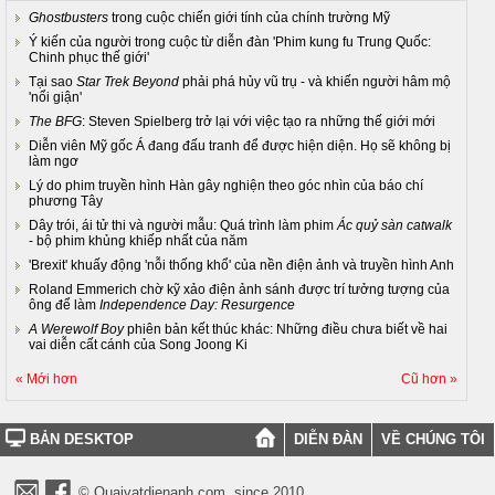
Ghostbusters
trong cuộc chiến giới tính của chính trường Mỹ
Ý kiến của người trong cuộc từ diễn đàn 'Phim kung fu Trung Quốc:
Chinh phục thế giới'
Tại sao
Star Trek Beyond
phải phá hủy vũ trụ - và khiến người hâm mộ
'nổi giận'
The BFG
: Steven Spielberg trở lại với việc tạo ra những thế giới mới
Diễn viên Mỹ gốc Á đang đấu tranh để được hiện diện. Họ sẽ không bị
làm ngơ
Lý do phim truyền hình Hàn gây nghiện theo góc nhìn của báo chí
phương Tây
Dây trói, ái tử thi và người mẫu: Quá trình làm phim
Ác quỷ sàn catwalk
- bộ phim khủng khiếp nhất của năm
'Brexit' khuấy động 'nỗi thống khổ' của nền điện ảnh và truyền hình Anh
Roland Emmerich chờ kỹ xảo điện ảnh sánh được trí tưởng tượng của
ông để làm
Independence Day: Resurgence
A Werewolf Boy
phiên bản kết thúc khác: Những điều chưa biết về hai
vai diễn cất cánh của Song Joong Ki
« Mới hơn
Cũ hơn »
BẢN DESKTOP
DIỄN ĐÀN
VỀ CHÚNG TÔI
© Quaivatdienanh.com, since 2010