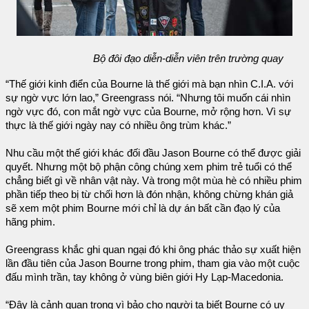
Bộ đôi đạo diễn-diễn viên trên trường quay
“Thế giới kinh điển của Bourne là thế giới mà bạn nhìn C.I.A. với
sự ngờ vực lớn lao,” Greengrass nói. “Nhưng tôi muốn cái nhìn
ngờ vực đó, con mắt ngờ vực của Bourne, mở rộng hơn. Vì sự
thực là thế giới ngày nay có nhiều ông trùm khác.”
Nhu cầu một thế giới khác đối đầu Jason Bourne có thể được giải
quyết. Nhưng một bộ phận công chúng xem phim trẻ tuổi có thể
chẳng biết gì về nhân vật này. Và trong một mùa hè có nhiều phim
phần tiếp theo bị từ chối hơn là đón nhận, không chừng khán giả
sẽ xem một phim Bourne mới chỉ là dự án bất cần đạo lý của
hãng phim.
Greengrass khắc ghi quan ngại đó khi ông phác thảo sự xuất hiện
lần đầu tiên của Jason Bourne trong phim, tham gia vào một cuộc
đấu mình trần, tay không ở vùng biên giới Hy Lạp-Macedonia.
“Đây là cảnh quan trọng vì bảo cho người ta biết Bourne có uy