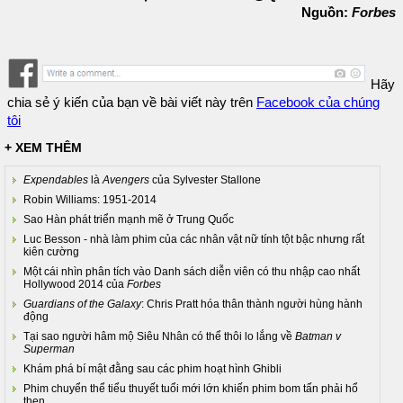
Nguồn:
Forbes
Hãy
chia sẻ ý kiến của bạn về bài viết này trên
Facebook của chúng
tôi
+ XEM THÊM
Expendables
là
Avengers
của Sylvester Stallone
Robin Williams: 1951-2014
Sao Hàn phát triển mạnh mẽ ở Trung Quốc
Luc Besson - nhà làm phim của các nhân vật nữ tính tột bậc nhưng rất
kiên cường
Một cái nhìn phân tích vào Danh sách diễn viên có thu nhập cao nhất
Hollywood 2014 của
Forbes
Guardians of the Galaxy
: Chris Pratt hóa thân thành người hùng hành
động
Tại sao người hâm mộ Siêu Nhân có thể thôi lo lắng về
Batman v
Superman
Khám phá bí mật đằng sau các phim hoạt hình Ghibli
Phim chuyển thể tiểu thuyết tuổi mới lớn khiến phim bom tấn phải hổ
thẹn