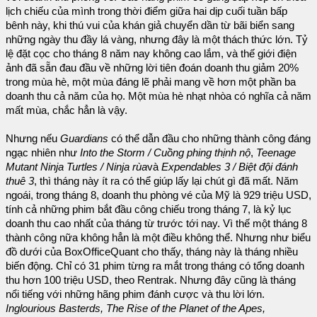
lịch chiếu của mình trong thời điểm giữa hai dịp cuối tuần bấp
bênh này, khi thú vui của khán giả chuyển dần từ bãi biển sang
những ngày thu đầy lá vàng, nhưng đây là một thách thức lớn. Tỷ
lệ đặt cọc cho tháng 8 năm nay không cao lắm, và thế giới điện
ảnh đã sẵn đau đầu về những lời tiên đoán doanh thu giảm 20%
trong mùa hè, một mùa đáng lẽ phải mang về hơn một phần ba
doanh thu cả năm của họ. Một mùa hè nhạt nhòa có nghĩa cả năm
mất mùa, chắc hẳn là vậy.
Nhưng nếu
Guardians
có thể dẫn đầu cho những thành công đáng
ngạc nhiên như
Into the Storm / Cuồng phing thịnh nộ
,
Teenage
Mutant Ninja Turtles / Ninja rùa
và
Expendables 3 / Biệt đội đánh
thuê 3
, thì tháng này ít ra có thể giúp lấy lại chút gì đã mất. Năm
ngoái, trong tháng 8, doanh thu phòng vé của Mỹ là 929 triệu USD,
tính cả những phim bắt đầu công chiếu trong tháng 7, là kỷ lục
doanh thu cao nhất của tháng từ trước tới nay. Vì thế một tháng 8
thành công nữa không hẳn là một điều không thể. Nhưng như biểu
đồ dưới của BoxOfficeQuant cho thấy, tháng này là tháng nhiều
biến động. Chỉ có 31 phim từng ra mắt trong tháng có tổng doanh
thu hơn 100 triệu USD, theo Rentrak. Nhưng đây cũng là tháng
nổi tiếng với những hãng phim đánh cược và thu lời lớn.
Inglourious Basterds, The Rise of the Planet of the Apes,