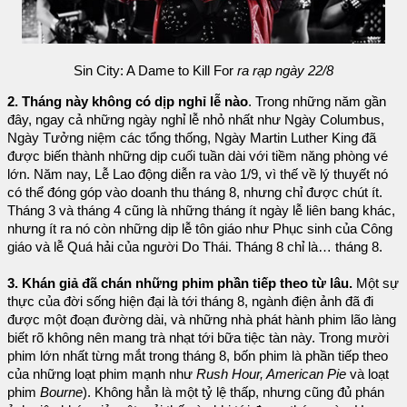
Sin City: A Dame to Kill For
ra rạp ngày 22/8
2. Tháng này không có dịp nghỉ lễ nào
. Trong những năm gần
đây, ngay cả những ngày nghỉ lễ nhỏ nhất như Ngày Columbus,
Ngày Tưởng niệm các tổng thống, Ngày Martin Luther King đã
được biến thành những dịp cuối tuần dài với tiềm năng phòng vé
lớn. Năm nay, Lễ Lao động diễn ra vào 1/9, vì thế về lý thuyết nó
có thể đóng góp vào doanh thu tháng 8, nhưng chỉ được chút ít.
Tháng 3 và tháng 4 cũng là những tháng ít ngày lễ liên bang khác,
nhưng ít ra nó còn những dịp lễ tôn giáo như Phục sinh của Công
giáo và lễ Quá hải của người Do Thái. Tháng 8 chỉ là… tháng 8.
3. Khán giả đã chán những phim phần tiếp theo từ lâu.
Một sự
thực của đời sống hiện đại là tới tháng 8, ngành điện ảnh đã đi
được một đoạn đường dài, và những nhà phát hành phim lão làng
biết rõ không nên mang trà nhạt tới bữa tiệc tàn này. Trong mười
phim lớn nhất từng mắt trong tháng 8, bốn phim là phần tiếp theo
của những loạt phim mạnh như
Rush Hour, American Pie
và loạt
phim
Bourne
). Không hẳn là một tỷ lệ thấp, nhưng cũng đủ phán