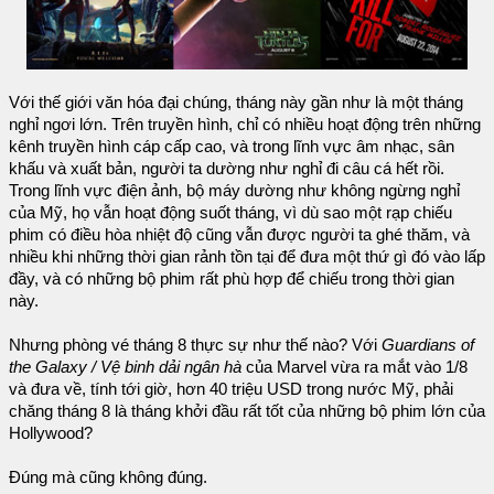
Với thế giới văn hóa đại chúng, tháng này gần như là một tháng
nghỉ ngơi lớn. Trên truyền hình, chỉ có nhiều hoạt động trên những
kênh truyền hình cáp cấp cao, và trong lĩnh vực âm nhạc, sân
khấu và xuất bản, người ta dường như nghỉ đi câu cá hết rồi.
Trong lĩnh vực điện ảnh, bộ máy dường như không ngừng nghỉ
của Mỹ, họ vẫn hoạt động suốt tháng, vì dù sao một rạp chiếu
phim có điều hòa nhiệt độ cũng vẫn được người ta ghé thăm, và
nhiều khi những thời gian rảnh tồn tại để đưa một thứ gì đó vào lấp
đầy, và có những bộ phim rất phù hợp để chiếu trong thời gian
này.
Nhưng phòng vé tháng 8 thực sự như thế nào? Với
Guardians of
the Galaxy / Vệ binh dải ngân hà
của Marvel vừa ra mắt vào 1/8
và đưa về, tính tới giờ, hơn 40 triệu USD trong nước Mỹ, phải
chăng tháng 8 là tháng khởi đầu rất tốt của những bộ phim lớn của
Hollywood?
Đúng mà cũng không đúng.