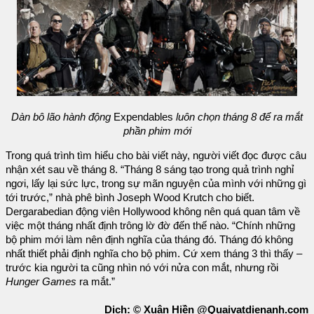
Dàn bô lão hành động
Expendables
luôn chọn tháng 8 để ra mắt
phần phim mới
Trong quá trình tìm hiểu cho bài viết này, người viết đọc được câu
nhận xét sau về tháng 8. “Tháng 8 sáng tạo trong quả trình nghỉ
ngơi, lấy lại sức lực, trong sự mãn nguyện của mình với những gì
tới trước,” nhà phê bình Joseph Wood Krutch cho biết.
Dergarabedian động viên Hollywood không nên quá quan tâm về
việc một tháng nhất định trông lờ đờ đến thế nào. “Chính những
bộ phim mới làm nên định nghĩa của tháng đó. Tháng đó không
nhất thiết phải định nghĩa cho bộ phim. Cứ xem tháng 3 thì thấy –
trước kia người ta cũng nhìn nó với nửa con mắt, nhưng rồi
Hunger Games
ra mắt.”
Dịch: © Xuân Hiền @Quaivatdienanh.com