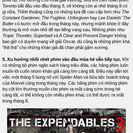
phía họ, mở đường cho mùa giải thưởng. Một khi Liên hoan phim
Toronto bắt đầu vào đầu tháng 9, sẽ không còn ai nhớ tháng 8 có
gì nữa. Thỉnh thoảng cũng có những tựa đề cao cấp hơn như
The
Constant Gardener, The Fugitive, Unforgiven
hay
Lee Daniels’ The
Butler
có bước mở đầu trong tháng này, nhưng mánh khóe ở đây
thường là mở màn nhỏ để tạo tiếng vang sau. Những phim như
Tropic Thunder, Superbad
và
A Clear and Present Danger
không
bao giờ có duyên mang về giải Oscar, dù cũng là những phim khá
“thịt thà” cho những khán giả đã chán phải gặm xương.
5. Xu hướng nhồi nhét phim vào đầu mùa hè vẫn tiếp tục.
Khi
có những bộ phim ngân sách hàng triệu đôla, các hãng phim luôn
muốn lôi cuốn nhóm khán giả càng lớn càng tốt. Điều này dẫn tới
việc một tháng 5 bùng nổ với
Spider-Man
và bữa tiệc hoành tráng
của Marvel cũng trong tháng này. Các hãng phim có những phim
trụ cột lớn thường muốn cho phim ra mắt càng sớm trong hè
càng tốt, vì thế không còn nhiều phim khác có thể được ra mắt
trong tháng 8.