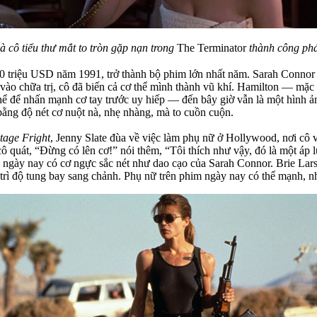
 cô tiểu thư mắt to tròn gặp nạn trong
The Terminator
thành công ph
00 triệu USD năm 1991, trở thành bộ phim lớn nhất năm. Sarah Connor 
a vào chữa trị, cô đã biến cả cơ thể mình thành vũ khí. Hamilton — mặ
hể để nhấn mạnh cơ tay trước uy hiếp — đến bây giờ vẫn là một hình ả
ằng độ nét cơ nuột nà, nhẹ nhàng, mà to cuồn cuộn.
tage Fright
, Jenny Slate đùa về việc làm phụ nữ ở Hollywood, nơi cô
ô quát, “Đừng có lên cơ!” nói thêm, “Tôi thích như vậy, đó là một á
ngày nay có cơ ngực sắc nét như dao cạo của Sarah Connor. Brie Lars
trì độ tung bay sang chảnh. Phụ nữ trên phim ngày nay có thể mạnh, n