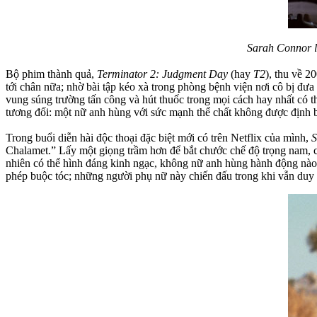
Sarah Connor là
Bộ phim thành quả,
Terminator 2: Judgment Day
(hay
T2
), thu về 2
tới chân nữa; nhờ bài tập kéo xà trong phòng bệnh viện nơi cô bị đư
vung súng trường tấn công và hút thuốc trong mọi cách hay nhất có t
tương đối: một nữ anh hùng với sức mạnh thể chất không được định b
Trong buổi diễn hài độc thoại đặc biệt mới có trên Netflix của mình,
S
Chalamet.” Lấy một giọng trầm hơn để bắt chước chế độ trọng nam, c
nhiên có thể hình đáng kinh ngạc, không nữ anh hùng hành động nào 
phép buộc tóc; những người phụ nữ này chiến đấu trong khi vẫn duy 