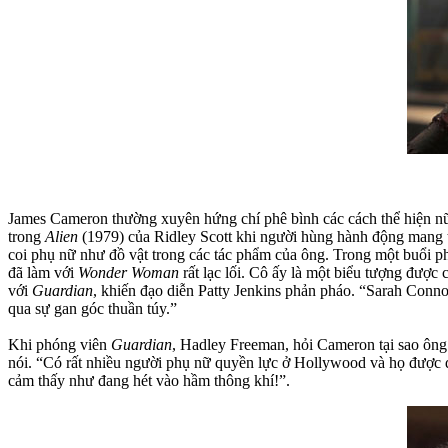
James Cameron thường xuyên hứng chí phê bình các cách thể hiện nữ
trong
Alien
(1979) của Ridley Scott khi người hùng hành động mang tí
coi phụ nữ như đồ vật trong các tác phẩm của ông. Trong một buổi 
đã làm với
Wonder Woman
rất lạc lối. Cô ấy là một biểu tượng được 
với
Guardian
, khiến đạo diễn Patty Jenkins phản pháo. “Sarah Connor
qua sự gan góc thuần túy.”
Khi phóng viên
Guardian
, Hadley Freeman, hỏi Cameron tại sao ông
nói. “Có rất nhiều người phụ nữ quyền lực ở Hollywood và họ được dẫ
cảm thấy như đang hét vào hầm thông khí!”.