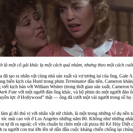
h là một cô gái khác lạ một cách quá nhàm, nhưng theo một cách cuố
a đã tạo ra nhân vật cùng nhà sản xuất và vợ tương lai của ông, Gale
ng biên kịch của Hurd trong phim
Terminator
đầu tiên, Cameron khăng
iết kịch bản với William Wisher (trong thời gian sản xuất, Cameron b
ark Fate
với một người đàn ông khác, và bộ phim do một người đàn ôn
yền lực ở Hollywood” thật — ông đã cưới một vài người trong số họ 
 làm gì đó thú vị với nhân vật nữ chính, là một trong những ví dụ nền 
ề tóc mái cao vút ở Los Angeles những năm 80. Không như những nhân 
i tự đi ra ngoài; cô vừa chuẩn bị chén một cái pizza thì Kẻ Hủy Diệt
h ra người con trai lớn lên sẽ dẫn đầu cuộc kháng chiến chống lại chún