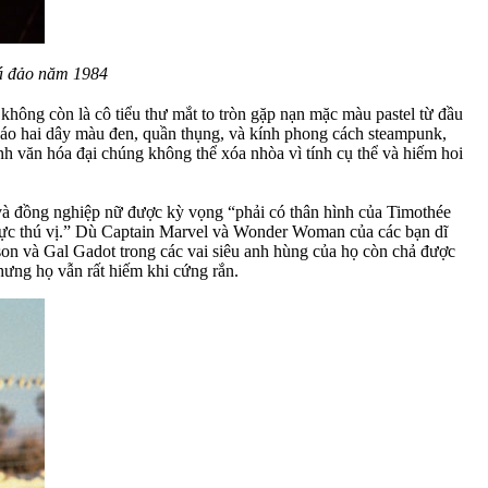
á đảo năm 1984
không còn là cô tiểu thư mắt to tròn gặp nạn mặc màu pastel từ đầu
c áo hai dây màu đen, quần thụng, và kính phong cách steampunk,
nh văn hóa đại chúng không thể xóa nhòa vì tính cụ thể và hiếm hoi
 và đồng nghiệp nữ được kỳ vọng “phải có thân hình của Timothée
p lực thú vị.” Dù Captain Marvel và Wonder Woman của các bạn dĩ
on và Gal Gadot trong các vai siêu anh hùng của họ còn chả được
hưng họ vẫn rất hiếm khi cứng rắn.