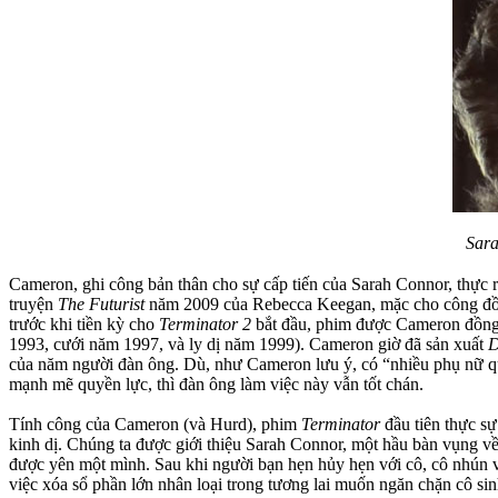
Sara
Cameron, ghi công bản thân cho sự cấp tiến của Sarah Connor, thực r
truyện
The Futurist
năm 2009 của Rebecca Keegan, mặc cho công đồ
trước khi tiền kỳ cho
Terminator 2
bắt đầu, phim được Cameron đồng v
1993, cưới năm 1997, và ly dị năm 1999). Cameron giờ đã sản xuất
D
của năm người đàn ông. Dù, như Cameron lưu ý, có “nhiều phụ nữ qu
mạnh mẽ quyền lực, thì đàn ông làm việc này vẫn tốt chán.
Tính công của Cameron (và Hurd), phim
Terminator
đầu tiên thực sự
kinh dị. Chúng ta được giới thiệu Sarah Connor, một hầu bàn vụng v
được yên một mình. Sau khi người bạn hẹn hủy hẹn với cô, cô nhún va
việc xóa sổ phần lớn nhân loại trong tương lai muốn ngăn chặn cô sin