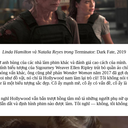
Linda Hamilton và Natalia Reyes trong
Terminator: Dark Fate, 2019
 anh hùng của các nhà làm phim khác và đánh giá cao cách của mình.
nh biểu tượng của Sigourney Weaver Ellen Ripley trút bỏ quần áo chỉ 
phỏng vấn khác, ông cũng phê phán
Wonder Woman
năm 2017 đã gợi dụ
coi như đồ vật, nó chỉ là Hollywood nam làm lại trò cũ! Tôi không nói t
 là một biểu tượng sắc đẹp. Cô ấy mạnh mẽ, cô ấy có vấn đề, cô ấy là 
 nghĩ Hollywood vẫn bắn trượt hồng tâm mô tả những người phụ nữ quy
n dắt và định hình phim nào được làm. Tôi nghĩ — không, tôi không th