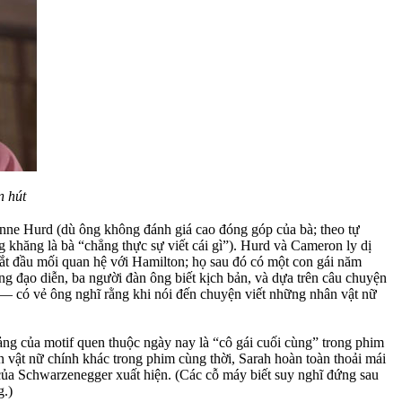
n hút
 Anne Hurd (dù ông không đánh giá cao đóng góp của bà; theo tự
 khăng là bà “chẳng thực sự viết cái gì”). Hurd và Cameron ly dị
ắt đầu mối quan hệ với Hamilton; họ sau đó có một con gái năm
g đạo diễn, ba người đàn ông biết kịch bản, và dựa trên câu chuyện
— có vẻ ông nghĩ rằng khi nói đến chuyện viết những nhân vật nữ
tảng của motif quen thuộc ngày nay là “cô gái cuối cùng” trong phim
vật nữ chính khác trong phim cùng thời, Sarah hoàn toàn thoải mái
 của Schwarzenegger xuất hiện. (Các cỗ máy biết suy nghĩ đứng sau
g.)