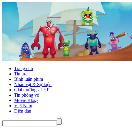
Trang chủ
Tin tức
Bình luận phim
Nhân vật & Sự kiện
Giải thưởng - LHP
Tin phòng vé
Movie Blogs
Việt Nam
Diễn đàn