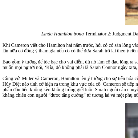
Linda Hamilton trong
Terminator 2: Judgment D
Khi Cameron viết cho Hamilton hai năm trước, hỏi cô có sẵn lòng và
lần nữa cô đồng ý tham gia nếu cô có thể đưa Sarah trở lại theo ý riên
Bao gồm ý tưởng để tóc bạc cho vai diễn, dù nó làm cô đau lòng ra 
muốn mọi người nói, ‘Kìa, đó không phải là Sarah Connor ngày xưa, 
Cùng với Miller và Cameron, Hamilton lên ý tưởng cho sự tiến hóa c
Hủy Diệt nào tình cờ hiện ra trong khu vực của cô. Cameron sẽ tiếp n
phần đầu tiên không kèn không trống giết luôn Sarah ngoài câu chuyệ
kháng chiến con người “được tăng cường” từ tương lai và một phụ nữ