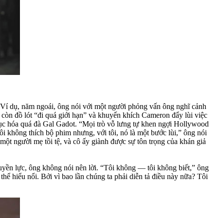
 Ví dụ, năm ngoái, ông nói với một người phỏng vấn ông nghĩ cảnh
còn đồ lót “đi quá giới hạn” và khuyến khích Cameron đẩy lùi việc
c hóa quá đà Gal Gadot. “Mọi trò vỗ lưng tự khen ngợi Hollywood
ôi không thích bộ phim nhưng, với tôi, nó là một bước lùi,” ông nói
một người mẹ tồi tệ, và cô ấy giành được sự tôn trọng của khán giả
ền lực, ông không nói nên lời. “Tôi không — tôi không biết,” ông
ể hiểu nổi. Bởi vì bao lần chúng ta phải diễn tả điều này nữa? Tôi