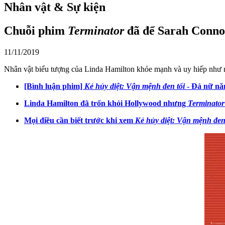
Nhân vật & Sự kiện
Chuỗi phim
Terminator
đã để Sarah Conno
11/11/2019
Nhân vật biểu tượng của Linda Hamilton khỏe mạnh và uy hiếp như 
[Bình luận phim]
Kẻ hủy diệt: Vận mệnh đen tối
- Đả nữ nă
Linda Hamilton đã trốn khỏi Hollywood nhưng
Terminator
Mọi điều cần biết trước khi xem
Kẻ hủy diệt: Vận mệnh đen