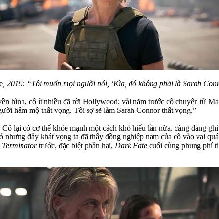
e
, 2019: “Tôi muốn mọi người nói, ‘Kìa, đó không phải là Sarah Con
uyền hình, cô ít nhiều đã rời Hollywood; vài năm trước cô chuyển từ M
người hâm mộ thất vọng. Tôi sợ sẽ làm Sarah Connor thất vọng.”
. Cô lại có cơ thể khỏe mạnh một cách khó hiểu lần nữa, càng đáng ghi
có nhưng đầy khát vọng ta đã thấy đồng nghiệp nam của cô vào vai quá
m
Terminator
trước, đặc biệt phần hai,
Dark Fate
cuối cùng phung phí ti