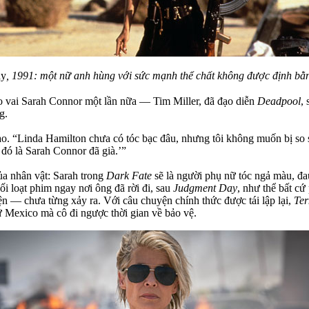
ay
, 1991: một nữ anh hùng với sức mạnh thể chất không được định bằn
o vai Sarah Connor một lần nữa — Tim Miller, đã đạo diễn
Deadpool
,
g.
sao. “Linda Hamilton chưa có tóc bạc đâu, nhưng tôi không muốn bị so
đó là Sarah Connor đã già.’”
ủa nhân vật: Sarah trong
Dark Fate
sẽ là người phụ nữ tóc ngả màu, đau 
ối loạt phim ngay nơi ông đã rời đi, sau
Judgment Day
, như thể bất c
n — chưa từng xảy ra. Với câu chuyện chính thức được tái lập lại,
Ter
 Mexico mà cô đi ngược thời gian về bảo vệ.