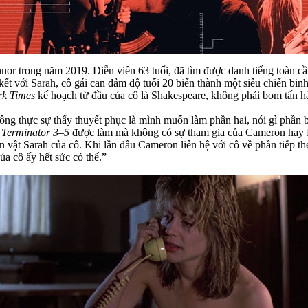
nnor trong năm 2019. Diễn viên 63 tuổi, đã tìm được danh tiếng toàn
 với Sarah, cô gái can đảm độ tuổi 20 biến thành một siêu chiến binh 
rk Times
kế hoạch từ đầu của cô là Shakespeare, không phải bom tấn 
ông thực sự thấy thuyết phục là mình muốn làm phần hai, nói gì phần
;
Terminator 3–5
được làm mà không có sự tham gia của Cameron hay 
n vật Sarah của cô. Khi lần đầu Cameron liên hệ với cô về phần tiếp th
của cô ấy hết sức có thể.”