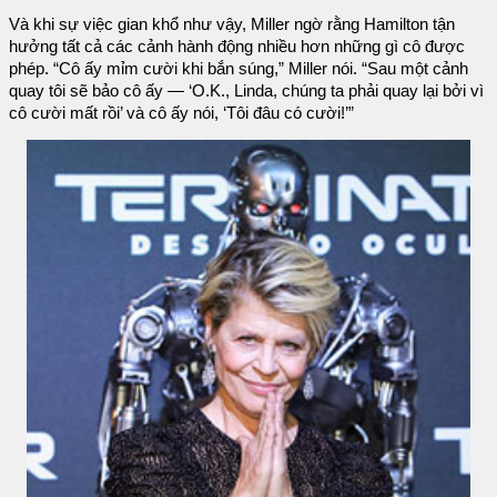
Và khi sự việc gian khổ như vậy, Miller ngờ rằng Hamilton tận
hưởng tất cả các cảnh hành động nhiều hơn những gì cô được
phép. “Cô ấy mỉm cười khi bắn súng,” Miller nói. “Sau một cảnh
quay tôi sẽ bảo cô ấy — ‘O.K., Linda, chúng ta phải quay lại bởi vì
cô cười mất rồi’ và cô ấy nói, ‘Tôi đâu có cười!’”