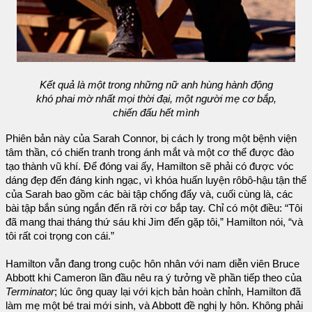
Kết quả là một trong những nữ anh hùng hành động
khó phai mờ nhất mọi thời đại, một người mẹ cơ bắp,
chiến đấu hết mình
Phiên bản này của Sarah Connor, bị cách ly trong một bệnh viện
tâm thần, có chiến tranh trong ánh mắt và một cơ thể được đào
tạo thành vũ khí. Để đóng vai ấy, Hamilton sẽ phải có được vóc
dáng đẹp đến đáng kinh ngạc, vì khóa huấn luyện rôbô-hậu tận thế
của Sarah bao gồm các bài tập chống đẩy và, cuối cùng là, các
bài tập bắn súng ngắn đến rã rời cơ bắp tay. Chỉ có một điều: “Tôi
đã mang thai tháng thứ sáu khi Jim đến gặp tôi,” Hamilton nói, “và
tôi rất coi trọng con cái.”
Hamilton vẫn đang trong cuộc hôn nhân với nam diễn viên Bruce
Abbott khi Cameron lần đầu nêu ra ý tưởng về phần tiếp theo của
Terminator
; lúc ông quay lại với kịch bản hoàn chỉnh, Hamilton đã
làm mẹ một bé trai mới sinh, và Abbott đề nghị ly hôn. Không phải