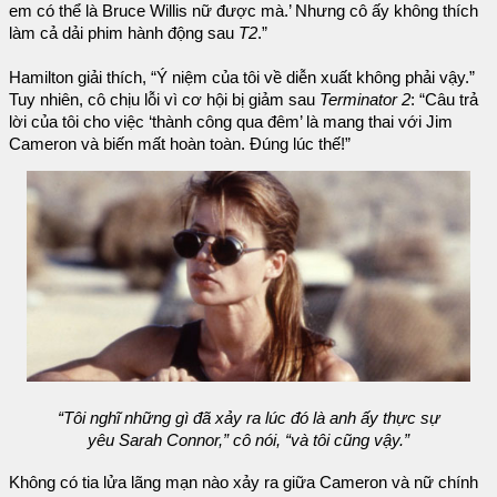
em có thể là Bruce Willis nữ được mà.’ Nhưng cô ấy không thích
làm cả dải phim hành động sau
T2
.”
Hamilton giải thích, “Ý niệm của tôi về diễn xuất không phải vậy.”
Tuy nhiên, cô chịu lỗi vì cơ hội bị giảm sau
Terminator 2
: “Câu trả
lời của tôi cho việc ‘thành công qua đêm’ là mang thai với Jim
Cameron và biến mất hoàn toàn. Đúng lúc thế!”
“Tôi nghĩ những gì đã xảy ra lúc đó là anh ấy thực sự
yêu Sarah Connor,” cô nói, “và tôi cũng vậy.”
Không có tia lửa lãng mạn nào xảy ra giữa Cameron và nữ chính