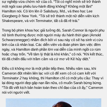
sự nghiệp vừa chớm nở của cô. “Tôi có nghĩ mình sẽ trở thành
một ngôi sao phiêu lưu-hành động không? Không một lần!”
Hamilton nói. Cô lớn lên ở Salisbury, Md., và theo học Lee
Giorgberg ở New York. “Tôi sẽ trở thành một nữ diễn viên kịch
Shakespeare, và với
Terminator
, tất cả đã rẽ trái.”
Trong bộ phim khoa học giả tưởng đó, Sarah Connor là người phụ
nữ bình thường được một người máy du hành thời gian (Arnold
Schwarzenegger) nhắm đích bởi vì sau này cô sẽ hạ sinh vị cứu
tinh của cả nhân loại. Các diễn viên và đoàn phim làm việc đêm
ngày, và Hamilton dành phần lớn vai diễn của mình ngồi co rúm
hoặc chạy trốn. “Về tâm lý thật là khó khăn,” cô nói. “Khi kết thúc,
tôi đã chiến đấu với trầm cảm và cứ mơ về Kẻ hủy diệt.”
Điều cô không mơ là một phần tiếp theo. Nhiều năm sau, khi
Cameron đột nhiên liên lạc với cô để xem cô có cam kết với
Terminator 2
hay không, thì Hamilton chỉ có một yêu cầu: Thay vì
lại đóng người đẹp gặp nạn lần nữa, cô muốn Sarah bừng bừng.
“Tôi đã viết kịch bản hoàn toàn theo chỉ đạo của cô ấy,” Cameron
nói với người viết.