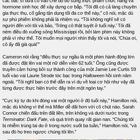
các bác sĩ đưa cô vào chế độ bổ sung thực phẩm chức năng và
hormone sinh học để xây dựng cơ bắp. “Tôi đã có cả làng chuyên
gia thực thụ, cố gắng tận dụng tối đa cơ thể này,” cô nói, mặc dù
sự phù phiếm không phải là nhiệm vụ. “Tôi không nghĩ sẽ có
người đến với tôi và bảo, ‘Trông cô thật tuyệt ở tuổi này.’ Tôi đã
ném điều đó xuống sông Mississippi rồi, bởi làm phim này không
phải vì như thế. Tôi muốn mọi người nhìn thấy tôi và nói, ‘Chúa ơi,
cô ấy đã già quá!’”
Cameron nói rằng “điều thực sự ngầu là một phim hành động lớn
đã được đặt lên vai một nữ diễn viên 62 tuổi.” Ông cũng được
truyền cảm hứng bởi sự thành công của một Jamie Lee Curtis 59
tuổi vào vai Laurie Strode tóc bạc trong
Halloween
hồi sinh năm
ngoái. “Tôi nghĩ bạn có thể dẫn ra ví dụ về loại cơ hội như vậy đã
từng được thực hiện trước đây trên một ngón tay.”
“Cực kỳ tự do khi đóng vai một người ở độ tuổi này,” Hamilton nói,
mặc dù không vì thế mà Miller dễ dãi hơn với cô chút nào. Sarah
Connor chiến đấu trên đất liền, trên không và dưới nước trong
Terminator: Dark Fate
, và quá trình quay rất gian nan. “Chúng tôi
bị nhiễm trùng tai do ở trong nước suốt ba tuần,” Hamilton nói, “và
sau đó họ treo ngược chúng tôi lên.”