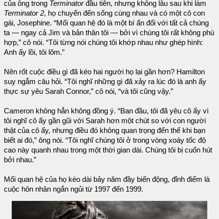
của ông trong
Terminator
đầu tiên, nhưng không lâu sau khi làm
Terminator 2
, họ chuyển đến sống cùng nhau và có một cô con
gái, Josephine. “Mối quan hệ đó là một bí ẩn đối với tất cả chúng
ta — ngay cả Jim và bản thân tôi — bởi vì chúng tôi rất không phù
hợp,” cô nói. “Tôi từng nói chúng tôi khớp nhau như ghép hình:
Anh ấy lồi, tôi lõm.”
Nên rốt cuộc điều gì đã kéo hai người họ lại gần hơn? Hamilton
suy ngẫm câu hỏi. “Tôi nghĩ những gì đã xảy ra lúc đó là anh ấy
thực sự yêu Sarah Connor,” cô nói, “và tôi cũng vậy.”
Cameron không hẳn không đồng ý. “Ban đầu, tôi đã yêu cô ấy vì
tôi nghĩ cô ấy gần gũi với Sarah hơn một chút so với con người
thật của cô ấy, nhưng điều đó không quan trọng đến thế khi bạn
biết ai đó,” ông nói. “Tôi nghĩ chúng tôi ở trong vòng xoáy tốc độ
cao này quanh nhau trong một thời gian dài. Chúng tôi bị cuốn hút
bởi nhau.”
Mối quan hệ của họ kéo dài bảy năm đầy biến động, đỉnh điểm là
cuộc hôn nhân ngắn ngủi từ 1997 đến 1999.