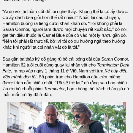
“Ai đó vờ thì thầm cốt để tôi nghe thấy: ‘Không thể là cô ấy được.
Cô ấy đánh bi-a giỏi hơn thế rất nhiều!’” Nhắc lại câu chuyện,
Hamilton buông ra tiếng cười khàn khàn đó. “Tôi không phải là
Sarah Connor, người làm được mọi chuyện rất xuất sắc,” cô nói,
gạt tàn điếu thuốc lá Camel Blue của cô vào một ly rượu gần đó.
“Nên tôi phải rất thực tế, bởi vì tôi có xu hướng ngả theo hướng
khác khi người ta coi nhân vật đó là tôi.”
Sau gần ba thập kỷ cố gắng rũ bỏ cái bóng dài của Sarah Connor,
Hamilton 62 tuổi cuối cùng quay lại nhân vật cho
Terminator: Dark
Fate
, ra rạp vào ngày 1 tháng 11 ở Việt Nam với tựa
Kẻ hủy diệt:
Vận mệnh đen tối
. Bộ phim trao cho Hamilton câu cửa miệng
được trích dẫn nhiều nhất, “Tôi sẽ trở lại,” dù rằng sau bao nhiêu
lâu rời bỏ chuỗi phim
Terminator
, bạn không thể trách khán giả cứ
thắc mắc cô ấy đã ở đâu.