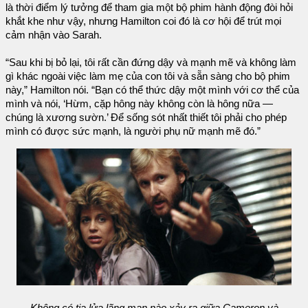
là thời điểm lý tưởng để tham gia một bộ phim hành động đòi hỏi
khắt khe như vậy, nhưng Hamilton coi đó là cơ hội để trút mọi
cảm nhận vào Sarah.
“Sau khi bị bỏ lại, tôi rất cần đứng dậy và mạnh mẽ và không làm
gì khác ngoài việc làm mẹ của con tôi và sẵn sàng cho bộ phim
này,” Hamilton nói. “Bạn có thể thức dậy một mình với cơ thể của
mình và nói, ‘Hừm, cặp hông này không còn là hông nữa —
chúng là xương sườn.’ Để sống sót nhất thiết tôi phải cho phép
mình có được sức mạnh, là người phụ nữ mạnh mẽ đó.”
Không có tia lửa lãng mạn nào xảy ra giữa Cameron và