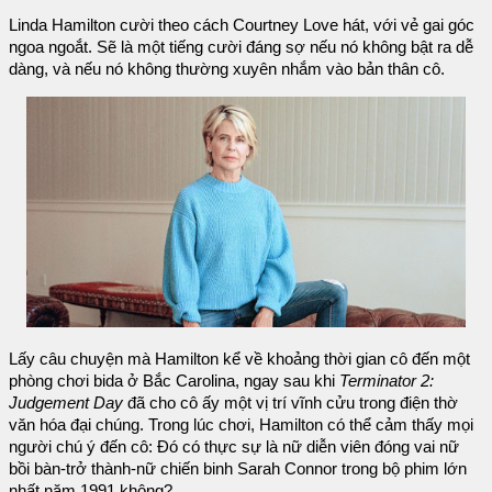
Linda Hamilton cười theo cách Courtney Love hát, với vẻ gai góc
ngoa ngoắt. Sẽ là một tiếng cười đáng sợ nếu nó không bật ra dễ
dàng, và nếu nó không thường xuyên nhắm vào bản thân cô.
Lấy câu chuyện mà Hamilton kể về khoảng thời gian cô đến một
phòng chơi bida ở Bắc Carolina, ngay sau khi
Terminator 2:
Judgement Day
đã cho cô ấy một vị trí vĩnh cửu trong điện thờ
văn hóa đại chúng. Trong lúc chơi, Hamilton có thể cảm thấy mọi
người chú ý đến cô: Đó có thực sự là nữ diễn viên đóng vai nữ
bồi bàn-trở thành-nữ chiến binh Sarah Connor trong bộ phim lớn
nhất năm 1991 không?