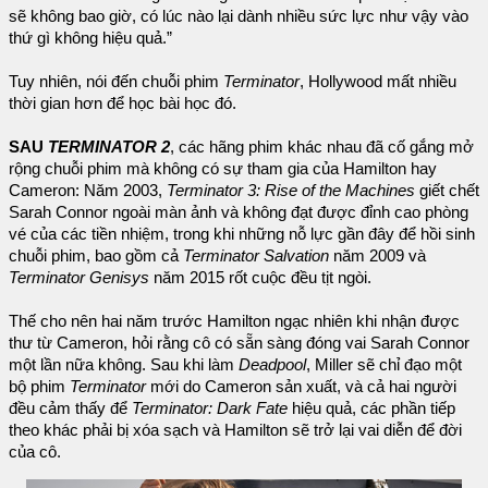
sẽ không bao giờ, có lúc nào lại dành nhiều sức lực như vậy vào
thứ gì không hiệu quả.”
Tuy nhiên, nói đến chuỗi phim
Terminator
, Hollywood mất nhiều
thời gian hơn để học bài học đó.
SAU
TERMINATOR 2
, các hãng phim khác nhau đã cố gắng mở
rộng chuỗi phim mà không có sự tham gia của Hamilton hay
Cameron: Năm 2003,
Terminator 3: Rise of the Machines
giết chết
Sarah Connor ngoài màn ảnh và không đạt được đỉnh cao phòng
vé của các tiền nhiệm, trong khi những nỗ lực gần đây để hồi sinh
chuỗi phim, bao gồm cả
Terminator Salvation
năm 2009 và
Terminator Genisys
năm 2015 rốt cuộc đều tịt ngòi.
Thế cho nên hai năm trước Hamilton ngạc nhiên khi nhận được
thư từ Cameron, hỏi rằng cô có sẵn sàng đóng vai Sarah Connor
một lần nữa không. Sau khi làm
Deadpool
, Miller sẽ chỉ đạo một
bộ phim
Terminator
mới do Cameron sản xuất, và cả hai người
đều cảm thấy để
Terminator: Dark Fate
hiệu quả, các phần tiếp
theo khác phải bị xóa sạch và Hamilton sẽ trở lại vai diễn để đời
của cô.