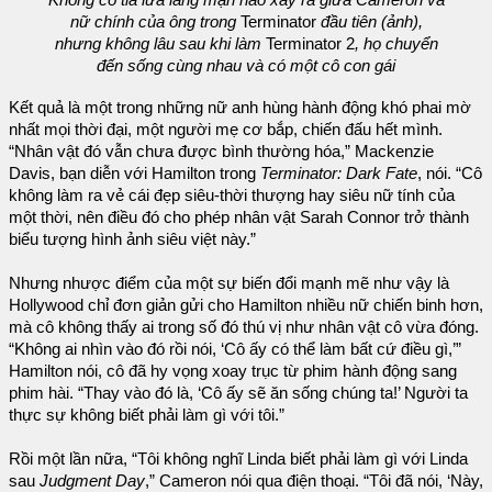
nữ chính của ông trong
Terminator
đầu tiên (ảnh),
nhưng không lâu sau khi làm
Terminator 2
, họ chuyển
đến sống cùng nhau và có một cô con gái
Kết quả là một trong những nữ anh hùng hành động khó phai mờ
nhất mọi thời đại, một người mẹ cơ bắp, chiến đấu hết mình.
“Nhân vật đó vẫn chưa được bình thường hóa,” Mackenzie
Davis, bạn diễn với Hamilton trong
Terminator: Dark Fate
, nói. “Cô
không làm ra vẻ cái đẹp siêu-thời thượng hay siêu nữ tính của
một thời, nên điều đó cho phép nhân vật Sarah Connor trở thành
biểu tượng hình ảnh siêu việt này.”
Nhưng nhược điểm của một sự biến đổi mạnh mẽ như vậy là
Hollywood chỉ đơn giản gửi cho Hamilton nhiều nữ chiến binh hơn,
mà cô không thấy ai trong số đó thú vị như nhân vật cô vừa đóng.
“Không ai nhìn vào đó rồi nói, ‘Cô ấy có thể làm bất cứ điều gì,’”
Hamilton nói, cô đã hy vọng xoay trục từ phim hành động sang
phim hài. “Thay vào đó là, ‘Cô ấy sẽ ăn sống chúng ta!’ Người ta
thực sự không biết phải làm gì với tôi.”
Rồi một lần nữa, “Tôi không nghĩ Linda biết phải làm gì với Linda
sau
Judgment Day
,” Cameron nói qua điện thoại. “Tôi đã nói, ‘Này,