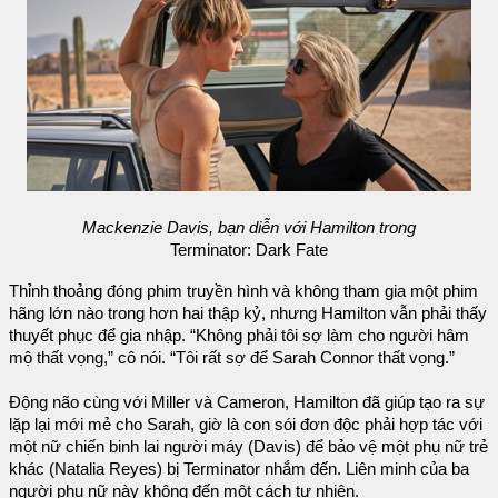
Mackenzie Davis, bạn diễn với Hamilton trong
Terminator: Dark Fate
Thỉnh thoảng đóng phim truyền hình và không tham gia một phim
hãng lớn nào trong hơn hai thập kỷ, nhưng Hamilton vẫn phải thấy
thuyết phục để gia nhập. “Không phải tôi sợ làm cho người hâm
mộ thất vọng,” cô nói. “Tôi rất sợ để Sarah Connor thất vọng.”
Động não cùng với Miller và Cameron, Hamilton đã giúp tạo ra sự
lặp lại mới mẻ cho Sarah, giờ là con sói đơn độc phải hợp tác với
một nữ chiến binh lai người máy (Davis) để bảo vệ một phụ nữ trẻ
khác (Natalia Reyes) bị Terminator nhắm đến. Liên minh của ba
người phụ nữ này không đến một cách tự nhiên.