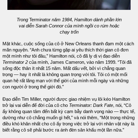
Trong
Terminator
năm 1984, Hamilton dành phần lớn
vai diễn Sarah Connor của mình ngồi co rúm hoặc
chạy trốn
Mặt khác, cuộc sống của cô ở New Orleans thanh đạm một cách
mãn nguyện. “Anh chưa từng gặp ai yêu thích thời gian cô đơn
một mình như tôi đâu,” Hamilton nói, cô đã ly dị vị đạo diễn
Terminator 2
của mình, James Cameron, vào năm 1999. “Tôi đã
sống độc thân ít nhất 15 năm. Mất dấu vết, bởi vì chẳng quan
trọng — hay ít nhất là không quan trọng với tôi. Tôi có một mối
quan hệ rất lãng mạn với thế giới của mình mỗi ngày và những
con người ở trong thế giới đó.”
Đạo diễn Tim Miller, người được giao nhiệm vụ lôi kéo Hamilton
trở lại vai diễn để đời của cô cho
Terminator: Dark Fate
, nói, “Cô
ấy không quan tâm đến bất kỳ cạm bẫy danh vọng nào — thực tế,
dường như cô chẳng muốn gì hết,” và nói thêm, “Một trong những
điều khó khăn nhất cho cô ấy trong việc trở lại với nhân vật này là
biết rằng cô sẽ phải bước ra ánh đèn sân khấu một lần nữa.”