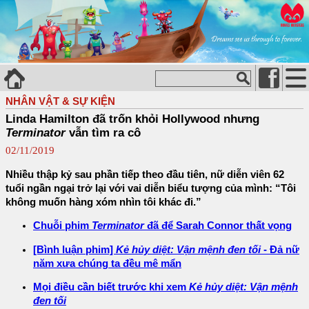
NHÂN VẬT & SỰ KIỆN
Linda Hamilton đã trốn khỏi Hollywood nhưng
Terminator
vẫn tìm ra cô
02/11/2019
Nhiều thập kỷ sau phần tiếp theo đầu tiên, nữ diễn viên 62
tuổi ngần ngại trở lại với vai diễn biểu tượng của mình: “Tôi
không muốn hàng xóm nhìn tôi khác đi.”
Chuỗi phim
Terminator
đã để Sarah Connor thất vọng
[Bình luận phim]
Kẻ hủy diệt: Vận mệnh đen tối
- Đả nữ
năm xưa chúng ta đều mê mẩn
Mọi điều cần biết trước khi xem
Kẻ hủy diệt: Vận mệnh
đen tối