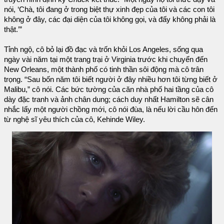
nói, ‘Chà, tôi đang ở trong biệt thự xinh đẹp của tôi và các con tôi
không ở đây, các đại diện của tôi không gọi, và đấy không phải là
thật.’”
Tỉnh ngộ, cô bỏ lại đồ đạc và trốn khỏi Los Angeles, sống qua
ngày vài năm tại một trang trại ở Virginia trước khi chuyển đến
New Orleans, một thành phố có tinh thần sôi động mà cô trân
trọng. “Sau bốn năm tôi biết người ở đây nhiều hơn tôi từng biết ở
Malibu,” cô nói. Các bức tường của căn nhà phố hai tầng của cô
dày đặc tranh và ảnh chân dung; cách duy nhất Hamilton sẽ cân
nhắc lấy một người chồng mới, cô nói đùa, là nếu lời cầu hôn đến
từ nghệ sĩ yêu thích của cô, Kehinde Wiley.