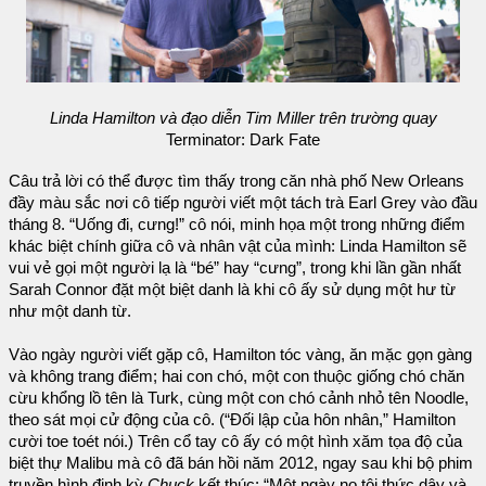
Linda Hamilton và đạo diễn Tim Miller trên trường quay
Terminator: Dark Fate
Câu trả lời có thể được tìm thấy trong căn nhà phố New Orleans
đầy màu sắc nơi cô tiếp người viết một tách trà Earl Grey vào đầu
tháng 8. “Uống đi, cưng!” cô nói, minh họa một trong những điểm
khác biệt chính giữa cô và nhân vật của mình: Linda Hamilton sẽ
vui vẻ gọi một người lạ là “bé” hay “cưng”, trong khi lần gần nhất
Sarah Connor đặt một biệt danh là khi cô ấy sử dụng một hư từ
như một danh từ.
Vào ngày người viết gặp cô, Hamilton tóc vàng, ăn mặc gọn gàng
và không trang điểm; hai con chó, một con thuộc giống chó chăn
cừu khổng lồ tên là Turk, cùng một con chó cảnh nhỏ tên Noodle,
theo sát mọi cử động của cô. (“Đối lập của hôn nhân,” Hamilton
cười toe toét nói.) Trên cổ tay cô ấy có một hình xăm tọa độ của
biệt thự Malibu mà cô đã bán hồi năm 2012, ngay sau khi bộ phim
truyền hình định kỳ
Chuck
kết thúc: “Một ngày nọ tôi thức dậy và