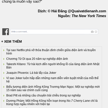
chúng ta muốn vậy sao?”
Dịch: © Hải Đăng @Quaivatdienanh.com
Nguồn:
The New York Times
+ XEM THÊM
Tại sao Netflix phá vỡ thỏa thuận đình chiến giữa điện ảnh và truyền
hình
Chương Tử Di qua 20 năm sự nghiệp điện ảnh
Takeshi Kitano: Từ hài kịch đến người khổng lồ của làng điện ảnh Nhật
Bản
Joaquin Phoenix: Lá bài tẩy của
Joker
Vì sao Joker luôn hấp dẫn những nam diễn viên tuyệt nhất của mỗi thế
hệ
Biểu tượng điện ảnh Hồng Kông Trương Mạn Ngọc: Một sự nghiệp mới
15 năm sau vai chính cuối cùng
Brad Pitt và những câu chuyện trái chiều trong sự nghiệp
Dương Phàm: Một Hồng Kông hỗn loạn trong
No.7 Cherry Lane
chỉ là
trùng hợp ngẫu nhiên với hiện tại