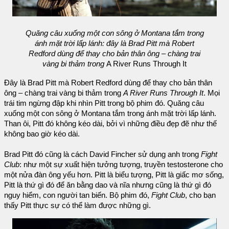
Quăng câu xuống một con sông ở Montana tắm trong
ánh mặt trời lấp lánh: đây là Brad Pitt mà Robert
Redford dùng để thay cho bản thân ông – chàng trai
vàng bi thảm trong
A River Runs Through It
Đây là Brad Pitt mà Robert Redford dùng để thay cho bản thân
ông – chàng trai vàng bi thảm trong
A River Runs Through It
. Mọi
trái tim ngừng đập khi nhìn Pitt trong bộ phim đó. Quăng câu
xuống một con sông ở Montana tắm trong ánh mặt trời lấp lánh.
Than ôi, Pitt đó không kéo dài, bởi vì những điều đẹp đẽ như thế
không bao giờ kéo dài.
Brad Pitt đó cũng là cách David Fincher sử dụng anh trong
Fight
Club
: như một sự xuất hiện tưởng tượng, truyền testosterone cho
một nửa đàn ông yếu hơn. Pitt là biểu tượng, Pitt là giấc mơ sống,
Pitt là thứ gì đó để ăn bằng dao và nĩa nhưng cũng là thứ gì đó
nguy hiểm, con người tan biến. Bộ phim đó,
Fight Club
, cho bạn
thấy Pitt thực sự có thể làm được những gì.