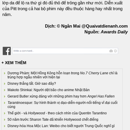
lớp da để lộ ra thứ gì đó đủ thô để trông gần như mới. Diễn xuất
của Pitt trong cả hai bộ phim này đều thuộc hàng hay nhất trong
năm.
Dịch: © Ngân Mai @Quaivatdienanh.com
Nguồn:
Awards Daily
+ XEM THÊM
Dương Phàm: Một Hồng Kông hỗn loạn trong
No.7 Cherry Lane
chỉ là
trùng hợp ngẫu nhiên với hiện tại
Disney thắng tất. Giờ sao đây?
Makoto Shinkai: Người dệt bão cho anime Nhật Bản
Gerard Butler xứng đáng với những phim hay hơn
Angel Has Fallen
Tarantinoesque
: Sự hình thành vị đạo-diễn-người-nổi-tiếng vĩ đại cuối
cùng
Thế giới - và
Hollywood
- theo cách nhìn của Quentin Tarantino
50 năm trước Sharon Tate đã khiến Hollywood chết điếng
Disney-hóa Hoa Mộc Lan: Weibo cho biết người Trung Quốc nghĩ gì