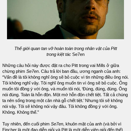
Thế giới quan tan vỡ hoàn toàn trong nhân vật của Pitt
trong kiệt tác
Se7en
Những câu hỏi này được đặt ra cho Pitt trong vai Mills ở giữa
chừng phim
Se7en
. Câu trả lời ban đầu, ương ngạnh của anh:
“Vấn đề là tôi không nghĩ ông sẽ bỏ cuộc vì tin những điều ông nói.
Tôi không nghĩ vậy. Tôi nghĩ ông muốn tin vì ông sẽ bỏ cuộc. Ông
muốn tôi đồng ý với ông, và muốn tôi nói, ‘Đúng, đúng, đúng. Ông
nói đúng. Toàn là hỗn độn. Một mớ hỗn độn chết tiệt. Tất cả chúng
ta nên sống trong một căn nhà gỗ chết tiệt.’ Nhưng tôi sẽ không
nói vậy. Tôi sẽ không nói vậy đâu. Tôi không đồng ý với ông.
Không. Không thể.”
Tuy nhiên, đến cuối phim
Se7en
, khuôn mặt của anh (và bởi vì
Fincher là một đạo diễn giỏi và Pitt là một diễn viên giỏi đến thế)