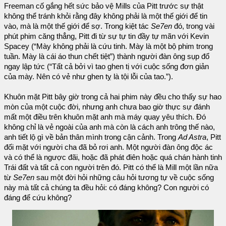
Freeman cố gắng hết sức bảo vệ Mills của Pitt trước sự thật
không thể tránh khỏi rằng đây không phải là một thế giới để tin
vào, mà là một thế giới để sợ. Trong kiệt tác
Se7en
đó, trong vài
phút phim căng thẳng, Pitt đi từ sự tự tin đầy tự mãn với Kevin
Spacey (“Mày không phải là cứu tinh. Mày là một bộ phim trong
tuần. Mày là cái áo thun chết tiệt”) thành người đàn ông sụp đổ
ngay lập tức (“Tất cả bởi vì tao ghen tị với cuộc sống đơn giản
của mày. Nên có vẻ như ghen tỵ là tội lỗi của tao.”).
Khuôn mặt Pitt bây giờ trong cả hai phim này đều cho thấy sự hao
mòn của một cuộc đời, nhưng anh chưa bao giờ thực sự đánh
mất một điều trên khuôn mặt anh mà máy quay yêu thích. Đó
không chỉ là vẻ ngoài của anh mà còn là cách anh trông thế nào,
anh tiết lộ gì về bản thân mình trong cận cảnh. Trong
Ad Astra
, Pitt
đối mặt với người cha đã bỏ rơi anh. Một người đàn ông độc ác
và có thể là ngược đãi, hoặc đã phát điên hoặc quá chán hành tinh
Trái đất và tất cả con người trên đó. Pitt có thể là Mill một lần nữa
từ
Se7en
sau một đời hỏi những câu hỏi tương tự về cuộc sống
này mà tất cả chúng ta đều hỏi: có đáng không? Con người có
đáng để cứu không?