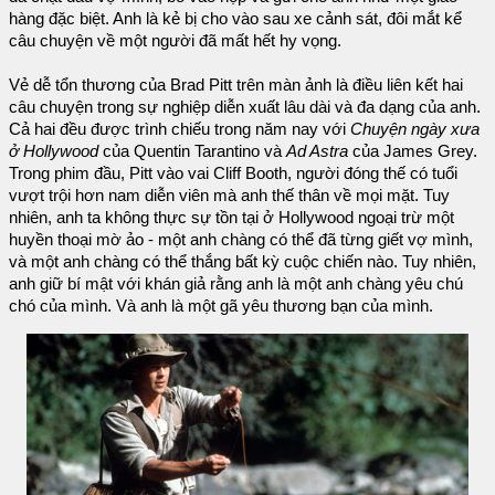
hàng đặc biệt. Anh là kẻ bị cho vào sau xe cảnh sát, đôi mắt kể
câu chuyện về một người đã mất hết hy vọng.
Vẻ dễ tổn thương của Brad Pitt trên màn ảnh là điều liên kết hai
câu chuyện trong sự nghiệp diễn xuất lâu dài và đa dạng của anh.
Cả hai đều được trình chiếu trong năm nay với
Chuyện ngày xưa
ở Hollywood
của Quentin Tarantino và
Ad Astra
của James Grey.
Trong phim đầu, Pitt vào vai Cliff Booth, người đóng thế có tuổi
vượt trội hơn nam diễn viên mà anh thế thân về mọi mặt. Tuy
nhiên, anh ta không thực sự tồn tại ở Hollywood ngoại trừ một
huyền thoại mờ ảo - một anh chàng có thể đã từng giết vợ mình,
và một anh chàng có thể thắng bất kỳ cuộc chiến nào. Tuy nhiên,
anh giữ bí mật với khán giả rằng anh là một anh chàng yêu chú
chó của mình. Và anh là một gã yêu thương bạn của mình.