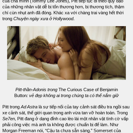
của cha mình (Tommy Lee Jones), Pitt tiếp tục đi theo quỹ đạo
của những nhân vật dễ bị tổn thương hơn, bị thương tích, thậm
chí cùn nhụt anh đã đóng. Khác xa với chàng trai vàng hết thời
trong
Chuyện ngày xưa ở Hollywood
.
Pitt-thần-Adonis trong
The Curious Case of Benjamin
Button
: vẻ đẹp không ai trong chúng ta có thể nắm giữ
Pitt trong
Ad Astra
là sự tiếp nối của tay cảnh sát điều tra ngồi sau
xe cảnh sát, thế giới quan trong anh vừa tan vỡ hoàn toàn. Trong
Se7en
, Pitt đang ở dạng đỉnh cao lèo lái một nhân vật tình cờ vấp
phải công việc mà anh ta không được chuẩn bị để làm. Như
Morgan Freeman nói, “Cậu ta chưa sẵn sàng.” Somerset của