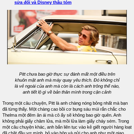
sửa đổi và Disney thâu tóm
Pitt chưa bao giờ thực sự đánh mất một điều trên
khuôn mặt anh mà máy quay yêu thích. Đó không chỉ
là vẻ ngoài của anh mà còn là cách anh trông thế nào,
anh tiết lộ gì về bản thân mình trong cận cảnh
Trong một câu chuyện, Pitt là anh chàng nóng bỏng nhất mà bạn
đã từng thấy. Một chàng cao bồi cơ bụng sáu múi rắn chắc cho
Thelma một đêm ân ái mà cô ấy sẽ không bao giờ quên. Anh
không phải giấy châm lửa, mà mồi lửa làm giấy cháy sém. Trong
một câu chuyện khác, anh bắn liên tục vào kẻ giết người hàng loạt
đã chặt đầu vợ mình, bỏ vào hộp và gửi cho anh như một giao