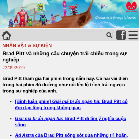
NHÂN VẬT & SỰ KIỆN
Brad Pitt và những câu chuyện trái chiều trong sự
nghiệp
22/09/2019
Brad Pitt tham gia hai phim trong năm nay. Cả hai vai diễn
trong hai phim đó dường như nói lên lộ trình trái ngược
trong sự nghiệp của anh.
[Bình luận phim]
Giải mã bí ẩn ngân hà
: Brad Pitt cô
đơn lạc lõng trong không gian
Giải mã bí ẩn ngân hà
: Brad Pitt đi tìm ý nghĩa cuộc
sống
Ad Astra
của Brad Pitt sống sót qua những trì hoãn,