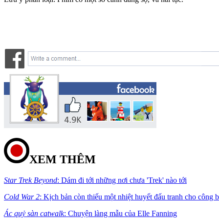
XEM THÊM
Star Trek Beyond
: Dám đi tới những nơi chưa 'Trek' nào tới
Cold War 2
: Kịch bản còn thiếu một nhiệt huyết đấu tranh cho công 
Ác quỷ sàn catwalk
: Chuyện làng mẫu của Elle Fanning