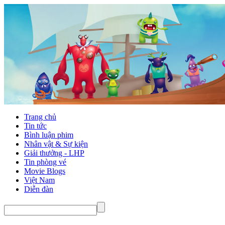
Trang chủ
Tin tức
Bình luận phim
Nhân vật & Sự kiện
Giải thưởng - LHP
Tin phòng vé
Movie Blogs
Việt Nam
Diễn đàn