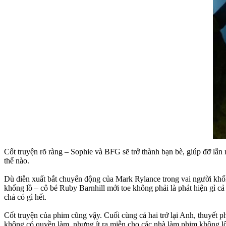
Cốt truyện rõ ràng – Sophie và BFG sẽ trở thành bạn bè, giúp đỡ lẫn
thế nào.
Dù diễn xuất bắt chuyển động của Mark Rylance trong vai người khổng
khổng lồ – cô bé Ruby Barnhill mới toe không phải là phát hiện gì c
chả có gì hết.
Cốt truyện của phim cũng vậy. Cuối cùng cả hai trở lại Anh, thuyết 
không có quyền làm, nhưng ít ra miễn cho các nhà làm phim không lô