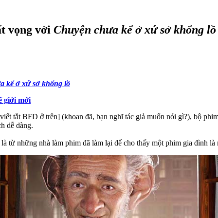
ất vọng với
Chuyện chưa kể ở xứ sở khổng lồ
 kể ở xứ sở khổng lồ
ế giới mới
iết tắt BFD ở trên] (khoan đã, bạn nghĩ tác giả muốn nói gì?), bộ phi
ch dễ dàng.
là từ những nhà làm phim đã làm lại để cho thấy một phim gia đình là 