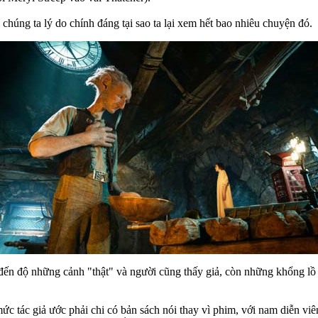
chúng ta lý do chính đáng tại sao ta lại xem hết bao nhiêu chuyện đó.
ến độ những cảnh "thật" và người cũng thấy giả, còn những khổng lồ 
ức tác giả ước phải chi có bản sách nói thay vì phim, với nam diễn viê