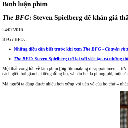
Bình luận phim
The BFG
: Steven Spielberg để khán giả th
24/07/2016
BFG? BFD.
Những điều cần biết trước khi xem
The BFG
-
Chuyện chưa
The BFG
: Steven Spielberg trở lại với việc tạo ra những th
Một thất vọng lớn về làm phim [big filmmaking disappointment – tức v
cách giết thời gian hai tiếng đồng hồ, và hầu hết là phung phí, một cá
Mà người ta đáng được nhiều hơn xứng với tiền vé của họ chứ – nhất 