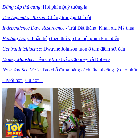
Đẳng cấp thú cưng
: Hơi phí một ý tưởng lạ
The Legend of Tarzan
: Chàng trai gặp khỉ đột
Independence Day: Resurgence
- Trái Đất thắng. Khán giả Mỹ thua
Finding Dory
: Phần tiếp theo thú vị cho một phim kinh điển
Central Intelligence
: Dwayne Johnson luôn ở tâm điểm sới đấu
Money Monster
: Tiền cược đặt vào Clooney và Roberts
Now You See Me 2
: Tạo chỗ đứng bằng cách lấy lại công lý cho nhữ
« Mới hơn
Cũ hơn »