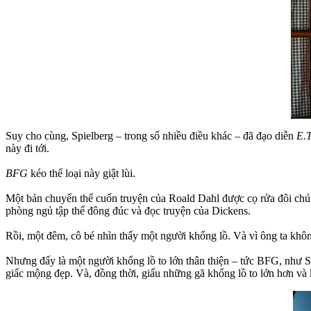
Suy cho cùng, Spielberg – trong số nhiều điều khác – đã đạo diễn
E.T
này đi tới.
BFG
kéo thể loại này giật lùi.
Một bản chuyển thể cuốn truyện của Roald Dahl được cọ rửa đôi chút
phòng ngủ tập thể đông đúc và đọc truyện của Dickens.
Rồi, một đêm, cô bé nhìn thấy một người khổng lồ. Và vì ông ta khôn
Nhưng đấy là một người khổng lồ to lớn thân thiện – tức BFG, như 
giấc mộng đẹp. Và, đồng thời, giấu những gã khổng lồ to lớn hơn và 