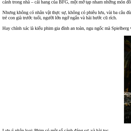
cảnh trong nhà – cái hang của BFG, một mớ tạp nham những món đồ 
Nhưng không có nhân vật thực sự, không có phiêu lưu, vài ba câu đùa
trẻ con già trước tuổi, người lớn ngớ ngẩn và hài hước cũ rích.
Hay chính xác là kiểu phim gia đình an toàn, ngu ngốc mà Spielberg 
Lưu ý phân loại: Phim có một số cảnh đáng sợ, và hài tục.