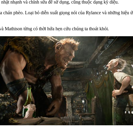
nhặt nhạnh và chỉnh sửa để sử dụng, cũng thuộc dạng kỳ diệu.
 chán phèo. Loại bỏ diễn xuất giọng nói của Rylance và những hiệu ứn
và Mathison từng có thời hứa hẹn cứu chúng ta thoát khỏi.