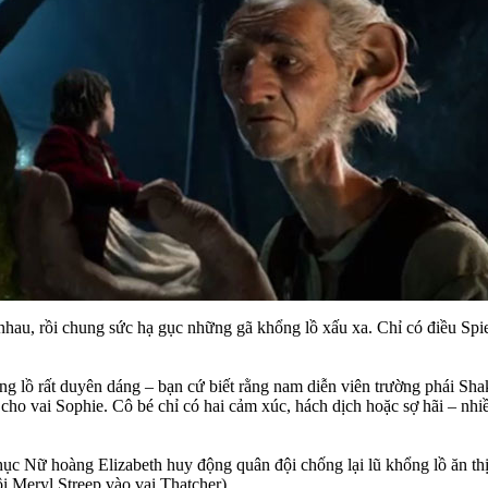
 nhau, rồi chung sức hạ gục những gã khổng lồ xấu xa. Chỉ có điều Spi
 lồ rất duyên dáng – bạn cứ biết rằng nam diễn viên trường phái Shake
ả cho vai Sophie. Cô bé chỉ có hai cảm xúc, hách dịch hoặc sợ hãi – 
phục Nữ hoàng Elizabeth huy động quân đội chống lại lũ khổng lồ ăn thị
i Meryl Streep vào vai Thatcher).