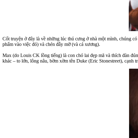
Cốt truyện ở đây là về những lúc thú cưng ở nhà một mình, chúng có
phẩm vào việc đó) và chén đẫy mỡ (và cả xương).
Max (do Louis CK lồng tiếng) là con chó lai đẹp mã và thích đàn đúm
khác – to lớn, lông nâu, bờm xờm tên Duke (Eric Stonestreet), cạnh t