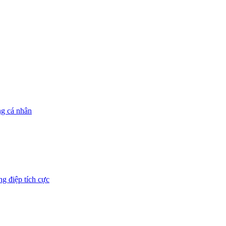
ng cá nhân
g điệp tích cực