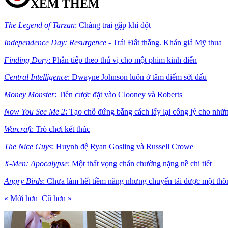
XEM THÊM
The Legend of Tarzan
: Chàng trai gặp khỉ đột
Independence Day: Resurgence
- Trái Đất thắng. Khán giả Mỹ thua
Finding Dory
: Phần tiếp theo thú vị cho một phim kinh điển
Central Intelligence
: Dwayne Johnson luôn ở tâm điểm sới đấu
Money Monster
: Tiền cược đặt vào Clooney và Roberts
Now You See Me 2
: Tạo chỗ đứng bằng cách lấy lại công lý cho nhữ
Warcraft
: Trò chơi kết thúc
The Nice Guys
: Huynh đệ Ryan Gosling và Russell Crowe
X-Men: Apocalypse
: Một thất vọng chán chường nặng nề chi tiết
Angry Birds
: Chưa làm hết tiềm năng nhưng chuyển tải được một thôn
« Mới hơn
Cũ hơn »