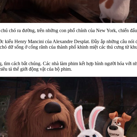
i chú chó ra đường, trên những con phố chính của New York, chiến đấu 
 kiểu Henry Mancini của Alexandre Desplat. Đầy ắp những câu nói đùa
 và chó dữ sống ở cống rãnh của thành phố khinh miệt các thú cưng từ k
g, tìm cách bắt chúng. Các nhà làm phim kết hợp hình người hóa với n
êu tả thế giới động vật của bộ phim.