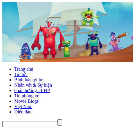
Trang chủ
Tin tức
Bình luận phim
Nhân vật & Sự kiện
Giải thưởng - LHP
Tin phòng vé
Movie Blogs
Việt Nam
Diễn đàn