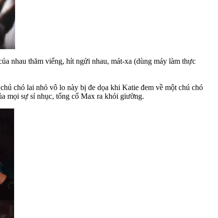
của nhau thăm viếng, hít ngửi nhau, mát-xa (dùng máy làm thực
 chú chó lai nhỏ vô lo này bị đe dọa khi Katie đem về một chú chó
ủa mọi sự sỉ nhục, tống cổ Max ra khỏi giường.