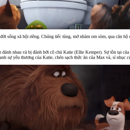
 đời sống xã hội riêng. Chúng tiếc tùng, mở nhàm om sòm, qua căn hộ 
 đánh nhau và bị đánh bởi cô chủ Katie (Ellie Kemper). Sự tồn tại của
ranh sự yêu thương của Katie, chén sạch thức ăn của Max và, sỉ nhục c