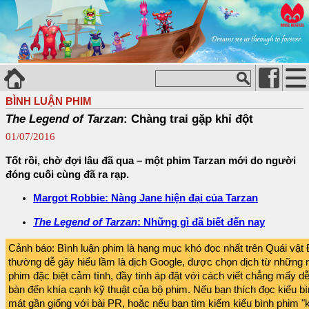
BÌNH LUẬN PHIM
The Legend of Tarzan
: Chàng trai gặp khỉ đột
01/07/2016
Tốt rồi, chờ đợi lâu đã qua – một phim Tarzan mới do người
đóng cuối cùng đã ra rạp.
Margot Robbie: Nàng Jane hiện đại của Tarzan
The Legend of Tarzan
: Những gì đã biết đến nay
Cảnh báo: Bình luận phim là hạng mục khó đọc nhất trên Quái vật 
thường dễ gây hiểu lầm là dịch Google, được chọn dịch từ những 
phim đặc biệt cảm tính, đầy tính áp đặt với cách viết chẳng mấy d
bàn đến khía cạnh kỹ thuật của bộ phim. Nếu bạn thích đọc kiểu 
mát gần giống với bài PR, hoặc nếu bạn tìm kiếm kiểu bình phim 