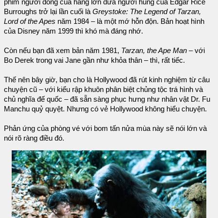
phim người đóng của hãng lớn đưa người hùng của Edgar Rice
Burroughs trở lại lần cuối là
Greystoke: The Legend of Tarzan,
Lord of the Apes
năm 1984 – là một mớ hỗn độn. Bản hoạt hình
của Disney năm 1999 thì khó mà đáng nhớ.
Còn nếu bạn đã xem bản năm 1981,
Tarzan, the Ape Man
– với
Bo Derek trong vai Jane gần như khỏa thân – thì, rất tiếc.
Thế nên bây giờ, bạn cho là Hollywood đã rút kinh nghiệm từ câu
chuyện cũ – với kiểu rập khuôn phân biệt chủng tộc trá hình và
chủ nghĩa đế quốc – đã sẵn sàng phục hưng như nhân vật Dr. Fu
Manchu quỷ quyệt. Nhưng có vẻ Hollywood không hiểu chuyện.
Phản ứng của phòng vé với bom tấn nửa mùa này sẽ nói lớn và
nói rõ ràng điều đó.