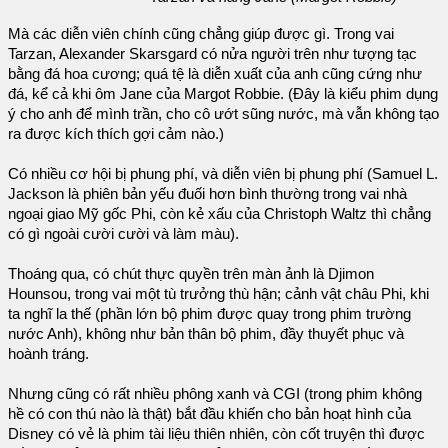
Mà các diễn viên chính cũng chẳng giúp được gì. Trong vai
Tarzan, Alexander Skarsgard có nửa người trên như tượng tạc
bằng đá hoa cương; quá tệ là diễn xuất của anh cũng cứng như
đá, kể cả khi ôm Jane của Margot Robbie. (Đây là kiểu phim dụng
ý cho anh để mình trần, cho cô ướt sũng nước, mà vẫn không tạo
ra được kích thích gợi cảm nào.)
Có nhiều cơ hội bị phung phí, và diễn viên bị phung phí (Samuel L.
Jackson là phiên bản yếu đuối hơn bình thường trong vai nhà
ngoại giao Mỹ gốc Phi, còn kẻ xấu của Christoph Waltz thì chẳng
có gì ngoài cười cười và làm màu).
Thoáng qua, có chút thực quyền trên màn ảnh là Djimon
Hounsou, trong vai một tù trưởng thù hận; cảnh vật châu Phi, khi
ta nghĩ la thế (phần lớn bộ phim được quay trong phim trường
nước Anh), không như bản thân bộ phim, đầy thuyết phục và
hoành tráng.
Nhưng cũng có rất nhiều phông xanh và CGI (trong phim không
hề có con thú nào là thật) bắt đầu khiến cho bản hoạt hình của
Disney có vẻ là phim tài liệu thiên nhiên, còn cốt truyện thì được