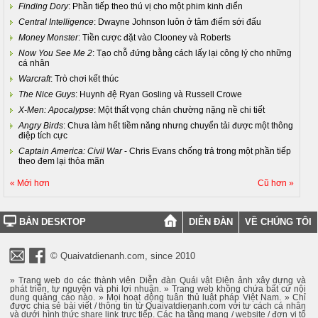
Finding Dory
: Phần tiếp theo thú vị cho một phim kinh điển
Central Intelligence
: Dwayne Johnson luôn ở tâm điểm sới đấu
Money Monster
: Tiền cược đặt vào Clooney và Roberts
Now You See Me 2
: Tạo chỗ đứng bằng cách lấy lại công lý cho những
cá nhân
Warcraft
: Trò chơi kết thúc
The Nice Guys
: Huynh đệ Ryan Gosling và Russell Crowe
X-Men: Apocalypse
: Một thất vọng chán chường nặng nề chi tiết
Angry Birds
: Chưa làm hết tiềm năng nhưng chuyển tải được một thông
điệp tích cực
Captain America: Civil War
- Chris Evans chống trả trong một phần tiếp
theo đem lại thỏa mãn
« Mới hơn
Cũ hơn »
BẢN DESKTOP
DIỄN ĐÀN
VỀ CHÚNG TÔI
© Quaivatdienanh.com, since 2010
» Trang web do các thành viên Diễn đàn Quái vật Điện ảnh xây dựng và
phát triển, tự nguyện và phi lợi nhuận. » Trang web không chứa bất cứ nội
dung quảng cáo nào. » Mọi hoạt động tuân thủ luật pháp Việt Nam. » Chỉ
được chia sẻ bài viết / thông tin từ Quaivatdienanh.com với tư cách cá nhân
và dưới hình thức share link trực tiếp. Các hạ tầng mạng / website / đơn vị tổ