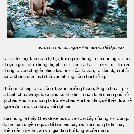
Đứa bé mồ côi người Anh được khỉ đột nuôi
Tất cả từ một khởi đầu tệ hại, không rõ chúng ta có cần nghe câu
chuyện gốc nữa không, bộ phim cố làm cả hai – trước hết, lôi kéo
chúng ta vào chuyến phiêu lưu mới của Tarzan, rồi đều đặn (phải
nói là không cần thiết) thả vào những cảnh hồi tưởng.
Thế nên chúng ta có cảnh Tarzan trưởng thành, Ăng-lê hóa – giờ
là Lãnh chúa Greystoke giàu có khó tin – nhận lệnh chính phủ trở
lại châu Phi. Rồi chúng ta trở về châu Phi ban đầu, để thấy đứa trẻ
người Anh mồ côi được khỉ đột nuôi.
Rồi chúng ta thấy Greystoke bước vào cái bẫy của người Congo,
do gã toàn quyền người Bỉ tàn bạo bày ra. Rồi chúng ta lại thấy
nhiều cảnh bé Tarzan với gia đình khỉ lông lá của mình.