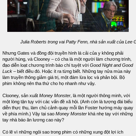
Julia Roberts trong vai Patty Fenn, nhà sản xuất của Lee 
Nhưng Gates và đồng đội truyền hình lá cải của y không phải
người hùng, và Clooney – có cha là một người làm chương trình,
đạo diễn loạt chương trình báo chí tuyệt vời
Good Night and Good
Luck
– biết điều đó. Hoặc ít ra từng biết. Những tay nửa mùa này
làm truyền thông giảm giá trị, một đám lừa lọc và phản bội. Bộ
phim không nên tha thứ cho họ nhanh như vậy.
Clooney, sản xuất
Money Monster
, là một người thông minh, với
một lòng tận tụy với các vấn đề xã hội. (Anh còn là tượng đài biểu
diễn thực thụ, làm chủ cảnh quay mỗi lần Foster hướng máy quay
về phía mình.) Vậy tại sao
Money Monster
khá nhẹ tay với những
tay nhà báo ăn lương cao này?
Có lẽ vì những ngôi sao trong phim có những xung đột lợi ích