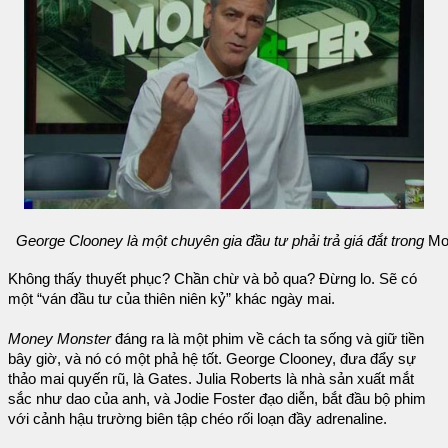
George Clooney là một chuyên gia đầu tư phải trả giá đắt trong
Mo
Không thấy thuyết phục? Chần chừ và bỏ qua? Đừng lo. Sẽ có
một “ván đầu tư của thiên niên kỷ” khác ngày mai.
Money Monster
đáng ra là một phim về cách ta sống và giữ tiền
bây giờ, và nó có một phả hệ tốt. George Clooney, đưa đẩy sự
thảo mai quyến rũ, là Gates. Julia Roberts là nhà sản xuất mắt
sắc như dao của anh, và Jodie Foster đạo diễn, bắt đầu bộ phim
với cảnh hậu trường biên tập chéo rối loạn đầy adrenaline.