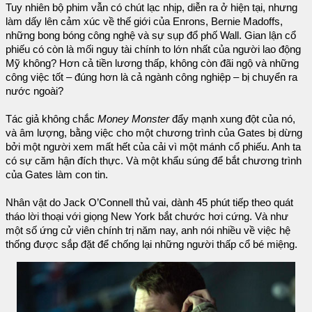
Tuy nhiên bộ phim vẫn có chút lạc nhịp, diễn ra ở hiện tại, nhưng
làm dấy lên cảm xúc về thế giới của Enrons, Bernie Madoffs,
những bong bóng công nghệ và sự sụp đổ phố Wall. Gian lận cổ
phiếu có còn là mối nguy tài chính to lớn nhất của người lao động
Mỹ không? Hơn cả tiền lương thấp, không còn đãi ngộ và những
công việc tốt – đúng hơn là cả ngành công nghiệp – bị chuyển ra
nước ngoài?
Tác giả không chắc
Money Monster
đẩy mạnh xung đột của nó,
và âm lượng, bằng việc cho một chương trình của Gates bị dừng
bởi một người xem mất hết của cải vì một mánh cổ phiếu. Anh ta
có sự căm hận đích thực. Và một khẩu súng để bắt chương trình
của Gates làm con tin.
Nhân vật do Jack O’Connell thủ vai, dành 45 phút tiếp theo quát
tháo lời thoại với giọng New York bắt chước hơi cứng. Và như
một số ứng cử viên chính trị năm nay, anh nói nhiều về việc hệ
thống được sắp đặt để chống lại những người thấp cổ bé miệng.