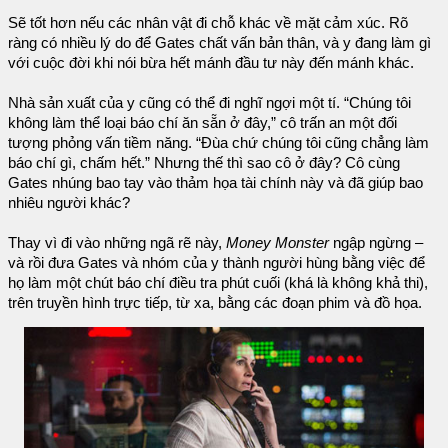
Sẽ tốt hơn nếu các nhân vật đi chỗ khác về mặt cảm xúc. Rõ
ràng có nhiều lý do để Gates chất vấn bản thân, và y đang làm gì
với cuộc đời khi nói bừa hết mánh đầu tư này đến mánh khác.
Nhà sản xuất của y cũng có thể đi nghĩ ngợi một tí. “Chúng tôi
không làm thể loại báo chí ăn sẵn ở đây,” cô trấn an một đối
tượng phỏng vấn tiềm năng. “Đùa chứ chúng tôi cũng chẳng làm
báo chí gì, chấm hết.” Nhưng thế thì sao cô ở đây? Cô cùng
Gates nhúng bao tay vào thảm họa tài chính này và đã giúp bao
nhiêu người khác?
Thay vì đi vào những ngã rẽ này,
Money Monster
ngập ngừng –
và rồi đưa Gates và nhóm của y thành người hùng bằng việc để
họ làm một chút báo chí điều tra phút cuối (khá là không khả thi),
trên truyền hình trực tiếp, từ xa, bằng các đoạn phim và đồ họa.