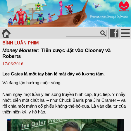
BÌNH LUẬN PHIM
Money Monster
: Tiền cược đặt vào Clooney và
Roberts
17/06/2016
Lee Gates là một tay bán lẻ mặt dày vô lương tâm.
Và đang tận hưởng cuộc sống.
Năm ngày một tuần y lên sóng truyền hình cáp, trực tiếp. Y nhảy
nhót, diễn một chút hài – như Chuck Barris pha Jim Cramer – và
rồi chìa một mánh cổ phiếu không-thể-bỏ-qua. Là ván đầu tư của
thiên niên kỷ, y hô hào.