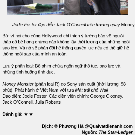
Jodie Foster đạo diễn Jack O'Connell trên trường quay
Money
Bởi vì nói cho cùng Hollywood chỉ thích ý tưởng bảo vệ người
thấp cổ bé họng chừng nào không lấy thời lượng của những ngôi
sao lớn. Và nó sẽ phản đối hệ thống quyền lực nếu có thể giữ hệ
thống ngôi sao của mình an toàn.
Lưu ý phân loại: Bộ phim chứa ngôn ngữ thô tục, bạo lực và
những tình huống tình dục.
Money Monster
(phân loại R) do Sony sản xuất (thời lượng: 98
phút). Phát hành ở Việt Nam với tựa
Mặt trái phố Wall
Đạo diễn: Jodie Foster. Các diễn viên chính: George Clooney,
Jack O’Connell, Julia Roberts
Đánh giá: ★ ★
Dịch: © Phương Hà @Quaivatdienanh.com
Nguồn:
The Star-Ledger