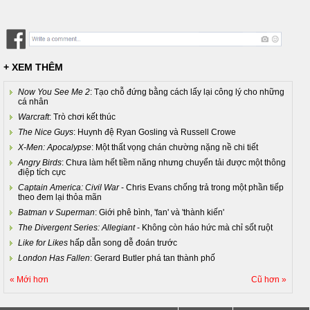
+ XEM THÊM
Now You See Me 2
: Tạo chỗ đứng bằng cách lấy lại công lý cho những
cá nhân
Warcraft
: Trò chơi kết thúc
The Nice Guys
: Huynh đệ Ryan Gosling và Russell Crowe
X-Men: Apocalypse
: Một thất vọng chán chường nặng nề chi tiết
Angry Birds
: Chưa làm hết tiềm năng nhưng chuyển tải được một thông
điệp tích cực
Captain America: Civil War
- Chris Evans chống trả trong một phần tiếp
theo đem lại thỏa mãn
Batman v Superman
: Giới phê bình, 'fan' và 'thành kiến'
The Divergent Series: Allegiant
- Không còn háo hức mà chỉ sốt ruột
Like for Likes
hấp dẫn song dễ đoán trước
London Has Fallen
: Gerard Butler phá tan thành phố
« Mới hơn
Cũ hơn »