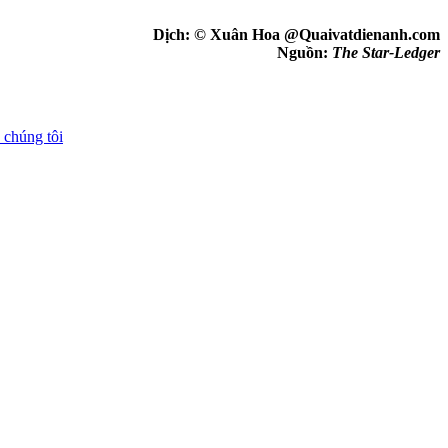
Dịch: © Xuân Hoa @Quaivatdienanh.com
Nguồn:
The Star-Ledger
 chúng tôi