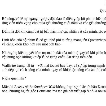
Quv
Rõ ràng, có lẽ sự ngang ngược, độc đáo là điều giúp bộ phim chiếm đ
ứng viên triển vọng cho mùa giải thưởng cuối năm và các giải thưởng 
Đúng là đôi khi cũng bất tri bất giác như các nhân vật của mình, tác
Linh hồn của bộ phim là cô gái nhỏ phi thường mang tên Quvenzhané 
và càng khốn khó hơn sau một cơn bão.
Nhưng họ kiên quyết bám trụ mảnh đất của mình (ngay cả khi phần lớn
vật hung bạo khủng khiếp là bò rừng châu Âu đang tiến đến.
Wallis trẻ trung, tài tử – với mái tóc xù bay bay, và sự tập trung m
anh tiếp tục cách sống của mình ngay cả khi cuộc sống của anh bị cuố
Nghe quen nhỉ?
Mặc dù
Beasts of the Southern Wild
không thực sự nhắc tới bão Katr
bão. Những người gốc Louisiana mà tác giả bài viết gặp ở đó là nhữn