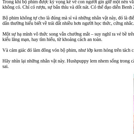
Trong khi bộ phim được kỳ vọng kể về con người gìn giữ một nền vă
không có. Chỉ có rượu, sự bẩn thỉu và dốt nát. Có thể đạo diễn Benh
Bộ phim không tự cho là đúng mà sỉ vả những nhân vật này, đó là đi
dân thường hiểu biết về trái đất nhiều hơn người học thức, cứng nhắc
Một sự hạ mình vô thức song vẫn chướng mắt – suy nghĩ ra vẻ bề t
kiểu lãng mạn, hay tìm hiểu, từ khoảng cách an toàn.
Và cảm giác đó làm đông vón bộ phim, như lớp kem hỏng trên tách c
Hãy nhìn lại những nhân vật này. Hushpuppy lem nhem sống trong căn 
sai.