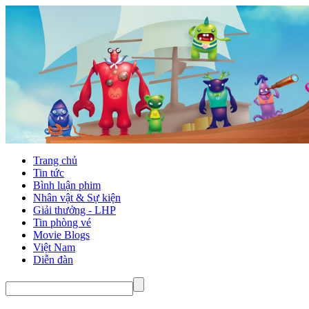
Trang chủ
Tin tức
Bình luận phim
Nhân vật & Sự kiện
Giải thưởng - LHP
Tin phòng vé
Movie Blogs
Việt Nam
Diễn đàn