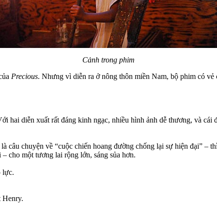
Cảnh trong phim
 của
Precious
. Nhưng vì diễn ra ở nông thôn miền Nam, bộ phim có vẻ c
i hai diễn xuất rất đáng kinh ngạc, nhiều hình ảnh dễ thương, và cái 
 câu chuyện về “cuộc chiến hoang đường chống lại sự hiện đại” – thì tá
 – cho một tương lai rộng lớn, sáng sủa hơn.
 lực.
t Henry.