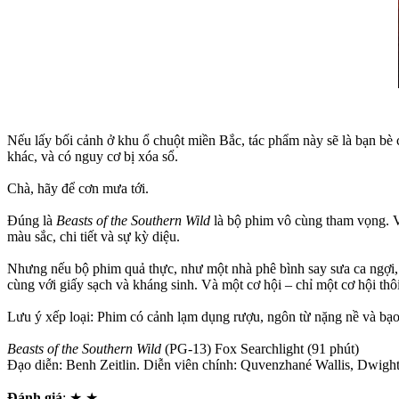
Nếu lấy bối cảnh ở khu ổ chuột miền Bắc, tác phẩm này sẽ là bạn bè
khác, và có nguy cơ bị xóa sổ.
Chà, hãy để cơn mưa tới.
Đúng là
Beasts of the Southern Wild
là bộ phim vô cùng tham vọng. Vớ
màu sắc, chi tiết và sự kỳ diệu.
Nhưng nếu bộ phim quả thực, như một nhà phê bình say sưa ca ngợi, là
cùng với giấy sạch và kháng sinh. Và một cơ hội – chỉ một cơ hội thôi
Lưu ý xếp loại: Phim có cảnh lạm dụng rượu, ngôn từ nặng nề và bạo
Beasts of the Southern Wild
(PG-13) Fox Searchlight (91 phút)
Đạo diễn: Benh Zeitlin. Diễn viên chính: Quvenzhané Wallis, Dwigh
Đánh giá
: ★ ★