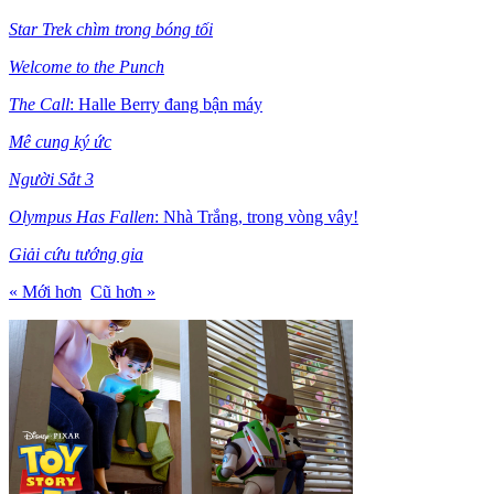
Star Trek chìm trong bóng tối
Welcome to the Punch
The Call
: Halle Berry đang bận máy
Mê cung ký ức
Người Sắt 3
Olympus Has Fallen
: Nhà Trắng, trong vòng vây!
Giải cứu tướng gia
« Mới hơn
Cũ hơn »