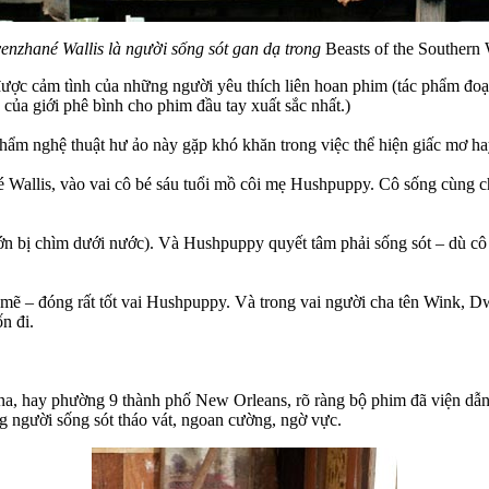
enzhané Wallis là người sống sót gan dạ trong
Beasts of the Southern 
ược cảm tình của những người yêu thích liên hoan phim (tác phẩm đoạt
của giới phê bình cho phim đầu tay xuất sắc nhất.)
 phẩm nghệ thuật hư ảo này gặp khó khăn trong việc thể hiện giấc mơ ha
Wallis, vào vai cô bé sáu tuổi mồ côi mẹ Hushpuppy. Cô sống cùng cha
 bị chìm dưới nước). Và Hushpuppy quyết tâm phải sống sót – dù cô bé
ạnh mẽ – đóng rất tốt vai Hushpuppy. Và trong vai người cha tên Wink, 
n đi.
ina, hay phường 9 thành phố New Orleans, rõ ràng bộ phim đã viện dẫ
g người sống sót tháo vát, ngoan cường, ngờ vực.