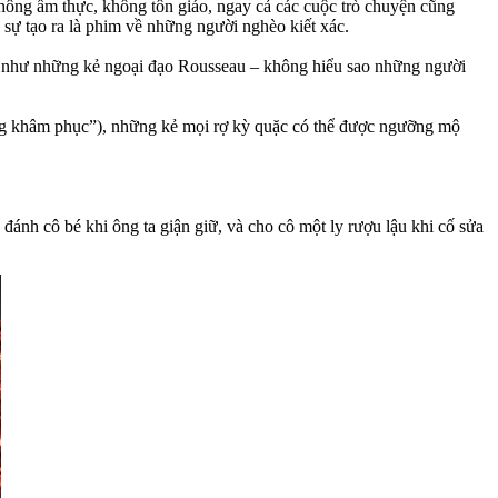
ông ẩm thực, không tôn giáo, ngay cả các cuộc trò chuyện cũng
 sự tạo ra là phim về những người nghèo kiết xác.
ợng như những kẻ ngoại đạo Rousseau – không hiểu sao những người
áng khâm phục”), những kẻ mọi rợ kỳ quặc có thể được ngưỡng mộ
ánh cô bé khi ông ta giận giữ, và cho cô một ly rượu lậu khi cố sửa