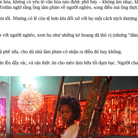
n hóa, không có yếu tố văn hóa nào được phô bày – không âm nhạc, kh
 Zeitlin nghĩ rằng ông làm phim về người nghèo, song điều mà ông thực
ểm tốt. Nhưng có lẽ còn tệ hơn khi đối xử với họ một cách trịch thư
.
rên với người nghèo, xem họ như những kẻ hoang dã thú vị (nhưng “đ
à phê sữa, cho dù nhà làm phim có nhận ra điều đó hay không.
lều đầy rác, và rán thức ăn cho mèo làm bữa tối đạm bạc. Người cha đ