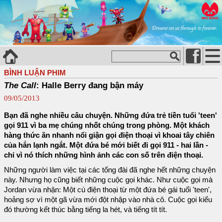
BÌNH LUẬN PHIM
The Call
: Halle Berry đang bận máy
09/05/2013
Bạn đã nghe nhiều câu chuyện. Những đứa trẻ tiền tuổi 'teen'
gọi 911 vì ba mẹ chúng nhốt chúng trong phòng. Một khách
hàng thức ăn nhanh nổi giận gọi điện thoại vì khoai tây chiên
của hắn lạnh ngắt. Một đứa bé mới biết đi gọi 911 - hai lần -
chỉ vì nó thích những hình ảnh các con số trên điện thoại.
Những người làm việc tại các tổng đài đã nghe hết những chuyện
này. Nhưng họ cũng biết những cuộc gọi khác. Như cuộc gọi mà
Jordan vừa nhận: Một cú điện thoại từ một đứa bé gái tuổi 'teen',
hoảng sợ vì một gã vừa mới đột nhập vào nhà cô. Cuộc gọi kiểu
đó thường kết thúc bằng tiếng la hét, và tiếng tít tít.