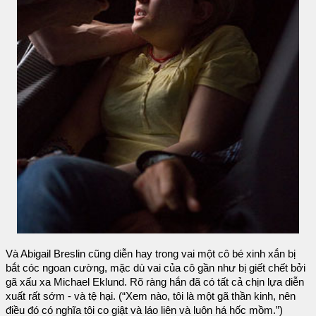
Và Abigail Breslin cũng diễn hay trong vai một cô bé xinh xắn bị
bắt cóc ngoan cường, mặc dù vai của cô gần như bị giết chết bởi
gã xấu xa Michael Eklund. Rõ ràng hắn đã có tất cả chịn lựa diễn
xuất rất sớm - và tệ hại. (“Xem nào, tôi là một gã thần kinh, nên
điều đó có nghĩa tôi co giật và láo liên và luôn há hốc mồm.”)