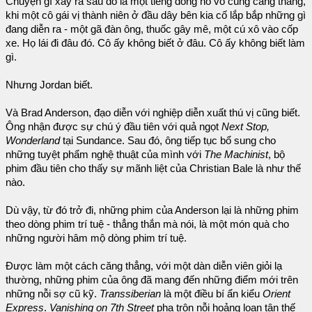
Chuyện gì xảy ra sau đó là một tiếng đồng hồ vô cùng căng thẳng,
khi một cô gái vị thành niên ở đầu dây bên kia cố lắp bắp những gì
đang diễn ra - một gã đàn ông, thuốc gây mê, một cú xô vào cốp
xe. Họ lái đi đâu đó. Cô ấy không biết ở đâu. Cô ấy không biết làm
gì.
Nhưng Jordan biết.
Và Brad Anderson, đạo diễn với nghiệp diễn xuất thú vị cũng biết.
Ông nhận được sự chú ý đầu tiên với quả ngọt
Next Stop,
Wonderland
tại Sundance. Sau đó, ông tiếp tục bổ sung cho
những tuyệt phẩm nghệ thuật của mình với
The Machinist
, bộ
phim đầu tiên cho thấy sự mãnh liệt của Christian Bale là như thế
nào.
Dù vậy, từ đó trở đi, những phim của Anderson lại là những phim
theo dòng phim trí tuệ - thẳng thắn mà nói, là một món quà cho
những người hâm mộ dòng phim trí tuệ.
Được làm một cách căng thẳng, với một dàn diễn viên giỏi lạ
thường, những phim của ông đã mang đến những điểm mới trên
những nỗi sợ cũ kỹ.
Transsiberian
là một điều bí ẩn kiểu
Orient
Express
.
Vanishing on 7th Street
pha trộn nỗi hoảng loạn tận thế