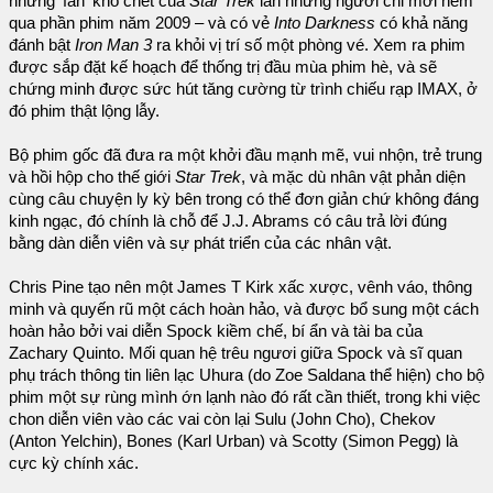
những 'fan' khó chết của
Star Trek
lẫn những người chỉ mới nếm
qua phần phim năm 2009 – và có vẻ
Into Darkness
có khả năng
đánh bật
Iron Man 3
ra khỏi vị trí số một phòng vé. Xem ra phim
được sắp đặt kế hoạch để thống trị đầu mùa phim hè, và sẽ
chứng minh được sức hút tăng cường từ trình chiếu rạp IMAX, ở
đó phim thật lộng lẫy.
Bộ phim gốc đã đưa ra một khởi đầu mạnh mẽ, vui nhộn, trẻ trung
và hồi hộp cho thế giới
Star Trek
, và mặc dù nhân vật phản diện
cùng câu chuyện ly kỳ bên trong có thể đơn giản chứ không đáng
kinh ngạc, đó chính là chỗ để J.J. Abrams có câu trả lời đúng
bằng dàn diễn viên và sự phát triển của các nhân vật.
Chris Pine tạo nên một James T Kirk xấc xược, vênh váo, thông
minh và quyến rũ một cách hoàn hảo, và được bổ sung một cách
hoàn hảo bởi vai diễn Spock kiềm chế, bí ẩn và tài ba của
Zachary Quinto. Mối quan hệ trêu ngươi giữa Spock và sĩ quan
phụ trách thông tin liên lạc Uhura (do Zoe Saldana thể hiện) cho bộ
phim một sự rùng mình ớn lạnh nào đó rất cần thiết, trong khi việc
chon diễn viên vào các vai còn lại Sulu (John Cho), Chekov
(Anton Yelchin), Bones (Karl Urban) và Scotty (Simon Pegg) là
cực kỳ chính xác.