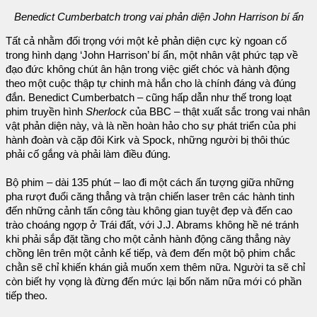
Benedict Cumberbatch trong vai phản diện John Harrison bí ẩn
Tất cả nhằm đối trọng với một kẻ phản diện cực kỳ ngoan cố
trong hình dạng ‘John Harrison’ bí ẩn, một nhân vật phức tạp về
đạo đức không chút ân hận trong việc giết chóc và hành động
theo một cuộc thập tự chinh mà hắn cho là chính đáng và đúng
đắn. Benedict Cumberbatch – cũng hấp dẫn như thế trong loạt
phim truyền hình
Sherlock
của BBC – thật xuất sắc trong vai nhân
vật phản diện này, và là nền hoàn hảo cho sự phát triển của phi
hành đoàn và cặp đôi Kirk và Spock, những người bị thôi thúc
phải cố gắng và phải làm điều đúng.
Bộ phim – dài 135 phút – lao đi một cách ấn tượng giữa những
pha rượt đuổi căng thẳng và trận chiến laser trên các hành tinh
đến những cảnh tấn công tàu không gian tuyệt đẹp và đến cao
trào choáng ngợp ở Trái đất, với J.J. Abrams không hề né tránh
khi phải sắp đặt tầng cho một cảnh hành động căng thẳng này
chồng lên trên một cảnh kế tiếp, và đem đến một bộ phim chắc
chằn sẽ chỉ khiến khán giả muốn xem thêm nữa. Người ta sẽ chỉ
còn biết hy vọng là đừng đến mức lại bốn năm nữa mới có phần
tiếp theo.