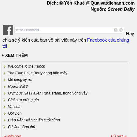
Dịch: © Yên Khuê @Quaivatdienanh.com
Nguồn:
Screen Daily
Hãy
chia sẻ ý kiến của bạn về bài viết này trên
Facebook của chúng
tôi
+ XEM THÊM
Welcome to the Punch
The Call
: Halle Berry đang bận máy
Mê cung ký ức
Người Sắt 3
Olympus Has Fallen
: Nhà Trắng, trong vòng vây!
Giải cứu tướng gia
Vật chủ
Oblivion
Diệp Vấn: Trận chiến cuối cùng
G.I. Joe: Báo thù
« Mới hơn
Cũ hơn »