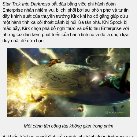
Star Trek Into Darkness
bắt đầu bằng việc phi hành đoàn
Enterprise nhận nhiệm vụ, bị chi phối bởi sự phởn phơ và tự tin
đầy khinh suất của thuyền trưởng Kirk khi họ cố gắng giúp cứu
một hành tinh xa xôi thoát cảnh bị núi lửa tàn phá. Khi Spock bị
mắc bẫy, Kirk chọn phá bỏ nghi thức và để lộ tàu Enterprise với
những cư dân kém phát triển của hành tinh nọ vì đó là chọn lựa
duy nhất để cứu bạn.
Một cảnh tấn công tàu không gian trong phim
Bị khiển trách vì quyết định của mình, phi hành đoàn Enterprise có