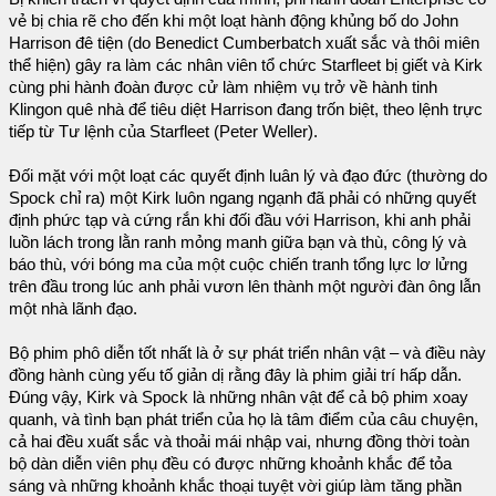
vẻ bị chia rẽ cho đến khi một loạt hành động khủng bố do John
Harrison đê tiện (do Benedict Cumberbatch xuất sắc và thôi miên
thể hiện) gây ra làm các nhân viên tổ chức Starfleet bị giết và Kirk
cùng phi hành đoàn được cử làm nhiệm vụ trở về hành tinh
Klingon quê nhà để tiêu diệt Harrison đang trốn biệt, theo lệnh trực
tiếp từ Tư lệnh của Starfleet (Peter Weller).
Đối mặt với một loạt các quyết định luân lý và đạo đức (thường do
Spock chỉ ra) một Kirk luôn ngang ngạnh đã phải có những quyết
định phức tạp và cứng rắn khi đối đầu với Harrison, khi anh phải
luồn lách trong lằn ranh mỏng manh giữa bạn và thù, công lý và
báo thù, với bóng ma của một cuộc chiến tranh tổng lực lơ lửng
trên đầu trong lúc anh phải vươn lên thành một người đàn ông lẫn
một nhà lãnh đạo.
Bộ phim phô diễn tốt nhất là ở sự phát triển nhân vật – và điều này
đồng hành cùng yếu tố giản dị rằng đây là phim giải trí hấp dẫn.
Đúng vậy, Kirk và Spock là những nhân vật để cả bộ phim xoay
quanh, và tình bạn phát triển của họ là tâm điểm của câu chuyện,
cả hai đều xuất sắc và thoải mái nhập vai, nhưng đồng thời toàn
bộ dàn diễn viên phụ đều có được những khoảnh khắc để tỏa
sáng và những khoảnh khắc thoại tuyệt vời giúp làm tăng phần