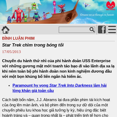
BÌNH LUẬN PHIM
Star Trek chìm trong bóng tối
17/05/2013
Chuyến du hành thứ nhì của phi hành đoàn USS Enterprise
với những gương mặt mới toanh táo bạo đi vào lãnh địa xa lạ
khi ném toàn bộ phi hành đoàn non kinh nghiệm đương đầu
với một bọn khủng bố liên ngân hà hiểm ác.
Paramount hy vọng
Star Trek Into Darkness
làm hài
lòng khán giả toàn cầu
Cách biệt bốn năm, J.J. Abrams lại đưa phần phim tái kích hoạt
của ông lên màn ảnh, và bộ phim đến trong sự dữ dội của một
chuyến phiêu lưu khoa học giả tưởng ly kỳ, hiệu ứng đặc biệt
hoành tráng và – quan trọng nhất là – phát triển tinh tế hơn cho