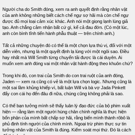
Người cha do Smith đóng, xem ra anh quyết định rằng nhân vật
của anh không những biết cách chế ngự sợ hãi mà còn chế ngự
được đủ mọi loại cảm xúc khác. Anh nói một giọng lạnh lùng giả
tạo. Anh chẳng cảm nhận bất cứ gì, kể cả đau đớn. (Có một lúc,
anh còn bình tĩnh tiến hành phẫu thuật — trên chính anh.)
Tất cả những chuyện đó có thể là một chọn lựa thú vị, đối với một
diễn viên, nhưng là một quyết định lạ lùng với một ngôi sao. Điều
hay nhất mà Will Smith từng chuyển tải được là cái duyên. Ai
muốn xem anh đóng vai một nhân vật hành động theo khuôn chứ?
Trong khi đó, con trai của Smith do con trai ruột của anh đóng,
Jaden — xem ra cũng có vẻ là một lựa chọn logic. Nhưng cũng là
một sai lầm khủng khiếp vì, bất luận Will và bà vợ Jada Pinkett
đẩy con cái họ đến đâu đi nữa, chúng cũng không phải là sao.
Có thể bạn tưởng mình sẽ thấy luân lý đạo đức của bộ phim xuất
hiện — rằng làm một người hùng chân chính nghĩa là thực hiện
bổn phận của mình bất chấp sợ hãi, rằng biến mình thành rôbô là
phủ định tính người của chính mình. Ngoại trừ phim thực sự tin
tưởng nhân vật của Smith là đúng. Kiểm soát mọi thứ. Đó là cách