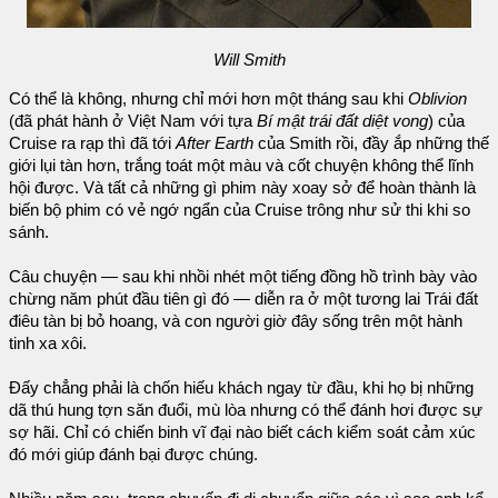
Will Smith
Có thể là không, nhưng chỉ mới hơn một tháng sau khi
Oblivion
(đã phát hành ở Việt Nam với tựa
Bí mật trái đất diệt vong
) của
Cruise ra rạp thì đã tới
After Earth
của Smith rồi, đầy ắp những thế
giới lụi tàn hơn, trắng toát một màu và cốt chuyện không thể lĩnh
hội được. Và tất cả những gì phim này xoay sở để hoàn thành là
biến bộ phim có vẻ ngớ ngẩn của Cruise trông như sử thi khi so
sánh.
Câu chuyện — sau khi nhồi nhét một tiếng đồng hồ trình bày vào
chừng năm phút đầu tiên gì đó — diễn ra ở một tương lai Trái đất
điêu tàn bị bỏ hoang, và con người giờ đây sống trên một hành
tinh xa xôi.
Đấy chẳng phải là chốn hiếu khách ngay từ đầu, khi họ bị những
dã thú hung tợn săn đuổi, mù lòa nhưng có thể đánh hơi được sự
sợ hãi. Chỉ có chiến binh vĩ đại nào biết cách kiểm soát cảm xúc
đó mới giúp đánh bại được chúng.