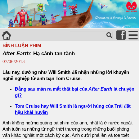
BÌNH LUẬN PHIM
After Earth
: Hạ cánh tan tành
07/06/2013
Lâu nay, dường như Will Smith đã nhận những lời khuyên
nghề nghiệp từ anh bạn Tom Cruise.
Đằng sau màn ra mắt thất bại của
After Earth
là chuyện
gì?
Tom Cruise hay Will Smith là người hùng của Trái đất
hậu khải huyền
Anh không ngừng quảng bá phim của anh, nhất là ở nước ngoài.
Anh tuôn ra những từ ngữ thời thượng trong những buổi phỏng
vấn khắc nghiệt một cách kỳ cục. Anh cười phá lên và toe toét