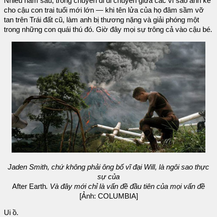
Nhiều năm sau, trong chuyến đi di chuyển giữa các vì sao anh kể
cho cậu con trai tuổi mới lớn — khi tên lửa của họ đâm sầm vỡ
tan trên Trái đất cũ, làm anh bị thương nặng và giải phóng một
trong những con quái thú đó. Giờ đây mọi sự trông cả vào cậu bé.
Jaden Smith, chứ không phải ông bố vĩ đại Will, là ngôi sao thực
sự của
After Earth
. Và đây mới chỉ là vấn đề đầu tiên của mọi vấn đề
[Ảnh: COLUMBIA]
Ui ồ.