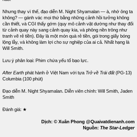
Nhưng thay vì thế, đạo diễn M. Night Shyamalan — à, nhớ ông ta
không? — gánh vác mọi thứ bằng những cảnh hồi tưởng không
cần thiết, và CGI thấy gớm (quy mô cảnh vật dường như thay đổi
từ cảnh quay này sang cảnh quay kia, và phông nền trông như
tranh vẽ rẻ tiền). Đây là một món quà rẻ tiền, gói trong giấy bóng
lộng lẫy, và không làm lợi cho sự nghiệp của ai cả. Nhất hạng là
Will Smith.
Lưu ý phân loại: Phim chứa yếu tố bạo lực.
After Earth
phát hành ở Việt Nam với tựa
Trở về Trái đất
(PG-13)
Columbia (100 phút)
Đạo diễn M. Night Shyamalan. Diễn viên chính: Will Smith, Jaden
Smith
Đánh giá: ★
Dịch: © Xuân Phong @Quaivatdienanh.com
Nguồn:
The Star-Ledger