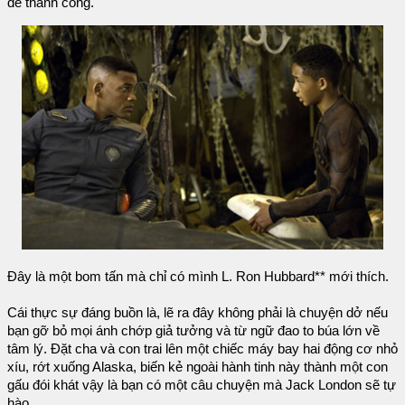
để thành công.
Đây là một bom tấn mà chỉ có mình L. Ron Hubbard** mới thích.
Cái thực sự đáng buồn là, lẽ ra đây không phải là chuyện dở nếu
bạn gỡ bỏ mọi ánh chớp giả tưởng và từ ngữ đao to búa lớn về
tâm lý. Đặt cha và con trai lên một chiếc máy bay hai động cơ nhỏ
xíu, rớt xuống Alaska, biến kẻ ngoài hành tinh này thành một con
gấu đói khát vậy là bạn có một câu chuyện mà Jack London sẽ tự
hào.