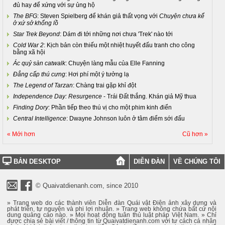
đủ hay để xứng với sự ủng hộ
The BFG
: Steven Spielberg để khán giả thất vọng với
Chuyện chưa kể
ở xứ sở khổng lồ
Star Trek Beyond
: Dám đi tới những nơi chưa 'Trek' nào tới
Cold War 2
: Kịch bản còn thiếu một nhiệt huyết đấu tranh cho công
bằng xã hội
Ác quỷ sàn catwalk
: Chuyện làng mẫu của Elle Fanning
Đẳng cấp thú cưng
: Hơi phí một ý tưởng lạ
The Legend of Tarzan
: Chàng trai gặp khỉ đột
Independence Day: Resurgence
- Trái Đất thắng. Khán giả Mỹ thua
Finding Dory
: Phần tiếp theo thú vị cho một phim kinh điển
Central Intelligence
: Dwayne Johnson luôn ở tâm điểm sới đấu
« Mới hơn
Cũ hơn »
BẢN DESKTOP
DIỄN ĐÀN
VỀ CHÚNG TÔI
© Quaivatdienanh.com, since 2010
» Trang web do các thành viên Diễn đàn Quái vật Điện ảnh xây dựng và
phát triển, tự nguyện và phi lợi nhuận. » Trang web không chứa bất cứ nội
dung quảng cáo nào. » Mọi hoạt động tuân thủ luật pháp Việt Nam. » Chỉ
được chia sẻ bài viết / thông tin từ Quaivatdienanh.com với tư cách cá nhân