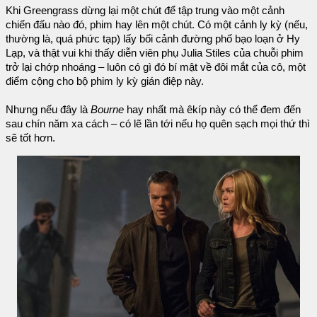
Khi Greengrass dừng lại một chút để tập trung vào một cảnh
chiến đấu nào đó, phim hay lên một chút. Có một cảnh ly kỳ (nếu,
thường là, quá phức tạp) lấy bối cảnh đường phố bạo loạn ở Hy
Lạp, và thật vui khi thấy diễn viên phụ Julia Stiles của chuỗi phim
trở lại chớp nhoáng – luôn có gì đó bí mật về đôi mắt của cô, một
điểm cộng cho bộ phim ly kỳ gián điệp này.
Nhưng nếu đây là
Bourne
hay nhất mà êkíp này có thể đem đến
sau chín năm xa cách – có lẽ lần tới nếu họ quên sạch mọi thứ thì
sẽ tốt hơn.