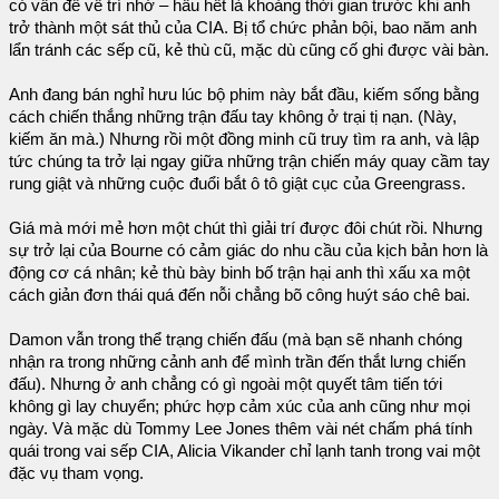
có vấn đề về trí nhớ – hầu hết là khoảng thời gian trước khi anh
trở thành một sát thủ của CIA. Bị tổ chức phản bội, bao năm anh
lẩn tránh các sếp cũ, kẻ thù cũ, mặc dù cũng cố ghi được vài bàn.
Anh đang bán nghỉ hưu lúc bộ phim này bắt đầu, kiếm sống bằng
cách chiến thắng những trận đấu tay không ở trại tị nạn. (Này,
kiếm ăn mà.) Nhưng rồi một đồng minh cũ truy tìm ra anh, và lập
tức chúng ta trở lại ngay giữa những trận chiến máy quay cầm tay
rung giật và những cuộc đuổi bắt ô tô giật cục của Greengrass.
Giá mà mới mẻ hơn một chút thì giải trí được đôi chút rồi. Nhưng
sự trở lại của Bourne có cảm giác do nhu cầu của kịch bản hơn là
động cơ cá nhân; kẻ thù bày binh bố trận hại anh thì xấu xa một
cách giản đơn thái quá đến nỗi chẳng bõ công huýt sáo chê bai.
Damon vẫn trong thể trạng chiến đấu (mà bạn sẽ nhanh chóng
nhận ra trong những cảnh anh để mình trần đến thắt lưng chiến
đấu). Nhưng ở anh chẳng có gì ngoài một quyết tâm tiến tới
không gì lay chuyển; phức hợp cảm xúc của anh cũng như mọi
ngày. Và mặc dù Tommy Lee Jones thêm vài nét chấm phá tính
quái trong vai sếp CIA, Alicia Vikander chỉ lạnh tanh trong vai một
đặc vụ tham vọng.