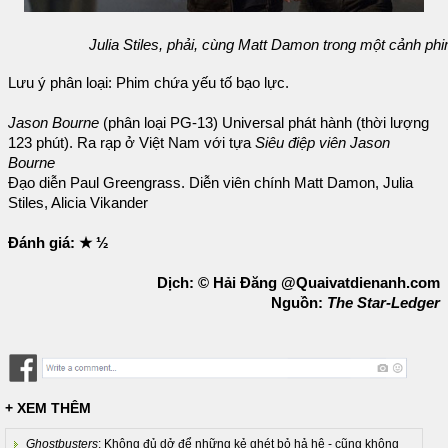
Julia Stiles, phải, cùng Matt Damon trong một cảnh ph
Lưu ý phân loại: Phim chứa yếu tố bạo lực.
Jason Bourne
(phân loại PG-13) Universal phát hành (thời lượng
123 phút). Ra rạp ở Việt Nam với tựa
Siêu điệp viên Jason
Bourne
Đạo diễn Paul Greengrass. Diễn viên chính Matt Damon, Julia
Stiles, Alicia Vikander
Đánh giá: ★ ½
Dịch: © Hải Đăng @Quaivatdienanh.com
Nguồn:
The Star-Ledger
+ XEM THÊM
Ghostbusters
: Không đủ dở để những kẻ ghét bỏ hả hê - cũng không