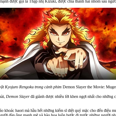
t mạnh được gọi là Thập nhị Kizuki, được chia thành hai nhóm sáu ngườ
ật Kyojuro Rengoku trong cảnh phim
Demon Slayer the Movie: Mugen
hài,
Demon Slayer
đã giành được nhiều lời khen ngợi nhất cho những c
 áo khoác haori mà hầu hết những kiếm sĩ diệt quỷ mặc cho đến điệu m
gười đàn ông mạnh mẽ và hào hoa luôn bước đi trước những người phụ 