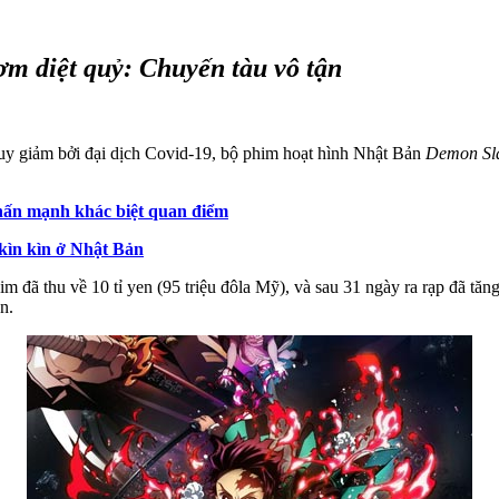
m diệt quỷ: Chuyến tàu vô tận
uy giảm bởi đại dịch Covid-19, bộ phim hoạt hình Nhật Bản
Demon Sla
hấn mạnh khác biệt quan điểm
kìn kìn ở Nhật Bản
m đã thu về 10 tỉ yen (95 triệu đôla Mỹ), và sau 31 ngày ra rạp đã tă
n.