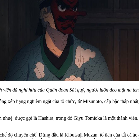
 viên đã nghỉ hưu của Quân đoàn Sát quỷ, người luôn đeo mặt nạ teng
hống xếp hạng nghiêm ngặt của tổ chức, từ Mizunoto, cấp bậc thấp nhất,
inh nhuệ, được gọi là Hashira, trong đó Giyu Tomioka là một thành viê
ế độ chuyên chế. Đứng đầu là Kibutsuji Muzan, tổ tiên của tất cả ác q