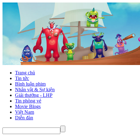
Trang chủ
Tin tức
Bình luận phim
Nhân vật & Sự kiện
Giải thưởng - LHP
Tin phòng vé
Movie Blogs
Việt Nam
Diễn đàn