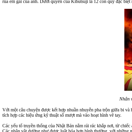
rủa em gái của anh. Dưới quyền của Kibutsuji là 12 con quỷ đặc biệ
Nhân v
Với một câu chuyện được kết hợp nhuần nhuyễn pha trộn giữa bi và 
tích hợp các hiệu ứng kỹ thuật số mượt mà vào hoạt hình vẽ tay.
Các yếu tố truyền thống của Nhật Bản nằm rải rác khắp nơi, từ chiếc
Các nhân vật dường như được luật hóa hơn bình thường, với những n