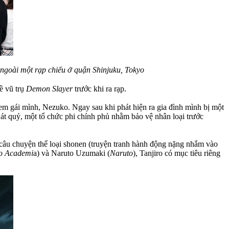
ngoài một rạp chiếu ở quận Shinjuku, Tokyo
ề vũ trụ
Demon Slayer
trước khi ra rạp.
 em gái mình, Nezuko. Ngay sau khi phát hiện ra gia đình mình bị một
 Sát quỷ, một tổ chức phi chính phủ nhằm bảo vệ nhân loại trước
câu chuyện thể loại shonen (truyện tranh hành động nặng nhắm vào
o Academi
a) và Naruto Uzumaki (
Naruto
), Tanjiro có mục tiêu riêng