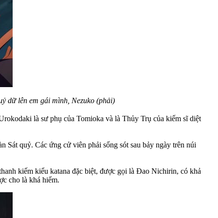
uỷ dữ lên em gái mình, Nezuko (phải)
 Urokodaki là sư phụ của Tomioka và là Thủy Trụ của kiếm sĩ diệt
 Sát quỷ. Các ứng cử viên phải sống sót sau bảy ngày trên núi
anh kiếm kiểu katana đặc biệt, được gọi là Đao Nichirin, có khả
ợc cho là khá hiếm.