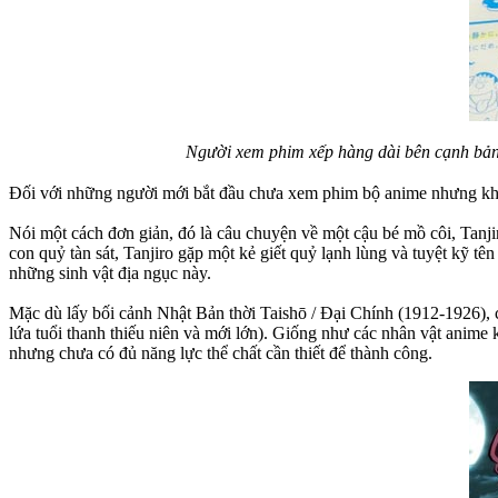
Người xem phim xếp hàng dài bên cạnh bả
Đối với những người mới bắt đầu chưa xem phim bộ anime nhưng khôn
Nói một cách đơn giản, đó là câu chuyện về một cậu bé mồ côi, Tanji
con quỷ tàn sát, Tanjiro gặp một kẻ giết quỷ lạnh lùng và tuyệt kỹ t
những sinh vật địa ngục này.
Mặc dù lấy bối cảnh Nhật Bản thời Taishō / Đại Chính (1912-1926),
lứa tuổi thanh thiếu niên và mới lớn). Giống như các nhân vật anime
nhưng chưa có đủ năng lực thể chất cần thiết để thành công.