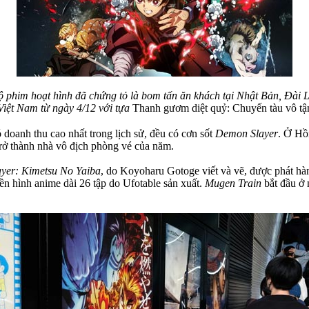
bộ phim hoạt hình đã chứng tỏ là bom tấn ăn khách tại Nhật Bản, Đài
Việt Nam từ ngày 4/12 với tựa
Thanh gươm diệt quỷ: Chuyến tàu vô tậ
 doanh thu cao nhất trong lịch sử, đều có cơn sốt
Demon Slayer
. Ở Hồ
trở thành nhà vô địch phòng vé của năm.
yer: Kimetsu No Yaiba
, do Koyoharu Gotoge viết và vẽ, được phát hà
n hình anime dài 26 tập do Ufotable sản xuất.
Mugen Train
bắt đầu ở 