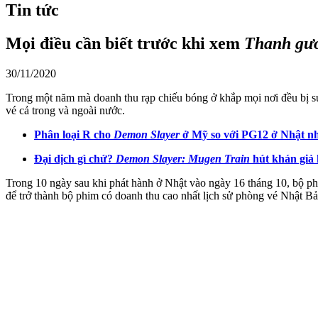
Tin tức
Mọi điều cần biết trước khi xem
Thanh gươ
30/11/2020
Trong một năm mà doanh thu rạp chiếu bóng ở khắp mọi nơi đều bị s
vé cả trong và ngoài nước.
Phân loại R cho
Demon Slayer
ở Mỹ so với PG12 ở Nhật n
Đại dịch gì chứ?
Demon Slayer: Mugen Train
hút khán giả 
Trong 10 ngày sau khi phát hành ở Nhật vào ngày 16 tháng 10, bộ phi
để trở thành bộ phim có doanh thu cao nhất lịch sử phòng vé Nhật Bả