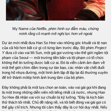
My Name
của Netflix, phim hình sự đẫm máu, chứng
minh rằng cô mạnh mẽ nghị lực hơn vẻ ngoài
Dự án mới nhất đưa Han So Hee vào những góc khuất và tệ nạn
của xã hội hơn bất cứ gì cô từng làm trước đây. Bộ phim
Project
Y
đưa cô vào vai Mi Sun, một gái gọi vướng vào thế giới ngầm tội
phạm của Seoul — môi trường tiền bẩn và tội phạm có tổ chức
không thể tin tưởng được bất cứ ai. Đó là viễn cảnh ảm đạm về
một thế giới chìm đắm trong sự tàn bạo, các nhân vật chết đuối
trong hố nhựa đường, một hình ảnh lặp đi lặp lại đủ thường xuyên
để trở thành môtíp hình ảnh trung tâm của bộ phim.
Đây không phải là một lựa chọn an toàn, vào vai gái gọi khi đang
là một trong những diễn viên nổi tiếng nhất cả nước, nhưng Han
So Hee đã nhận vai với sự chuẩn bị kỹ lưỡng. “Đây là kịch bản
thử thách tôi nhất. Chủ đề nặng nề, và tôi biết đóng vai gái gọi có
thể gây chỉ trích. Nhưng tôi cảm thấy đây là cơ hội duy nhất. Nếu