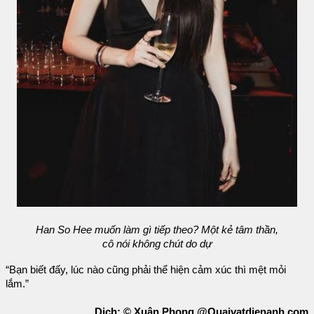
Han So Hee muốn làm gì tiếp theo? Một kẻ tâm thần,
cô nói không chút do dự
“Bạn biết đấy, lúc nào cũng phải thể hiện cảm xúc thì mệt mỏi
lắm.”
Dịch: © Xuân Phong @Quaivatdienanh.com