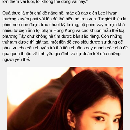
lớn thêm vài tuổi, tôi không thể đóng vai này.”
Quả thực là một chủ đề nặng nề, mặc dù đạo diễn Lee Hwan
thường xuyên phải vật lộn để thể hiện nó trọn vẹn. Tự giới thiệu là
phim neo-noir được trau chuốt kỹ lưỡng, bộ phim vay mượn khá
nhiều từ điện ảnh tội phạm Hồng Kông và các khuôn mẫu thể loại
phương Tây chứ không hề tìm được bản sắc riêng. Còn những
thứ tạm được thì giả tạo, một tiền đề cao siêu được sử dụng để
phục vụ cho câu chuyện trả thù tiêu chuẩn xoay quanh các chủ đề
quá quen thuộc về tình yêu gia đình và sự đoàn kết của những
người yếu thế.