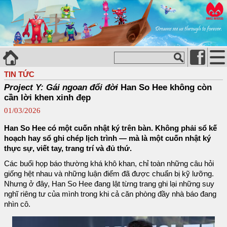
TIN TỨC
Project Y: Gái ngoan đổi đời
Han So Hee không còn
cần lời khen xinh đẹp
01/03/2026
Han So Hee có một cuốn nhật ký trên bàn. Không phải sổ kế
hoạch hay sổ ghi chép lịch trình — mà là một cuốn nhật ký
thực sự, viết tay, trang trí và đủ thứ.
Các buổi họp báo thường khá khô khan, chỉ toàn những câu hỏi
giống hệt nhau và những luận điểm đã được chuẩn bị kỹ lưỡng.
Nhưng ở đây, Han So Hee đang lật từng trang ghi lại những suy
nghĩ riêng tư của mình trong khi cả căn phòng đầy nhà báo đang
nhìn cô.