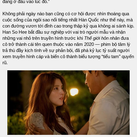
đang ở đâu vào lúc đó.”
Không phải ngày nào bạn cũng có cơ hội được nhìn thoáng qua
cuộc sống của ngôi sao nổi tiếng nhất Hàn Quốc như thế này, mà
con đường vươn tới đỉnh cao trong thập kỷ qua không ai sánh kịp.
Han So Hee bắt đầu sự nghiệp với vai trò người mẫu và nhận
những vai nhỏ trên truyền hình trước khi
Thế giới hôn nhân
đưa
cô trở thành cái tên quen thuộc vào năm 2020 — phim bộ tâm lý
trả thù đầy kịch tính về sự phản bội, đã phá kỷ lục tỷ suất người
xem truyền hình cáp và biến cô thành biểu tượng “tiểu tam” quyến
rũ.