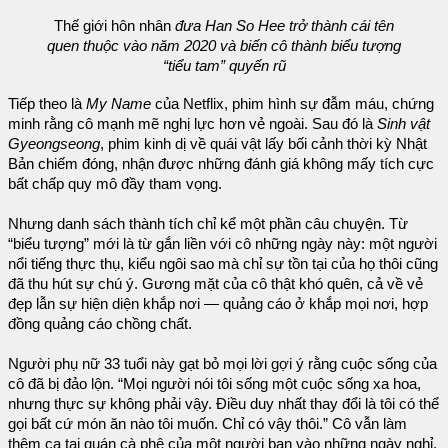
Thế giới hôn nhân
đưa Han So Hee trở thành cái tên
quen thuộc vào năm 2020 và biến cô thành biểu tượng
“tiểu tam” quyến rũ
Tiếp theo là
My Name
của Netflix, phim hình sự đẫm máu, chứng
minh rằng cô mạnh mẽ nghị lực hơn vẻ ngoài. Sau đó là
Sinh vật
Gyeongseong
, phim kinh dị về quái vật lấy bối cảnh thời kỳ Nhật
Bản chiếm đóng, nhận được những đánh giá không mấy tích cực
bất chấp quy mô đầy tham vọng.
Nhưng danh sách thành tích chỉ kể một phần câu chuyện. Từ
“biểu tượng” mới là từ gắn liền với cô những ngày này: một người
nổi tiếng thực thụ, kiểu ngôi sao mà chỉ sự tồn tại của họ thôi cũng
đã thu hút sự chú ý. Gương mặt của cô thật khó quên, cả về vẻ
đẹp lẫn sự hiện diện khắp nơi — quảng cáo ở khắp mọi nơi, hợp
đồng quảng cáo chồng chất.
Người phụ nữ 33 tuổi này gạt bỏ mọi lời gợi ý rằng cuộc sống của
cô đã bị đảo lộn. “Mọi người nói tôi sống một cuộc sống xa hoa,
nhưng thực sự không phải vậy. Điều duy nhất thay đổi là tôi có thể
gọi bất cứ món ăn nào tôi muốn. Chỉ có vậy thôi.” Cô vẫn làm
thêm ca tại quán cà phê của một người bạn vào những ngày nghỉ,