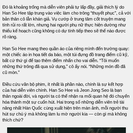
Đó là khoảng trống mà diễn viên phải tự lấp đầy, giải thích lý do
Han So Hee tập trung vào việc làm cho trông “thuyết phục”, cả với
bản thân cô lẫn khán giả. Vụ cướp ở trung tâm cốt truyện mang
tính rủi ro rất lớn, nhưng hai người phụ nữ thực hiện dường như
thiếu kế hoạch cũng không có dự tính tiếp theo sẽ thế nào được
rõ ràng.
Han So Hee mang theo quần áo của riêng mình đến trường quay:
một chiếc áo in họa tiết da báo, một túi đựng đồ trang điểm cũ kỹ,
bất cứ thứ gì để tạo thêm điểm nhấn cho vai diễn. “Tôi muốn
những thứ trông đã qua sử dụng,” cô ấy nói. “Những món đồ đã
cũ mòn.”
Điều cứu vãn bộ phim, ít nhất là phần nào, chính là sự kết hợp
của hai diễn viên chính. Han So Hee và Jeon Jong Seo là bạn
thân ngoài đời, và người ta có thể nhận ra mối quan hệ đó chuyển
hóa thành một sự cuốn hút. Hai trong số những diễn viên trẻ tài
năng nhất Hàn Quốc cùng xuất hiện trên màn ảnh, mỗi người thu
hút sự chú ý mà không làm lu mờ người kia — còn gì mà không
thích chứ?