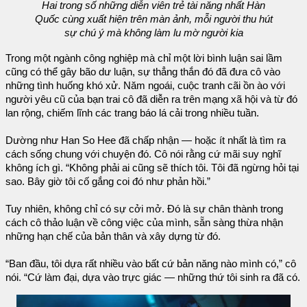
Hai trong số những diễn viên trẻ tài năng nhất Hàn
Quốc cùng xuất hiện trên màn ảnh, mỗi người thu hút
sự chú ý mà không làm lu mờ người kia
Trong một ngành công nghiệp mà chỉ một lời bình luận sai lầm
cũng có thể gây bão dư luận, sự thẳng thắn đó đã đưa cô vào
những tình huống khó xử. Năm ngoái, cuộc tranh cãi ồn ào với
người yêu cũ của bạn trai cô đã diễn ra trên mạng xã hội và từ đó
lan rộng, chiếm lĩnh các trang báo lá cải trong nhiều tuần.
Dường như Han So Hee đã chấp nhận — hoặc ít nhất là tìm ra
cách sống chung với chuyện đó. Cô nói rằng cứ mãi suy nghĩ
không ích gì. “Không phải ai cũng sẽ thích tôi. Tôi đã ngừng hỏi tại
sao. Bây giờ tôi cố gắng coi đó như phản hồi.”
Tuy nhiên, không chỉ có sự cởi mở. Đó là sự chân thành trong
cách cô thảo luận về công việc của mình, sẵn sàng thừa nhận
những hạn chế của bản thân và xây dựng từ đó.
“Ban đầu, tôi dựa rất nhiều vào bất cứ bản năng nào mình có,” cô
nói. “Cứ làm đại, dựa vào trực giác — những thứ tôi sinh ra đã có.