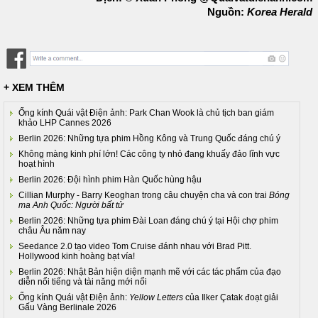
Nguồn:
Korea Herald
+ XEM THÊM
Ống kính Quái vật Điện ảnh: Park Chan Wook là chủ tịch ban giám
khảo LHP Cannes 2026
Berlin 2026: Những tựa phim Hồng Kông và Trung Quốc đáng chú ý
Không màng kinh phí lớn! Các công ty nhỏ đang khuấy đảo lĩnh vực
hoạt hình
Berlin 2026: Đội hình phim Hàn Quốc hùng hậu
Cillian Murphy - Barry Keoghan trong câu chuyện cha và con trai
Bóng
ma Anh Quốc: Người bất tử
Berlin 2026: Những tựa phim Đài Loan đáng chú ý tại Hội chợ phim
châu Âu năm nay
Seedance 2.0 tạo video Tom Cruise đánh nhau với Brad Pitt.
Hollywood kinh hoàng bạt vía!
Berlin 2026: Nhật Bản hiện diện mạnh mẽ với các tác phẩm của đạo
diễn nổi tiếng và tài năng mới nổi
Ống kính Quái vật Điện ảnh:
Yellow Letters
của Ilker Çatak đoạt giải
Gấu Vàng Berlinale 2026