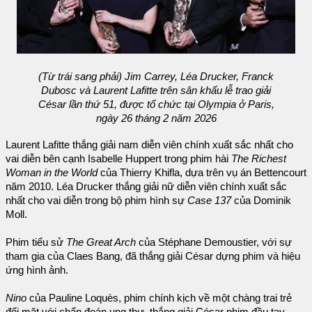
(Từ trái sang phải) Jim Carrey, Léa Drucker, Franck
Dubosc và Laurent Lafitte trên sân khấu lễ trao giải
César lần thứ 51, được tổ chức tại Olympia ở Paris,
ngày 26 tháng 2 năm 2026
Laurent Lafitte thắng giải nam diễn viên chính xuất sắc nhất cho
vai diễn bên cạnh Isabelle Huppert trong phim hài
The Richest
Woman in the World
của Thierry Khifla, dựa trên vụ án Bettencourt
năm 2010. Léa Drucker thắng giải nữ diễn viên chính xuất sắc
nhất cho vai diễn trong bộ phim hình sự
Case 137
của Dominik
Moll.
Phim tiểu sử
The Great Arch
của Stéphane Demoustier, với sự
tham gia của Claes Bang, đã thắng giải César dựng phim và hiệu
ứng hình ảnh.
Nino
của Pauline Loquès, phim chính kịch về một chàng trai trẻ
đối mặt với chẩn đoán ung thư, thắng giải César phim đầu tay