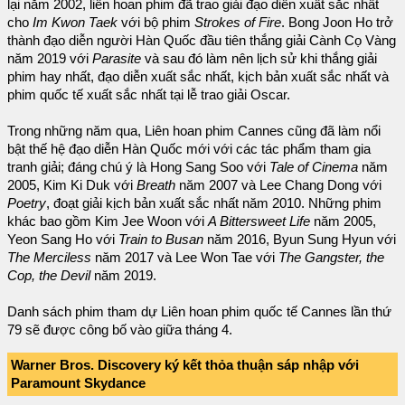
lại năm 2002, liên hoan phim đã trao giải đạo diễn xuất sắc nhất
cho
Im Kwon Taek
với bộ phim
Strokes of Fire
. Bong Joon Ho trở
thành đạo diễn người Hàn Quốc đầu tiên thắng giải Cành Cọ Vàng
năm 2019 với
Parasite
và sau đó làm nên lịch sử khi thắng giải
phim hay nhất, đạo diễn xuất sắc nhất, kịch bản xuất sắc nhất và
phim quốc tế xuất sắc nhất tại lễ trao giải Oscar.
Trong những năm qua, Liên hoan phim Cannes cũng đã làm nổi
bật thế hệ đạo diễn Hàn Quốc mới với các tác phẩm tham gia
tranh giải; đáng chú ý là Hong Sang Soo với
Tale of Cinema
năm
2005, Kim Ki Duk với
Breath
năm 2007 và Lee Chang Dong với
Poetry
, đoạt giải kịch bản xuất sắc nhất năm 2010. Những phim
khác bao gồm Kim Jee Woon với
A Bittersweet Life
năm 2005,
Yeon Sang Ho với
Train to Busan
năm 2016, Byun Sung Hyun với
The Merciless
năm 2017 và Lee Won Tae với
The Gangster, the
Cop, the Devil
năm 2019.
Danh sách phim tham dự Liên hoan phim quốc tế Cannes lần thứ
79 sẽ được công bố vào giữa tháng 4.
Warner Bros. Discovery ký kết thỏa thuận sáp nhập với
Paramount Skydance