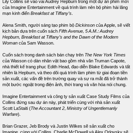
Lily Collins sẽ vào vai Audrey Hepburn trong một dự án phim mới
của Imagine Entertainment về quá trình làm nên bộ phim hài lãng
mạn kinh điển
Breakfast at Tiffany’s
.
Alena Smith, người sáng tạo phim bộ
Dickinson
của Apple, sẽ viết
kịch bản dựa trên cuốn sách
Fifth Avenue, 5 A.M.: Audrey
Hepburn, Breakfast at Tiffany’s and the Dawn of the Modern
Woman
của Sam Wasson.
Cuốn sách trong danh sách bán chạy trên
The New York Times
của Wasson có dàn nhân vật bao gồm nhà văn Truman Capote,
nhà thiết kế trang phục Edith Head, đạo diễn Blake Edwards và tất
nhiên là Hepburn, và theo dõi quá trình làm phim từ giai đoạn tiền
sản xuất, các vấn đề trên trường quay và sự ra mắt đã trở thành
một bước ngoặt trong điện ảnh, thời trang và văn hóa nói chung.
Imagine Entertainment và công ty sản xuất Case Study Films của
Collins đứng sau dự án này, phát triển cùng với nhà sản xuất
Scott LaStaiti (
The Accountant 2
,
Ministry of Ungentlemanly
Warfare
).
Brian Grazer, Jeb Brody và Justin Wilkes sẽ sản xuất cho
Imagine, cùng với Collins. Charlie McDowell và Alex Orlovsky sẽ