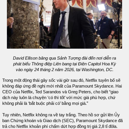
David Ellison băng qua Sảnh Tượng đài đến nơi diễn ra
phát biểu Thông điệp Liên bang tại Điện Capitol Hoa Kỳ
vào ngày 24 tháng 2 năm 2026, tại Washington, DC.
Trong một động thái gây sốc vài giờ sau đó, Netflix tuyên bố sẽ
không đáp ứng đề nghị mới nhất của Paramount Skydance. Hai
CEO của Netflix, Ted Sarandos và Greg Peters, cho biết “giao
dịch này luôn là chuyện ‘có thì tốt’ với mức giá phù hợp, chứ
không phải là ‘bắt buộc phải có’ bằng mọi giá.”
Tuy nhiên, Netflix không ra về tay trắng. Theo hồ sơ gửi lên Ủy
ban Chứng khoán và Giao dịch (SEC), Paramount Skydance đã
trả cho Netflix khoản phí chấm dứt hợp đồng trị giá 2,8 tỉ đôla.