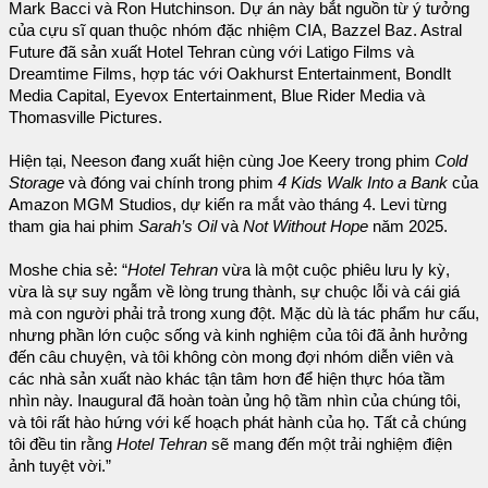
Mark Bacci và Ron Hutchinson. Dự án này bắt nguồn từ ý tưởng
của cựu sĩ quan thuộc nhóm đặc nhiệm CIA, Bazzel Baz. Astral
Future đã sản xuất Hotel Tehran cùng với Latigo Films và
Dreamtime Films, hợp tác với Oakhurst Entertainment, BondIt
Media Capital, Eyevox Entertainment, Blue Rider Media và
Thomasville Pictures.
Hiện tại, Neeson đang xuất hiện cùng Joe Keery trong phim
Cold
Storage
và đóng vai chính trong phim
4 Kids Walk Into a Bank
của
Amazon MGM Studios, dự kiến ra mắt vào tháng 4. Levi từng
tham gia hai phim
Sarah’s Oil
và
Not Without Hope
năm 2025.
Moshe chia sẻ: “
Hotel Tehran
vừa là một cuộc phiêu lưu ly kỳ,
vừa là sự suy ngẫm về lòng trung thành, sự chuộc lỗi và cái giá
mà con người phải trả trong xung đột. Mặc dù là tác phẩm hư cấu,
nhưng phần lớn cuộc sống và kinh nghiệm của tôi đã ảnh hưởng
đến câu chuyện, và tôi không còn mong đợi nhóm diễn viên và
các nhà sản xuất nào khác tận tâm hơn để hiện thực hóa tầm
nhìn này. Inaugural đã hoàn toàn ủng hộ tầm nhìn của chúng tôi,
và tôi rất hào hứng với kế hoạch phát hành của họ. Tất cả chúng
tôi đều tin rằng
Hotel Tehran
sẽ mang đến một trải nghiệm điện
ảnh tuyệt vời.”