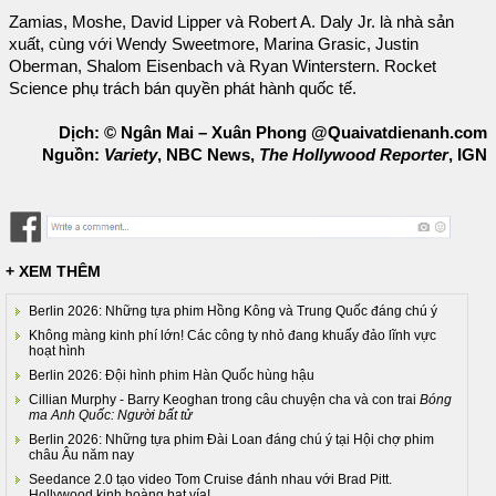
Zamias, Moshe, David Lipper và Robert A. Daly Jr. là nhà sản
xuất, cùng với Wendy Sweetmore, Marina Grasic, Justin
Oberman, Shalom Eisenbach và Ryan Winterstern. Rocket
Science phụ trách bán quyền phát hành quốc tế.
Dịch: © Ngân Mai – Xuân Phong @Quaivatdienanh.com
Nguồn:
Variety
, NBC News,
The Hollywood Reporter
, IGN
+ XEM THÊM
Berlin 2026: Những tựa phim Hồng Kông và Trung Quốc đáng chú ý
Không màng kinh phí lớn! Các công ty nhỏ đang khuấy đảo lĩnh vực
hoạt hình
Berlin 2026: Đội hình phim Hàn Quốc hùng hậu
Cillian Murphy - Barry Keoghan trong câu chuyện cha và con trai
Bóng
ma Anh Quốc: Người bất tử
Berlin 2026: Những tựa phim Đài Loan đáng chú ý tại Hội chợ phim
châu Âu năm nay
Seedance 2.0 tạo video Tom Cruise đánh nhau với Brad Pitt.
Hollywood kinh hoàng bạt vía!