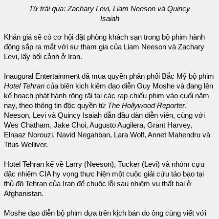
Từ trái qua: Zachary Levi, Liam Neeson và Quincy
Isaiah
Khán giả sẽ có cơ hội đặt phòng khách sạn trong bộ phim hành
động sắp ra mắt với sự tham gia của Liam Neeson và Zachary
Levi, lấy bối cảnh ở Iran.
Inaugural Entertainment đã mua quyền phân phối Bắc Mỹ bộ phim
Hotel Tehran
của biên kịch kiêm đạo diễn Guy Moshe và đang lên
kế hoạch phát hành rộng rãi tại các rạp chiếu phim vào cuối năm
nay, theo thông tin độc quyền từ
The Hollywood Reporter
.
Neeson, Levi và Quincy Isaiah dẫn đầu dàn diễn viên, cùng với
Wes Chatham, Jake Choi, Augusto Augilera, Grant Harvey,
Elnaaz Norouzi, Navid Negahban, Lara Wolf, Annet Mahendru và
Titus Welliver.
Hotel Tehran kể về Larry (Neeson), Tucker (Levi) và nhóm cựu
đặc nhiệm CIA hy vọng thực hiện một cuộc giải cứu táo bạo tại
thủ đô Tehran của Iran để chuộc lỗi sau nhiệm vụ thất bại ở
Afghanistan.
Moshe đạo diễn bộ phim dựa trên kịch bản do ông cùng viết với