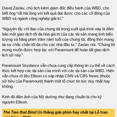
David Zaslav, chủ tịch kiêm giám đốc điều hành của WBD, cho
biết ông “rất hài lòng với kết quả đạt được cho các cổ đông của
WBD và ngành công nghiệp giải trí.”
“Nguyên tắc chỉ đạo của chúng tôi trong suốt quá trình này là đảm
bảo một giao dịch tối đa hóa giá trị của các tài sản mang tính biểu
tượng và hãng phim trăm năm tuổi của chúng tôi, đồng thời mang
lại sự chắc chắn tối đa cho các nhà đầu tư,” Zaslav nói. “Chúng tôi
mong muốn được hợp tác với Paramount để hoàn tất giao dịch
lịch sử này.”
Paramount Skydance vẫn chưa cung cấp thông tin cụ thể về cách
thức kết hợp các tài sản của mình với các tài sản của WBD. Hiện
vẫn chưa rõ liệu Ellison có sáp nhập CNN và CBS News (thuộc
sở hữu của Paramount) thành một tổ chức tin tức duy nhất hay
không.
Kinh đô điện ảnh của Mỹ dường như đang chuẩn bị cho kỷ
nguyên Ellison.
The Ties that Bind Us
thắng giải phim hay nhất tại Lễ trao