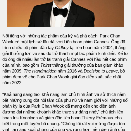
Nổi tiếng với những tác phẩm cầu kỳ và phá cách, Park Chan
Wook có một lịch sử lâu dài với Liên hoan phim Cannes. Ông đã
trình chiếu bộ phim đầu tay
Oldboy
tại liên hoan năm 2004, thắng
giải thưởng lớn và sau đó trở thành một tác phẩm kinh điển. Kể từ
đó ông đã nhiều lần trở lại tranh giải Cannes với hầu hết các phim
của mình, bao gồm
Thirst
thắng giải thưởng của ban giám khảo
năm 2009,
The Handmaiden
năm 2016 và
Decision to Leave
, bộ
phim đem về cho Park Chan Wook giải đạo diễn xuất sắc nhất
năm 2022.
“Khả năng sáng tạo, khả năng làm chủ hình ảnh và sở thích nắm
bắt những xung đột nội tâm của phụ nữ và nam giới với những số
phận kỳ lạ của Park Chan Wook đã mang đến cho điện ảnh
đương đại những khoảnh khắc thực sự đáng nhớ,” chủ tịch liên
hoan Iris Knobloch và giám đốc liên hoan Thierry Frémaux cho
biết trong một tuyên bố chung. “Chúng tôi rất vui mừng được tôn
vinh tài năng xuất chúng của ông và, rộng hơn, nền điện ảnh của