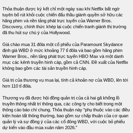
Thỏa thuận được ký kết chỉ một ngày sau khi Netflix bất ngờ
tuyên bố rút khỏi cuộc chiến đấu thầu giành quyền sở hữu các
hãng phim và nền tảng phát trực tuyến của Warner Bros.
Discovery, chính thức khép lại cuộc chiến tranh giành thị trường
đã thu hút sự chú ý của Hollywood.
Giá chào mua 31 đôla một cổ phiếu của Paramount Skydance
định giá WBD ở mức khoảng 77 tỉ đôla và bao gồm hãng phim
Warner Bros., nền tảng phát trực tuyến HBO Max và một danh
mục các kênh truyền hình cáp, gồm cả CNN. Đề xuất của Netflix
không bao gồm các tài sản truyền hình cáp.
Giá trị của thương vụ mua lại, tính cả khoản nợ của WBD, lên tới
hơn 110 tỉ đôla.
Thương vụ đã được hội đồng quản trị của cả hai gã khổng lồ
truyền thông nhất trí thông qua, các công ty cho biết trong một
thông cáo báo chí chung. Thỏa thuận này “phụ thuộc vào các điều
kiện hoàn tất thông thường, bao gồm sự chấp thuận của cơ quan
quản lý và sự đồng ý của các cổ đông WBD, với cuộc bỏ phiếu
dự kiến vào đầu mùa xuân năm 2026.”