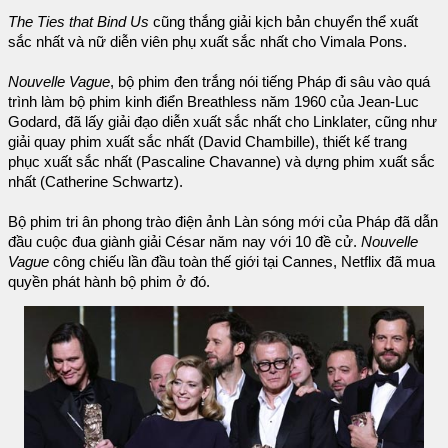
The Ties that Bind Us
cũng thắng giải kịch bản chuyển thể xuất
sắc nhất và nữ diễn viên phụ xuất sắc nhất cho Vimala Pons.
Nouvelle Vague
, bộ phim đen trắng nói tiếng Pháp đi sâu vào quá
trình làm bộ phim kinh điển Breathless năm 1960 của Jean-Luc
Godard, đã lấy giải đạo diễn xuất sắc nhất cho Linklater, cũng như
giải quay phim xuất sắc nhất (David Chambille), thiết kế trang
phục xuất sắc nhất (Pascaline Chavanne) và dựng phim xuất sắc
nhất (Catherine Schwartz).
Bộ phim tri ân phong trào điện ảnh Làn sóng mới của Pháp đã dẫn
đầu cuộc đua giành giải César năm nay với 10 đề cử.
Nouvelle
Vague
công chiếu lần đầu toàn thế giới tại Cannes, Netflix đã mua
quyền phát hành bộ phim ở đó.