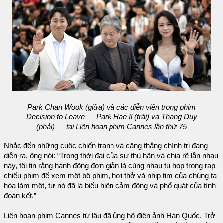
Park Chan Wook (giữa) và các diễn viên trong phim
Decision to Leave — Park Hae Il (trái) và Thang Duy
(phải) — tại Liên hoan phim Cannes lần thứ 75
Nhắc đến những cuộc chiến tranh và căng thẳng chính trị đang
diễn ra, ông nói: “Trong thời đại của sự thù hận và chia rẽ lẫn nhau
này, tôi tin rằng hành động đơn giản là cùng nhau tụ họp trong rạp
chiếu phim để xem một bộ phim, hơi thở và nhịp tim của chúng ta
hòa làm một, tự nó đã là biểu hiện cảm động và phổ quát của tình
đoàn kết.”
Liên hoan phim Cannes từ lâu đã ủng hộ điện ảnh Hàn Quốc. Trở