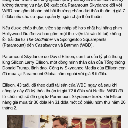
lưỡng thương vụ này. Đề xuất của Paramount Skydance đối với
WBD bao gồm khoản phí bồi thường chấm dứt thỏa thuận trị giá 7
tỉ đôla nếu các cơ quan quản lý ngăn chặn thỏa thuận.
Nếu được chấp thuận, việc sáp nhập sẽ hợp nhất hai hãng phim
Hollywood lâu đời và bao gồm một thư viện tài sản trí tuệ khổng
lồ, trải dài từ
The Godfather
và SpongeBob Squarepants
(Paramount) đến
Casablanca
và Batman (WBD).
Paramount Skydance do David Ellison, con trai của tỷ phú thung
lũng Silicon Larry Ellison, một đồng minh thân cận của Tổng thống
Donald Trump, lãnh đạo. Công ty Skydance Media của Ellison con
đã mua lại Paramount Global năm ngoái với giá 8 tỉ đôla.
Ellison, 43 tuổi, đã theo đuổi tài sản của WBD ngay cả sau khi
công ty này đã ký thỏa thuận trị giá 72 tỉ đôla với Netflix. WBD đã
từ chối một số đề nghị từ Paramount Skydance trước khi Ellison
nâng giá mua từ 30 đôla lên 31 đôla một cổ phiếu hôm thứ năm 26
tháng 2.