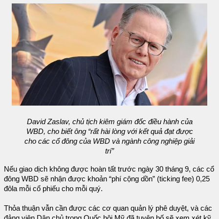
David Zaslav, chủ tịch kiêm giám đốc điều hành của
WBD, cho biết ông “rất hài lòng với kết quả đạt được
cho các cổ đông của WBD và ngành công nghiệp giải
trí”
Nếu giao dịch không được hoàn tất trước ngày 30 tháng 9, các cổ
đông WBD sẽ nhận được khoản “phí cộng dồn” (ticking fee) 0,25
đôla mỗi cổ phiếu cho mỗi quý.
Thỏa thuận vẫn cần được các cơ quan quản lý phê duyệt, và các
đảng viên Dân chủ trong Quốc hội Mỹ đã tuyên bố sẽ xem xét kỹ