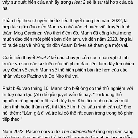
vậy sự xuất hiện của anh ấy trong
Heat 2
sẽ là sự tái hợp của cả
hai.
Phần tiếp theo chuyển thể từ tiểu thuyết cùng tên năm 2022, là
hợp tác giữa đạo diễn Mann và nhà văn chuyên viết truyện trinh
thám Meg Gardiner. Vào thời điểm đó, Mann đã công khai mong
muốn đạo diễn một phiên bản điện ảnh, và đến năm 2023, ông lại
tỏ ra dè dặt về những tin đồn Adam Driver sẽ tham gia một vai.
Cuốn tiểu thuyết
Heat 2
kể câu chuyện của các nhân vật chính
trước và sau các sự kiện của bộ phim đầu tiên, làm dấy lên nhiều
suy đoán về cách Mann sẽ thể hiện phiên bản trẻ hơn của các
nhân vật do Pacino và De Niro thủ vai.
Phát biểu vào tháng 10, Mann cho biết ông có thể thử nghiệm với
trí tuệ nhân tạo (AI) để giải quyết vấn đề này. “Tôi không thử
nghiệm công nghệ một cách tùy tiện. Khi tôi có nhu cầu về mặt
kịch tính hoặc thẩm mỹ, thì tôi sẽ tìm hiểu sâu mình cần gì,” ông
nói thêm: “Làm già đi và trẻ lại có thể rất quan trọng trong bộ phim
tiếp theo.”
Năm 2022, Pacino nói với tờ
The Independent
rằng ông sẵn sàng
sử dụng công nghệ làm trẻ hóa để tự mình đảm nhận lại vai diễn.