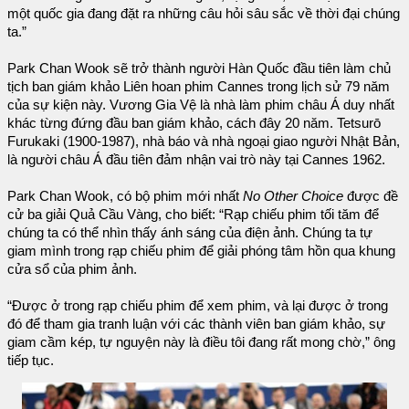
một quốc gia đang đặt ra những câu hỏi sâu sắc về thời đại chúng
ta.”
Park Chan Wook sẽ trở thành người Hàn Quốc đầu tiên làm chủ
tịch ban giám khảo Liên hoan phim Cannes trong lịch sử 79 năm
của sự kiện này. Vương Gia Vệ là nhà làm phim châu Á duy nhất
khác từng đứng đầu ban giám khảo, cách đây 20 năm. Tetsurō
Furukaki (1900-1987), nhà báo và nhà ngoại giao người Nhật Bản,
là người châu Á đầu tiên đảm nhận vai trò này tại Cannes 1962.
Park Chan Wook, có bộ phim mới nhất
No Other Choice
được đề
cử ba giải Quả Cầu Vàng, cho biết: “Rạp chiếu phim tối tăm để
chúng ta có thể nhìn thấy ánh sáng của điện ảnh. Chúng ta tự
giam mình trong rạp chiếu phim để giải phóng tâm hồn qua khung
cửa sổ của phim ảnh.
“Được ở trong rạp chiếu phim để xem phim, và lại được ở trong
đó để tham gia tranh luận với các thành viên ban giám khảo, sự
giam cầm kép, tự nguyện này là điều tôi đang rất mong chờ,” ông
tiếp tục.