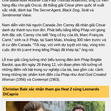
One Battle After Another
của Paul Thomas Anderson, ứng cử viên
hàng đầu cho giải Oscar, đã thắng giải César phim quốc tế xuất
sắc nhất, đánh bại
The Secret Agent
,
Black Dog
,
Sirāt
và
Sentimental Value
.
Nam diễn viên hài người Canada Jim Carrey đã nhận giải César
danh dự thành tựu trọn đời. Phát biểu bằng tiếng Pháp với giọng
Anh đặc sệt, Carrey cho biết “ông cố kỵ của tôi, Marc-François
Carré,” sinh ra ở Pháp, tại Saint Malo, khoảng 300 năm trước và
di cư đến Canada. “Tối nay, với vinh dự tuyệt vời này, vòng tròn
cuộc đời tôi (
carré
trong tiếng Pháp) đã khép lại,” ông nói.
Lễ trao giải cũng tưởng nhớ biểu tượng điện ảnh Pháp Brigitte
Bardot, qua đời ngày 28 tháng 12, với đoạn phim hồi tưởng về
những điểm nổi bật trong sự nghiệp của bà, bao gồm các cảnh
trong những tác phẩm kinh điển của Pháp như
And God Created
Woman
(1956) và
Contempt
(1963).
Christian Bale xác nhận tham gia
Heat 2
cùng Leonardo
DiCaprio