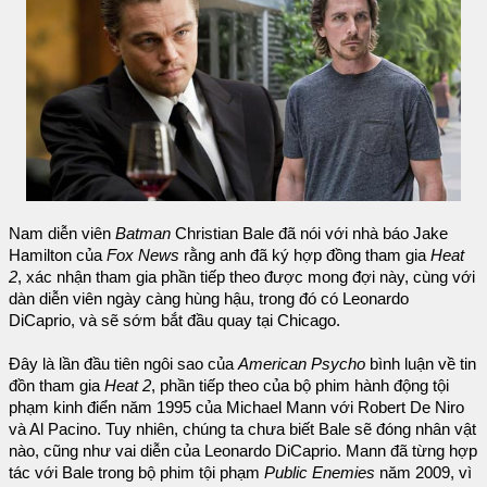
Nam diễn viên
Batman
Christian Bale đã nói với nhà báo Jake
Hamilton của
Fox News
rằng anh đã ký hợp đồng tham gia
Heat
2
, xác nhận tham gia phần tiếp theo được mong đợi này, cùng với
dàn diễn viên ngày càng hùng hậu, trong đó có Leonardo
DiCaprio, và sẽ sớm bắt đầu quay tại Chicago.
Đây là lần đầu tiên ngôi sao của
American Psycho
bình luận về tin
đồn tham gia
Heat 2
, phần tiếp theo của bộ phim hành động tội
phạm kinh điển năm 1995 của Michael Mann với Robert De Niro
và Al Pacino. Tuy nhiên, chúng ta chưa biết Bale sẽ đóng nhân vật
nào, cũng như vai diễn của Leonardo DiCaprio. Mann đã từng hợp
tác với Bale trong bộ phim tội phạm
Public Enemies
năm 2009, vì