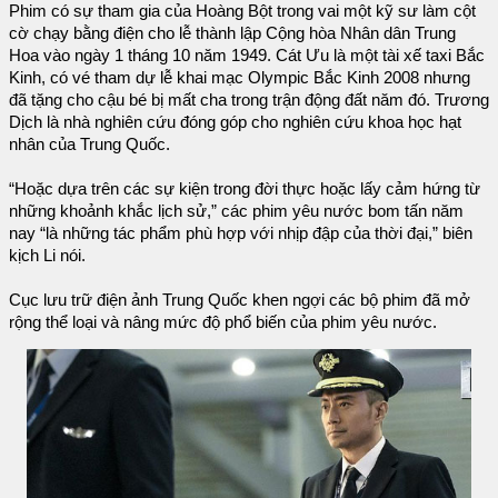
Phim có sự tham gia của Hoàng Bột trong vai một kỹ sư làm cột
cờ chạy bằng điện cho lễ thành lập Cộng hòa Nhân dân Trung
Hoa vào ngày 1 tháng 10 năm 1949. Cát Ưu là một tài xế taxi Bắc
Kinh, có vé tham dự lễ khai mạc Olympic Bắc Kinh 2008 nhưng
đã tặng cho cậu bé bị mất cha trong trận động đất năm đó. Trương
Dịch là nhà nghiên cứu đóng góp cho nghiên cứu khoa học hạt
nhân của Trung Quốc.
“Hoặc dựa trên các sự kiện trong đời thực hoặc lấy cảm hứng từ
những khoảnh khắc lịch sử,” các phim yêu nước bom tấn năm
nay “là những tác phẩm phù hợp với nhịp đập của thời đại,” biên
kịch Li nói.
Cục lưu trữ điện ảnh Trung Quốc khen ngợi các bộ phim đã mở
rộng thể loại và nâng mức độ phổ biến của phim yêu nước.