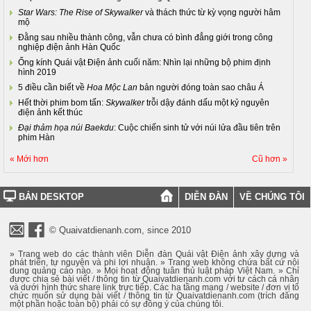
Star Wars: The Rise of Skywalker
và thách thức từ kỳ vọng người hâm
mộ
Đằng sau nhiều thành công, vẫn chưa có bình đẳng giới trong công
nghiệp điện ảnh Hàn Quốc
Ống kính Quái vật Điện ảnh cuối năm: Nhìn lại những bộ phim định
hình 2019
5 điều cần biết về
Hoa Mộc Lan
bản người đóng toàn sao châu Á
Hết thời phim bom tấn:
Skywalker
trỗi dậy đánh dấu một kỷ nguyên
điện ảnh kết thúc
Đại thảm họa núi Baekdu
: Cuộc chiến sinh tử với núi lửa đầu tiên trên
phim Hàn
« Mới hơn
Cũ hơn »
BẢN DESKTOP
DIỄN ĐÀN
VỀ CHÚNG TÔI
© Quaivatdienanh.com, since 2010
» Trang web do các thành viên Diễn đàn Quái vật Điện ảnh xây dựng và
phát triển, tự nguyện và phi lợi nhuận. » Trang web không chứa bất cứ nội
dung quảng cáo nào. » Mọi hoạt động tuân thủ luật pháp Việt Nam. » Chỉ
được chia sẻ bài viết / thông tin từ Quaivatdienanh.com với tư cách cá nhân
và dưới hình thức share link trực tiếp. Các hạ tầng mạng / website / đơn vị tổ
chức muốn sử dụng bài viết / thông tin từ Quaivatdienanh.com (trích đăng
một phần hoặc toàn bộ) phải có sự đồng ý của chúng tôi.