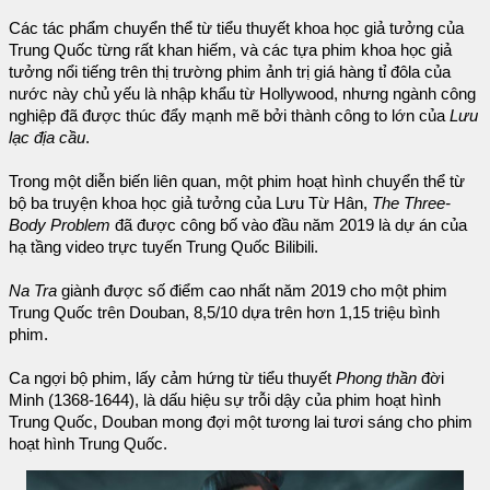
Các tác phẩm chuyển thể từ tiểu thuyết khoa học giả tưởng của
Trung Quốc từng rất khan hiếm, và các tựa phim khoa học giả
tưởng nổi tiếng trên thị trường phim ảnh trị giá hàng tỉ đôla của
nước này chủ yếu là nhập khẩu từ Hollywood, nhưng ngành công
nghiệp đã được thúc đẩy mạnh mẽ bởi thành công to lớn của
Lưu
lạc địa cầu
.
Trong một diễn biến liên quan, một phim hoạt hình chuyển thể từ
bộ ba truyện khoa học giả tưởng của Lưu Từ Hân,
The Three-
Body Problem
đã được công bố vào đầu năm 2019 là dự án của
hạ tầng video trực tuyến Trung Quốc Bilibili.
Na Tra
giành được số điểm cao nhất năm 2019 cho một phim
Trung Quốc trên Douban, 8,5/10 dựa trên hơn 1,15 triệu bình
phim.
Ca ngợi bộ phim, lấy cảm hứng từ tiểu thuyết
Phong thần
đời
Minh (1368-1644), là dấu hiệu sự trỗi dậy của phim hoạt hình
Trung Quốc, Douban mong đợi một tương lai tươi sáng cho phim
hoạt hình Trung Quốc.