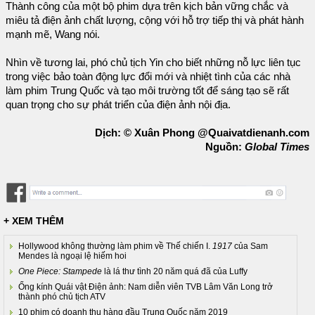
Thành công của một bộ phim dựa trên kịch bản vững chắc và
miêu tả điện ảnh chất lượng, cộng với hỗ trợ tiếp thị và phát hành
mạnh mẽ, Wang nói.
Nhìn về tương lai, phó chủ tịch Yin cho biết những nỗ lực liên tục
trong việc bảo toàn động lực đổi mới và nhiệt tình của các nhà
làm phim Trung Quốc và tạo môi trường tốt để sáng tạo sẽ rất
quan trọng cho sự phát triển của điện ảnh nội địa.
Dịch: © Xuân Phong @Quaivatdienanh.com
Nguồn:
Global Times
+ XEM THÊM
Hollywood không thường làm phim về Thế chiến I.
1917
của Sam
Mendes là ngoại lệ hiếm hoi
One Piece: Stampede
là lá thư tình 20 năm quá đã của Luffy
Ống kính Quái vật Điện ảnh: Nam diễn viên TVB Lâm Văn Long trở
thành phó chủ tịch ATV
10 phim có doanh thu hàng đầu Trung Quốc năm 2019