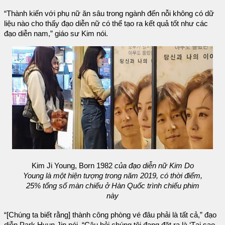
“Thành kiến với phụ nữ ăn sâu trong ngành đến nỗi không có dữ
liệu nào cho thấy đạo diễn nữ có thể tạo ra kết quả tốt như các
đạo diễn nam,” giáo sư Kim nói.
Kim Ji Young, Born 1982
của đạo diễn nữ Kim Do
Young là một hiện tượng trong năm 2019, có thời điểm,
25% tổng số màn chiếu ở Hàn Quốc trình chiếu phim
này
“[Chúng ta biết rằng] thành công phòng vé đâu phải là tất cả,” đạo
diễn Park Hyun Jin nói. “Câu hỏi chúng tôi đang đặt ra là ‘Tại sao