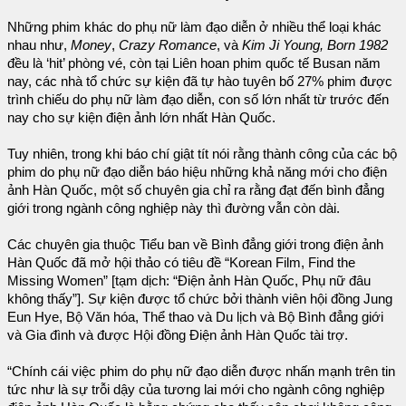
Những phim khác do phụ nữ làm đạo diễn ở nhiều thể loại khác
nhau như,
Money
,
Crazy Romance
, và
Kim Ji Young, Born 1982
đều là ‘hit’ phòng vé, còn tại Liên hoan phim quốc tế Busan năm
nay, các nhà tổ chức sự kiện đã tự hào tuyên bố 27% phim được
trình chiếu do phụ nữ làm đạo diễn, con số lớn nhất từ trước đến
nay cho sự kiện điện ảnh lớn nhất Hàn Quốc.
Tuy nhiên, trong khi báo chí giật tít nói rằng thành công của các bộ
phim do phụ nữ đạo diễn báo hiệu những khả năng mới cho điện
ảnh Hàn Quốc, một số chuyên gia chỉ ra rằng đạt đến bình đẳng
giới trong ngành công nghiệp này thì đường vẫn còn dài.
Các chuyên gia thuộc Tiểu ban về Bình đẳng giới trong điện ảnh
Hàn Quốc đã mở hội thảo có tiêu đề “Korean Film, Find the
Missing Women” [tạm dịch: “Điện ảnh Hàn Quốc, Phụ nữ đâu
không thấy”]. Sự kiện được tổ chức bởi thành viên hội đồng Jung
Eun Hye, Bộ Văn hóa, Thể thao và Du lịch và Bộ Bình đẳng giới
và Gia đình và được Hội đồng Điện ảnh Hàn Quốc tài trợ.
“Chính cái việc phim do phụ nữ đạo diễn được nhấn mạnh trên tin
tức như là sự trỗi dậy của tương lai mới cho ngành công nghiệp