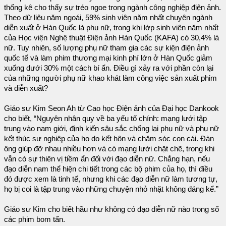
thống kê cho thấy sự tréo ngoe trong ngành công nghiệp điện ảnh.
Theo dữ liệu năm ngoái, 59% sinh viên năm nhất chuyên ngành
diễn xuất ở Hàn Quốc là phụ nữ, trong khi lớp sinh viên năm nhất
của Học viện Nghệ thuật Điện ảnh Hàn Quốc (KAFA) có 30,4% là
nữ. Tuy nhiên, số lượng phụ nữ tham gia các sự kiện điện ảnh
quốc tế và làm phim thương mại kinh phí lớn ở Hàn Quốc giảm
xuống dưới 30% một cách bí ẩn. Điều gì xảy ra với phần còn lại
của những người phụ nữ khao khát làm công việc sản xuất phim
và diễn xuất?
Giáo sư Kim Seon Ah từ Cao học Điện ảnh của Đại học Dankook
cho biết, “Nguyên nhân quy về ba yếu tố chính: mạng lưới tập
trung vào nam giới, định kiến sâu sắc chống lại phụ nữ và phụ nữ
kết thúc sự nghiệp của họ do kết hôn và chăm sóc con cái. Đàn
ông giúp đỡ nhau nhiều hơn và có mạng lưới chặt chẽ, trong khi
vẫn có sự thiên vị tiềm ẩn đối với đạo diễn nữ. Chẳng hạn, nếu
đạo diễn nam thể hiện chi tiết trong các bộ phim của họ, thì điều
đó được xem là tinh tế, nhưng khi các đạo diễn nữ làm tương tự,
họ bị coi là tập trung vào những chuyện nhỏ nhặt không đáng kể.”
Giáo sư Kim cho biết hầu như không có đạo diễn nữ nào trong số
các phim bom tấn.