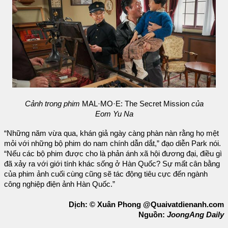
Cảnh trong phim
MAL·MO·E: The Secret Mission
của
Eom Yu Na
“Những năm vừa qua, khán giả ngày càng phàn nàn rằng họ mệt
mỏi với những bộ phim do nam chính dẫn dắt,” đạo diễn Park nói.
“Nếu các bộ phim được cho là phản ánh xã hội đương đại, điều gì
đã xảy ra với giới tính khác sống ở Hàn Quốc? Sự mất cân bằng
của phim ảnh cuối cùng cũng sẽ tác động tiêu cực đến ngành
công nghiệp điện ảnh Hàn Quốc.”
Dịch: © Xuân Phong @Quaivatdienanh.com
Nguồn:
JoongAng Daily