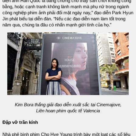
điện ảnh Hàn Quốc là bằng chứng cho thấy sân chơi không công
bằng, hoặc cạnh tranh không lành mạnh mà phụ nữ trong ngành
công nghiệp phim ảnh phải đối mặt ngày nay,” đạo diễn Park Hyun
Jin phát biểu tại diễn đàn. “Nếu các đạo diễn nam làm tốt trong
năm qua, chúng ta đâu có nhấn mạnh giới tính của họ.”
Kim Bora thắng giải đạo diễn xuất sắc tại Cinemajove,
Liên hoan phim quốc tế Valencia
Đập vỡ trần kính
Nhà phê bình phim Cho Hye Young trình bày một loạt các số liệu