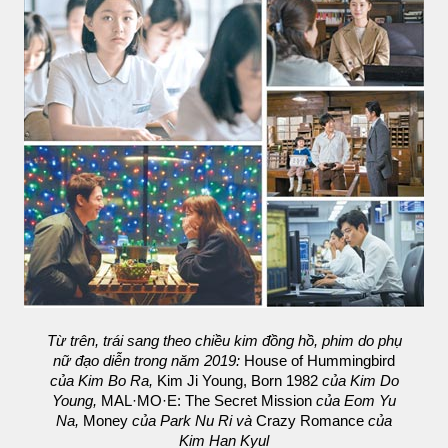
Từ trên, trái sang theo chiều kim đồng hồ, phim do phụ
nữ đạo diễn trong năm 2019:
House of Hummingbird
của Kim Bo Ra,
Kim Ji Young, Born 1982
của Kim Do
Young,
MAL·MO·E: The Secret Mission
của Eom Yu
Na,
Money
của Park Nu Ri và
Crazy Romance
của
Kim Han Kyul