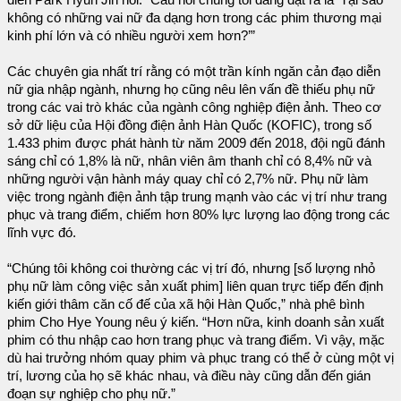
không có những vai nữ đa dạng hơn trong các phim thương mại
kinh phí lớn và có nhiều người xem hơn?’”
Các chuyên gia nhất trí rằng có một trần kính ngăn cản đạo diễn
nữ gia nhập ngành, nhưng họ cũng nêu lên vấn đề thiếu phụ nữ
trong các vai trò khác của ngành công nghiệp điện ảnh. Theo cơ
sở dữ liệu của Hội đồng điện ảnh Hàn Quốc (KOFIC), trong số
1.433 phim được phát hành từ năm 2009 đến 2018, đội ngũ đánh
sáng chỉ có 1,8% là nữ, nhân viên âm thanh chỉ có 8,4% nữ và
những người vận hành máy quay chỉ có 2,7% nữ. Phụ nữ làm
việc trong ngành điện ảnh tập trung mạnh vào các vị trí như trang
phục và trang điểm, chiếm hơn 80% lực lượng lao động trong các
lĩnh vực đó.
“Chúng tôi không coi thường các vị trí đó, nhưng [số lượng nhỏ
phụ nữ làm công việc sản xuất phim] liên quan trực tiếp đến định
kiến giới thâm căn cố đế của xã hội Hàn Quốc,” nhà phê bình
phim Cho Hye Young nêu ý kiến. “Hơn nữa, kinh doanh sản xuất
phim có thu nhập cao hơn trang phục và trang điểm. Vì vậy, mặc
dù hai trưởng nhóm quay phim và phục trang có thể ở cùng một vị
trí, lương của họ sẽ khác nhau, và điều này cũng dẫn đến gián
đoạn sự nghiệp cho phụ nữ.”