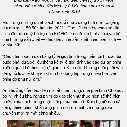
Đạo diễn Park Noo Ri và nam diễn viên Ryu Jun Yeol
tại sự kiện trình chiếu
Money
ở Liên hoan phim châu Á
ở New York 2019
Một trong những chính sách mà tổ chức đang tích cực cố gắng
đạt được là “50:50 vào năm 2021”. Các tiểu ban hy vọng sẽ đầu
tư phân nửa quỹ hỗ trợ của KOFIC trong đó có ít nhất hai vai trò
chính trong sản xuất — đạo diễn, nhà sản xuất hoặc biên kịch —
là phụ nữ.
“Các chính sách cân bằng tỷ lệ giới tính trong thẩm định hoặc bắt
buộc phải đưa số liệu thống kê tỷ lệ giới tính vào các dự án phim
không quá khó thực hiện,” giáo sư Kim nói. “Nhưng chúng tôi vẫn
đang nỗ lực để khuyến khích hội đồng tập trung nhiều hơn vào
phim do phụ nữ làm.”
Ảnh hưởng của đạo diễn nữ rất quan trọng, nhà phê bình Cho nói,
bởi vì nhiều khả năng phim do đạo diễn nữ thực hiện sẽ thể hiện
nhiều khía cạnh trong cuộc sống của phụ nữ. Khi phụ nữ dẫn dắt
càng nhiều phim, khả năng phim có nữ chính và những câu
chuyện mới ra mắt càng nhiều.