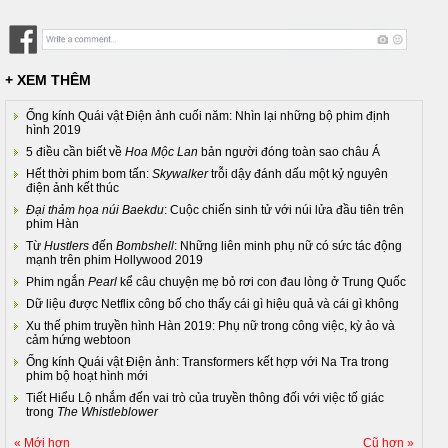
+ XEM THÊM
Ống kính Quái vật Điện ảnh cuối năm: Nhìn lại những bộ phim định
hình 2019
5 điều cần biết về
Hoa Mộc Lan
bản người đóng toàn sao châu Á
Hết thời phim bom tấn:
Skywalker
trỗi dậy đánh dấu một kỷ nguyên
điện ảnh kết thúc
Đại thảm họa núi Baekdu
: Cuộc chiến sinh tử với núi lửa đầu tiên trên
phim Hàn
Từ
Hustlers
đến
Bombshell
: Những liên minh phụ nữ có sức tác động
mạnh trên phim Hollywood 2019
Phim ngắn
Pearl
kể câu chuyện mẹ bỏ rơi con đau lòng ở Trung Quốc
Dữ liệu được Netflix công bố cho thấy cái gì hiệu quả và cái gì không
Xu thế phim truyền hình Hàn 2019: Phụ nữ trong công việc, kỳ ảo và
cảm hứng webtoon
Ống kính Quái vật Điện ảnh: Transformers kết hợp với Na Tra trong
phim bộ hoạt hình mới
Tiết Hiểu Lộ nhắm đến vai trò của truyền thông đối với việc tố giác
trong
The Whistleblower
« Mới hơn
Cũ hơn »