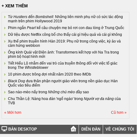
+ XEM THÊM
Từ
Hustlers
đến
Bombshell
: Những liên minh phụ nữ có sức tác động
mạnh trên phim Hollywood 2019
Phim ngắn
Pearl
kể câu chuyện mẹ bỏ rơi con đau lòng ở Trung Quốc
Dữ liệu được Netflix công bố cho thấy cái gì hiệu quả và cái gì không
Xu thế phim truyền hình Hàn 2019: Phụ nữ trong công việc, kỳ ảo và
cảm hứng webtoon
Ống kính Quái vật Điện ảnh: Transformers kết hợp với Na Tra trong
phim bộ hoạt hình mới
Tiết Hiểu Lộ nhắm đến vai trò của truyền thông đối với việc tố giác
trong
The Whistleblower
10 phim được trông đợi nhất năm 2020 theo IMDb
Black Dog
đưa thân phận người giáo viên trong nền giáo dục Hàn
Quốc vào tiêu điểm
Sao nào-mèo nấy trong
Những chú mèo
đầy sao
Chu Thần Lệ: Nàng hoa đán 'ngổ ngáo' trong
Người vợ đa năng
của
TVB
« Mới hơn
Cũ hơn »
BẢN DESKTOP
DIỄN ĐÀN
VỀ CHÚNG TÔI