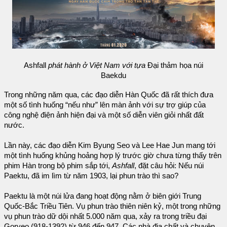
Ashfall
phát hành ở Việt Nam với tựa
Đại thảm họa núi
Baekdu
Trong những năm qua, các đạo diễn Hàn Quốc đã rất thích đưa
một số tình huống “nếu như” lên màn ảnh với sự trợ giúp của
công nghệ điện ảnh hiện đại và một số diễn viên giỏi nhất đất
nước.
Lần này, các đạo diễn Kim Byung Seo và Lee Hae Jun mang tới
một tình huống khủng hoảng hợp lý trước giờ chưa từng thấy trên
phim Hàn trong bộ phim sắp tới,
Ashfall
, đặt câu hỏi: Nếu núi
Paektu, đã im lìm từ năm 1903, lại phun trào thì sao?
Paektu là một núi lửa đang hoạt động nằm ở biên giới Trung
Quốc-Bắc Triều Tiên. Vụ phun trào thiên niên kỷ, một trong những
vụ phun trào dữ dội nhất 5.000 năm qua, xảy ra trong triều đại
Goryeo (918-1392) từ 946 đến 947. Các nhà địa chất và chuyên