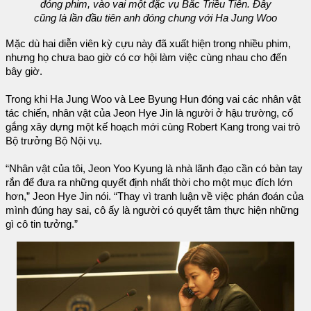
đóng phim, vào vai một đặc vụ Bắc Triều Tiên. Đây
cũng là lần đầu tiên anh đóng chung với Ha Jung Woo
Mặc dù hai diễn viên kỳ cựu này đã xuất hiện trong nhiều phim,
nhưng họ chưa bao giờ có cơ hội làm việc cùng nhau cho đến
bây giờ.
Trong khi Ha Jung Woo và Lee Byung Hun đóng vai các nhân vật
tác chiến, nhân vật của Jeon Hye Jin là người ở hậu trường, cố
gắng xây dựng một kế hoạch mới cùng Robert Kang trong vai trò
Bộ trưởng Bộ Nội vụ.
“Nhân vật của tôi, Jeon Yoo Kyung là nhà lãnh đạo cần có bàn tay
rắn để đưa ra những quyết định nhất thời cho một mục đích lớn
hơn,” Jeon Hye Jin nói. “Thay vì tranh luận về việc phán đoán của
mình đúng hay sai, cô ấy là người có quyết tâm thực hiện những
gì cô tin tưởng.”