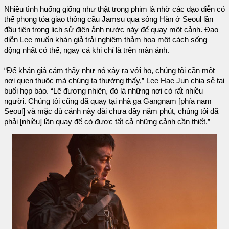
Nhiều tình huống giống như thật trong phim là nhờ các đạo diễn có
thể phong tỏa giao thông cầu Jamsu qua sông Hàn ở Seoul lần
đầu tiên trong lịch sử điện ảnh nước này để quay một cảnh. Đạo
diễn Lee muốn khán giả trải nghiệm thảm họa một cách sống
động nhất có thể, ngay cả khi chỉ là trên màn ảnh.
“Để khán giả cảm thấy như nó xảy ra với họ, chúng tôi cần một
nơi quen thuộc mà chúng ta thường thấy,” Lee Hae Jun chia sẻ tại
buổi họp báo. “Lẽ đương nhiên, đó là những nơi có rất nhiều
người. Chúng tôi cũng đã quay tại nhà ga Gangnam [phía nam
Seoul] và mặc dù cảnh này dài chưa đầy năm phút, chúng tôi đã
phải [nhiều] lần quay để có được tất cả những cảnh cần thiết.”