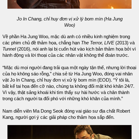
Jo In Chang, chỉ huy đơn vị xử lý bom mìn (Ha Jung
Woo)
Về phần Ha Jung Woo, mặc dù anh có nhiều kinh nghiệm trong
các phim chủ đề thảm họa, chẳng hạn
The Terror, LIVE
(2013) và
Tunnel
(2016), nói anh lại bị cuốn hút vào kịch bản thảm họa bởi vì
hành động và lời thoại của các nhân vật không thể đoán trước.
“Mặc dù mọi người đang trải qua một ngày tận thế, nhưng lời thoại
của họ không sáo rỗng,” chia sẻ từ Ha Jung Woo, đóng vai nhân
vật Jo In Chang, chỉ huy đơn vị xử lý bom mìn (EOD). “Ý tôi là,
bất kể tai họa đến cỡ nào, chúng ta không đối mặt khó khăn 24/7.
Vì vậy, thật sảng khoái khi tìm thấy sự hài hước và chân thành
trong cách người ta đối phó với những khó khăn của mình.”
Nam diễn viên Ma Dong Seok đóng vai giáo sư địa chất Robert
Kang, người gợi ý các giải pháp cho thảm họa sắp đến.