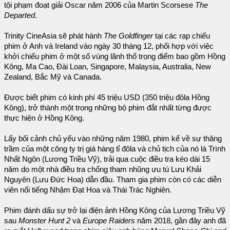
tội phạm đoạt giải Oscar năm 2006 của Martin Scorsese
The
Departed
.
Trinity CineAsia sẽ phát hành
The Goldfinger
tại các rạp chiếu
phim ở Anh và Ireland vào ngày 30 tháng 12, phối hợp với việc
khởi chiếu phim ở một số vùng lãnh thổ trọng điểm bao gồm Hồng
Kông, Ma Cao, Đài Loan, Singapore, Malaysia, Australia, New
Zealand, Bắc Mỹ và Canada.
Được biết phim có kinh phí 45 triệu USD (350 triệu đôla Hồng
Kông), trở thành một trong những bộ phim đắt nhất từng được
thực hiện ở Hồng Kông.
Lấy bối cảnh chủ yếu vào những năm 1980, phim kể về sự thăng
trầm của một công ty trị giá hàng tỉ đôla và chủ tịch của nó là Trình
Nhất Ngôn (Lương Triều Vỹ), trải qua cuộc điều tra kéo dài 15
năm do một nhà điều tra chống tham nhũng ưu tú Lưu Khải
Nguyên (Lưu Đức Hoa) dẫn đầu. Tham gia phim còn có các diễn
viên nổi tiếng Nhậm Đạt Hoa và Thái Trác Nghiên.
Phim đánh dấu sự trở lại điện ảnh Hồng Kông của Lương Triều Vỹ
sau
Monster Hunt 2
và
Europe Raiders
năm 2018, gần đây anh đã