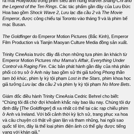
ra mắt Hollywood trong phim siêu anh hùng Marvel
Shang-Chi and
the Legend of the Ten Rings
. Các tác phẩm gần đây của Lưu Đức
Hoa bao gồm
Shock Wave 2
,
Lưu lạc địa cầu 2
và
The Movie
Emperor
, được công chiếu tại Toronto vào tháng 9 và là phim bế
mạc Busan.
The Goldfinger
do Emperor Motion Pictures (Bắc Kinh), Emperor
Film Production và Tianjin Maoyan Culture Media đồng sản xuất.
Trinity CineAsia trước đây đã chọn những tựa phim ăn khách từ
Emperor Motion Pictures như
Mama’s Affair
,
Everything Under
Control
và
Raging Fire
. Các bản phát hành gần đây của nhà phân
phối có trụ sở ở Anh này bao gồm sử thi giả tưởng
Phong thần
tam bộ khúc
, phim ly kỳ tội phạm
Lost in the Stars
, phim khoa học
giả tưởng
Lưu lạc địa cầu 2
và phim ly kỳ tội phạm
No More Bets
.
Giám đốc điều hành Trinity CineAsia Cedric Behrel cho biết:
“Chúng tôi đã chờ đợi khoảnh khắc này bao lâu nay. Chúng tôi dự
định đẩy [
The Goldfinger
] đi xa nhất có thể tại các rạp chiếu phim
ở Anh và Ireland. Với bối cảnh thời kỳ lịch sử, trang phục xa hoa
và câu chuyện có thật về gian lận và tham nhũng, hai ngôi sao
quốc tế lớn, đây là thể loại phim điện ảnh có thể gây được tiếng
vang với khán giả.”