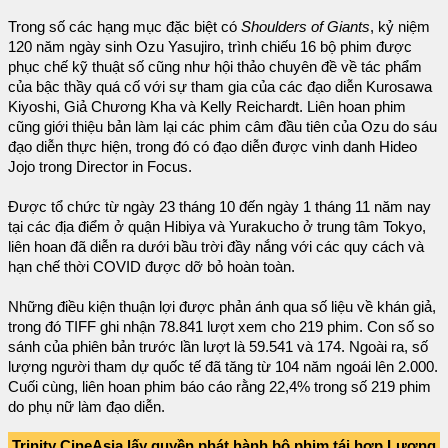
Trong số các hạng mục đặc biệt có
Shoulders of Giants
, kỷ niệm
120 năm ngày sinh Ozu Yasujiro, trình chiếu 16 bộ phim được
phục chế kỹ thuật số cũng như hội thảo chuyên đề về tác phẩm
của bậc thầy quá cố với sự tham gia của các đạo diễn Kurosawa
Kiyoshi, Giả Chương Kha và Kelly Reichardt. Liên hoan phim
cũng giới thiệu bản làm lại các phim câm đầu tiên của Ozu do sáu
đạo diễn thực hiện, trong đó có đạo diễn được vinh danh Hideo
Jojo trong Director in Focus.
Được tổ chức từ ngày 23 tháng 10 đến ngày 1 tháng 11 năm nay
tại các địa điểm ở quận Hibiya và Yurakucho ở trung tâm Tokyo,
liên hoan đã diễn ra dưới bầu trời đầy nắng với các quy cách và
hạn chế thời COVID được dỡ bỏ hoàn toàn.
Những điều kiện thuận lợi được phản ánh qua số liệu về khán giả,
trong đó TIFF ghi nhận 78.841 lượt xem cho 219 phim. Con số so
sánh của phiên bản trước lần lượt là 59.541 và 174. Ngoài ra, số
lượng người tham dự quốc tế đã tăng từ 104 năm ngoái lên 2.000.
Cuối cùng, liên hoan phim báo cáo rằng 22,4% trong số 219 phim
do phụ nữ làm đạo diễn.
Trinity CineAsia lấy quyền phát hành bộ phim tái hợp Lương