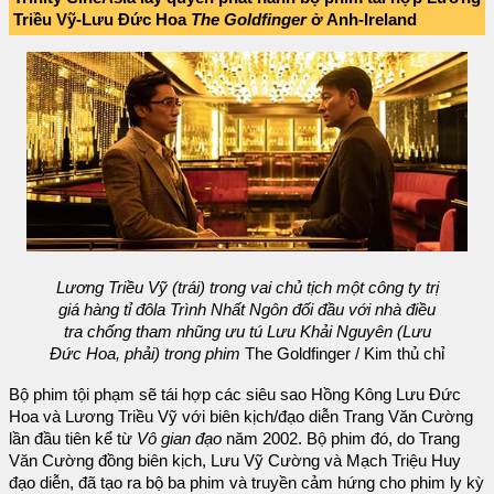
Triều Vỹ-Lưu Đức Hoa
The Goldfinger
ở Anh-Ireland
Lương Triều Vỹ (trái) trong vai chủ tịch một công ty trị
giá hàng tỉ đôla Trình Nhất Ngôn đối đầu với nhà điều
tra chống tham nhũng ưu tú Lưu Khải Nguyên (Lưu
Đức Hoa, phải) trong phim
The Goldfinger / Kim thủ chỉ
Bộ phim tội phạm sẽ tái hợp các siêu sao Hồng Kông Lưu Đức
Hoa và Lương Triều Vỹ với biên kịch/đạo diễn Trang Văn Cường
lần đầu tiên kể từ
Vô gian đạo
năm 2002. Bộ phim đó, do Trang
Văn Cường đồng biên kịch, Lưu Vỹ Cường và Mạch Triệu Huy
đạo diễn, đã tạo ra bộ ba phim và truyền cảm hứng cho phim ly kỳ