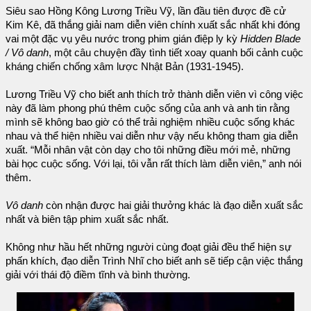
Siêu sao Hồng Kông Lương Triều Vỹ, lần đầu tiên được đề cử
Kim Kê, đã thắng giải nam diễn viên chính xuất sắc nhất khi đóng
vai một đặc vụ yêu nước trong phim gián điệp ly kỳ
Hidden Blade
/ Vô danh
, một câu chuyện đầy tình tiết xoay quanh bối cảnh cuộc
kháng chiến chống xâm lược Nhật Bản (1931-1945).
Lương Triều Vỹ cho biết anh thích trở thành diễn viên vì công việc
này đã làm phong phú thêm cuộc sống của anh và anh tin rằng
mình sẽ không bao giờ có thể trải nghiệm nhiều cuộc sống khác
nhau và thể hiện nhiều vai diễn như vậy nếu không tham gia diễn
xuất. “Mỗi nhân vật còn dạy cho tôi những điều mới mẻ, những
bài học cuộc sống. Với lại, tôi vẫn rất thích làm diễn viên,” anh nói
thêm.
Vô danh
còn nhận được hai giải thưởng khác là đạo diễn xuất sắc
nhất và biên tập phim xuất sắc nhất.
Không như hầu hết những người cùng đoạt giải đều thể hiện sự
phấn khích, đạo diễn Trình Nhĩ cho biết anh sẽ tiếp cận việc thắng
giải với thái độ điềm tĩnh và bình thường.