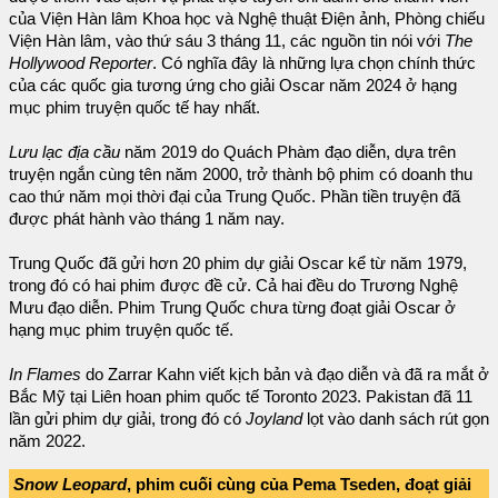
của Viện Hàn lâm Khoa học và Nghệ thuật Điện ảnh, Phòng chiếu
Viện Hàn lâm, vào thứ sáu 3 tháng 11, các nguồn tin nói với
The
Hollywood Reporter
. Có nghĩa đây là những lựa chọn chính thức
của các quốc gia tương ứng cho giải Oscar năm 2024 ở hạng
mục phim truyện quốc tế hay nhất.
Lưu lạc địa cầu
năm 2019 do Quách Phàm đạo diễn, dựa trên
truyện ngắn cùng tên năm 2000, trở thành bộ phim có doanh thu
cao thứ năm mọi thời đại của Trung Quốc. Phần tiền truyện đã
được phát hành vào tháng 1 năm nay.
Trung Quốc đã gửi hơn 20 phim dự giải Oscar kể từ năm 1979,
trong đó có hai phim được đề cử. Cả hai đều do Trương Nghệ
Mưu đạo diễn. Phim Trung Quốc chưa từng đoạt giải Oscar ở
hạng mục phim truyện quốc tế.
In Flames
do Zarrar Kahn viết kịch bản và đạo diễn và đã ra mắt ở
Bắc Mỹ tại Liên hoan phim quốc tế Toronto 2023. Pakistan đã 11
lần gửi phim dự giải, trong đó có
Joyland
lọt vào danh sách rút gọn
năm 2022.
Snow Leopard
, phim cuối cùng của Pema Tseden, đoạt giải