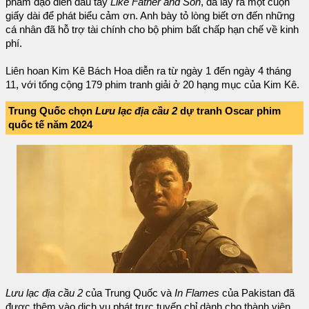
phẩm đạo diễn đầu tay
Like Father and Son
, đã lấy ra một cuộn
giấy dài để phát biểu cảm ơn. Anh bày tỏ lòng biết ơn đến những
cá nhân đã hỗ trợ tài chính cho bộ phim bất chấp hạn chế về kinh
phí.
Liên hoan Kim Kê Bách Hoa diễn ra từ ngày 1 đến ngày 4 tháng
11, với tổng cộng 179 phim tranh giải ở 20 hạng mục của Kim Kê.
Trung Quốc chọn
Lưu lạc địa cầu 2
dự tranh Oscar phim
quốc tế năm 2024
Lưu lạc địa cầu 2
của Trung Quốc và
In Flames
của Pakistan đã
được thêm vào dịch vụ phát trực tuyến chỉ dành cho thành viên