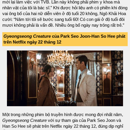
mới lại làm việc với TVB. Lần này không phải phim y khoa mà
nhân vật của tôi là bác sĩ.” Khi được hỏi liệu anh có phiền khi đóng
vai ông bố của hai nữ diễn viên ở độ tuổi 20 không, Ngô Khải Hoa
cười: “Năm tới tôi sẽ bước sang tuổi 60! Có con gái ở độ tuổi đôi
mươi không phải là vấn đề. Nhiều ông bố ngày nay trông rất trẻ.”
Gyeongseong Creature
của Park Seo Joon-Han So Hee phát
trên Netflix ngày 22 tháng 12
Một trong những phim bộ truyền hình được mong đợi nhất năm,
Gyeongseong Creature
với sự tham gia của Park Seo Joon và
Han So Hee sẽ phát trên Netflix ngày 22 tháng 12, đúng dịp nghỉ