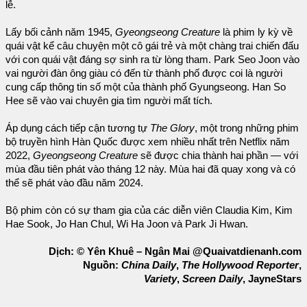
lễ.
Lấy bối cảnh năm 1945,
Gyeongseong Creature
là phim ly kỳ về
quái vật kể câu chuyện một cô gái trẻ và một chàng trai chiến đấu
với con quái vật đáng sợ sinh ra từ lòng tham. Park Seo Joon vào
vai người đàn ông giàu có đến từ thành phố được coi là người
cung cấp thông tin số một của thành phố Gyungseong. Han So
Hee sẽ vào vai chuyên gia tìm người mất tích.
Áp dụng cách tiếp cận tương tự
The Glory
, một trong những phim
bộ truyền hình Hàn Quốc được xem nhiều nhất trên Netflix năm
2022,
Gyeongseong Creature
sẽ được chia thành hai phần — với
mùa đầu tiên phát vào tháng 12 này. Mùa hai đã quay xong và có
thể sẽ phát vào đầu năm 2024.
Bộ phim còn có sự tham gia của các diễn viên Claudia Kim, Kim
Hae Sook, Jo Han Chul, Wi Ha Joon và Park Ji Hwan.
Dịch: © Yên Khuê – Ngân Mai @Quaivatdienanh.com
Nguồn:
China Daily
,
The Hollywood Reporter
,
Variety
,
Screen Daily
, JayneStars