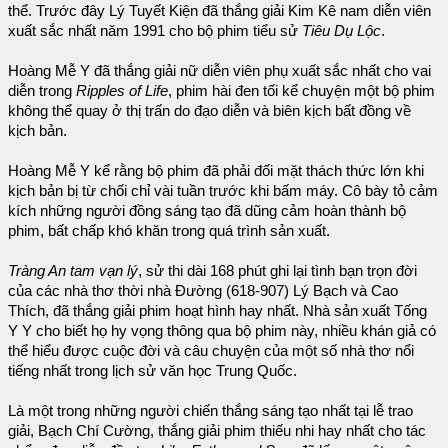
thể. Trước đây Lý Tuyết Kiện đã thắng giải Kim Kê nam diễn viên
xuất sắc nhất năm 1991 cho bộ phim tiểu sử
Tiêu Dụ Lộc
.
Hoàng Mễ Y đã thắng giải nữ diễn viên phụ xuất sắc nhất cho vai
diễn trong
Ripples of Life
, phim hài đen tối kể chuyện một bộ phim
không thể quay ở thị trấn do đạo diễn và biên kịch bất đồng về
kịch bản.
Hoàng Mễ Y kể rằng bộ phim đã phải đối mặt thách thức lớn khi
kịch bản bị từ chối chỉ vài tuần trước khi bấm máy. Cô bày tỏ cảm
kích những người đồng sáng tạo đã dũng cảm hoàn thành bộ
phim, bất chấp khó khăn trong quá trình sản xuất.
Tràng An tam vạn lý
, sử thi dài 168 phút ghi lại tình bạn trọn đời
của các nhà thơ thời nhà Đường (618-907) Lý Bạch và Cao
Thích, đã thắng giải phim hoạt hình hay nhất. Nhà sản xuất Tống
Y Y cho biết họ hy vọng thông qua bộ phim này, nhiều khán giả có
thể hiểu được cuộc đời và câu chuyện của một số nhà thơ nổi
tiếng nhất trong lịch sử văn học Trung Quốc.
Là một trong những người chiến thắng sáng tạo nhất tại lễ trao
giải, Bạch Chí Cường, thắng giải phim thiếu nhi hay nhất cho tác