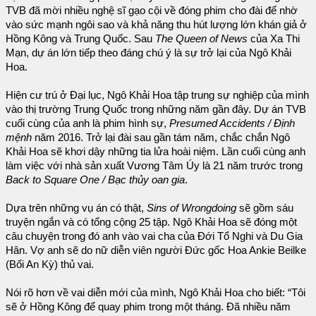
TVB đã mời nhiều nghệ sĩ gạo cội về đóng phim cho đài để nhờ
vào sức mạnh ngôi sao và khả năng thu hút lượng lớn khán giả ở
Hồng Kông và Trung Quốc. Sau
The Queen of News
của Xa Thi
Mạn, dự án lớn tiếp theo đáng chú ý là sự trở lại của Ngô Khải
Hoa.
Hiện cư trú ở Đại lục, Ngô Khải Hoa tập trung sự nghiệp của mình
vào thị trường Trung Quốc trong những năm gần đây. Dự án TVB
cuối cùng của anh là phim hình sự,
Presumed Accidents / Định
mệnh
năm 2016. Trở lại đài sau gần tám năm, chắc chắn Ngô
Khải Hoa sẽ khơi dậy những tia lửa hoài niệm. Lần cuối cùng anh
làm việc với nhà sản xuất Vương Tâm Úy là 21 năm trước trong
Back to Square One / Bạc thủy oan gia
.
Dựa trên những vụ án có thật,
Sins of Wrongdoing
sẽ gồm sáu
truyện ngắn và có tổng cộng 25 tập. Ngô Khải Hoa sẽ đóng một
câu chuyện trong đó anh vào vai cha của Đới Tổ Nghi và Du Gia
Hân. Vợ anh sẽ do nữ diễn viên người Đức gốc Hoa Ankie Beilke
(Bối An Kỳ) thủ vai.
Nói rõ hơn về vai diễn mới của mình, Ngô Khải Hoa cho biết: “Tôi
sẽ ở Hồng Kông để quay phim trong một tháng. Đã nhiều năm