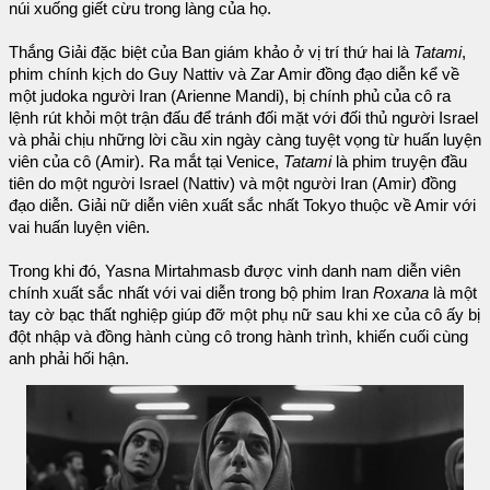
núi xuống giết cừu trong làng của họ.
Thắng Giải đặc biệt của Ban giám khảo ở vị trí thứ hai là
Tatami
,
phim chính kịch do Guy Nattiv và Zar Amir đồng đạo diễn kể về
một judoka người Iran (Arienne Mandi), bị chính phủ của cô ra
lệnh rút khỏi một trận đấu để tránh đối mặt với đối thủ người Israel
và phải chịu những lời cầu xin ngày càng tuyệt vọng từ huấn luyện
viên của cô (Amir). Ra mắt tại Venice,
Tatami
là phim truyện đầu
tiên do một người Israel (Nattiv) và một người Iran (Amir) đồng
đạo diễn. Giải nữ diễn viên xuất sắc nhất Tokyo thuộc về Amir với
vai huấn luyện viên.
Trong khi đó, Yasna Mirtahmasb được vinh danh nam diễn viên
chính xuất sắc nhất với vai diễn trong bộ phim Iran
Roxana
là một
tay cờ bạc thất nghiệp giúp đỡ một phụ nữ sau khi xe của cô ấy bị
đột nhập và đồng hành cùng cô trong hành trình, khiến cuối cùng
anh phải hối hận.