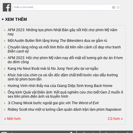
+ XEM THÊM
AFM 2023: Những tựa phim Nhật Bản gây sốt Hội chợ phim Mỹ năm
nay
Một Austin Butler tĩnh lặng trong
The Bikeriders
đua xe gầm rú
Chuyện làng nông và mối tình thôn dã trên nền cảnh cổ đẹp như tranh
Điền canh kỷ
AFM 2023: Hội chợ phim Mỹ năm nay đối mặt số lượng gói dự án ít hơn
do đình công
Kang Ha Neul thoải mái là No Jung Yeol
yêu lại vợ ngầu
Khúc hát của chim ca và rắn độc
đậm chất triết bước vào đấu trường
sinh tử phim bom tấn
Hướng Vinh nhìn thấy ma của Giang Diệp Sinh trong
Back Home
Ống kính Quái vật Điện ảnh: Kết quả nghiên cứu cho biết Gen Z muốn ít
sex trên phim điện ảnh và truyền hình
Ji Chang Wook bước ngoặt gai góc với
The Worst of Evil
Ridley Scott như một vị tướng cầm quân đánh trận làm phim
Napoleon
« Mới hơn
Cũ hơn »