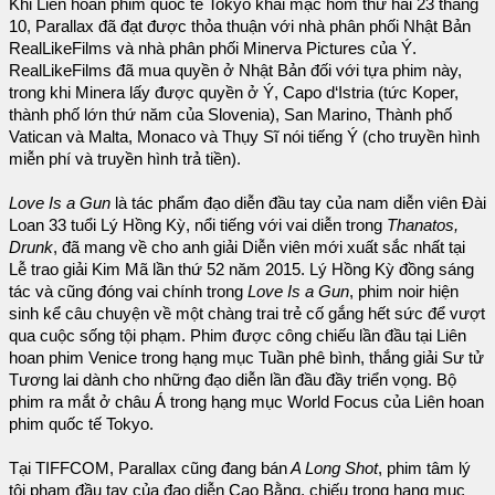
Khi Liên hoan phim quốc tế Tokyo khai mạc hôm thứ hai 23 tháng
10, Parallax đã đạt được thỏa thuận với nhà phân phối Nhật Bản
RealLikeFilms và nhà phân phối Minerva Pictures của Ý.
RealLikeFilms đã mua quyền ở Nhật Bản đối với tựa phim này,
trong khi Minera lấy được quyền ở Ý, Capo d‘Istria (tức Koper,
thành phố lớn thứ năm của Slovenia), San Marino, Thành phố
Vatican và Malta, Monaco và Thụy Sĩ nói tiếng Ý (cho truyền hình
miễn phí và truyền hình trả tiền).
Love Is a Gun
là tác phẩm đạo diễn đầu tay của nam diễn viên Đài
Loan 33 tuổi Lý Hồng Kỳ, nổi tiếng với vai diễn trong
Thanatos,
Drunk
, đã mang về cho anh giải Diễn viên mới xuất sắc nhất tại
Lễ trao giải Kim Mã lần thứ 52 năm 2015. Lý Hồng Kỳ đồng sáng
tác và cũng đóng vai chính trong
Love Is a Gun
, phim noir hiện
sinh kể câu chuyện về một chàng trai trẻ cố gắng hết sức để vượt
qua cuộc sống tội phạm. Phim được công chiếu lần đầu tại Liên
hoan phim Venice trong hạng mục Tuần phê bình, thắng giải Sư tử
Tương lai dành cho những đạo diễn lần đầu đầy triển vọng. Bộ
phim ra mắt ở châu Á trong hạng mục World Focus của Liên hoan
phim quốc tế Tokyo.
Tại TIFFCOM, Parallax cũng đang bán
A Long Shot
, phim tâm lý
tội phạm đầu tay của đạo diễn Cao Bằng, chiếu trong hạng mục