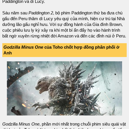
Paddington và dì Lucy.
Sáu năm sau
Paddington 2
, bộ phim Paddington thứ ba đưa chú
gấu đến Peru thăm dì Lucy yêu quý của mình, hiện cư trú tại Nhà
dưỡng lão gấu nghỉ hưu. Với sự đồng hành của Gia đình Brown,
cuộc phiêu lưu ly kỳ xảy ra khi một bí ẩn đẩy họ vào hành trình
bất ngờ xuyên rừng nhiệt đới Amazon và đến các đỉnh núi ở Peru.
Godzilla Minus One
của Toho chốt hợp đồng phân phối ở
Anh
Godzilla Minus One
, phần mới nhất trong chuỗi phim siêu quái vật