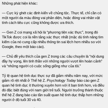
Những phát hiện khác:
— Cực kỳ ghét các định kiến về chủng tộc. Thực tế, chỉ cần có
một người da màu đóng vai phản diện, hoặc đóng vai nhân vật
tính cách tiêu cực cũng không được ưa thích.
— Gen Z coi mạng xã hội là “phương tiện xác thực”, trong đó
TikTok được coi là nền tảng xác thực nhất (mặc dù tính năng tìm
kiếm của nó cung cấp nhiều thông tin sai lệch hơn nhiều so với
Google, theo một báo cáo).
— Chủ đề yêu thích của gen Z trong các câu chuyện là “nội dung
đầy hy vọng, lên tinh thần với những người vượt lên hoàn cảnh”
và “những người có cuộc sống giống như của tôi.”
Tỷ lệ quan hệ tình dục thực sự đã giảm nhiều năm nay, với mức
giảm rõ rệt nhất ở Thế hệ Z.
Psychology Today
báo cáo gen Z
quan hệ tình dục ít thường xuyên hơn với ít bạn tình hơn, và điều
đó đặc biệt đúng với nam giới trẻ tuổi. Người trưởng thành thuộc
thế hệ Z đang báo cáo tần suất quan hệ tình dục thấp hơn những
người ở độ tuổi 30 và 40.