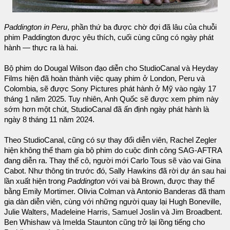
Paddington in Peru
, phần thứ ba được chờ đợi đã lâu của chuỗi
phim Paddington được yêu thích, cuối cùng cũng có ngày phát
hành — thực ra là hai.
Bộ phim do Dougal Wilson đạo diễn cho StudioCanal và Heyday
Films hiện đã hoàn thành việc quay phim ở London, Peru và
Colombia, sẽ được Sony Pictures phát hành ở Mỹ vào ngày 17
tháng 1 năm 2025. Tuy nhiên, Anh Quốc sẽ được xem phim này
sớm hơn một chút, StudioCanal đã ấn định ngày phát hành là
ngày 8 tháng 11 năm 2024.
Theo StudioCanal, cũng có sự thay đổi diễn viên, Rachel Zegler
hiện không thể tham gia bộ phim do cuộc đình công SAG-AFTRA
đang diễn ra. Thay thế cô, người mới Carlo Tous sẽ vào vai Gina
Cabot. Như thông tin trước đó, Sally Hawkins đã rời dự án sau hai
lần xuất hiện trong
Paddington
với vai bà Brown, được thay thế
bằng Emily Mortimer. Olivia Colman và Antonio Banderas đã tham
gia dàn diễn viên, cùng với những người quay lại Hugh Boneville,
Julie Walters, Madeleine Harris, Samuel Joslin và Jim Broadbent.
Ben Whishaw và Imelda Staunton cũng trở lại lồng tiếng cho