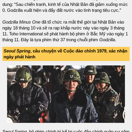
dung: “Sau chiến tranh, kinh tế của Nhật Bản đã giảm xuống mức
0. Godzilla xuất hiện và đẩy đất nước vào tình trạng tiêu cực.”
Godzilla Minus One
đã tổ chức ra mắt thế giới tại Nhật Bản vào
ngày 18 tháng 10 và sẽ ra rạp khắp nước này vào ngày 3 tháng
11. Toho International sẽ phát hành bộ phim ở Bắc Mỹ vào ngày 1
tháng 11. Đây là tựa phim thứ 37 trong chuỗi phim
Godzilla
.
Seoul Spring
, câu chuyện về Cuộc đảo chính 1979, xác nhận
ngày phát hành
Seoul Spring
, bộ phim chính trị kể lại cuộc đảo chính quân sự năm