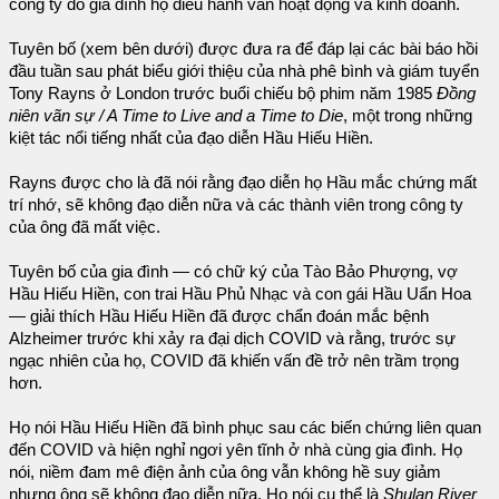
công ty do gia đình họ điều hành vẫn hoạt động và kinh doanh.
Tuyên bố (xem bên dưới) được đưa ra để đáp lại các bài báo hồi
đầu tuần sau phát biểu giới thiệu của nhà phê bình và giám tuyển
Tony Rayns ở London trước buổi chiếu bộ phim năm 1985
Đồng
niên vãn sự / A Time to Live and a Time to Die
, một trong những
kiệt tác nổi tiếng nhất của đạo diễn Hầu Hiếu Hiền.
Rayns được cho là đã nói rằng đạo diễn họ Hầu mắc chứng mất
trí nhớ, sẽ không đạo diễn nữa và các thành viên trong công ty
của ông đã mất việc.
Tuyên bố của gia đình — có chữ ký của Tào Bảo Phượng, vợ
Hầu Hiếu Hiền, con trai Hầu Phủ Nhạc và con gái Hầu Uẩn Hoa
— giải thích Hầu Hiếu Hiền đã được chẩn đoán mắc bệnh
Alzheimer trước khi xảy ra đại dịch COVID và rằng, trước sự
ngạc nhiên của họ, COVID đã khiến vấn đề trở nên trầm trọng
hơn.
Họ nói Hầu Hiếu Hiền đã bình phục sau các biến chứng liên quan
đến COVID và hiện nghỉ ngơi yên tĩnh ở nhà cùng gia đình. Họ
nói, niềm đam mê điện ảnh của ông vẫn không hề suy giảm
nhưng ông sẽ không đạo diễn nữa. Họ nói cụ thể là
Shulan River