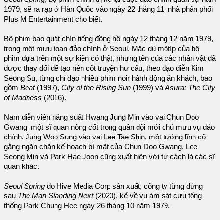
1979, sẽ ra rạp ở Hàn Quốc vào ngày 22 tháng 11, nhà phân phối
Plus M Entertainment cho biết.
Bộ phim bao quát chín tiếng đồng hồ ngày 12 tháng 12 năm 1979,
trong một mưu toan đảo chính ở Seoul. Mặc dù môtíp của bộ
phim dựa trên một sự kiện có thật, nhưng tên của các nhân vật đã
được thay đổi để tạo nên cốt truyện hư cấu, theo đạo diễn Kim
Seong Su, từng chỉ đạo nhiều phim noir hành động ăn khách, bao
gồm
Beat
(1997),
City of the Rising Sun
(1999) và
Asura: The City
of Madness
(2016).
Nam diễn viên năng suất Hwang Jung Min vào vai Chun Doo
Gwang, một sĩ quan nòng cốt trong quân đội mới chủ mưu vụ đảo
chính. Jung Woo Sung vào vai Lee Tae Shin, một tướng lĩnh cố
gắng ngăn chặn kế hoạch bí mật của Chun Doo Gwang. Lee
Seong Min và Park Hae Joon cũng xuất hiện với tư cách là các sĩ
quan khác.
Seoul Spring
do Hive Media Corp sản xuất, công ty từng đứng
sau
The Man Standing Next
(2020), kể về vụ ám sát cựu tổng
thống Park Chung Hee ngày 26 tháng 10 năm 1979.