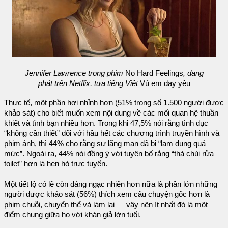
Jennifer Lawrence trong phim
No Hard Feelings
, đang
phát trên Netflix, tựa tiếng Việt
Vú em dạy yêu
Thực tế, một phần hơi nhỉnh hơn (51% trong số 1.500 người được
khảo sát) cho biết muốn xem nội dung về các mối quan hệ thuần
khiết và tình bạn nhiều hơn. Trong khi 47,5% nói rằng tình dục
“không cần thiết” đối với hầu hết các chương trình truyền hình và
phim ảnh, thì 44% cho rằng sự lãng mạn đã bị “lạm dụng quá
mức”. Ngoài ra, 44% nói đồng ý với tuyên bố rằng “thà chùi rửa
toilet” hơn là hẹn hò trực tuyến.
Một tiết lộ có lẽ còn đáng ngạc nhiên hơn nữa là phần lớn những
người được khảo sát (56%) thích xem câu chuyện gốc hơn là
phim chuỗi, chuyển thể và làm lại — vậy nên ít nhất đó là một
điểm chung giữa họ với khán giả lớn tuổi.