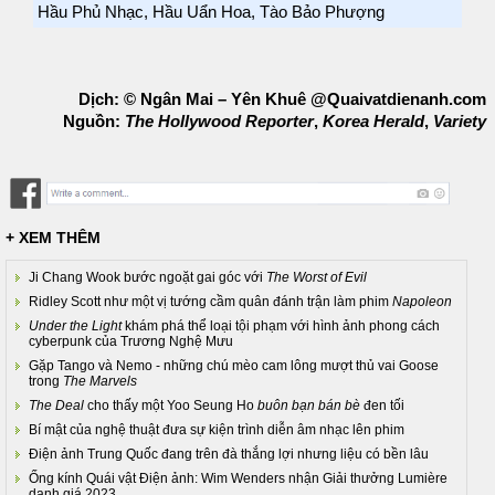
Hầu Phủ Nhạc, Hầu Uẩn Hoa, Tào Bảo Phượng
Dịch: © Ngân Mai – Yên Khuê @Quaivatdienanh.com
Nguồn:
The Hollywood Reporter
,
Korea Herald
,
Variety
+ XEM THÊM
Ji Chang Wook bước ngoặt gai góc với
The Worst of Evil
Ridley Scott như một vị tướng cầm quân đánh trận làm phim
Napoleon
Under the Light
khám phá thể loại tội phạm với hình ảnh phong cách
cyberpunk của Trương Nghệ Mưu
Gặp Tango và Nemo - những chú mèo cam lông mượt thủ vai Goose
trong
The Marvels
The Deal
cho thấy một Yoo Seung Ho
buôn bạn bán bè
đen tối
Bí mật của nghệ thuật đưa sự kiện trình diễn âm nhạc lên phim
Điện ảnh Trung Quốc đang trên đà thắng lợi nhưng liệu có bền lâu
Ống kính Quái vật Điện ảnh: Wim Wenders nhận Giải thưởng Lumière
danh giá 2023