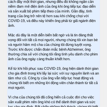
cách đây một thời gian, nhưng điều đó không ngăn cản
niềm đam mê điện ảnh của ông khi ông tiếp tục đạo diễn
và sản xuất bộ phim tiếp theo của mình. Gần đây, tình
trạng của ông trở nên tệ hơn sau khi chống chọi với
COVID-19, và điều này khiến ông phải từ giã ngành điện
ảnh.
Mặc dù đây là một diễn biến bất ngờ và là tin đáng thất
vọng đối với tất cả mọi người, nhưng chúng tôi xin bạn bè
và người hâm mộ cha của chúng tôi đừng tuyệt vọng.
Trước khi được chẩn đoán mắc bệnh Alzheimer, ông
thường chia sẻ với chúng tôi rằng tình yêu dành cho phim
ảnh của ông ngày càng thuần khiết hơn.
Kể từ khi hồi phục sau COVID-19, ông hiện dành thời gian
cho gia đình trong khi lấy lại sức với sự nguyên lành và an
tâm như cũ. Công ty của ông vẫn tiếp tục hoạt động và
chúng tôi biết ơn những lời động viên chân thành từ tất cả
mọi người.
Vì cha của chúng tôi đã cống hiến cả cuộc đời cho việc
sản xuất phim nên ông khó có thể dành thời gian và sức
lực cho gia đình. Bất chấp những thử thách, chúng tôi biết