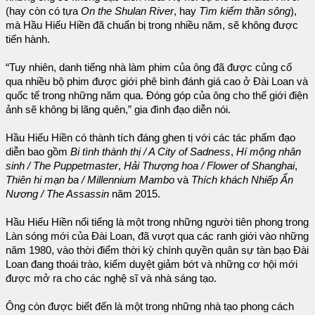
(hay còn có tựa
On the Shulan River
, hay
Tìm kiếm thần sông
),
mà Hầu Hiếu Hiền đã chuẩn bị trong nhiều năm, sẽ không được
tiến hành.
“Tuy nhiên, danh tiếng nhà làm phim của ông đã được củng cố
qua nhiều bộ phim được giới phê bình đánh giá cao ở Đài Loan và
quốc tế trong những năm qua. Đóng góp của ông cho thế giới điện
ảnh sẽ không bị lãng quên,” gia đình đạo diễn nói.
Hầu Hiếu Hiền có thành tích đáng ghen tị với các tác phẩm đạo
diễn bao gồm
Bi tình thành thị / A City of Sadness
,
Hí mộng nhân
sinh / The Puppetmaster
,
Hải Thượng hoa / Flower of Shanghai
,
Thiên hi mạn ba / Millennium Mambo
và
Thích khách Nhiếp Ẩn
Nương / The Assassin
năm 2015.
Hầu Hiếu Hiền nổi tiếng là một trong những người tiên phong trong
Làn sóng mới của Đài Loan, đã vượt qua các ranh giới vào những
năm 1980, vào thời điểm thời kỳ chính quyền quân sự tàn bạo Đài
Loan đang thoái trào, kiểm duyệt giảm bớt và những cơ hội mới
được mở ra cho các nghệ sĩ và nhà sáng tạo.
Ông còn được biết đến là một trong những nhà tạo phong cách