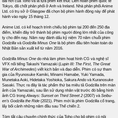
dài hơi của Toho và là tựa phim kết thúc Liên hoan phim quốc tế
Tokyo, đã chốt phân phối ở Anh và Ireland. Nhà phân phối Anime
Ltd. có trụ sở ở Glasgow đã chọn bộ phim hành động này để phát
hành vào ngày 15 tháng 12.
Anime Ltd. có kế hoạch trình chiếu bộ phim tại 200 đến 250 địa
điểm, khiến đây trở thành bộ phim người đóng lớn nhất của công
ty cho đến nay. Năm nay đánh dấu kỷ niệm 70 năm chuỗi phim
Godzilla
và
Godzilla Minus One
là bộ phim đầu tiên hoàn toàn do
Nhật Bản sản xuất kể từ năm 2016.
Godzilla Minus One
do nhà làm phim hoạt hình CG và nghệ sĩ
VFX nổi tiếng Takashi Yamazaki (
Lupin III: The First
,
The Great
War of Archimedes
) viết kịch bản và đạo diễn. Phim có sự tham
gia của Ryunosuke Kamiki, Minami Hamabe, Yuki Yamada,
Munetaka Aoki, Hidetaka Yoshioka, Sakura Ando và Kuranosuke
Sasaki. Thực ra đây là tác phẩm thứ ba miêu tả Godzilla trên màn
ảnh của Yamazaki, sau lần sử dụng nhân vật trước đó bằng hình
ảnh CG trong
Always: Sunset on Third Street 2
(2007) và
Seibu-
en’s Godzilla the Ride
(2021). Phim mới là phim Godzilla cổ trang,
lấy bối cảnh những năm đầu sau Thế chiến 2.
Tóm tắt câu chuyện chính thức của Toho cho bộ phim có nội