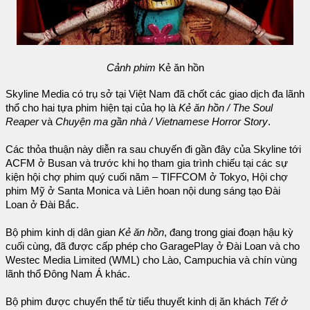
Cảnh phim
Kẻ ăn hồn
Skyline Media có trụ sở tại Việt Nam đã chốt các giao dịch đa lãnh
thổ cho hai tựa phim hiện tại của họ là
Kẻ ăn hồn / The Soul
Reaper
và
Chuyện ma gần nhà / Vietnamese Horror Story
.
Các thỏa thuận này diễn ra sau chuyến đi gần đây của Skyline tới
ACFM ở Busan và trước khi họ tham gia trình chiếu tại các sự
kiện hội chợ phim quý cuối năm – TIFFCOM ở Tokyo, Hội chợ
phim Mỹ ở Santa Monica và Liên hoan nội dung sáng tạo Đài
Loan ở Đài Bắc.
Bộ phim kinh dị dân gian
Kẻ ăn hồn
, đang trong giai đoạn hậu kỳ
cuối cùng, đã được cấp phép cho GaragePlay ở Đài Loan và cho
Westec Media Limited (WML) cho Lào, Campuchia và chín vùng
lãnh thổ Đông Nam Á khác.
Bộ phim được chuyển thể từ tiểu thuyết kinh dị ăn khách
Tết ở