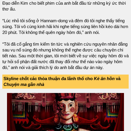
Đạo diễn Kim cho biết phim của anh bắt đầu từ những ký ức thời
thơ ấu.
“Lúc nhỏ tôi sống ở Hannam-dong và đêm đó tôi nghe thấy tiếng
súng. Tôi vô cùng kinh hãi khi nghe tiếng súng liên hồi kéo dài hơn
20 phút. Tôi không thể quên ngày hôm đó,” anh nói.
“Tôi đã cố gắng tìm kiếm tin tức và nghiên cứu nguyên nhân đằng
sau vụ nổ súng đó nhưng không thể nghe được câu chuyện chi
tiết nào. Sau một thời gian, tôi mới biết về sự việc ngày hôm đó và
tự hỏi số phận đất nước đã thay đổi như thế nào vào ngày hôm
đó,” anh nói và giải thích lý do anh bắt đầu dự án này.
Skyline chốt các thỏa thuận đa lãnh thổ cho
Kẻ ăn hồn
và
Chuyện ma gần nhà