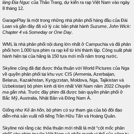
làng Địa Ngục
của Thảo Trang, dự kiến ra rạp Việt Nam vào ngày
8 tháng 12.
GaragePlay là một trong những nhà phân phối hàng đầu của Đài
Loan và gần đây đã xử lý các bản phát hành
Suzume
,
John Wick:
Chapter 4
và
Someday or One Day
.
WML là nhà phân phối nội dung lớn nhất ở Campuchia và đã phân
phối hơn 1.000 tựa phim ra rạp kể từ khi thành lập. Công suất phát
hành hiện tại của hãng là 150 tựa mới mỗi năm trong nước.
Skyline cũng đã đạt được thỏa thuận với World Pictures của Nga
về quyền phân phối tại khu vực CIS (Armenia, Azerbaijan,
Belarus, Kazakhstan, Kyrgyzstan, Moldova, Nga, Tajikistan và
Uzbekistan) bộ phim kinh dị lớn nhất Việt Nam năm 2022
Chuyện
ma gần nhà
. Trước đây phim đã được bán quyền phân phối ở
Bắc Mỹ, Australia, Nhật Bản và Đông Nam Á.
Giống như
Kẻ ăn hồn
, bộ phim có sự tham gia của bộ đôi đạo
diễn-nhà sản xuất nổi tiếng Trần Hữu Tấn và Hoàng Quân.
Skyline nói rằng các thỏa thuận mới nhất là một “cột mốc phân
phối” cho phim truyện Việt Nam và nhấn mạnh vị thế của công ty