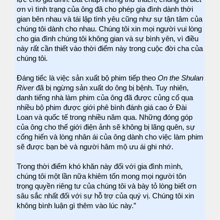
ơn vì tình trạng của ông đã cho phép gia đình dành thời
gian bên nhau và tái lập tình yêu cũng như sự tận tâm của
chúng tôi dành cho nhau. Chúng tôi xin mọi người vui lòng
cho gia đình chúng tôi không gian và sự bình yên, vì điều
này rất cần thiết vào thời điểm này trong cuộc đời cha của
chúng tôi.
Đáng tiếc là việc sản xuất bộ phim tiếp theo
On the Shulan
River
đã bị ngừng sản xuất do ông bị bệnh. Tuy nhiên,
danh tiếng nhà làm phim của ông đã được củng cố qua
nhiều bộ phim được giới phê bình đánh giá cao ở Đài
Loan và quốc tế trong nhiều năm qua. Những đóng góp
của ông cho thế giới điện ảnh sẽ không bị lãng quên, sự
cống hiến và lòng nhân ái của ông dành cho việc làm phim
sẽ được bạn bè và người hâm mộ ưu ái ghi nhớ.
Trong thời điểm khó khăn này đối với gia đình mình,
chúng tôi một lần nữa khiêm tốn mong mọi người tôn
trọng quyền riêng tư của chúng tôi và bày tỏ lòng biết ơn
sâu sắc nhất đối với sự hỗ trợ của quý vị. Chúng tôi xin
không bình luận gì thêm vào lúc này.”