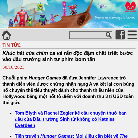
TIN TỨC
Khúc hát của chim ca và rắn độc
đậm chất triết bước
vào đấu trường sinh tử phim bom tấn
30/10/2023
Chuỗi phim
Hunger Games
đã đưa Jennifer Lawrence trở
thành diễn viên được chứng nhận hạng A và kết lại cơn bùng
nổ chuyển thể tiểu thuyết dành cho thanh thiếu niên của
Hollywood bằng một nốt tô điểm với doanh thu 3 tỉ USD toàn
thế giới.
Tom Blyth và Rachel Zegler kể câu chuyện thuở ban
đầu của Đấu trường Sinh tử không có Katniss
Everdeen
Tiền truyện
Hunger Games
: Mọi điều cần biết về
The