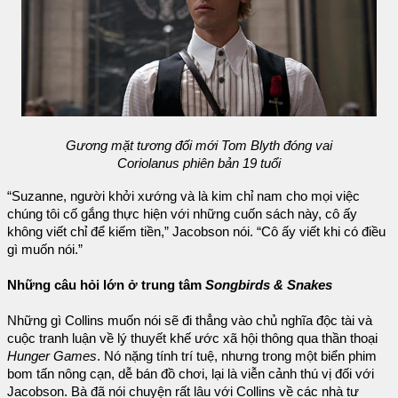
Gương mặt tương đối mới Tom Blyth đóng vai
Coriolanus phiên bản 19 tuổi
“Suzanne, người khởi xướng và là kim chỉ nam cho mọi việc
chúng tôi cố gắng thực hiện với những cuốn sách này, cô ấy
không viết chỉ để kiếm tiền,” Jacobson nói. “Cô ấy viết khi có điều
gì muốn nói.”
Những câu hỏi lớn ở trung tâm
Songbirds & Snakes
Những gì Collins muốn nói sẽ đi thẳng vào chủ nghĩa độc tài và
cuộc tranh luận về lý thuyết khế ước xã hội thông qua thần thoại
Hunger Games
. Nó nặng tính trí tuệ, nhưng trong một biển phim
bom tấn nông cạn, dễ bán đồ chơi, lại là viễn cảnh thú vị đối với
Jacobson. Bà đã nói chuyện rất lâu với Collins về các nhà tư