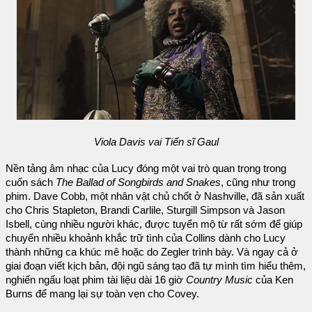
Viola Davis vai Tiến sĩ Gaul
Nền tảng âm nhạc của Lucy đóng một vai trò quan trọng trong
cuốn sách
The Ballad of Songbirds and Snakes
, cũng như trong
phim. Dave Cobb, một nhân vật chủ chốt ở Nashville, đã sản xuất
cho Chris Stapleton, Brandi Carlile, Sturgill Simpson và Jason
Isbell, cùng nhiều người khác, được tuyển mộ từ rất sớm để giúp
chuyển nhiều khoảnh khắc trữ tình của Collins dành cho Lucy
thành những ca khúc mê hoặc do Zegler trình bày. Và ngay cả ở
giai đoạn viết kịch bản, đội ngũ sáng tạo đã tự mình tìm hiểu thêm,
nghiến ngấu loạt phim tài liệu dài 16 giờ
Country Music
của Ken
Burns để mang lại sự toàn vẹn cho Covey.