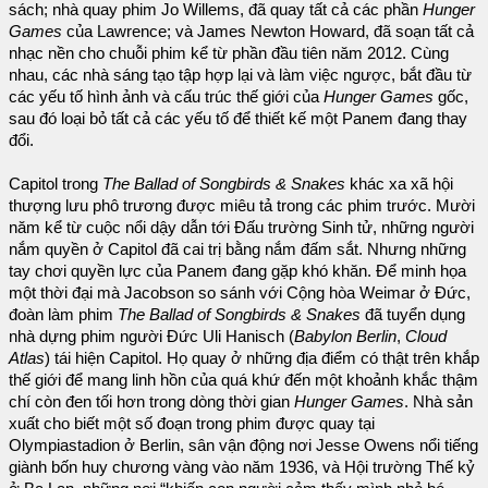
sách; nhà quay phim Jo Willems, đã quay tất cả các phần
Hunger
Games
của Lawrence; và James Newton Howard, đã soạn tất cả
nhạc nền cho chuỗi phim kể từ phần đầu tiên năm 2012. Cùng
nhau, các nhà sáng tạo tập hợp lại và làm việc ngược, bắt đầu từ
các yếu tố hình ảnh và cấu trúc thế giới của
Hunger Games
gốc,
sau đó loại bỏ tất cả các yếu tố để thiết kế một Panem đang thay
đổi.
Capitol trong
The Ballad of Songbirds & Snakes
khác xa xã hội
thượng lưu phô trương được miêu tả trong các phim trước. Mười
năm kể từ cuộc nổi dậy dẫn tới Đấu trường Sinh tử, những người
nắm quyền ở Capitol đã cai trị bằng nắm đấm sắt. Nhưng những
tay chơi quyền lực của Panem đang gặp khó khăn. Để minh họa
một thời đại mà Jacobson so sánh với Cộng hòa Weimar ở Đức,
đoàn làm phim
The Ballad of Songbirds & Snakes
đã tuyển dụng
nhà dựng phim người Đức Uli Hanisch (
Babylon Berlin
,
Cloud
Atlas
) tái hiện Capitol. Họ quay ở những địa điểm có thật trên khắp
thế giới để mang linh hồn của quá khứ đến một khoảnh khắc thậm
chí còn đen tối hơn trong dòng thời gian
Hunger Games
. Nhà sản
xuất cho biết một số đoạn trong phim được quay tại
Olympiastadion ở Berlin, sân vận động nơi Jesse Owens nổi tiếng
giành bốn huy chương vàng vào năm 1936, và Hội trường Thế kỷ