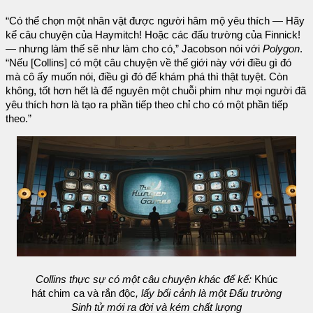
“Có thể chọn một nhân vật được người hâm mộ yêu thích — Hãy
kể câu chuyện của Haymitch! Hoặc các đấu trường của Finnick!
— nhưng làm thế sẽ như làm cho có,” Jacobson nói với
Polygon
.
“Nếu [Collins] có một câu chuyện về thế giới này với điều gì đó
mà cô ấy muốn nói, điều gì đó để khám phá thì thật tuyệt. Còn
không, tốt hơn hết là để nguyên một chuỗi phim như mọi người đã
yêu thích hơn là tạo ra phần tiếp theo chỉ cho có một phần tiếp
theo.”
Collins thực sự có một câu chuyện khác để kể:
Khúc
hát chim ca và rắn độc
, lấy bối cảnh là một Đấu trường
Sinh tử mới ra đời và kém chất lượng