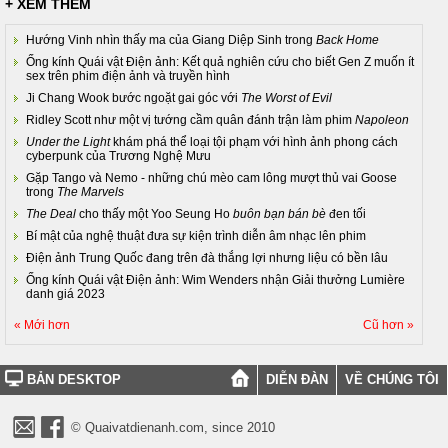
+ XEM THÊM
Hướng Vinh nhìn thấy ma của Giang Diệp Sinh trong
Back Home
Ống kính Quái vật Điện ảnh: Kết quả nghiên cứu cho biết Gen Z muốn ít
sex trên phim điện ảnh và truyền hình
Ji Chang Wook bước ngoặt gai góc với
The Worst of Evil
Ridley Scott như một vị tướng cầm quân đánh trận làm phim
Napoleon
Under the Light
khám phá thể loại tội phạm với hình ảnh phong cách
cyberpunk của Trương Nghệ Mưu
Gặp Tango và Nemo - những chú mèo cam lông mượt thủ vai Goose
trong
The Marvels
The Deal
cho thấy một Yoo Seung Ho
buôn bạn bán bè
đen tối
Bí mật của nghệ thuật đưa sự kiện trình diễn âm nhạc lên phim
Điện ảnh Trung Quốc đang trên đà thắng lợi nhưng liệu có bền lâu
Ống kính Quái vật Điện ảnh: Wim Wenders nhận Giải thưởng Lumière
danh giá 2023
« Mới hơn
Cũ hơn »
BẢN DESKTOP
DIỄN ĐÀN
VỀ CHÚNG TÔI
© Quaivatdienanh.com, since 2010