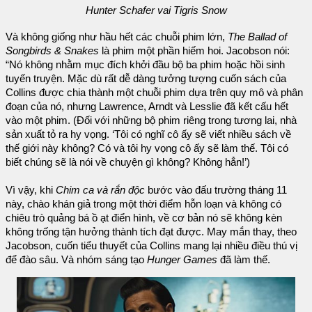
Hunter Schafer vai Tigris Snow
Và không giống như hầu hết các chuỗi phim lớn,
The Ballad of
Songbirds & Snakes
là phim một phần hiếm hoi. Jacobson nói:
“Nó không nhằm mục đích khởi đầu bộ ba phim hoặc hồi sinh
tuyến truyện. Mặc dù rất dễ dàng tưởng tượng cuốn sách của
Collins được chia thành một chuỗi phim dựa trên quy mô và phân
đoạn của nó, nhưng Lawrence, Arndt và Lesslie đã kết cấu hết
vào một phim. (Đối với những bộ phim riêng trong tương lai, nhà
sản xuất tỏ ra hy vọng. ‘Tôi có nghĩ cô ấy sẽ viết nhiều sách về
thế giới này không? Có và tôi hy vọng cô ấy sẽ làm thế. Tôi có
biết chúng sẽ là nói về chuyện gì không? Không hẳn!’)
Vì vậy, khi
Chim ca và rắn độc
bước vào đấu trường tháng 11
này, chào khán giả trong một thời điểm hỗn loạn và không có
chiêu trò quảng bá ồ ạt điển hình, về cơ bản nó sẽ không kèn
không trống tận hưởng thành tích đạt được. May mắn thay, theo
Jacobson, cuốn tiểu thuyết của Collins mang lại nhiều điều thú vị
để đào sâu. Và nhóm sáng tạo
Hunger Games
đã làm thế.