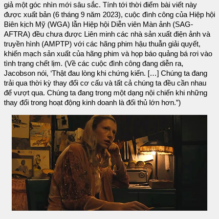
giả một góc nhìn mới sâu sắc. Tính tới thời điểm bài viết này
được xuất bản (6 tháng 9 năm 2023), cuộc đình công của Hiệp hội
Biên kịch Mỹ (WGA) lẫn Hiệp hội Diễn viên Màn ảnh (SAG-
AFTRA) đều chưa được Liên minh các nhà sản xuất điện ảnh và
truyền hình (AMPTP) với các hãng phim hậu thuẫn giải quyết,
khiến mạch sản xuất của hãng phim và họp báo quảng bá rơi vào
tình trạng chết lịm. (Về các cuộc đình công đang diễn ra,
Jacobson nói, ‘Thật đau lòng khi chứng kiến. […] Chúng ta đang
trải qua thời kỳ thay đổi cơ cấu và tất cả chúng ta đều cần nhau
để vượt qua. Chúng ta đang trong một dạng nội chiến khi những
thay đổi trong hoạt động kinh doanh là đối thủ lớn hơn.”)