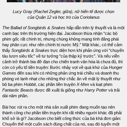
Lucy Gray (Rachel Zegler, giữa), nữ hiến tế được chọn
của Quận 12 và học trò của Coriolanus
The Ballad of Songbirds & Snakes
hấp dẫn trên lý thuyết và là một
canh bạc trên thị trường hiện đại. Jacobson thừa nhận “các bộ
phim gốc rất chính trị, nhưng chúng không mang tính đảng phái
hay phân cực như nền chính trị nước Mỹ.” Mặt khác, có thể cảm
thấy
Songbirds & Snakes
trực diện hơn khi phản ứng với “chuyến
tàu lượn siêu tốc” về tư tưởng “của thập kỷ trước”. Và nếu viễn
cảnh trở thành bia đỡ đạn cho chiến tranh văn hóa là chưa đủ, thì
còn có yếu tố tiền truyện: Bước nhảy vọt về quá khứ của
Hunger
Games
đến sau khi có những phản ứng trái chiều và doanh thu
phòng vé lạnh nhạt cho những thứ chắc ăn về mặt lý thuyết như
bộ ba phim
Hobbit
, các phần tiền truyện
X-Men
và loạt phim
Fantastic Beasts
được đề xuất là giống như
Harry Potter
và trải
dài năm phần.
Bài học rút ra cho một nhà sản xuất phim đang muốn tạo nên
thành công cho phần tiền truyện khi rất nhiều người khác đã phải
khổ sở là gì? Jacobson cho biết công thức của bà khá đơn giản:
Chuyển thể một cuốn sách đúng chất của nó, sau đó tuyển một