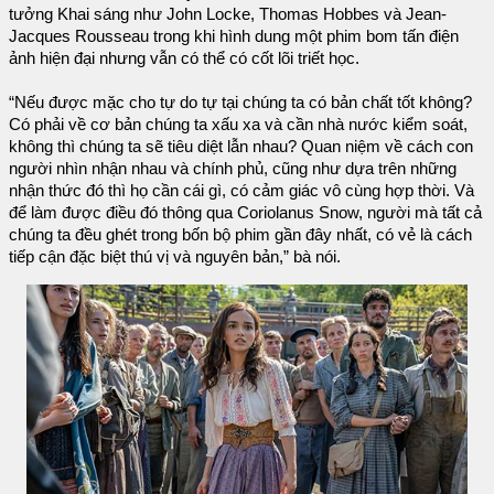
tưởng Khai sáng như John Locke, Thomas Hobbes và Jean-
Jacques Rousseau trong khi hình dung một phim bom tấn điện
ảnh hiện đại nhưng vẫn có thể có cốt lõi triết học.
“Nếu được mặc cho tự do tự tại chúng ta có bản chất tốt không?
Có phải về cơ bản chúng ta xấu xa và cần nhà nước kiểm soát,
không thì chúng ta sẽ tiêu diệt lẫn nhau? Quan niệm về cách con
người nhìn nhận nhau và chính phủ, cũng như dựa trên những
nhận thức đó thì họ cần cái gì, có cảm giác vô cùng hợp thời. Và
để làm được điều đó thông qua Coriolanus Snow, người mà tất cả
chúng ta đều ghét trong bốn bộ phim gần đây nhất, có vẻ là cách
tiếp cận đặc biệt thú vị và nguyên bản,” bà nói.