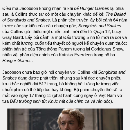
Điều mà Jacobson không nhận ra khi để
Hunger Games
lại phía
sau là Collins thực sự có một câu chuyện khác để kể:
The Ballad
of Songbirds and Snakes
. Là phần tiền truyện lấy bối cảnh 64 năm
trước các sự kiện của câu chuyện gốc,
Songbirds and Snakes
của Collins giới thiệu một chiến binh mới đến từ Quận 12, Lucy
Gray Baird. Lấy bối cảnh là một Đấu trường Sinh tử mới ra đời và
kém chất lượng, cuốn tiểu thuyết có người kể chuyện quen thuộc:
phiên bản trẻ của Tổng thống Panem tương lai Coriolanus Snow,
nhân vật phản diện chính của Katniss Everdeen trong bộ ba
Hunger Games
.
Jacobson chưa bao giờ nói chuyện với Collins khi
Songbirds and
Snakes
đang được phát triển, nhưng sau khi đọc chuyến phiêu
lưu khắc nghiệt dài 517 trang, bà không hề lưỡng lự trong việc
chuỗi phim có thể tiếp tục hay không. Bộ phim chuyển thể sẽ ra
mắt vào ngày 17 tháng 11 (phát hành cùng ngày ở Việt Nam với
tựa
Đấu trường sinh tử: Khúc hát của chim ca và rắn độc
).