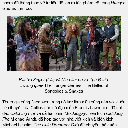
nhóm đủ thông thạo về tư liệu để tạo ra tác phẩm cổ trang
Hunger
Games
tầm cỡ.
Rachel Zegler (trái) và Nina Jacobson (phải) trên
trường quay
The Hunger Games: The Ballad of
Songbirds & Snakes
Tham gia cùng Jacobson trong nỗ lực làm điều đúng đắn với cuốn
tiểu thuyết của Collins còn có đạo diễn Francis Lawrence, đã chỉ
đạo
Catching Fire
và cả hai phim
Mockingjay
; biên kịch
Catching
Fire
Michael Arndt, đã hợp tác với nhà viết kịch và biên kịch
Michael Lesslie (
The Little Drummer Girl
) để chuyển thể cuốn