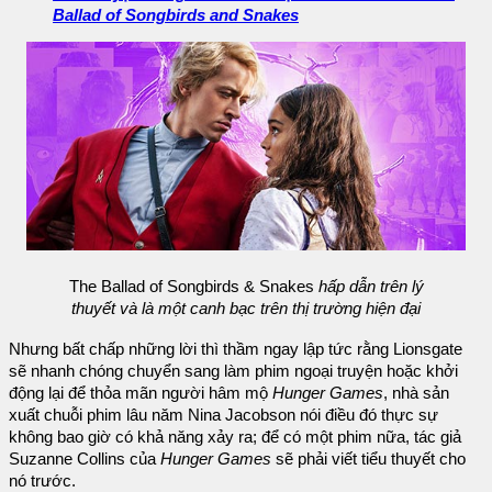
Ballad of Songbirds and Snakes
The Ballad of Songbirds & Snakes
hấp dẫn trên lý
thuyết và là một canh bạc trên thị trường hiện đại
Nhưng bất chấp những lời thì thầm ngay lập tức rằng Lionsgate
sẽ nhanh chóng chuyển sang làm phim ngoại truyện hoặc khởi
động lại để thỏa mãn người hâm mộ
Hunger Games
, nhà sản
xuất chuỗi phim lâu năm Nina Jacobson nói điều đó thực sự
không bao giờ có khả năng xảy ra; để có một phim nữa, tác giả
Suzanne Collins của
Hunger Games
sẽ phải viết tiểu thuyết cho
nó trước.