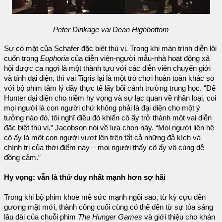
Peter Dinkage vai Dean Highbottom
Sự có mặt của Schafer đặc biệt thú vị. Trong khi màn trình diễn lôi
cuốn trong
Euphoria
của diễn viên-người mẫu-nhà hoạt động xã
hội được ca ngợi là một thành tựu với các diễn viên chuyển giới
và tính đại diện, thì vai Tigris lại là một trò chơi hoàn toàn khác so
với bộ phim tâm lý đầy thực tế lấy bối cảnh trường trung học. “Để
Hunter đại diện cho niềm hy vọng và sự lạc quan về nhân loại, coi
mọi người là con người chứ không phải là đại diện cho một ý
tưởng nào đó, tôi nghĩ điều đó khiến cô ấy trở thành một vai diễn
đặc biệt thú vị,” Jacobson nói về lựa chọn này. “Mọi người liên hệ
cô ấy là một con người vượt lên trên tất cả những đả kích và
chính trị của thời điểm này – mọi người thấy cô ấy vô cùng dễ
đồng cảm.”
Hy vọng: vẫn là thứ duy nhất mạnh hơn sợ hãi
Trong khi bộ phim khoe mẽ sức mạnh ngôi sao, từ kỳ cựu đến
gương mặt mới, thành công cuối cùng có thể đến từ sự tỏa sáng
lâu dài của chuỗi phim
The Hunger Games
và giới thiệu cho khán