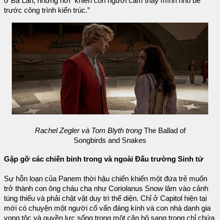
ở Ba Lan, những nơi “khiến con người cảm thấy mình nhỏ bé
trước công trình kiến trúc.”
Rachel Zegler và Tom Blyth trong
The Ballad of
Songbirds and Snakes
Gặp gỡ các chiến binh trong và ngoài Đấu trường Sinh tử
Sự hỗn loạn của Panem thời hậu chiến khiến một đứa trẻ muốn
trở thành con ông cháu cha như Coriolanus Snow lâm vào cảnh
túng thiếu và phải chật vật duy trì thể diện. Chỉ ở Capitol hiện tại
mới có chuyện một người cố vấn đáng kính và con nhà danh gia
vọng tộc và quyền lực sống trong một căn hộ sang trọng chỉ chứa