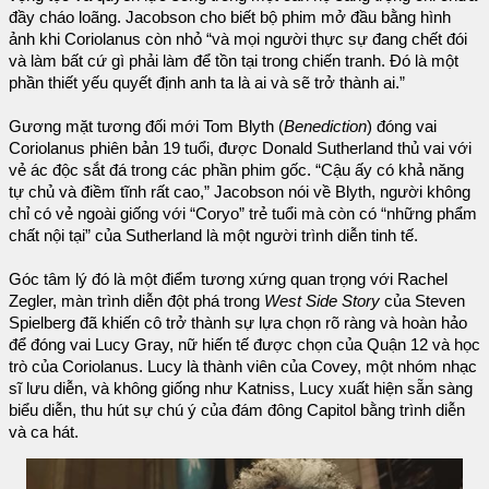
đầy cháo loãng. Jacobson cho biết bộ phim mở đầu bằng hình
ảnh khi Coriolanus còn nhỏ “và mọi người thực sự đang chết đói
và làm bất cứ gì phải làm để tồn tại trong chiến tranh. Đó là một
phần thiết yếu quyết định anh ta là ai và sẽ trở thành ai.”
Gương mặt tương đối mới Tom Blyth (
Benediction
) đóng vai
Coriolanus phiên bản 19 tuổi, được Donald Sutherland thủ vai với
vẻ ác độc sắt đá trong các phần phim gốc. “Cậu ấy có khả năng
tự chủ và điềm tĩnh rất cao,” Jacobson nói về Blyth, người không
chỉ có vẻ ngoài giống với “Coryo” trẻ tuổi mà còn có “những phẩm
chất nội tại” của Sutherland là một người trình diễn tinh tế.
Góc tâm lý đó là một điểm tương xứng quan trọng với Rachel
Zegler, màn trình diễn đột phá trong
West Side Story
của Steven
Spielberg đã khiến cô trở thành sự lựa chọn rõ ràng và hoàn hảo
để đóng vai Lucy Gray, nữ hiến tế được chọn của Quận 12 và học
trò của Coriolanus. Lucy là thành viên của Covey, một nhóm nhạc
sĩ lưu diễn, và không giống như Katniss, Lucy xuất hiện sẵn sàng
biểu diễn, thu hút sự chú ý của đám đông Capitol bằng trình diễn
và ca hát.