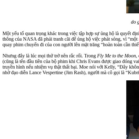
do 
Một yếu tố quan trọng khác trong việc tập hợp sự ủng hộ là quyết đị
thông của NASA đã phải tranh cãi để ủng hộ việc phát sóng, vì “một số
quay phim chuyến đi của con người lên mặt trăng “hoàn toàn cần thiết
Nhưng đây là lúc mọi thứ trở nên rắc rối. Trong
Fly Me to the Moon
,
(cũng là tên đầu tiên của bộ phim khi Chris Evans được giao đóng va
truyền hình nếu nhiệm vụ thật thất bại. Moe nói với Kelly, “Đây kh
nhờ đạo diễn Lance Vespertine (Jim Rash), người mà cô gọi là “Kubri