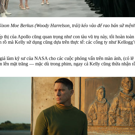
Nixon Moe Berkus (Woody Harrelson, trái) kéo vào để rao bán sứ mện
ếp thị của Apollo cũng quan trọng như con tàu vũ trụ này, tôi hoàn toàn
 rồ mà Kelly sử dụng cũng dựa trên thực tế: các công ty như Kellogg’
ng giả làm kỹ sư của NASA cho các cuộc phỏng vấn trên màn ảnh, (có l
ân lên mặt trăng — mặc dù trong phim, ngay cả Kelly cũng thừa nhận r