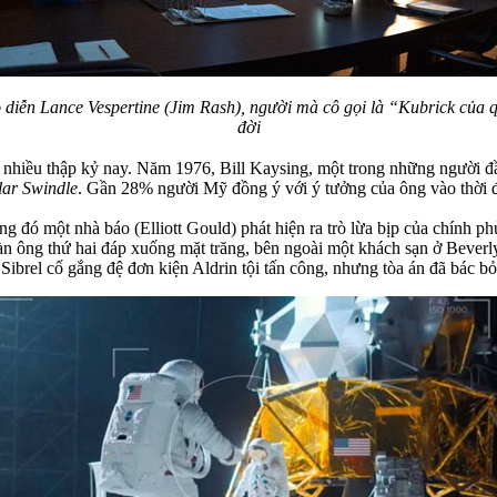
diễn Lance Vespertine (Jim Rash), người mà cô gọi là “Kubrick của q
đời
i nhiều thập kỷ nay. Năm 1976, Bill Kaysing, một trong những người đầ
lar Swindle
. Gần 28% người Mỹ đồng ý với ý tưởng của ông vào thời 
ng đó một nhà báo (Elliott Gould) phát hiện ra trò lừa bịp của chính 
n ông thứ hai đáp xuống mặt trăng, bên ngoài một khách sạn ở Beverly
 Sibrel cố gắng đệ đơn kiện Aldrin tội tấn công, nhưng tòa án đã bác bỏ