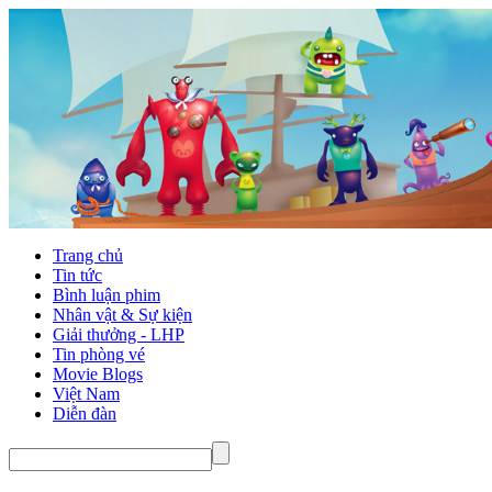
Trang chủ
Tin tức
Bình luận phim
Nhân vật & Sự kiện
Giải thưởng - LHP
Tin phòng vé
Movie Blogs
Việt Nam
Diễn đàn