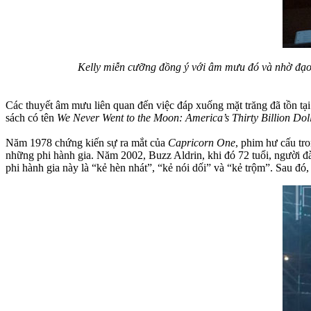
Kelly miễn cưỡng đồng ý với âm mưu đó và nhờ đạo 
Các thuyết âm mưu liên quan đến việc đáp xuống mặt trăng đã tồn tạ
sách có tên
We Never Went to the Moon: America’s Thirty Billion Dol
Năm 1978 chứng kiến sự ra mắt của
Capricorn One
, phim hư cấu tro
những phi hành gia. Năm 2002, Buzz Aldrin, khi đó 72 tuổi, người đà
phi hành gia này là “kẻ hèn nhát”, “kẻ nói dối” và “kẻ trộm”. Sau đó,