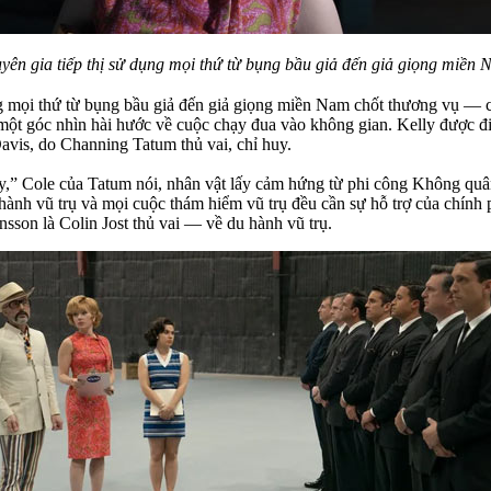
yên gia tiếp thị sử dụng mọi thứ từ bụng bầu giả đến giả giọng miền 
g mọi thứ từ bụng bầu giả đến giả giọng miền Nam chốt thương vụ — có
một góc nhìn hài hước về cuộc chạy đua vào không gian. Kelly được 
is, do Channing Tatum thủ vai, chỉ huy.
 bay,” Cole của Tatum nói, nhân vật lấy cảm hứng từ phi công Không
du hành vũ trụ và mọi cuộc thám hiểm vũ trụ đều cần sự hỗ trợ của ch
nsson là Colin Jost thủ vai — về du hành vũ trụ.