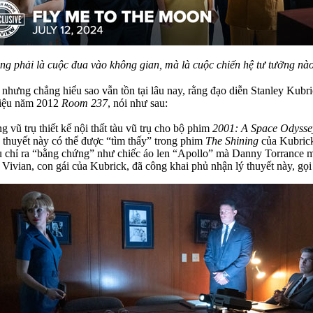
ng phải là cuộc đua vào không gian, mà là cuộc chiến hệ tư tưởng nà
, nhưng chẳng hiểu sao vẫn tồn tại lâu nay, rằng đạo diễn Stanley Kub
liệu năm 2012
Room 237
, nói như sau:
vũ trụ thiết kế nội thất tàu vũ trụ cho bộ phim
2001: A Space Odysse
ý thuyết này có thể được “tìm thấy” trong phim
The Shining
của Kubrick
u chỉ ra “bằng chứng” như chiếc áo len “Apollo” mà Danny Torrance 
Vivian, con gái của Kubrick, đã công khai phủ nhận lý thuyết này, gọi đ