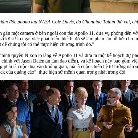
giám đốc phóng tàu NASA Cole Davis, do Channing Tatum thủ vai, chỉ
nh gắn một camera ở bên ngoài con tàu Apollo 11, đưa vụ phóng đến với
 kỹ sư lo ngại việc phát triển thiết bị đó sẽ làm phân tán nỗ lực cho mụ
 để chúng tôi có thể thực hiện chương trình đó.”
 chính quyền Nixon lo lắng về Apollo 11 và đưa ra một kế hoạch dự ph
i chính với Jason Bateman làm đạo diễn), và kế hoạch này bao gồm việ
ông phải là cuộc đua vào không gian, mà là cuộc chiến hệ tư tưởng nà
ck của quảng cáo”, thực hiện sứ mệnh quan trọng nhất trong đời.