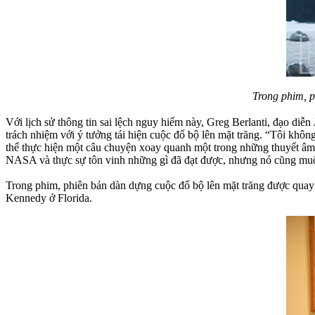
Trong phim, 
Với lịch sử thông tin sai lệch nguy hiểm này, Greg Berlanti, đạo diễn
trách nhiệm với ý tưởng tái hiện cuộc đổ bộ lên mặt trăng. “Tôi kh
thể thực hiện một câu chuyện xoay quanh một trong những thuyết âm 
NASA và thực sự tôn vinh những gì đã đạt được, nhưng nó cũng muốn n
Trong phim, phiên bản dàn dựng cuộc đổ bộ lên mặt trăng được quay 
Kennedy ở Florida.