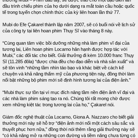
thưởng Mubi – Phim đầu tay, sẽ được trao cho một đạo diễn lần
đầu trình chiếu phim của họ dưới dạng ra mắt toàn cầu hoặc quốc
tế trong tuyển chọn chính thức của kỳ liên hoan lần thứ 77.
Mubi do Efe Çakarel thành lập năm 2007, sẽ có buổi nói về lịch sử
của công ty tại liên hoan phim Thụy Sĩ vào tháng 8 này.
“Cùng quan tâm việc bồi dưỡng những nhà làm phim vĩ đại của
tương lai, Liên hoan phim Locarno hân hạnh được hợp tác với
Mubi,” các đối tác cho biết. Giải thưởng đi kèm 10.000 franc Thụy
Sĩ (11.285 đôla) “được chia đều cho đạo diễn và nhà sản xuất” và
sẽ tôn vinh “những tầm nhìn táo bạo và khác biệt về cách kể
chuyện và khả năng thẩm mỹ của phương tiện này, đồng thời làm
nổi bật những bộ phim mới sẽ định hình tương lai của điện ảnh.”
“Mubi thực sự tồn tại vì mục đích nâng tầm nền điện ảnh vĩ đại và
các nhà làm phim sáng tạo ra nó. Chúng tôi rất mong chờ được
xem những kiệt tác trong tương lai của họ,” Çakarel nói.
Giám đốc nghệ thuật của Locarno, Giona A. Nazzaro cho biết giải
thưởng mới này sẽ hỗ trợ “điện ảnh mới nổi một cách sâu sắc và
thuyết phục hơn nữa,” đồng thời nói thêm rằng giải thưởng này sẽ
“có khả năng mở ra những con đường và tiềm năng chưa từng có