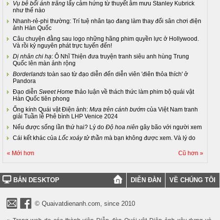
Vụ bê bối ánh trăng
lấy cảm hứng từ thuyết âm mưu Stanley Kubrick
như thế nào
Nhanh-rẻ-phi thường: Trí tuệ nhân tạo đang làm thay đổi sân chơi điện
ảnh Hàn Quốc
Câu chuyện đằng sau logo những hãng phim quyền lực ở Hollywood.
Và rồi kỷ nguyên phát trực tuyến đến!
Dị nhân chi hạ
: Ô Nhĩ Thiện đưa truyện tranh siêu anh hùng Trung
Quốc lên màn ảnh rộng
Borderlands
toàn sao từ đạo diễn đến diễn viên 'điên thỏa thích' ở
Pandora
Đạo diễn
Sweet Home
thảo luận về thách thức làm phim bộ quái vật
Hàn Quốc tiên phong
Ống kính Quái vật Điện ảnh:
Mưa trên cánh bướm
của Việt Nam tranh
giải Tuần lễ Phê bình LHP Venice 2024
Nếu được sống lần thứ hai? Lý do
Độ hoa niên
gây bão với người xem
Cái kết khác của
Lốc xoáy tử thần
mà bạn không được xem. Và lý do
« Mới hơn
Cũ hơn »
BẢN DESKTOP
DIỄN ĐÀN
VỀ CHÚNG TÔI
© Quaivatdienanh.com, since 2010