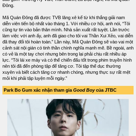
Đông.
Mã Quán Đông đã được TVB lăng xê kể từ khi thắng giải nam
diễn viên tiến bộ nhất vào tháng 1. Với nhiều cơ hội, anh nói, “Tôi
cũng tự tin vào bản thân mình. Nhà sản xuất rất tuyệt. Lần trước
làm việc với anh ấy, anh đã giao cho tôi vai Thần Xui Xẻo, vai diễn
đã thay đổi tôi hoàn toàn.” Lần này, Mã Quán Đông sẽ vào vai một
cảnh sát nội gián có tinh thần chính nghĩa mạnh mẽ. Bề ngoài, anh
có vẻ là một tay chơi nhưng bên trong lại phải chịu rất nhiều áp
lực. “Tôi lái xe máy và có thể chiến đấu tốt trong phim truyền hình
nên tôi đã đến phòng tập để tăng cơ. Tôi tập thể dục thường
xuyên và biết cách tăng cơ nhanh chóng, nhưng thực sự rất mệt
mỏi khi phải tập luyện mỗi ngày.”
Park Bo Gum xác nhận tham gia
Good Boy
của JTBC