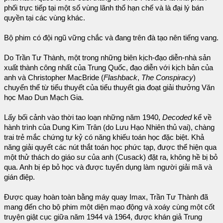
phối trực tiếp tại một số vùng lãnh thổ hạn chế và là đại lý bán
quyền tại các vùng khác.
Bộ phim có đội ngũ vững chắc và đang trên đà tạo nên tiếng vang.
Do Trần Tư Thành, một trong những biên kịch-đạo diễn-nhà sản
xuất thành công nhất của Trung Quốc, đạo diễn với kịch bản của
anh và Christopher MacBride (
Flashback
,
The Conspiracy
)
chuyển thể từ tiểu thuyết của tiểu thuyết gia đoạt giải thưởng Văn
học Mao Dun Mạch Gia.
Lấy bối cảnh vào thời tao loạn những năm 1940,
Decoded
kể về
hành trình của Dung Kim Trân (do Lưu Hạo Nhiên thủ vai), chàng
trai trẻ mắc chứng tự kỷ có năng khiếu toán học đặc biệt. Khả
năng giải quyết các nút thắt toán học phức tạp, được thể hiện qua
một thử thách do giáo sư của anh (Cusack) đặt ra, không hề bị bỏ
qua. Anh bị ép bỏ học và được tuyển dụng làm người giải mã và
gián điệp.
Được quay hoàn toàn bằng máy quay Imax, Trần Tư Thành đã
mang đến cho bộ phim một diện mạo động và xoáy cùng một cốt
truyện giật cục giữa năm 1944 và 1964, được khán giả Trung