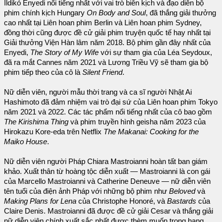
Ildikó Enyedi nổi tiếng nhất với vai trò biên kịch và đạo diễn bộ
phim chính kịch Hungary
On Body and Soul
, đã thắng giải thưởng
cao nhất tại Liên hoan phim Berlin và Liên hoan phim Sydney,
đồng thời cũng được đề cử giải phim truyện quốc tế hay nhất tại
Giải thưởng Viện Hàn lâm năm 2018. Bộ phim gần đây nhất của
Enyedi,
The Story of My Wife
với sự tham gia của Léa Seydoux,
đã ra mắt Cannes năm 2021 và Lương Triều Vỹ sẽ tham gia bộ
phim tiếp theo của cô là
Silent Friend
.
Nữ diễn viên, người mẫu thời trang và ca sĩ người Nhật Ai
Hashimoto đã đảm nhiệm vai trò đại sứ của Liên hoan phim Tokyo
năm 2021 và 2022. Các tác phẩm nổi tiếng nhất của cô bao gồm
The Kirishima Thing
và phim truyền hình geisha năm 2023 của
Hirokazu Kore-eda trên Netflix
The Makanai: Cooking for the
Maiko House
.
Nữ diễn viên người Pháp Chiara Mastroianni hoàn tất ban giám
khảo. Xuất thân từ hoàng tộc diễn xuất — Mastroianni là con gái
của Marcello Mastroianni và Catherine Deneuve — nữ diễn viên
tên tuổi của điện ảnh Pháp với những bộ phim như
Beloved
và
Making Plans for Lena
của Christophe Honoré, và
Bastards
của
Claire Denis. Mastroianni đã được đề cử giải Cesar và thắng giải
nữ diễn viên chính xuất sắc nhất được thèm muốn trong hạng