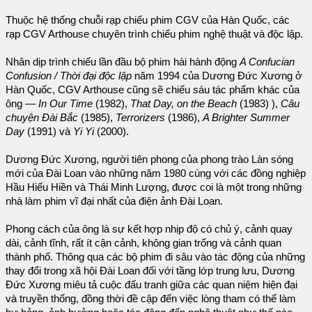
Thuộc hệ thống chuỗi rạp chiếu phim CGV của Hàn Quốc, các
rạp CGV Arthouse chuyên trình chiếu phim nghệ thuật và độc lập.
Nhân dịp trình chiếu lần đầu bộ phim hài hành động
A Confucian
Confusion / Thời đại độc lập
năm 1994 của Dương Đức Xương ở
Hàn Quốc, CGV Arthouse cũng sẽ chiếu sáu tác phẩm khác của
ông —
In Our Time
(1982),
That Day, on the Beach
(1983) ),
Câu
chuyện Đài Bắc
(1985),
Terrorizers
(1986),
A Brighter Summer
Day
(1991) và
Yi Yi
(2000).
Dương Đức Xương, người tiên phong của phong trào Làn sóng
mới của Đài Loan vào những năm 1980 cùng với các đồng nghiệp
Hầu Hiếu Hiền và Thái Minh Lượng, được coi là một trong những
nhà làm phim vĩ đại nhất của điện ảnh Đài Loan.
Phong cách của ông là sự kết hợp nhịp độ có chủ ý, cảnh quay
dài, cảnh tĩnh, rất ít cận cảnh, không gian trống và cảnh quan
thành phố. Thông qua các bộ phim đi sâu vào tác động của những
thay đổi trong xã hội Đài Loan đối với tầng lớp trung lưu, Dương
Đức Xương miêu tả cuộc đấu tranh giữa các quan niệm hiện đại
và truyền thống, đồng thời đề cập đến việc lòng tham có thể làm