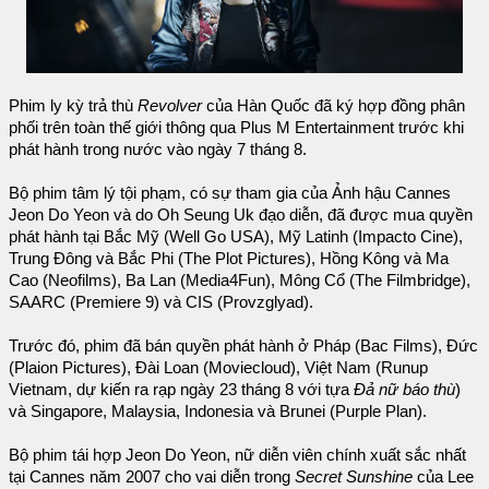
Phim ly kỳ trả thù
Revolver
của Hàn Quốc đã ký hợp đồng phân
phối trên toàn thế giới thông qua Plus M Entertainment trước khi
phát hành trong nước vào ngày 7 tháng 8.
Bộ phim tâm lý tội phạm, có sự tham gia của Ảnh hậu Cannes
Jeon Do Yeon và do Oh Seung Uk đạo diễn, đã được mua quyền
phát hành tại Bắc Mỹ (Well Go USA), Mỹ Latinh (Impacto Cine),
Trung Đông và Bắc Phi (The Plot Pictures), Hồng Kông và Ma
Cao (Neofilms), Ba Lan (Media4Fun), Mông Cổ (The Filmbridge),
SAARC (Premiere 9) và CIS (Provzglyad).
Trước đó, phim đã bán quyền phát hành ở Pháp (Bac Films), Đức
(Plaion Pictures), Đài Loan (Moviecloud), Việt Nam (Runup
Vietnam, dự kiến ra rạp ngày 23 tháng 8 với tựa
Đả nữ báo thù
)
và Singapore, Malaysia, Indonesia và Brunei (Purple Plan).
Bộ phim tái hợp Jeon Do Yeon, nữ diễn viên chính xuất sắc nhất
tại Cannes năm 2007 cho vai diễn trong
Secret Sunshine
của Lee