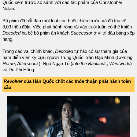
Quốc xem trước so sánh với các tác phẩm của Christopher
Nolan.
Bộ phim đã bắt đầu một loạt các buổi chiếu trước và đã thu về
8,03 triệu đôla. Việc phát hành rộng rãi vào cuối tuần có thể khiến
Decoded
hạ bệ bộ phim ăn khách
Successor
ở vị trí đầu bảng xếp
hạng.
Trong các vai chính khác,
Decoded
tự hào có sự tham gia của
nam diễn viên kỳ cựu người Trung Quốc Trần Đạo Minh (
Coming
Home
,
Aftershock
), Ngô Ngạn Tổ (
Into the Badlands
,
Westworld
)
và Du Phi Hồng.
Revolver
của Hàn Quốc chốt các thỏa thuận phát hành toàn
cầu