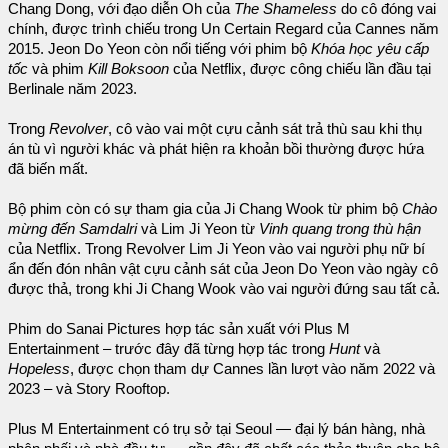
Chang Dong, với đạo diễn Oh của
The Shameless
do cô đóng vai
chính, được trình chiếu trong Un Certain Regard của Cannes năm
2015. Jeon Do Yeon còn nổi tiếng với phim bộ
Khóa học yêu cấp
tốc
và phim
Kill Boksoon
của Netflix, được công chiếu lần đầu tại
Berlinale năm 2023.
Trong
Revolver
, cô vào vai một cựu cảnh sát trả thù sau khi thụ
án tù vì người khác và phát hiện ra khoản bồi thường được hứa
đã biến mất.
Bộ phim còn có sự tham gia của Ji Chang Wook từ phim bộ
Chào
mừng đến Samdalri
và Lim Ji Yeon từ
Vinh quang trong thù hận
của Netflix. Trong Revolver Lim Ji Yeon vào vai người phụ nữ bí
ẩn đến đón nhân vật cựu cảnh sát của Jeon Do Yeon vào ngày cô
được thả, trong khi Ji Chang Wook vào vai người đứng sau tất cả.
Phim do Sanai Pictures hợp tác sản xuất với Plus M
Entertainment – ​​trước đây đã từng hợp tác trong
Hunt
và
Hopeless
, được chọn tham dự Cannes lần lượt vào năm 2022 và
2023 – và Story Rooftop.
Plus M Entertainment có trụ sở tại Seoul — đại lý bán hàng, nhà