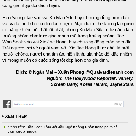
cùng gia nhập đội đặc nhiệm.
Heo Seong Tae vào vai Ko Man Sik, huy chương đồng môn đấu
vật và là thủ lĩnh của đội đặc nhiệm. Mặc dù có thể không là người
có năng khiếu thể chất tốt nhất, nhưng Ko Man Sik có tư cách làm
trưởng nhóm nhờ trực giác mạnh mẽ trong khủng hoảng. Tae
Won Seok vào vai Xin Jae Hong, huy chương đồng môn ném đĩa.
Trái ngược với vẻ ngoài vạm vỡ, Xin Jae Hong thực chất là một
người chồng, người cha ấm áp, hiền lành, gia nhập đội đặc nhiệm
vì mong muốn có cuộc sống tốt đẹp hơn cho gia đình.
Dịch: © Ngân Mai – Xuân Phong @Quaivatdienanh.com
Nguồn:
The Hollywood Reporter
,
Variety,
Screen Daily, Korea Herald,
JayneStars
+ XEM THÊM
Hoàn tiền
: Trần Bách Lâm đối đầu Ngô Khảng Nhân trong phim hài
trộm cướp ngược