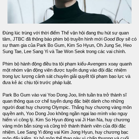
Đúng lúc trùng với thời điểm Thế vận hội đang thu hút sự quan
tâm, JTBC đã thông báo phim bộ truyền hình mới
Good Boy
sẽ có
sự tham gia của Park Bo Gum, Kim So Hyun, Oh Jung Se, Heo
Sung Tae, Lee Sang Yi và Tae Won Seok trong các vai chính.
Phim bộ hành động điều tra tội phạm kiểu-Avengers xoay quanh
một nhóm vận động viên được tuyển dụng vào đội đặc nhiệm
trong lực lượng cảnh sát chuyên giải quyết tội phạm bạo lực và
đưa kẻ ác chịu tội trước pháp luật.
Park Bo Gum vào vai Yoo Dong Joo, lính tuần tra trở thành sĩ
quan thông qua cơ chế tuyển dụng đặc biệt dành cho những
người đoạt huy chương Olympic. Thắng huy chương vàng môn
quyền anh, Yoo Dong Joo không ngần ngại lao mình vào nguy
hiểm vì công lý. Kim So Hyun đóng vai Ji Han Na, huy chương
vàng môn bắn súng và cũng trở thành thành viên của đội đặc
nhiệm. Lee Sang Yi đóng vai Kim Jong Hyun, huy chương bạc
môn đấu kiếm, từ bỏ môn thể thao này vì chấn thương và cuối