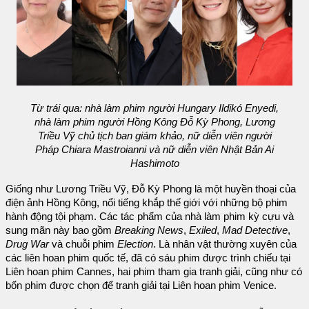
Từ trái qua: nhà làm phim người Hungary Ildikó Enyedi,
nhà làm phim người Hồng Kông Đỗ Kỳ Phong, Lương
Triều Vỹ chủ tịch ban giám khảo, nữ diễn viên người
Pháp Chiara Mastroianni và nữ diễn viên Nhật Bản Ai
Hashimoto
Giống như Lương Triều Vỹ, Đỗ Kỳ Phong là một huyền thoại của
điện ảnh Hồng Kông, nổi tiếng khắp thế giới với những bộ phim
hành động tội phạm. Các tác phẩm của nhà làm phim kỳ cựu và
sung mãn này bao gồm
Breaking News
,
Exiled
,
Mad Detective
,
Drug War
và chuỗi phim
Election
. Là nhân vật thường xuyên của
các liên hoan phim quốc tế, đã có sáu phim được trình chiếu tại
Liên hoan phim Cannes, hai phim tham gia tranh giải, cũng như có
bốn phim được chọn để tranh giải tại Liên hoan phim Venice.