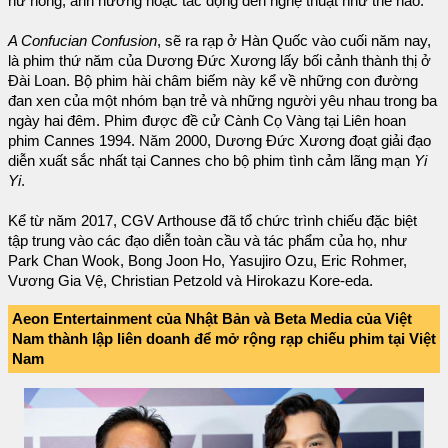
hư hỏng, ảnh hưởng hoặc tác động đến nghệ thuật như thế nào.
A Confucian Confusion
, sẽ ra rạp ở Hàn Quốc vào cuối năm nay,
là phim thứ năm của Dương Đức Xương lấy bối cảnh thành thị ở
Đài Loan. Bộ phim hài châm biếm này kể về những con đường
đan xen của một nhóm bạn trẻ và những người yêu nhau trong ba
ngày hai đêm. Phim được đề cử Cành Cọ Vàng tại Liên hoan
phim Cannes 1994. Năm 2000, Dương Đức Xương đoạt giải đạo
diễn xuất sắc nhất tại Cannes cho bộ phim tình cảm lãng mạn
Yi
Yi
.
Kể từ năm 2017, CGV Arthouse đã tổ chức trình chiếu đặc biệt
tập trung vào các đạo diễn toàn cầu và tác phẩm của họ, như
Park Chan Wook, Bong Joon Ho, Yasujiro Ozu, Eric Rohmer,
Vương Gia Vệ, Christian Petzold và Hirokazu Kore-eda.
Aeon Entertainment của Nhật Bản và Beta Media của Việt
Nam thành lập liên doanh để mở rộng rạp chiếu phim tại Việt
Nam