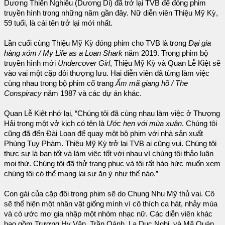
Dương Thiến Nghiêu (Dương Di) đã trở lại TVB để đóng phim
truyền hình trong những năm gần đây. Nữ diễn viên Thiệu Mỹ Kỳ,
59 tuổi, là cái tên trở lại mới nhất.
Lần cuối cùng Thiệu Mỹ Kỳ đóng phim cho TVB là trong
Đại gia
hàng xóm / My Life as a Loan Shark
năm 2019. Trong phim bộ
truyền hình mới
Undercover Girl
, Thiệu Mỹ Kỳ và Quan Lễ Kiệt sẽ
vào vai một cặp đôi thượng lưu. Hai diễn viên đã từng làm việc
cùng nhau trong bộ phim cổ trang
Ẩm mã giang hồ / The
Conspiracy
năm 1987 và các dự án khác.
Quan Lễ Kiệt nhớ lại, “Chúng tôi đã cùng nhau làm việc ở Thượng
Hải trong một vở kịch có tên là
Ước hẹn với mùa xuân
. Chúng tôi
cũng đã đến Đài Loan để quay một bộ phim với nhà sản xuất
Phùng Tụy Phàm. Thiệu Mỹ Kỳ trở lại TVB ai cũng vui. Chúng tôi
thực sự là bạn tốt và làm việc tốt với nhau vì chúng tôi thảo luận
mọi thứ. Chúng tôi đã thử trang phục và tôi rất háo hức muốn xem
chúng tôi có thể mang lại sự ăn ý như thế nào.”
Con gái của cặp đôi trong phim sẽ do Chung Nhu Mỹ thủ vai. Cô
sẽ thể hiện một nhân vật giống mình vì cô thích ca hát, nhảy múa
và có ước mơ gia nhập một nhóm nhạc nữ. Các diễn viên khác
bao gồm Trương Hy Văn, Trần Oánh, La Dục Nghi, và Mã Quán