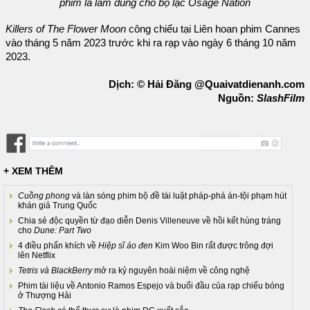
phim là làm đúng cho bộ lạc Osage Nation
Killers of The Flower Moon
công chiếu tại Liên hoan phim Cannes
vào tháng 5 năm 2023 trước khi ra rạp vào ngày 6 tháng 10 năm
2023.
Dịch: © Hải Đăng @Quaivatdienanh.com
Nguồn:
SlashFilm
+ XEM THÊM
Cuồng phong
và làn sóng phim bộ đề tài luật pháp-phá án-tội phạm hút
khán giả Trung Quốc
Chia sẻ độc quyền từ đạo diễn Denis Villeneuve về hồi kết hùng tráng
cho
Dune: Part Two
4 điều phấn khích về
Hiệp sĩ áo đen
Kim Woo Bin rất được trông đợi
lên Netflix
Tetris và BlackBerry
mở ra kỷ nguyên hoài niệm về công nghệ
Phim tài liệu về Antonio Ramos Espejo và buổi đầu của rạp chiếu bóng
ở Thượng Hải