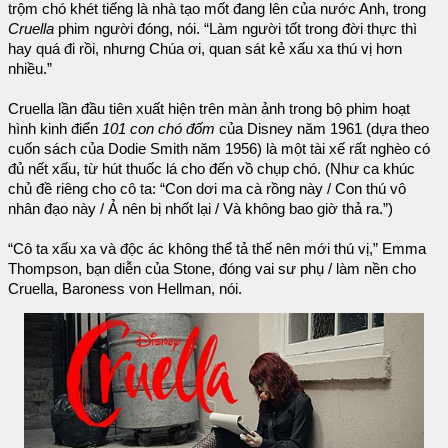
trộm chó khét tiếng là nhà tạo mốt đang lên của nước Anh, trong
Cruella
phim người đóng, nói. “Làm người tốt trong đời thực thì
hay quá đi rồi, nhưng Chúa ơi, quan sát kẻ xấu xa thú vị hơn
nhiều.”
Cruella lần đầu tiên xuất hiện trên màn ảnh trong bộ phim hoạt
hình kinh điển
101 con chó đốm
của Disney năm 1961 (dựa theo
cuốn sách của Dodie Smith năm 1956) là một tài xế rất nghèo có
đủ nết xấu, từ hút thuốc lá cho đến vồ chụp chó. (Như ca khúc
chủ đề riêng cho cô ta: “Con dơi ma cà rồng này / Con thú vô
nhân đạo này / Ả nên bị nhốt lại / Và không bao giờ thả ra.”)
“Cô ta xấu xa và độc ác không thể tả thế nên mới thú vị,” Emma
Thompson, bạn diễn của Stone, đóng vai sư phụ / làm nền cho
Cruella, Baroness von Hellman, nói.