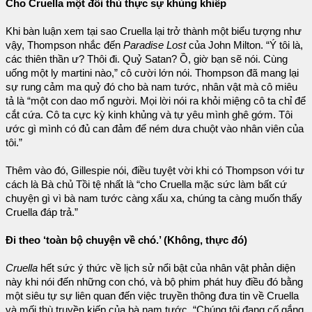
Cho Cruella một đối thủ thực sự khủng khiếp
Khi bàn luận xem tại sao Cruella lại trở thành một biểu tượng như
vậy, Thompson nhắc đến
Paradise Lost
của John Milton. “Ý tôi là,
các thiên thần ư? Thôi đi. Quỷ Satan? Ồ, giờ bạn sẽ nói. Cùng
uống một ly martini nào,” cô cười lớn nói. Thompson đã mang lại
sự rung cảm ma quỷ đó cho bà nam tước, nhân vật mà cô miêu
tả là “một con dao mổ người. Mọi lời nói ra khỏi miệng cô ta chỉ để
cắt cứa. Cô ta cực kỳ kinh khủng và tự yêu mình ghê gớm. Tôi
ước gì mình có đủ can đảm để ném dưa chuột vào nhân viên của
tôi.”
Thêm vào đó, Gillespie nói, điều tuyệt vời khi có Thompson với tư
cách là Bà chủ Tồi tệ nhất là “cho Cruella mặc sức làm bất cứ
chuyện gì vì bà nam tước càng xấu xa, chúng ta càng muốn thấy
Cruella đáp trả.”
Đi theo ‘toàn bộ chuyện về chó.’ (Không, thực đó)
Cruella
hết sức ý thức về lịch sử nổi bật của nhân vật phản diện
này khi nói đến những con chó, và bộ phim phát huy điều đó bằng
một siêu tự sự liên quan đến việc truyền thông đưa tin về Cruella
và mối thù truyền kiếp của bà nam tước. “Chúng tôi đang cố gắng