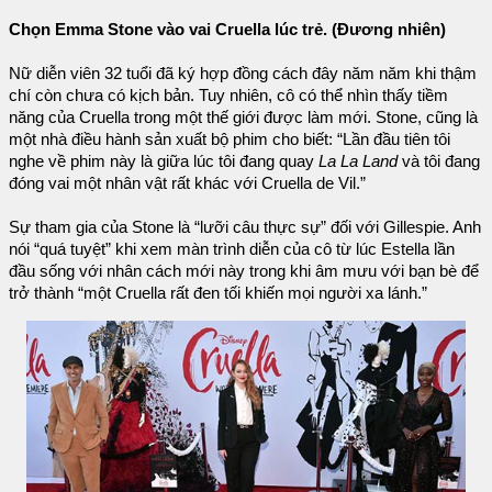
Chọn Emma Stone vào vai Cruella lúc trẻ. (Đương nhiên)
Nữ diễn viên 32 tuổi đã ký hợp đồng cách đây năm năm khi thậm
chí còn chưa có kịch bản. Tuy nhiên, cô có thể nhìn thấy tiềm
năng của Cruella trong một thế giới được làm mới. Stone, cũng là
một nhà điều hành sản xuất bộ phim cho biết: “Lần đầu tiên tôi
nghe về phim này là giữa lúc tôi đang quay
La La Land
và tôi đang
đóng vai một nhân vật rất khác với Cruella de Vil.”
Sự tham gia của Stone là “lưỡi câu thực sự” đối với Gillespie. Anh
nói “quá tuyệt” khi xem màn trình diễn của cô từ lúc Estella lần
đầu sống với nhân cách mới này trong khi âm mưu với bạn bè để
trở thành “một Cruella rất đen tối khiến mọi người xa lánh.”