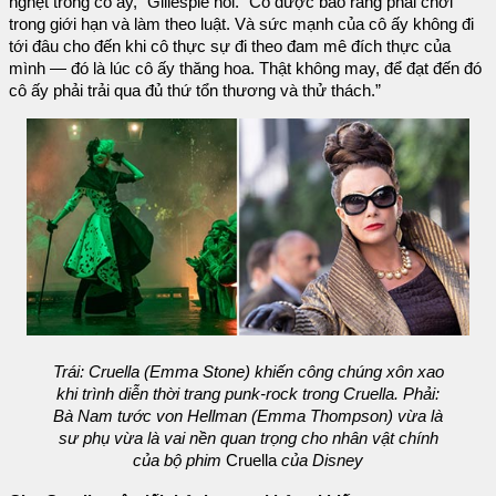
nghẹt trong cô ấy,” Gillespie nói. “Cô được bảo rằng phải chơi
trong giới hạn và làm theo luật. Và sức mạnh của cô ấy không đi
tới đâu cho đến khi cô thực sự đi theo đam mê đích thực của
mình — đó là lúc cô ấy thăng hoa. Thật không may, để đạt đến đó
cô ấy phải trải qua đủ thứ tổn thương và thử thách.”
Trái: Cruella (Emma Stone) khiến công chúng xôn xao
khi trình diễn thời trang punk-rock trong Cruella. Phải:
Bà Nam tước von Hellman (Emma Thompson) vừa là
sư phụ vừa là vai nền quan trọng cho nhân vật chính
của bộ phim
Cruella
của Disney