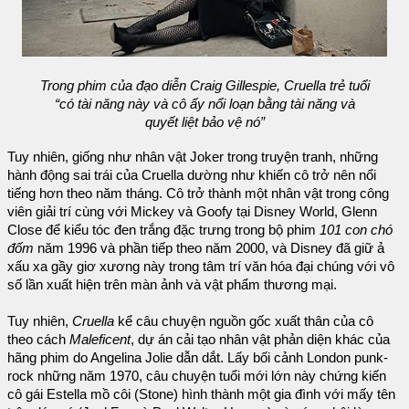
Trong phim của đạo diễn Craig Gillespie, Cruella trẻ tuổi
“có tài năng này và cô ấy nổi loạn bằng tài năng và
quyết liệt bảo vệ nó”
Tuy nhiên, giống như nhân vật Joker trong truyện tranh, những
hành động sai trái của Cruella dường như khiến cô trở nên nổi
tiếng hơn theo năm tháng. Cô trở thành một nhân vật trong công
viên giải trí cùng với Mickey và Goofy tại Disney World, Glenn
Close để kiểu tóc đen trắng đặc trưng trong bộ phim
101 con chó
đốm
năm 1996 và phần tiếp theo năm 2000, và Disney đã giữ ả
xấu xa gầy giơ xương này trong tâm trí văn hóa đại chúng với vô
số lần xuất hiện trên màn ảnh và vật phẩm thương mại.
Tuy nhiên,
Cruella
kể câu chuyện nguồn gốc xuất thân của cô
theo cách
Maleficent
, dự án cải tạo nhân vật phản diện khác của
hãng phim do Angelina Jolie dẫn dắt. Lấy bối cảnh London punk-
rock những năm 1970, câu chuyện tuổi mới lớn này chứng kiến
cô gái Estella mồ côi (Stone) hình thành một gia đình với mấy tên