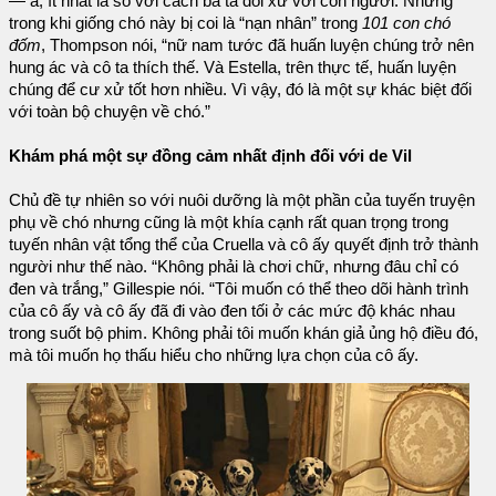
— à, ít nhất là so với cách bà ta đối xử với con người. Nhưng
trong khi giống chó này bị coi là “nạn nhân” trong
101 con chó
đốm
, Thompson nói, “nữ nam tước đã huấn luyện chúng trở nên
hung ác và cô ta thích thế. Và Estella, trên thực tế, huấn luyện
chúng để cư xử tốt hơn nhiều. Vì vậy, đó là một sự khác biệt đối
với toàn bộ chuyện về chó.”
Khám phá một sự đồng cảm nhất định đối với de Vil
Chủ đề tự nhiên so với nuôi dưỡng là một phần của tuyến truyện
phụ về chó nhưng cũng là một khía cạnh rất quan trọng trong
tuyến nhân vật tổng thể của Cruella và cô ấy quyết định trở thành
người như thế nào. “Không phải là chơi chữ, nhưng đâu chỉ có
đen và trắng,” Gillespie nói. “Tôi muốn có thể theo dõi hành trình
của cô ấy và cô ấy đã đi vào đen tối ở các mức độ khác nhau
trong suốt bộ phim. Không phải tôi muốn khán giả ủng hộ điều đó,
mà tôi muốn họ thấu hiểu cho những lựa chọn của cô ấy.