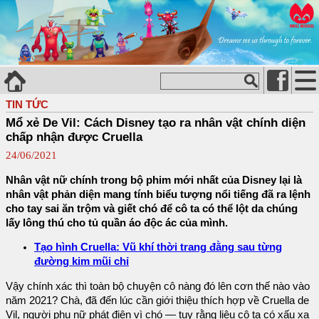
TIN TỨC
Mổ xẻ De Vil: Cách Disney tạo ra nhân vật chính diện
chấp nhận được Cruella
24/06/2021
Nhân vật nữ chính trong bộ phim mới nhất của Disney lại là
nhân vật phản diện mang tính biểu tượng nổi tiếng đã ra lệnh
cho tay sai ăn trộm và giết chó để cô ta có thể lột da chúng
lấy lông thú cho tủ quần áo độc ác của mình.
Tạo hình Cruella: Vũ khí thời trang đằng sau từng
đường kim mũi chỉ
Vậy chính xác thì toàn bộ chuyện cô nàng đó lên cơn thế nào vào
năm 2021? Chà, đã đến lúc cần giới thiệu thích hợp về Cruella de
Vil, người phụ nữ phát điên vì chó — tuy rằng liệu cô ta có xấu xa