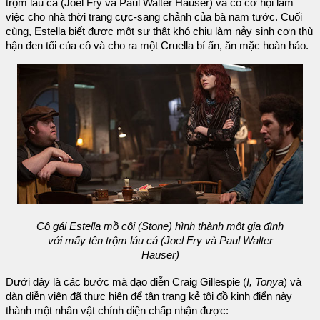
trộm láu cá (Joel Fry và Paul Walter Hauser) và có cơ hội làm
việc cho nhà thời trang cực-sang chảnh của bà nam tước. Cuối
cùng, Estella biết được một sự thật khó chịu làm nảy sinh cơn thù
hận đen tối của cô và cho ra một Cruella bí ẩn, ăn mặc hoàn hảo.
Cô gái Estella mồ côi (Stone) hình thành một gia đình
với mấy tên trộm láu cá (Joel Fry và Paul Walter
Hauser)
Dưới đây là các bước mà đạo diễn Craig Gillespie (
I, Tonya
) và
dàn diễn viên đã thực hiện để tân trang kẻ tội đồ kinh điển này
thành một nhân vật chính diện chấp nhận được: