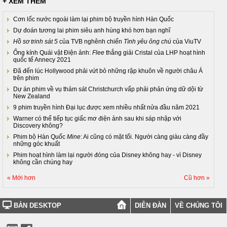
+ XEM THÊM
Cơn lốc nước ngoài làm lại phim bộ truyền hình Hàn Quốc
Dự đoán tương lai phim siêu anh hùng khó hơn bạn nghĩ
Hồ sơ trinh sát 5
của TVB nghênh chiến
Tình yêu ông chú
của ViuTV
Ống kính Quái vật Điện ảnh:
Flee
thắng giải Cristal của LHP hoạt hình
quốc tế Annecy 2021
Đã đến lúc Hollywood phải vứt bỏ những rập khuôn về người châu Á
trên phim
Dự án phim về vụ thảm sát Christchurch vấp phải phản ứng dữ dội từ
New Zealand
9 phim truyền hình Đại lục được xem nhiều nhất nửa đầu năm 2021
Warner có thể tiếp tục giấc mơ điện ảnh sau khi sáp nhập với
Discovery không?
Phim bộ Hàn Quốc
Mine
: Ai cũng có mặt tối. Người càng giàu càng đầy
những góc khuất
Phim hoạt hình làm lại người đóng của Disney không hay - vì Disney
không cần chúng hay
« Mới hơn
Cũ hơn »
BẢN DESKTOP
DIỄN ĐÀN
VỀ CHÚNG TÔI