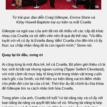
Từ trái qua: đạo diễn Craig Gillespie, Emma Stone và
Kirby Howell-Baptiste trại sự kiện ra mắt
Cruella
Gillespie và ngôi sao của anh đã nói rất nhiều về các cấp độ khác
nhau của Cruella và nữ diễn viên nên đi quá đà thế nào. “Và điều
tuyệt vời về cô ấy là Estella đang ‘diễn’ Cruella cho đến khi cô ấy
thực sự chấp nhận rằng đó là con người mình,” Stone nói.
Quay lại từ đầu, cưng ơi
Ai cũng từng là một đứa trẻ, kể cả Cruella. Bộ phim giới thiệu cô là
học sinh bị bắt nạt nhưng ngoan cường (Tipper Seifert-Cleveland),
với một cảnh rải mực bày tỏ lòng kính trọng nhân vật trong cuốn
sách gốc của Smith, và thể hiện sự kiện đóng vai trò điểm nhấn
cho phần đời còn lại của cô bé. Thời thơ ấu đó chính là chìa khóa
để Gillespie tìm ra cách nhân tính hóa Cruella.
Trong phim của anh, Cruella trẻ tuổi “có tài năng này và cô ấy nổi
loạn bằng tài năng và quyết liệt bảo vệ nó. Nhưng tài năng bị bóp