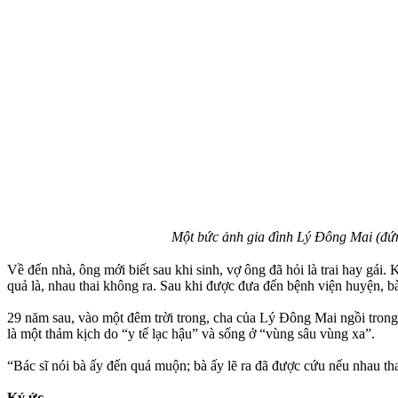
Một bức ảnh gia đình Lý Đông Mai (đứng
Về đến nhà, ông mới biết sau khi sinh, vợ ông đã hỏi là trai hay gái
quả là, nhau thai không ra. Sau khi được đưa đến bệnh viện huyện, bà
29 năm sau, vào một đêm trời trong, cha của Lý Đông Mai ngồi trong
là một thảm kịch do “y tế lạc hậu” và sống ở “vùng sâu vùng xa”.
“Bác sĩ nói bà ấy đến quá muộn; bà ấy lẽ ra đã được cứu nếu nhau tha
Ký ức