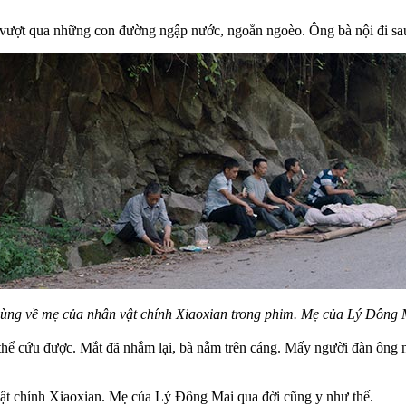
vượt qua những con đường ngập nước, ngoằn ngoèo. Ông bà nội đi sa
ùng về mẹ của nhân vật chính Xiaoxian trong phim. Mẹ của Lý Đông M
hể cứu được. Mắt đã nhắm lại, bà nằm trên cáng. Mấy người đàn ông ng
vật chính Xiaoxian. Mẹ của Lý Đông Mai qua đời cũng y như thế.