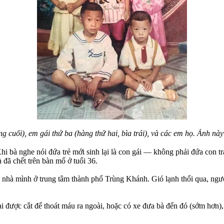
 cuối), em gái thứ ba (hàng thứ hai, bìa trái), và các em họ. Ảnh nà
. Khi bà nghe nói đứa trẻ mới sinh lại là con gái — không phải đứa con
 đã chết trên bàn mổ ở tuổi 36.
 nhà mình ở trung tâm thành phố Trùng Khánh. Gió lạnh thổi qua, ngườ
i được cắt để thoát máu ra ngoài, hoặc có xe đưa bà đến đó (sớm hơn),