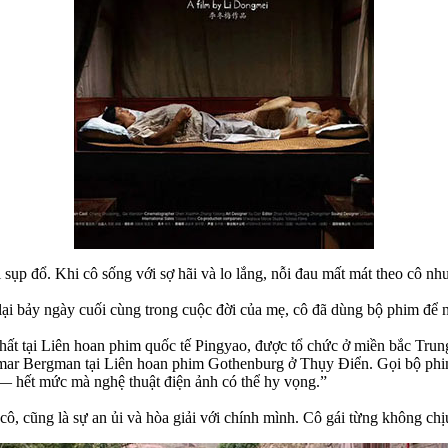
ụp đổ. Khi cô sống với sợ hãi và lo lắng, nỗi đau mất mát theo cô nh
lại bảy ngày cuối cùng trong cuộc đời của mẹ, cô đã dùng bộ phim để 
hất tại Liên hoan phim quốc tế Pingyao, được tổ chức ở miền bắc Tru
mar Bergman tại Liên hoan phim Gothenburg ở Thụy Điển. Gọi bộ phim 
 — hết mức mà nghệ thuật điện ảnh có thể hy vọng.”
, cũng là sự an ủi và hòa giải với chính mình. Cô gái từng không chịu