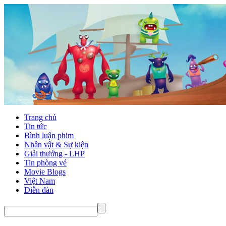
Trang chủ
Tin tức
Bình luận phim
Nhân vật & Sự kiện
Giải thưởng - LHP
Tin phòng vé
Movie Blogs
Việt Nam
Diễn đàn