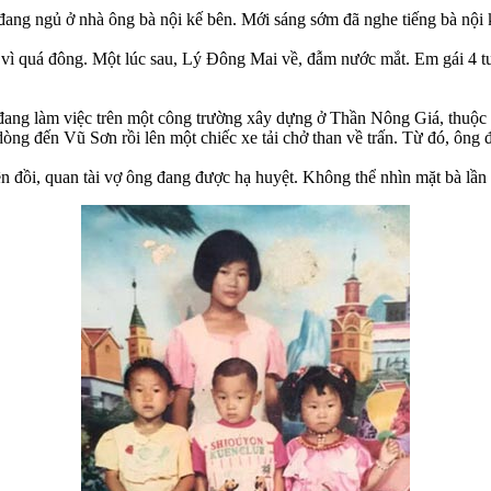
 đang ngủ ở nhà ông bà nội kế bên. Mới sáng sớm đã nghe tiếng bà nội
vì quá đông. Một lúc sau, Lý Đông Mai về, đẫm nước mắt. Em gái 4 tuổi 
đang làm việc trên một công trường xây dựng ở Thần Nông Giá, thuộc 
òng đến Vũ Sơn rồi lên một chiếc xe tải chở than về trấn. Từ đó, ông đ
n đồi, quan tài vợ ông đang được hạ huyệt. Không thể nhìn mặt bà lần