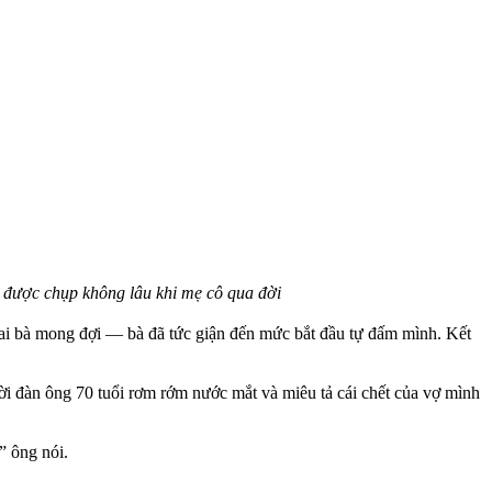
y được chụp không lâu khi mẹ cô qua đời
 trai bà mong đợi — bà đã tức giận đến mức bắt đầu tự đấm mình. Kết
i đàn ông 70 tuổi rơm rớm nước mắt và miêu tả cái chết của vợ mình
” ông nói.