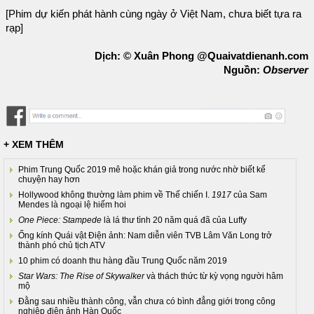
[Phim dự kiến phát hành cùng ngày ở Việt Nam, chưa biết tựa ra
rạp]
Dịch: © Xuân Phong @Quaivatdienanh.com
Nguồn:
Observer
+ XEM THÊM
Phim Trung Quốc 2019 mê hoặc khán giả trong nước nhờ biết kể
chuyện hay hơn
Hollywood không thường làm phim về Thế chiến I.
1917
của Sam
Mendes là ngoại lệ hiếm hoi
One Piece: Stampede
là lá thư tình 20 năm quá đã của Luffy
Ống kính Quái vật Điện ảnh: Nam diễn viên TVB Lâm Văn Long trở
thành phó chủ tịch ATV
10 phim có doanh thu hàng đầu Trung Quốc năm 2019
Star Wars: The Rise of Skywalker
và thách thức từ kỳ vọng người hâm
mộ
Đằng sau nhiều thành công, vẫn chưa có bình đẳng giới trong công
nghiệp điện ảnh Hàn Quốc