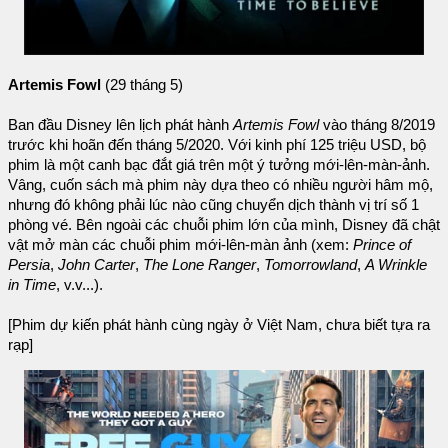
Artemis Fowl
(29 tháng 5)
Ban đầu Disney lên lịch phát hành
Artemis Fowl
vào tháng 8/2019
trước khi hoãn đến tháng 5/2020. Với kinh phí 125 triệu USD, bộ
phim là một canh bạc đắt giá trên một ý tưởng mới-lên-màn-ảnh.
Vâng, cuốn sách mà phim này dựa theo có nhiều người hâm mộ,
nhưng đó không phải lúc nào cũng chuyển dịch thành vị trí số 1
phòng vé. Bên ngoài các chuỗi phim lớn của mình, Disney đã chật
vật mở màn các chuỗi phim mới-lên-màn ảnh (xem:
Prince of
Persia
,
John Carter
,
The Lone Ranger
,
Tomorrowland
,
A Wrinkle
in Time
, v.v...).
[Phim dự kiến phát hành cùng ngày ở Việt Nam, chưa biết tựa ra
rạp]