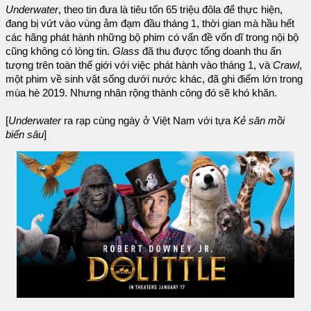
Underwater
, theo tin đưa là tiêu tốn 65 triệu đôla để thực hiện,
đang bị vứt vào vùng ảm đạm đầu tháng 1, thời gian mà hầu hết
các hãng phát hành những bộ phim có vấn đề vốn dĩ trong nội bộ
cũng không có lòng tin.
Glass
đã thu được tổng doanh thu ấn
tượng trên toàn thế giới với việc phát hành vào tháng 1, và
Crawl
,
một phim về sinh vật sống dưới nước khác, đã ghi điểm lớn trong
mùa hè 2019. Nhưng nhân rộng thành công đó sẽ khó khăn.
[
Underwater
ra rạp cùng ngày ở Việt Nam với tựa
Kẻ săn mồi
biển sâu
]