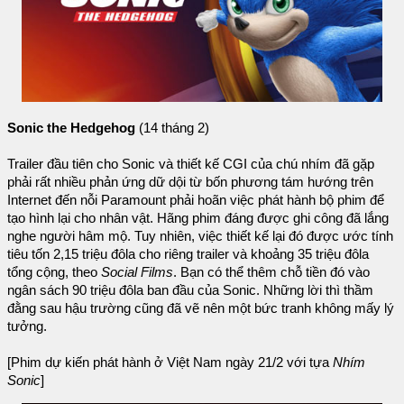
Sonic the Hedgehog
(14 tháng 2)
Trailer đầu tiên cho Sonic và thiết kế CGI của chú nhím đã gặp
phải rất nhiều phản ứng dữ dội từ bốn phương tám hướng trên
Internet đến nỗi Paramount phải hoãn việc phát hành bộ phim để
tạo hình lại cho nhân vật. Hãng phim đáng được ghi công đã lắng
nghe người hâm mộ. Tuy nhiên, việc thiết kế lại đó được ước tính
tiêu tốn 2,15 triệu đôla cho riêng trailer và khoảng 35 triệu đôla
tổng cộng, theo
Social Films
. Bạn có thể thêm chỗ tiền đó vào
ngân sách 90 triệu đôla ban đầu của Sonic. Những lời thì thầm
đằng sau hậu trường cũng đã vẽ nên một bức tranh không mấy lý
tưởng.
[Phim dự kiến phát hành ở Việt Nam ngày 21/2 với tựa
Nhím
Sonic
]