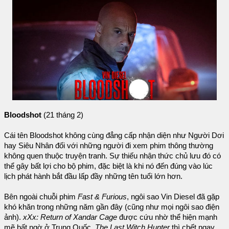
Bloodshot
(21 tháng 2)
Cái tên Bloodshot không cùng đẳng cấp nhận diện như Người Dơi
hay Siêu Nhân đối với những người đi xem phim thông thường
không quen thuộc truyện tranh. Sự thiếu nhận thức chủ lưu đó có
thể gây bất lợi cho bộ phim, đặc biệt là khi nó đến đúng vào lúc
lịch phát hành bắt đầu lấp đầy những tên tuổi lớn hơn.
Bên ngoài chuỗi phim
Fast & Furious
, ngôi sao Vin Diesel đã gặp
khó khăn trong những năm gần đây (cũng như mọi ngôi sao điện
ảnh).
xXx: Return of Xandar Cage
được cứu nhờ thể hiện mạnh
mẽ bất ngờ ở Trung Quốc,
The Last Witch Hunter
thì chết ngay