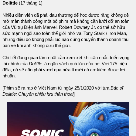
Dolittle
(17 tháng 1)
Nhiều diễn viên đã phải đau thương để học được rằng không dễ
mở màn thành công một bộ phim mà không cần lưới đỡ an toàn
của Vũ trụ Điện ảnh Marvel. Robert Downey Jr. có thể sở hữu
sức mạnh ngôi sao toàn thế giới nhờ vai Tony Stark / Iron Man,
nhưng điều đó không phải lúc nào cũng chuyển thành doanh thu
bán vé khi anh không cứu thế giới.
Chi tiết đáng quan tâm nhất cần xem xét khi cân nhắc triển vọng
tài chính của
Dolittle
là ngân sách quá lớn của nó: Với 175 triệu
đôla, nó sẽ cần phải vượt qua nửa tỉ mới có cơ kiếm được lợi
nhuận.
[Phim sẽ ra rạp ở Việt Nam từ ngày 25/1/2020 với tựa
Bác sĩ
Dolittle: Chuyến phiêu lưu thần thoại
]