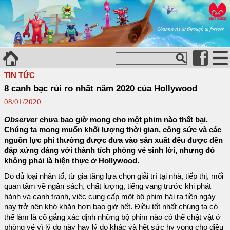
TIN TỨC
8 canh bạc rủi ro nhất năm 2020 của Hollywood
08/01/2020
Observer
chưa bao giờ mong cho một phim nào thất bại.
Chúng ta mong muốn khối lượng thời gian, công sức và các
nguồn lực phi thường được đưa vào sản xuất đều được đền
đáp xứng đáng với thành tích phòng vé sinh lời, nhưng đó
không phải là hiện thực ở Hollywood.
Do đủ loại nhân tố, từ gia tăng lựa chọn giải trí tại nhà, tiếp thị, mối
quan tâm về ngân sách, chất lượng, tiếng vang trước khi phát
hành và cạnh tranh, việc cung cấp một bộ phim hái ra tiền ngày
nay trở nên khó khăn hơn bao giờ hết. Điều tốt nhất chúng ta có
thể làm là cố gắng xác định những bộ phim nào có thể chật vật ở
phòng vé vì lý do này hay lý do khác và hết sức hy vọng cho điều