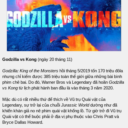
Godzilla vs Kong
(ngày 20 tháng 11)
Godzilla: King of the Monsters
hồi tháng 5/2019 tốn 170 triệu đôla
nhưng chỉ kiếm được 385 triệu toàn thế giới giữa những bài bình
phim chê bai. Do đó, Warner Bros và Legendary đã hoãn
Godzilla
vs Kong
từ lịch phát hành ban đầu là vào tháng 3 năm 2020.
Mặc dù có rất nhiều thứ để thích về Vũ trụ Quái vật của
Legendary, sự trở lại của chuỗi
Jurassic World
dường như đã
khiến khán giả no nê phim quái vật khổng lồ. Từ giờ trở đi Vũ trụ
Quái vật có thể buộc phải ở địa vị phụ thuộc vào Chris Pratt và
Bryce Dallas Howard.