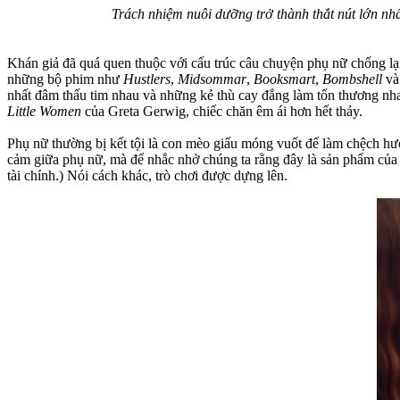
Trách nhiệm nuôi dưỡng trở thành thắt nút lớn nh
Khán giả đã quá quen thuộc với cấu trúc câu chuyện phụ nữ chống lạ
những bộ phim như
Hustlers
,
Midsommar
,
Booksmart
,
Bombshell
v
nhất đâm thấu tim nhau và những kẻ thù cay đắng làm tổn thương nh
Little Women
của Greta Gerwig, chiếc chăn êm ái hơn hết thảy.
Phụ nữ thường bị kết tội là con mèo giấu móng vuốt để làm chệch hướ
cảm giữa phụ nữ, mà để nhắc nhở chúng ta rằng đây là sản phẩm của h
tài chính.) Nói cách khác, trò chơi được dựng lên.