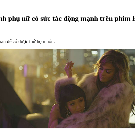
nh phụ nữ có sức tác động mạnh trên phim
ừ nan để có được thứ họ muốn.