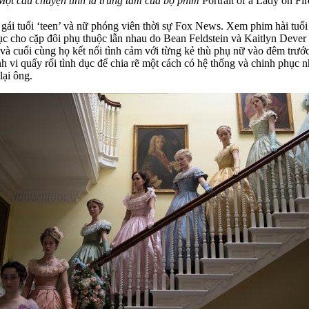
Một câu chuyện tình là trung tâm của bộ phim
Portrait of a Lady on Fir
ái tuổi ‘teen’ và nữ phóng viên thời sự Fox News. Xem phim hài tuổ
gục cho cặp đôi phụ thuộc lẫn nhau do Bean Feldstein và Kaitlyn Dever
 và cuối cùng họ kết nối tình cảm với từng kẻ thù phụ nữ vào đêm trướ
h vi quấy rối tình dục để chia rẽ một cách có hệ thống và chinh phục 
lại ông.