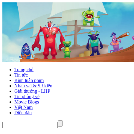
Trang chủ
Tin tức
Bình luận phim
Nhân vật & Sự kiện
Giải thưởng - LHP
Tin phòng vé
Movie Blogs
Việt Nam
Diễn đàn