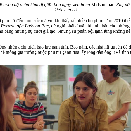
ất trong bộ phim kinh dị giữa ban ngày siêu hạng
Midsommar
: Phụ nữ
khóc của cô
i phụ nữ đến mức sốc mà vui khi thấy rất nhiều bộ phim năm 2019 thể 
à
Portrait of a Lady on Fire
, cứ nghĩ phải chuẩn bị tinh thần cho những
au bằng những nụ cười giả tạo. Nhưng sự phản bội lạnh lùng không hề
ng những chỉ trích bạo lực nam tính. Bao năm, các nhà nữ quyền đã đẩ
ệ thống gia trưởng buộc phụ nữ ganh đua lấy lòng đàn ông. (Và tình tr