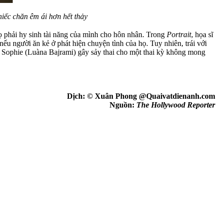
iếc chăn êm ái hơn hết thảy
họ phải hy sinh tài năng của mình cho hôn nhân. Trong
Portrait
, họa sĩ
u người ăn kẻ ở phát hiện chuyện tình của họ. Tuy nhiên, trái với
p Sophie (Luàna Bajrami) gây sảy thai cho một thai kỳ không mong
Dịch: © Xuân Phong @Quaivatdienanh.com
Nguồn:
The Hollywood Reporter