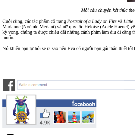
Mỗi câu chuyện kết thúc th
Cuối cùng, các tác phẩm cổ trang
Portrait of a Lady on Fire
và
Littl
Marianne (Noémie Merlant) và nữ quý tộc Héloïse (Adèle Haenel) yêu 
kỳ vọng, chúng ta được chiêu đãi những cảnh phim làm dịu đi căng t
muốn.
Nó khiến bạn tự hỏi sẽ ra sao nếu Eva có người bạn gái thân thiết t