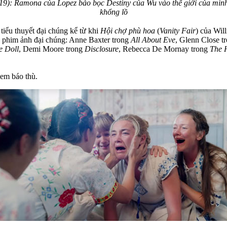
19): Ramona của Lopez bảo bọc Destiny của Wu vào thế giới của mình 
khổng lồ
tiểu thuyết đại chúng kể từ khi
Hội chợ phù hoa
(
Vanity Fair
) của Wil
p phim ảnh đại chúng: Anne Baxter trong
All About Eve
, Glenn Close t
he Doll
, Demi Moore trong
Disclosure
, Rebecca De Mornay trong
The 
 em báo thù.