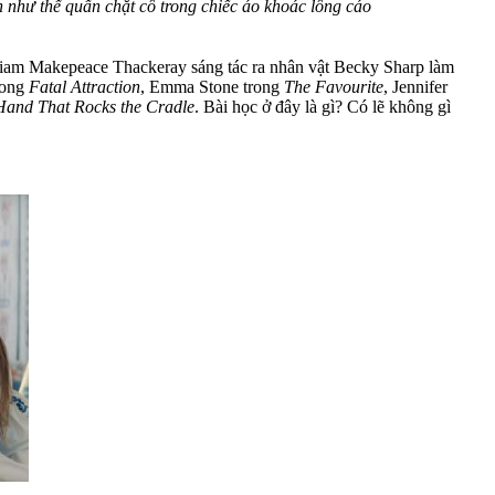
như thể quấn chặt cô trong chiếc áo khoác lông cáo
liam Makepeace Thackeray sáng tác ra nhân vật Becky Sharp làm
rong
Fatal Attraction
, Emma Stone trong
The Favourite
, Jennifer
Hand That Rocks the Cradle
. Bài học ở đây là gì? Có lẽ không gì