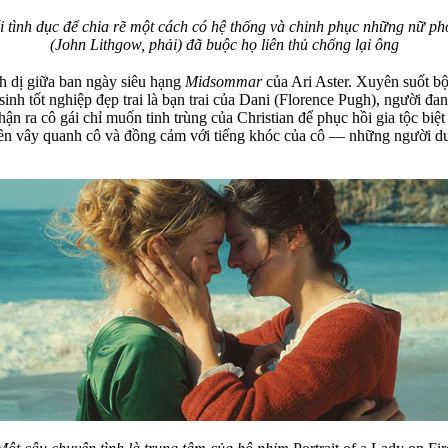
i tình dục để chia rẽ một cách có hệ thống và chinh phục những nữ ph
(John Lithgow, phải) đã buộc họ liên thủ chống lại ông
nh dị giữa ban ngày siêu hạng
Midsommar
của Ari Aster. Xuyên suốt bộ
nh tốt nghiệp đẹp trai là bạn trai của Dani (Florence Pugh), người đang
ận ra cô gái chỉ muốn tinh trùng của Christian để phục hồi gia tộc bi
liền vây quanh cô và đồng cảm với tiếng khóc của cô — những người duy