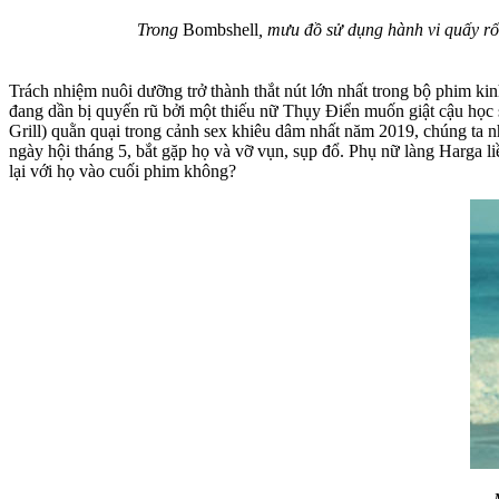
Trong
Bombshell
, mưu đồ sử dụng hành vi quấy rố
Trách nhiệm nuôi dưỡng trở thành thắt nút lớn nhất trong bộ phim ki
đang dần bị quyến rũ bởi một thiếu nữ Thụy Điển muốn giật cậu học si
Grill) quằn quại trong cảnh sex khiêu dâm nhất năm 2019, chúng ta nh
ngày hội tháng 5, bắt gặp họ và vỡ vụn, sụp đổ. Phụ nữ làng Harga 
lại với họ vào cuối phim không?