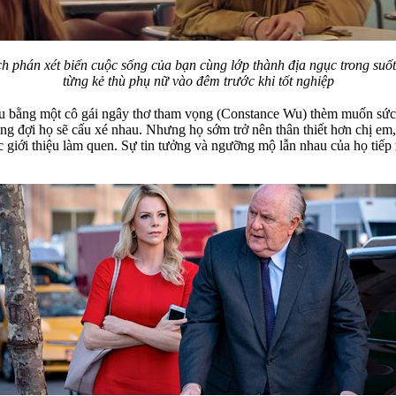
h phán xét biến cuộc sống của bạn cùng lớp thành địa ngục trong suốt 
từng kẻ thù phụ nữ vào đêm trước khi tốt nghiệp
ầu bằng một cô gái ngây thơ tham vọng (Constance Wu) thèm muốn sức h
ng đợi họ sẽ cấu xé nhau. Nhưng họ sớm trở nên thân thiết hơn chị e
 giới thiệu làm quen. Sự tin tưởng và ngưỡng mộ lẫn nhau của họ tiếp 