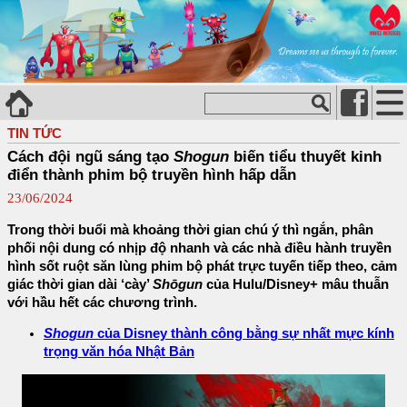
TIN TỨC
Cách đội ngũ sáng tạo
Shogun
biến tiểu thuyết kinh
điển thành phim bộ truyền hình hấp dẫn
23/06/2024
Trong thời buổi mà khoảng thời gian chú ý thì ngắn, phân
phối nội dung có nhịp độ nhanh và các nhà điều hành truyền
hình sốt ruột săn lùng phim bộ phát trực tuyến tiếp theo, cảm
giác thời gian dài ‘cày’
Shōgun
của Hulu/Disney+ mâu thuẫn
với hầu hết các chương trình.
Shogun
của Disney thành công bằng sự nhất mực kính
trọng văn hóa Nhật Bản