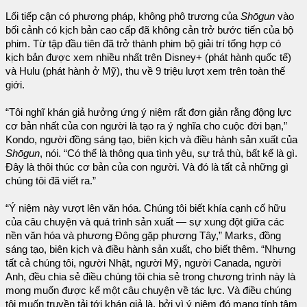
Lối tiếp cận có phương pháp, không phô trương của
Shōgun
vào
bối cảnh có kịch bản cao cấp đã không cản trở bước tiến của bộ
phim. Từ tập đầu tiên đã trở thành phim bộ giải trí tổng hợp có
kịch bản được xem nhiều nhất trên Disney+ (phát hành quốc tế)
và Hulu (phát hành ở Mỹ), thu về 9 triệu lượt xem trên toàn thế
giới.
“Tôi nghĩ khán giả hưởng ứng ý niệm rất đơn giản rằng động lực
cơ bản nhất của con người là tạo ra ý nghĩa cho cuộc đời bạn,”
Kondo, người đồng sáng tạo, biên kịch và điều hành sản xuất của
Shōgun
, nói. “Có thể là thông qua tình yêu, sự trả thù, bất kể là gì.
Đây là thôi thúc cơ bản của con người. Và đó là tất cả những gì
chúng tôi đã viết ra.”
“Ý niệm này vượt lên văn hóa. Chúng tôi biết khía cạnh cố hữu
của câu chuyện và quá trình sản xuất — sự xung đột giữa các
nền văn hóa và phương Đông gặp phương Tây,” Marks, đồng
sáng tạo, biên kịch và điều hành sản xuất, cho biết thêm. “Nhưng
tất cả chúng tôi, người Nhật, người Mỹ, người Canada, người
Anh, đều chia sẻ điều chúng tôi chia sẻ trong chương trình này là
mong muốn được kể một câu chuyện về tác lực. Và điều chúng
tôi muốn truyền tải tới khán giả là, bởi vì ý niệm đó mang tính tâm