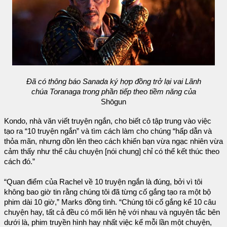
Đã có thông báo Sanada ký hợp đồng trở lại vai Lãnh
chúa Toranaga trong phần tiếp theo tiềm năng của
Shōgun
Kondo, nhà văn viết truyện ngắn, cho biết cô tập trung vào việc
tạo ra “10 truyện ngắn” và tìm cách làm cho chúng “hấp dẫn và
thỏa mãn, nhưng dồn lên theo cách khiến bạn vừa ngạc nhiên vừa
cảm thấy như thể câu chuyện [nói chung] chỉ có thể kết thúc theo
cách đó.”
“Quan điểm của Rachel về 10 truyện ngắn là đúng, bởi vì tôi
không bao giờ tin rằng chúng tôi đã từng cố gắng tạo ra một bộ
phim dài 10 giờ,” Marks đồng tình. “Chúng tôi cố gắng kể 10 câu
chuyện hay, tất cả đều có mối liên hệ với nhau và nguyên tắc bên
dưới là, phim truyền hình hay nhất việc kể mỗi lần một chuyện,