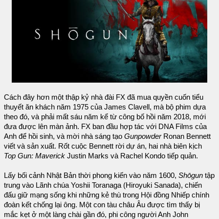
Cách đây hơn một thập kỷ nhà đài FX đã mua quyền cuốn tiểu
thuyết ăn khách năm 1975 của James Clavell, mà bộ phim dựa
theo đó, và phải mất sáu năm kể từ công bố hồi năm 2018, mới
đưa được lên màn ảnh. FX ban đầu hợp tác với DNA Films của
Anh để hồi sinh, và mời nhà sáng tạo
Gun­powder
Ronan Bennett
viết và sản xuất. Rốt cuộc Bennett rời dự án, hai nhà biên kịch
Top Gun: Maverick
Justin Marks và Rachel Kondo tiếp quản.
Lấy bối cảnh Nhật Bản thời phong kiến ​​vào năm 1600,
Shōgun
tập
trung vào Lãnh chúa Yoshii Toranaga (Hiroyuki Sanada), chiến
đấu giữ mạng sống khi những kẻ thù trong Hội đồng Nhiếp chính
đoàn kết chống lại ông. Một con tàu châu Âu được tìm thấy bị
mắc kẹt ở một làng chài gần đó, phi công người Anh John