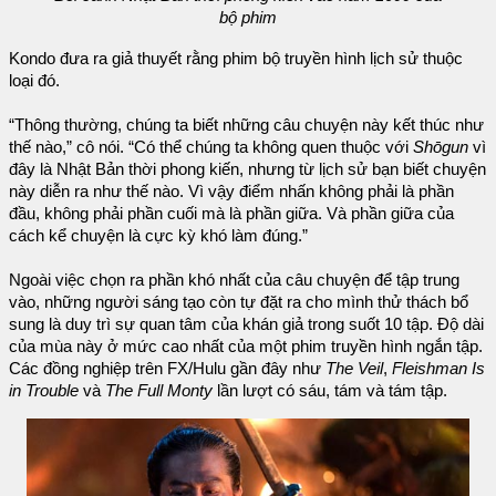
bộ phim
Kondo đưa ra giả thuyết rằng phim bộ truyền hình lịch sử thuộc
loại đó.
“Thông thường, chúng ta biết những câu chuyện này kết thúc như
thế nào,” cô nói. “Có thể chúng ta không quen thuộc với
Shōgun
vì
đây là Nhật Bản thời phong kiến, nhưng từ lịch sử bạn biết chuyện
này diễn ra như thế nào. Vì vậy điểm nhấn không phải là phần
đầu, không phải phần cuối mà là phần giữa. Và phần giữa của
cách kể chuyện là cực kỳ khó làm đúng.”
Ngoài việc chọn ra phần khó nhất của câu chuyện để tập trung
vào, những người sáng tạo còn tự đặt ra cho mình thử thách bổ
sung là duy trì sự quan tâm của khán giả trong suốt 10 tập. Độ dài
của mùa này ở mức cao nhất của một phim truyền hình ngắn tập.
Các đồng nghiệp trên FX/Hulu gần đây như
The Veil
,
Fleishman Is
in Trouble
và
The Full Monty
lần lượt có sáu, tám và tám tập.