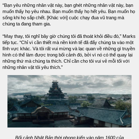
“Bạn yêu những nhân vật này, bạn ghét những nhân vật này, bạn
muốn thấy họ yêu nhau. Bạn muốn thấy họ hết yêu. Bạn muốn họ
sống khi họ sắp chết. [Khác với] cuộc chạy đua vũ trang mà
chúng ta đang tham gia.
“May thay, tôi nghĩ bây giờ chúng tôi đã thoát khỏi điều đó,” Marks
tiếp tục. “Chỉ vì cần thiết mà nền kinh tế đã đẩy chúng ta vào một
lĩnh vực khác. Và tôi rất vui mừng và lạc quan về những gì truyền
hình có thể làm được trong bối cảnh đó, bởi vì nó có thể quay lại
những thứ mà chúng ta thích. Chỉ cần cho tôi vui vẻ mỗi tối với
những nhân vật tôi yêu thích.”
Bối cảnh Nhật Bản thời phong kiến ​​vào năm 1600 của