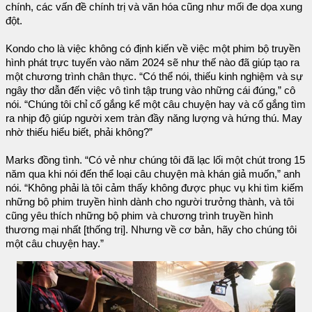
chính, các vấn đề chính trị và văn hóa cũng như mối đe dọa xung
đột.
Kondo cho là việc không có định kiến ​​​​về việc một phim bộ truyền
hình phát trực tuyến vào năm 2024 sẽ như thế nào đã giúp tạo ra
một chương trình chân thực. “Có thể nói, thiếu kinh nghiệm và sự
ngây thơ dẫn đến việc vô tình tập trung vào những cái đúng,” cô
nói. “Chúng tôi chỉ cố gắng kể một câu chuyện hay và cố gắng tìm
ra nhịp độ giúp người xem tràn đầy năng lượng và hứng thú. May
nhờ thiếu hiểu biết, phải không?”
Marks đồng tình. “Có vẻ như chúng tôi đã lạc lối một chút trong 15
năm qua khi nói đến thể loại câu chuyện mà khán giả muốn,” anh
nói. “Không phải là tôi cảm thấy không được phục vụ khi tìm kiếm
những bộ phim truyền hình dành cho người trưởng thành, và tôi
cũng yêu thích những bộ phim và chương trình truyền hình
thương mại nhất [thống trị]. Nhưng về cơ bản, hãy cho chúng tôi
một câu chuyện hay.”