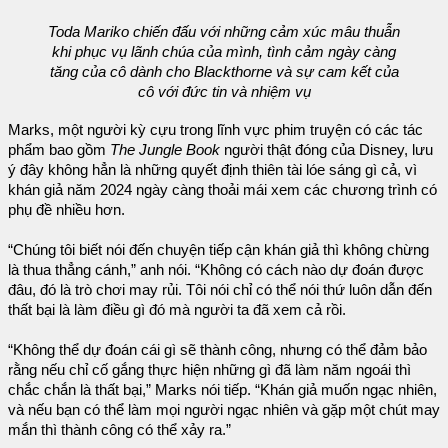
Toda Mariko chiến đấu với những cảm xúc mâu thuẫn
khi phục vụ lãnh chúa của mình, tình cảm ngày càng
tăng của cô dành cho Blackthorne và sự cam kết của
cô với đức tin và nhiệm vụ
Marks, một người kỳ cựu trong lĩnh vực phim truyện có các tác
phẩm bao gồm
The Jungle Book
người thật đóng của Disney, lưu
ý đây không hẳn là những quyết định thiên tài lóe sáng gì cả, vì
khán giả năm 2024 ngày càng thoải mái xem các chương trình có
phụ đề nhiều hơn.
“Chúng tôi biết nói đến chuyện tiếp cận khán giả thì không chừng
là thua thẳng cánh,” anh nói. “Không có cách nào dự đoán được
đâu, đó là trò chơi may rủi. Tôi nói chỉ có thể nói thứ luôn dẫn đến
thất bại là làm điều gì đó mà người ta đã xem cả rồi.
“Không thể dự đoán cái gì sẽ thành công, nhưng có thể đảm bảo
rằng nếu chỉ cố gắng thực hiện những gì đã làm năm ngoái thì
chắc chắn là thất bại,” Marks nói tiếp. “Khán giả muốn ngạc nhiên,
và nếu bạn có thể làm mọi người ngạc nhiên và gặp một chút may
mắn thì thành công có thể xảy ra.”