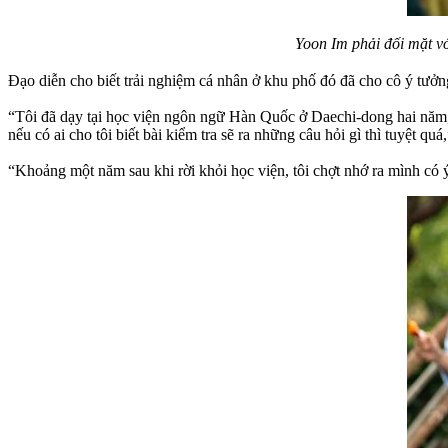
Yoon Im phải đối mặt v
Đạo diễn cho biết trải nghiệm cá nhân ở khu phố đó đã cho cô ý tưở
“Tôi đã dạy tại học viện ngôn ngữ Hàn Quốc ở Daechi-dong hai năm, sử
nếu có ai cho tôi biết bài kiểm tra sẽ ra những câu hỏi gì thì tuyệt quá,
“Khoảng một năm sau khi rời khỏi học viện, tôi chợt nhớ ra mình có ý