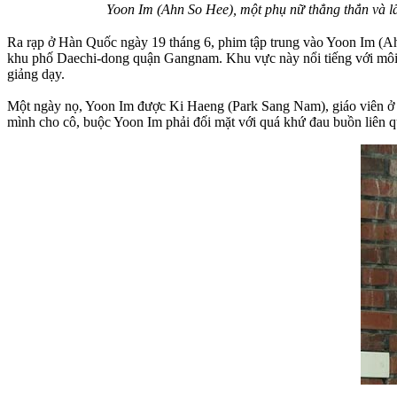
Yoon Im (Ahn So Hee), một phụ nữ thẳng thắn và l
Ra rạp ở Hàn Quốc ngày 19 tháng 6, phim tập trung vào Yoon Im (Ahn
khu phố Daechi-dong quận Gangnam. Khu vực này nổi tiếng với môi tr
giảng dạy.
Một ngày nọ, Yoon Im được Ki Haeng (Park Sang Nam), giáo viên ở trư
mình cho cô, buộc Yoon Im phải đối mặt với quá khứ đau buồn liên q