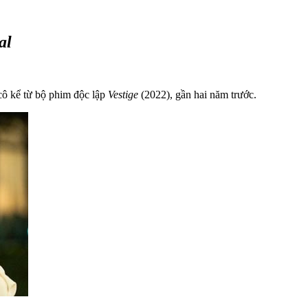
al
 cô kể từ bộ phim độc lập
Vestige
(2022), gần hai năm trước.