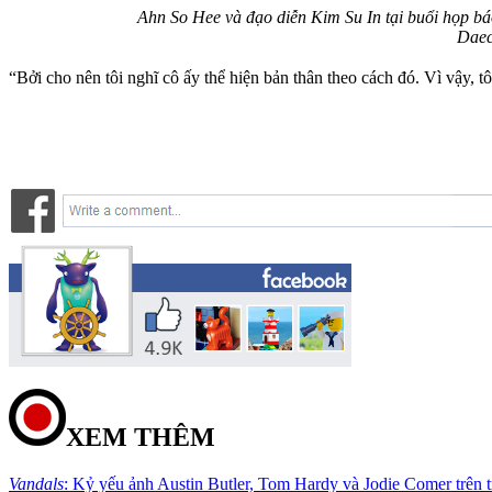
Ahn So Hee và đạo diễn Kim Su In tại buổi họp bá
Daec
“Bởi cho nên tôi nghĩ cô ấy thể hiện bản thân theo cách đó. Vì vậy, tôi
XEM THÊM
Vandals
: Kỷ yếu ảnh Austin Butler, Tom Hardy và Jodie Comer trên