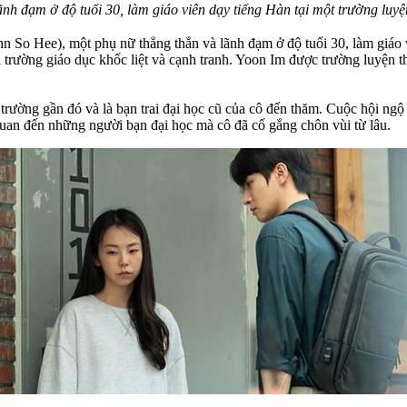
ãnh đạm ở độ tuổi 30, làm giáo viên dạy tiếng Hàn tại một trường lu
 So Hee), một phụ nữ thẳng thắn và lãnh đạm ở độ tuổi 30, làm giáo 
ường giáo dục khốc liệt và cạnh tranh. Yoon Im được trường luyện th
ờng gần đó và là bạn trai đại học cũ của cô đến thăm. Cuộc hội ngộ củ
uan đến những người bạn đại học mà cô đã cố gắng chôn vùi từ lâu.