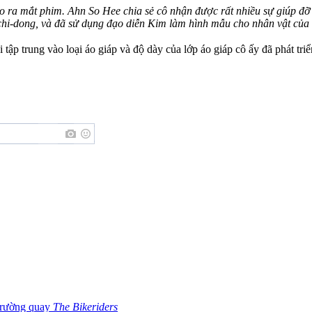
o ra mắt phim. Ahn So Hee chia sẻ cô nhận được rất nhiều sự giúp đỡ 
hi-dong, và đã sử dụng đạo diễn Kim làm hình mẫu cho nhân vật của
 tập trung vào loại áo giáp và độ dày của lớp áo giáp cô ấy đã phát triể
 trường quay
The Bikeriders