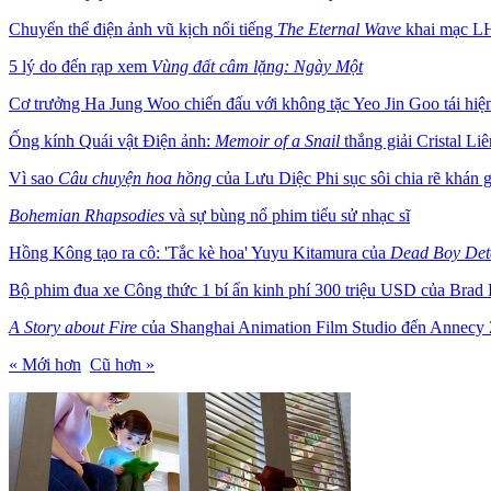
Chuyển thể điện ảnh vũ kịch nổi tiếng
The Eternal Wave
khai mạc L
5 lý do đến rạp xem
Vùng đất câm lặng: Ngày Một
Cơ trưởng Ha Jung Woo chiến đấu với không tặc Yeo Jin Goo tái hiện
Ống kính Quái vật Điện ảnh:
Memoir of a Snail
thắng giải Cristal L
Vì sao
Câu chuyện hoa hồng
của Lưu Diệc Phi sục sôi chia rẽ khán 
Bohemian Rhapsodies
và sự bùng nổ phim tiểu sử nhạc sĩ
Hồng Kông tạo ra cô: 'Tắc kè hoa' Yuyu Kitamura của
Dead Boy Dete
Bộ phim đua xe Công thức 1 bí ẩn kinh phí 300 triệu USD của Brad P
A Story about Fire
của Shanghai Animation Film Studio đến Annecy
« Mới hơn
Cũ hơn »