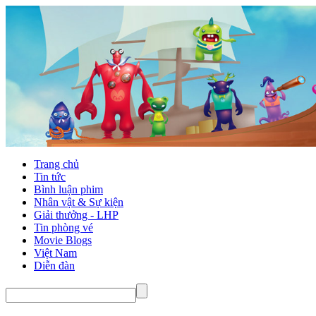
Trang chủ
Tin tức
Bình luận phim
Nhân vật & Sự kiện
Giải thưởng - LHP
Tin phòng vé
Movie Blogs
Việt Nam
Diễn đàn