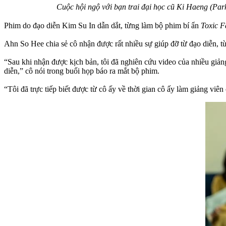
Cuộc hội ngộ với bạn trai đại học cũ Ki Haeng (Park
Phim do đạo diễn Kim Su In dẫn dắt, từng làm bộ phim bí ẩn
Toxic F
Ahn So Hee chia sẻ cô nhận được rất nhiều sự giúp đỡ từ đạo diễn, 
“Sau khi nhận được kịch bản, tôi đã nghiên cứu video của nhiều giảng
diễn,” cô nói trong buổi họp báo ra mắt bộ phim.
“Tôi đã trực tiếp biết được từ cô ấy về thời gian cô ấy làm giảng viê