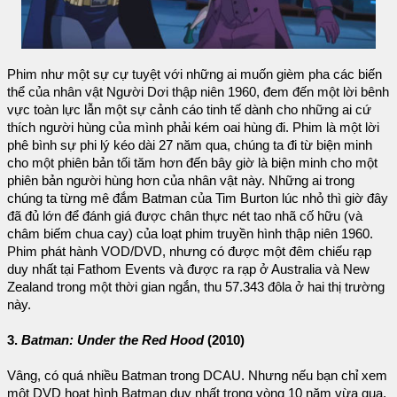
Phim như một sự cự tuyệt với những ai muốn gièm pha các biến
thể của nhân vật Người Dơi thập niên 1960, đem đến một lời bênh
vực toàn lực lẫn một sự cảnh cáo tinh tế dành cho những ai cứ
thích người hùng của mình phải kém oai hùng đi. Phim là một lời
phê bình sự phi lý kéo dài 27 năm qua, chúng ta đi từ biện minh
cho một phiên bản tối tăm hơn đến bây giờ là biện minh cho một
phiên bản người hùng hơn của nhân vật này. Những ai trong
chúng ta từng mê đắm Batman của Tim Burton lúc nhỏ thì giờ đây
đã đủ lớn để đánh giá được chân thực nét tao nhã cố hữu (và
châm biếm chua cay) của loạt phim truyền hình thập niên 1960.
Phim phát hành VOD/DVD, nhưng có được một đêm chiếu rạp
duy nhất tại Fathom Events và được ra rạp ở Australia và New
Zealand trong một thời gian ngắn, thu 57.343 đôla ở hai thị trường
này.
3.
Batman: Under the Red Hood
(2010)
Vâng, có quá nhiều Batman trong DCAU. Nhưng nếu bạn chỉ xem
một DVD hoạt hình Batman duy nhất trong vòng 10 năm vừa qua,