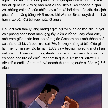
người phụ nữ mà vì nàng anh có thể gạt qua một bên lời thề thời
thơ ấu giữa lúc vướng vào một vụ án Hiệp sĩ Áo choàng bị gắn
với những cái chết của nhiều tay trùm xã hội đen. Lúc đầu dự định
phát hành thẳng băng VHS trước khi Warner Bros. quyết định phát
hành rạp bán đại trà vào ngày Giáng sinh.
Câu chuyện tâm lý lãng mạng / giết người bí ẩn có mọi điều tuyệt
vời: phong cách hoạt hình lộng lẫy, diễn xuất sâu cay cảm xúc,
một cảm giác nhân bản tạo cảm giác Gotham như một thành phố
có thật, chất bi, và bạo lực loại PG. Nhưng không ai biết điều gì
làm nên phim này. Đó là năm 1993 và ý tưởng mở rộng một nhân
vật hoạt hình siêu anh hùng dành cho trẻ con trở nên đáng sợ và
có phần bạo lực để chiếu rạp thật là quá lạ. Phim thu được 1,1
triệu đôla cuối tuần ra mắt và doanh thu chung cuộc ở Bắc Mỹ 5,6
triệu.