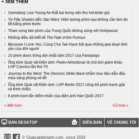
+ XEM THÊM
Saimdang
: Lee Young Ae thất bại trong việc thu hút khán giả
Từ
Fifty Shades
đến
Star Wars
: Hiện tượng phim sau không cần làm ăn
tốt bằng phim trước
Tham vọng làm phim của Trung Quốc không xứng với Hollywood
Những điều đã biết về
The Fate of the Furious
Because I Love You
: Cùng Cha Tae Hyun trải qua những giai đoạn tình
yêu của đời người
10 phim được trông đợi nhất năm 2017 của Fandango
Ống kính Quái vật Điện ảnh: Pedro Almodovar là chủ tịch giám khảo
LHP Cannes lần thứ 70
Journey to the West: The Demons Strike Back
nhắm mục tiêu dẫn đầu
mùa vàng phòng vé tết
Ống kính Quái vật Điện ảnh: LHP Berlin 2017 công bố phim tranh giải
và trình chiếu
6 phim bom tấn điểm nhấn của điện ảnh Hàn Quốc 2017
« Mới hơn
Cũ hơn »
BẢN DESKTOP
DIỄN ĐÀN
VỀ CHÚNG TÔI
© Quaivatdienanh.com, since 2010