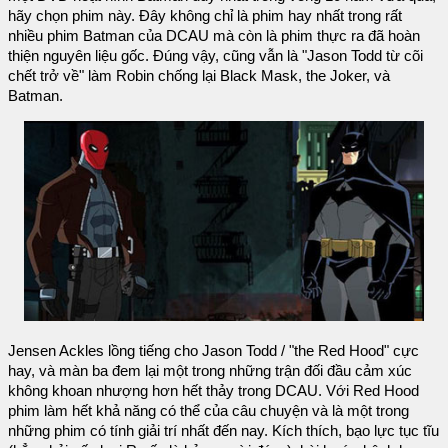
hãy chọn phim này. Đây không chỉ là phim hay nhất trong rất
nhiều phim Batman của DCAU mà còn là phim thực ra đã hoàn
thiện nguyên liệu gốc. Đúng vậy, cũng vẫn là "Jason Todd từ cõi
chết trở về" làm Robin chống lại Black Mask, the Joker, và
Batman.
Jensen Ackles lồng tiếng cho Jason Todd / "the Red Hood" cực
hay, và màn ba đem lại một trong những trận đối đầu cảm xúc
không khoan nhượng hơn hết thảy trong DCAU. Với Red Hood
phim làm hết khả năng có thể của câu chuyện và là một trong
những phim có tính giải trí nhất đến nay. Kích thích, bạo lực tục tĩu