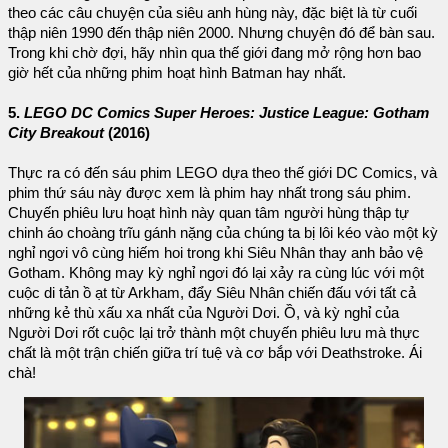
theo các câu chuyện của siêu anh hùng này, đặc biệt là từ cuối
thập niên 1990 đến thập niên 2000. Nhưng chuyện đó để bàn sau.
Trong khi chờ đợi, hãy nhìn qua thế giới đang mở rộng hơn bao
giờ hết của những phim hoạt hình Batman hay nhất.
5.
LEGO DC Comics Super Heroes: Justice League: Gotham
City Breakout
(2016)
Thực ra có đến sáu phim LEGO dựa theo thế giới DC Comics, và
phim thứ sáu này được xem là phim hay nhất trong sáu phim.
Chuyến phiêu lưu hoạt hình này quan tâm người hùng thập tự
chinh áo choàng trĩu gánh nặng của chúng ta bị lôi kéo vào một kỳ
nghỉ ngơi vô cùng hiếm hoi trong khi Siêu Nhân thay anh bảo vệ
Gotham. Không may kỳ nghỉ ngơi đó lại xảy ra cùng lúc với một
cuộc di tản ồ ạt từ Arkham, đẩy Siêu Nhân chiến đấu với tất cả
những kẻ thù xấu xa nhất của Người Dơi. Ồ, và kỳ nghỉ của
Người Dơi rốt cuộc lại trở thành một chuyến phiêu lưu mà thực
chất là một trận chiến giữa trí tuệ và cơ bắp với Deathstroke. Ái
chà!