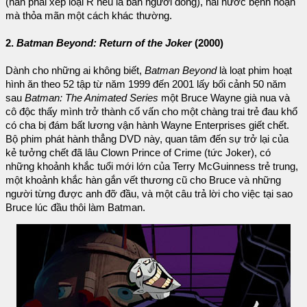
(hẳn phải xếp loại R nếu là bản người đóng), hài hước bệnh hoạn
mà thỏa mãn một cách khác thường.
2.
Batman Beyond: Return of the Joker
(2000)
Dành cho những ai không biết,
Batman Beyond
là loạt phim hoạt
hình ăn theo 52 tập từ năm 1999 đến 2001 lấy bối cảnh 50 năm
sau
Batman: The Animated Series
một Bruce Wayne già nua và
cô độc thấy mình trở thành cố vấn cho một chàng trai trẻ đau khổ
có cha bị đám bất lương vận hành Wayne Enterprises giết chết.
Bộ phim phát hành thẳng DVD này, quan tâm đến sự trở lại của
kẻ tưởng chết đã lâu Clown Prince of Crime (tức Joker), có
những khoảnh khắc tuổi mới lớn của Terry McGuinness trẻ trung,
một khoảnh khắc hàn gắn vết thương cũ cho Bruce và những
người từng được anh đỡ đầu, và một câu trả lời cho việc tại sao
Bruce lúc đầu thôi làm Batman.