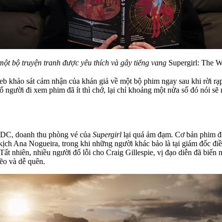
một bộ truyện tranh được yêu thích và gây tiếng vang
Supergirl: The 
eb khảo sát cảm nhận của khán giả về một bộ phim ngay sau khi rời r
 người đi xem phim đã ít thì chớ, lại chỉ khoảng một nửa số đó nói sẽ 
ụ DC, doanh thu phòng vé của
Supergirl
lại quá ảm đạm. Cơ bản phim đã 
ên kịch Ana Nogueira, trong khi những người khác bảo là tại giám đốc 
ất nhiên, nhiều người đổ lỗi cho Craig Gillespie, vị đạo diễn đã biến 
ẽo và dễ quên.