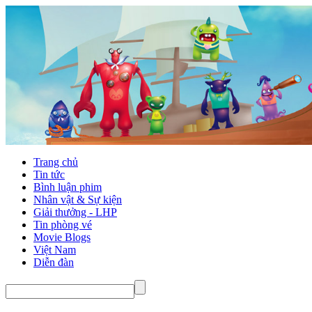
Trang chủ
Tin tức
Bình luận phim
Nhân vật & Sự kiện
Giải thưởng - LHP
Tin phòng vé
Movie Blogs
Việt Nam
Diễn đàn