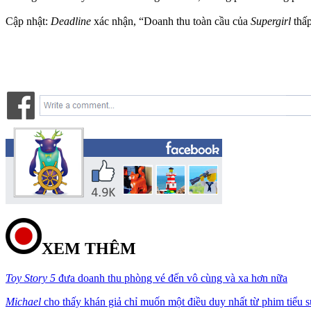
Cập nhật:
Deadline
xác nhận, “Doanh thu toàn cầu của
Supergirl
thấp
XEM THÊM
Toy Story 5
đưa doanh thu phòng vé đến vô cùng và xa hơn nữa
Michael
cho thấy khán giả chỉ muốn một điều duy nhất từ phim tiểu 