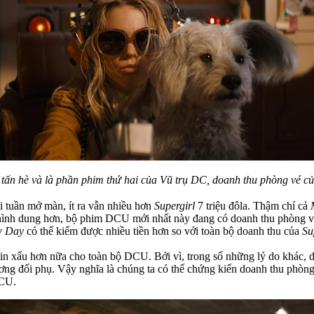
tấn hè và là phần phim thứ hai của Vũ trụ DC, doanh thu phòng vé c
i tuần mở màn, ít ra vẫn nhiều hơn
Supergirl
7 triệu đôla. Thậm chí cả
ình dung hơn, bộ phim DCU mới nhất này đang có doanh thu phòng vé t
w Day
có thể kiếm được nhiều tiền hơn so với toàn bộ doanh thu của
Su
 tin xấu hơn nữa cho toàn bộ DCU. Bởi vì, trong số những lý do khác,
ương đối phụ. Vậy nghĩa là chúng ta có thể chứng kiến doanh thu phòn
DCU.