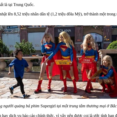
hất là tại Trung Quốc.
hật lên 8,52 triệu nhân dân tệ (1,2 triệu đôla Mỹ), trở thành một tron
ng người quảng bá phim
Supergirl
tại một trung tâm thương mại ở Bắ
hay dịch vụ báo cáo chính thức, vì vậy nên được coi là ước tính ban đầ