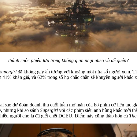
thành cuộc phiêu lưu trong không gian nhạt nhẽo và dễ quên?
Supergirl
đã không gây ấn tượng với khoảng một nửa số người xem. Th
 41% khán giả, và 62% trong số họ chắc chắn sẽ khuyên người khác xe
tại sao dự đoán doanh thu cuối tuần mở màn của bộ phim cứ liên tục gi
y, nhưng khi so sánh
Supergirl
với các phim siêu anh hùng khác mới th
nhiều người cho là đã giết chết DCEU. Điểm này cũng thấp hơn cả
The