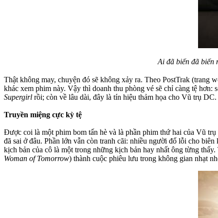
Ai đã biến đã biến 
Thật không may, chuyện đó sẽ không xảy ra. Theo PostTrak (trang w
khác xem phim này. Vậy thì doanh thu phòng vé sẽ chỉ càng tệ hơn: số
Supergirl
rồi; còn về lâu dài, đây là tín hiệu thảm họa cho Vũ trụ DC.
Truyền miệng cực kỳ tệ
Được coi là một phim bom tấn hè và là phần phim thứ hai của Vũ tr
đã sai ở đâu. Phần lớn vẫn còn tranh cãi: nhiều người đổ lỗi cho bi
kịch bản của cô là một trong những kịch bản hay nhất ông từng thấy. T
Woman of Tomorrow
) thành cuộc phiêu lưu trong không gian nhạt nh