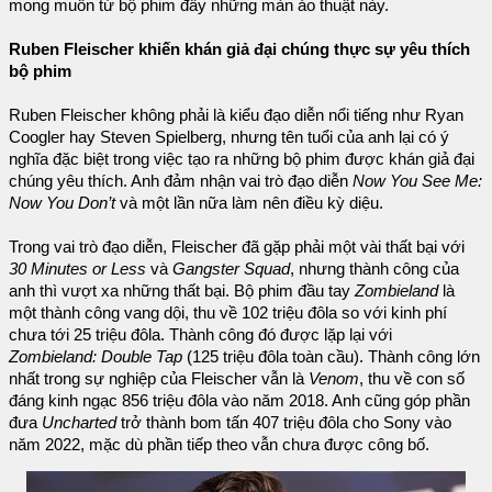
mong muốn từ bộ phim đầy những màn ảo thuật này.
Ruben Fleischer khiến khán giả đại chúng thực sự yêu thích
bộ phim
Ruben Fleischer không phải là kiểu đạo diễn nổi tiếng như Ryan
Coogler hay Steven Spielberg, nhưng tên tuổi của anh lại có ý
nghĩa đặc biệt trong việc tạo ra những bộ phim được khán giả đại
chúng yêu thích. Anh đảm nhận vai trò đạo diễn
Now You See Me:
Now You Don’t
và một lần nữa làm nên điều kỳ diệu.
Trong vai trò đạo diễn, Fleischer đã gặp phải một vài thất bại với
30 Minutes or Less
và
Gangster Squad
, nhưng thành công của
anh thì vượt xa những thất bại. Bộ phim đầu tay
Zombieland
là
một thành công vang dội, thu về 102 triệu đôla so với kinh phí
chưa tới 25 triệu đôla. Thành công đó được lặp lại với
Zombieland: Double Tap
(125 triệu đôla toàn cầu). Thành công lớn
nhất trong sự nghiệp của Fleischer vẫn là
Venom
, thu về con số
đáng kinh ngạc 856 triệu đôla vào năm 2018. Anh cũng góp phần
đưa
Uncharted
trở thành bom tấn 407 triệu đôla cho Sony vào
năm 2022, mặc dù phần tiếp theo vẫn chưa được công bố.