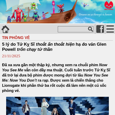
TIN PHÒNG VÉ
5 lý do Tứ Kỵ Sĩ
thoắt ẩn thoắt hiện
hạ đo ván Glen
Powell
trốn chạy tử thần
21/11/2025
Đã xa xưa gần một thập kỷ, nhưng xem ra chuỗi phim
Now
You See Me
vẫn còn đầy ma thuật. Cuối tuần trước Tứ Kỵ Sĩ
đã trở lại đưa bộ phim được mong đợi từ lâu
Now You See
Me: Now You Don’t
ra rạp. Được xem là chiến thắng cho
Lionsgate khi phần thứ ba rốt cuộc đã làm nên một cú sốc
phòng vé.