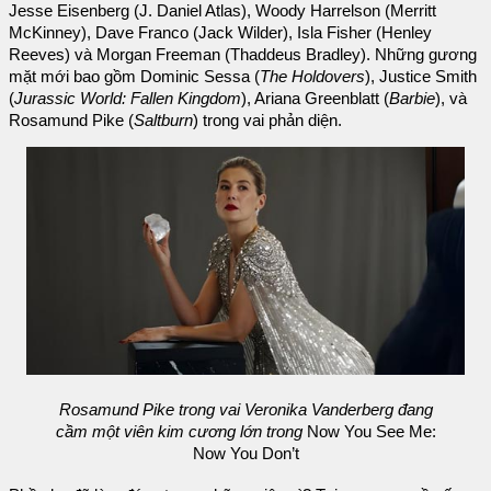
Jesse Eisenberg (J. Daniel Atlas), Woody Harrelson (Merritt
McKinney), Dave Franco (Jack Wilder), Isla Fisher (Henley
Reeves) và Morgan Freeman (Thaddeus Bradley). Những gương
mặt mới bao gồm Dominic Sessa (
The Holdovers
), Justice Smith
(
Jurassic World: Fallen Kingdom
), Ariana Greenblatt (
Barbie
), và
Rosamund Pike (
Saltburn
) trong vai phản diện.
Rosamund Pike trong vai Veronika Vanderberg đang
cầm một viên kim cương lớn trong
Now You See Me:
Now You Don’t