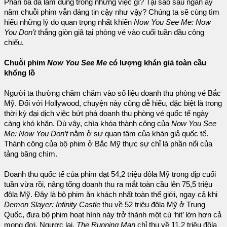
Phần ba đã làm đúng trong những việc gì? Tại sao sau ngần ấy
năm chuỗi phim vẫn đáng tin cậy như vậy? Chúng ta sẽ cùng tìm
hiểu những lý do quan trọng nhất khiến
Now You See Me: Now
You Don’t
thắng giòn giã tại phòng vé vào cuối tuần đầu công
chiếu.
Chuỗi phim
Now You See Me
có lượng khán giả toàn cầu
khổng lồ
Người ta thường chăm chăm vào số liệu doanh thu phòng vé Bắc
Mỹ. Đối với Hollywood, chuyện này cũng dễ hiểu, đặc biệt là trong
thời kỳ đại dịch việc bứt phá doanh thu phòng vé quốc tế ngày
càng khó khăn. Dù vậy, chìa khóa thành công của
Now You See
Me: Now You Don’t
nằm ở sự quan tâm của khán giả quốc tế.
Thành công của bộ phim ở Bắc Mỹ thực sự chỉ là phần nổi của
tảng băng chìm.
Doanh thu quốc tế của phim đạt 54,2 triệu đôla Mỹ trong dịp cuối
tuần vừa rồi, nâng tổng doanh thu ra mắt toàn cầu lên 75,5 triệu
đôla Mỹ. Đây là bộ phim ăn khách nhất toàn thế giới, ngay cả khi
Demon Slayer: Infinity Castle
thu về 52 triệu đôla Mỹ ở Trung
Quốc, đưa bộ phim hoạt hình này trở thành một cú ‘hit’ lớn hơn cả
mong đợi. Ngược lại,
The Running Man
chỉ thu về 11,2 triệu đôla