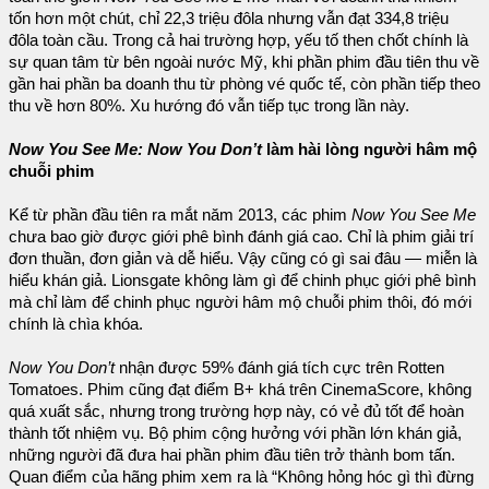
tốn hơn một chút, chỉ 22,3 triệu đôla nhưng vẫn đạt 334,8 triệu
đôla toàn cầu. Trong cả hai trường hợp, yếu tố then chốt chính là
sự quan tâm từ bên ngoài nước Mỹ, khi phần phim đầu tiên thu về
gần hai phần ba doanh thu từ phòng vé quốc tế, còn phần tiếp theo
thu về hơn 80%. Xu hướng đó vẫn tiếp tục trong lần này.
Now You See Me: Now You Don’t
làm hài lòng người hâm mộ
chuỗi phim
Kể từ phần đầu tiên ra mắt năm 2013, các phim
Now You See Me
chưa bao giờ được giới phê bình đánh giá cao. Chỉ là phim giải trí
đơn thuần, đơn giản và dễ hiểu. Vậy cũng có gì sai đâu — miễn là
hiểu khán giả. Lionsgate không làm gì để chinh phục giới phê bình
mà chỉ làm để chinh phục người hâm mộ chuỗi phim thôi, đó mới
chính là chìa khóa.
Now You Don’t
nhận được 59% đánh giá tích cực trên Rotten
Tomatoes. Phim cũng đạt điểm B+ khá trên CinemaScore, không
quá xuất sắc, nhưng trong trường hợp này, có vẻ đủ tốt để hoàn
thành tốt nhiệm vụ. Bộ phim cộng hưởng với phần lớn khán giả,
những người đã đưa hai phần phim đầu tiên trở thành bom tấn.
Quan điểm của hãng phim xem ra là “Không hỏng hóc gì thì đừng