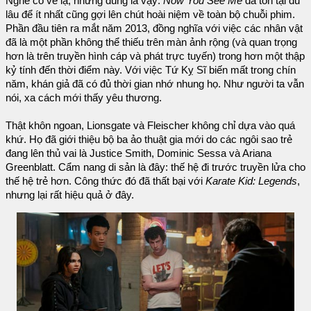
Nghe có vẻ lạ, nhưng đúng là vậy:
Now You See Me
đã tồn tại đủ
lâu để ít nhất cũng gợi lên chút hoài niệm về toàn bộ chuỗi phim.
Phần đầu tiên ra mắt năm 2013, đồng nghĩa với việc các nhân vật
đã là một phần không thể thiếu trên màn ảnh rộng (và quan trọng
hơn là trên truyền hình cáp và phát trực tuyến) trong hơn một thập
kỷ tính đến thời điểm này. Với việc Tứ Kỵ Sĩ biến mất trong chín
năm, khán giả đã có đủ thời gian nhớ nhung họ. Như người ta vẫn
nói, xa cách mới thấy yêu thương.
Thật khôn ngoan, Lionsgate và Fleischer không chỉ dựa vào quá
khứ. Họ đã giới thiệu bộ ba ảo thuật gia mới do các ngôi sao trẻ
đang lên thủ vai là Justice Smith, Dominic Sessa và Ariana
Greenblatt. Cẩm nang di sản là đây: thế hệ đi trước truyền lửa cho
thế hệ trẻ hơn. Công thức đó đã thất bại với
Karate Kid: Legends
,
nhưng lại rất hiệu quả ở đây.