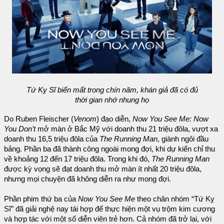
Tứ Kỵ Sĩ biến mất trong chín năm, khán giả đã có đủ
thời gian nhớ nhung họ
Do Ruben Fleischer (
Venom
) đạo diễn,
Now You See Me: Now
You Don’t
mở màn ở Bắc Mỹ với doanh thu 21 triệu đôla, vượt xa
doanh thu 16,5 triệu đôla của
The Running Man
, giành ngôi đầu
bảng. Phần ba đã thành công ngoài mong đợi, khi dự kiến chỉ thu
về khoảng 12 đến 17 triệu đôla. Trong khi đó,
The Running Man
được kỳ vọng sẽ đạt doanh thu mở màn ít nhất 20 triệu đôla,
nhưng mọi chuyện đã không diễn ra như mong đợi.
Phần phim thứ ba của
Now You See Me
theo chân nhóm “Tứ Kỵ
Sĩ” đã giải nghệ nay tái hợp để thực hiện một vụ trộm kim cương
và hợp tác với một số diễn viên trẻ hơn. Cả nhóm đã trở lại, với