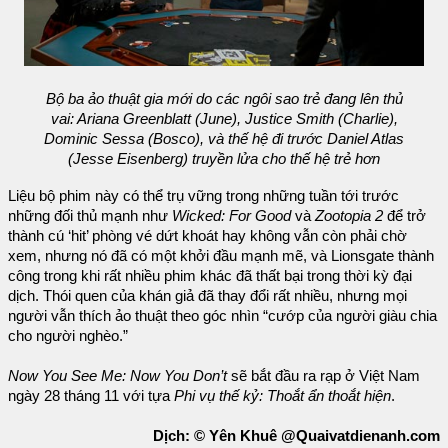
Bộ ba ảo thuật gia mới do các ngôi sao trẻ đang lên thủ
vai: Ariana Greenblatt (June), Justice Smith (Charlie),
Dominic Sessa (Bosco), và thế hệ đi trước Daniel Atlas
(Jesse Eisenberg) truyền lửa cho thế hệ trẻ hơn
Liệu bộ phim này có thể trụ vững trong những tuần tới trước
những đối thủ mạnh như
Wicked: For Good
và
Zootopia 2
để trở
thành cú ‘hit’ phòng vé dứt khoát hay không vẫn còn phải chờ
xem, nhưng nó đã có một khởi đầu mạnh mẽ, và Lionsgate thành
công trong khi rất nhiều phim khác đã thất bại trong thời kỳ đại
dịch. Thói quen của khán giả đã thay đổi rất nhiều, nhưng mọi
người vẫn thích ảo thuật theo góc nhìn “cướp của người giàu chia
cho người nghèo.”
Now You See Me: Now You Don’t
sẽ bắt đầu ra rạp ở Việt Nam
ngày 28 tháng 11 với tựa
Phi vụ thế kỷ: Thoắt ẩn thoắt hiện
.
Dịch: © Yên Khuê @Quaivatdienanh.com