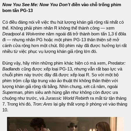
Now You See Me: Now You Don’t
điền vào chỗ trống phim
bom tấn PG-13
Có điều đáng nói về việc thu hút lượng khán giả rộng rãi nhất có
thể. Không phải phim nhãn R không thể thành công — xem
Deadpool & Wolverine
năm ngoái đã trở thành bom tấn 1,3 tỉ đôla
đi — nhưng nhãn PG hoặc một phim PG-13 thân thiện sẽ mở
cánh cửa rộng hơn một chút. Bộ phim này đã được hưởng lợi rất
nhiều từ việc phục vụ lượng khán giả rộng lớn đó.
Đúng vậy, hãy nhìn những phim khác hiện có mà xem,
Predator:
Badlands
cũng được xếp loại PG-13, nhưng vẫn rất bạo lực và
chuỗi phim này trước đây đã được xếp loại R. So với một bộ
phim trộm cắp tập trung vào ảo thuật thì không thân thiện với
lượng khán giả rộng rãi bằng. Nhìn chung, xét cả năm, ngoài
Superman
, phim siêu anh hùng gần như không còn được ưa
chuộng như trước, và
Jurassic World Rebirth
ra mắt từ tận tháng
7. Trong khi đó,
Tron: Ares
lại gây thất vọng ở phòng vé vào tháng
10.