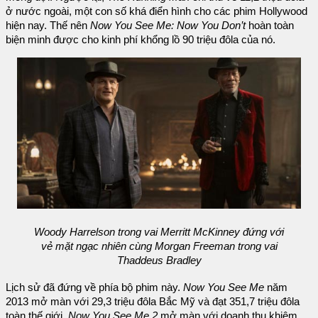
ở nước ngoài, một con số khá điển hình cho các phim Hollywood
hiện nay. Thế nên
Now You See Me: Now You Don’t
hoàn toàn
biện minh được cho kinh phí khổng lồ 90 triệu đôla của nó.
Woody Harrelson trong vai Merritt McKinney đứng với
vẻ mặt ngạc nhiên cùng Morgan Freeman trong vai
Thaddeus Bradley
Lịch sử đã đứng về phía bộ phim này.
Now You See Me
năm
2013 mở màn với 29,3 triệu đôla Bắc Mỹ và đạt 351,7 triệu đôla
toàn thế giới.
Now You See Me 2
mở màn với doanh thu khiêm